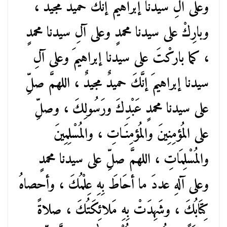
وعلى آلِ سيدنا إبراهيمَ إنَّكَ حميدٌ مجيدٌ ،
وبارِكْ على سيدنا محمدٍ وعلى آلِ سيدنا محمدٍ
، كما باركْتَ على سيدنا إبراهيمَ وعلى آلِ
سيدنا إبراهيمَ إنَّكَ حميدٌ مجيدٌ ، اللهمَّ صلِّ
على سيدنا محمدٍ عَبْدِكَ ورَسُولِكَ ، وصلِّ
على المُؤمِنِينَ والمُؤمِنَـاتِ ، والمُسْلِمِينَ
والمُسْلِمَاتِ ، اللهمَّ صلِّ على سيدنا محمدٍ
وعلى آلهِ عددَ ما أحَاطَ بِهِ عِلْمُكَ ، وأحصاهُ
كِتَابُكَ ، وشَهِدَتْ بِهِ مَلائِكَتُكَ ، صلاةً