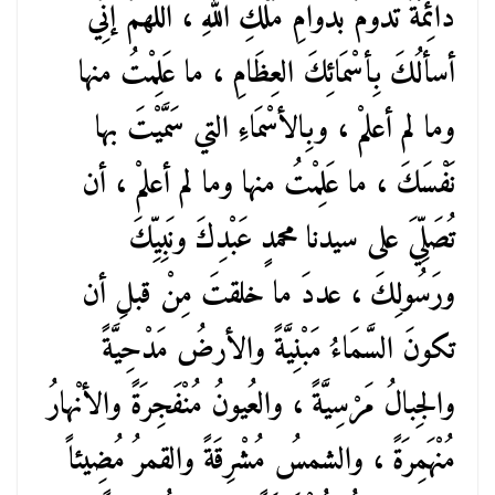
دائِمَةً تدومُ بدوامِ مُلْكِ اللهِ ، اللهمَّ إنِّي
أسألُكَ بِأسْمَائِكَ العِظَامِ ، ما عَلِمْتُ منها
وما لم أعلمْ ، وبِالأسْمَاءِ التي سَمَّيْتَ بها
نَفْسَكَ ، ما عَلِمْتُ منها وما لم أعلمْ ، أن
تُصَلِّيَ على سيدنا محمدٍ عَبْدِكَ ونَبِيِّكَ
ورَسُولِكَ ، عددَ ما خلقتَ مِنْ قبلِ أن
تكونَ السَّمَاءُ مَبْنِيَّةً والأرضُ مَدْحِيَّةً
والجِبالُ مَرْسِيَّةً ، والعُيونُ مُنْفَجِرَةً والأنْهارُ
مُنْهَمِرَةً ، والشمسُ مُشْرِقَةً والقمرُ مُضِيئاً