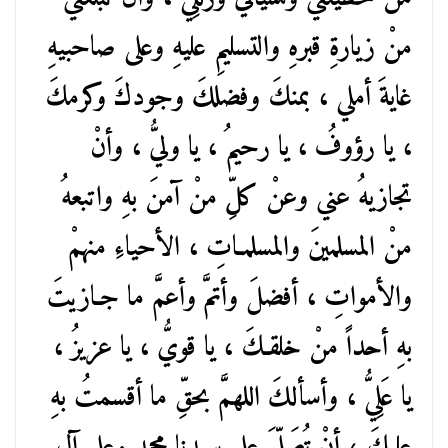
منْ زيارةِ قبرهِ والتسليمِ عليهِ وعلى صاحبيهِ
غايةَ أملي ، بمنكَ وفضلكَ وجودكَ وكرمكَ
، يا رؤوفُ ، يا رحيمُ ، يا وليُّ ، وأنْ
تجازيهُ عني وعنْ كلِّ منْ آمنَ بهِ واتبعهُ
منْ المسلمينَ والمسلمـاتِ ، الأحياءِ منهمْ
والأمواتِ ، أفضلَ وأتمَّ وأعمَّ ما جـازيتَ
بهِ أحداً منْ خلقـكَ ، يا قويُّ ، يا عزيزُ ،
يا عَلِيُّ ، وأسألكَ اللهمَّ بحقِّ ما أقسمتُ بهِ