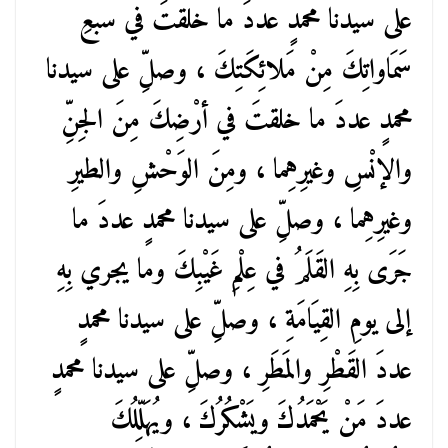
على سيدنا محمدٍ عددَ ما خلقتَ في سبعِ
سَمَاواتِكَ مِنْ مَلائِكَتِكَ ، وصلِّ على سيدنا
محمدٍ عددَ ما خلقتَ في أرْضِكَ مِنَ الجِنِّ
والإنْسِ وغيرِهِما ، ومِنَ الوَحْشِ والطيرِ
وغيرِهِما ، وصلِّ على سيدنا محمدٍ عددَ ما
جَرَى بِهِ القَلَمُ في عِلْمِ غَيْبِكَ وما يجري بِهِ
إلى يومِ القِيَامَةِ ، وصلِّ على سيدنا محمدٍ
عددَ القَطْرِ والمَطَرِ ، وصلِّ على سيدنا محمدٍ
عددَ مَنْ يَحْمَدُكَ ويَشْكُرُكَ ، ويُهَلِّلُكَ