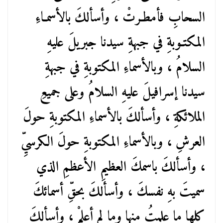
السحابِ فأمطـرتْ ، وأسألكَ بالأسمـاءِ
المكتـوبةِ في جبهةِ سيدنا جبريلَ عليهِ
السلامُ ، وبالأسماءِ المكتوبةِ في جبهةِ
سيدنا إسرافيلَ عليهِ السلامُ وعلى جميعِ
الملائكةِ ، وأسألكَ بالأسماءِ المكتوبةِ حولَ
العرشِ ، وبالأسماءِ المكتوبةِ حولَ الكرسيِّ
، وأسألكَ باسمكَ العظيمِ الأعظمِ الذي
سميتَ بهِ نفسكَ ، وأسألكَ بحقِّ أسمائكَ
كلها ما علمتُ منها وما لم أعلمْ ، وأسألكَ