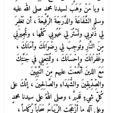
، ويا مَنْ وَهَبَ لسيدنا محمدٍ صلى الله عليه
وسلم الشَّفَاعَةَ والدَّرَجَةَ الرَّفِيعَةَ ، أن تَغْفِرَ
لِي ذُنُوبِي وتَسْتُرَ لِي عُيُوبِي كُلَّها ، وتُجِيرَنِي
مِنَ النَّارِ وتُوجِبَ لِي رِضْوَانَكَ وأمَانَكَ ،
وغُفْرَانَكَ وإِحْسَانَكَ ، وتُمَتِّعَنِي في جَنَّتِكَ
مَعَ الذينَ أنْعَمْتَ عليهم مِنَ النَّبِيِّينَ
والصِّدِّيقِينَ والشُّهَدَاءِ والصَّالِحِينَ ، إنَّكَ على
كُلِّ شيءٍ قَدِيرٌ ، وصلى اللهُ على سيدنا محمدٍ
وعلى آلهِ ما أزْعَجَتِ الرِّيَـاحُ سَحَاباً رُكَاماً ،