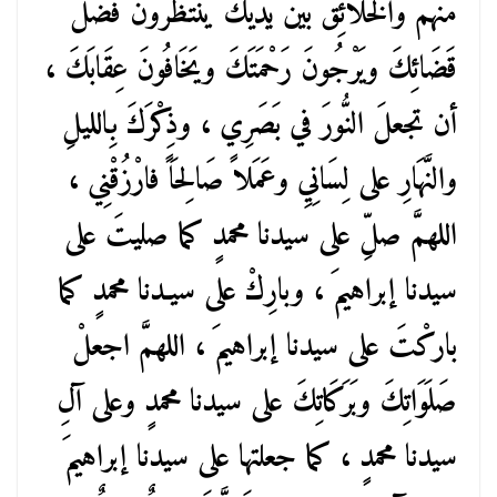
منهم والخَلائِقُ بَيْنَ يَدَيْكَ ينتظرونَ فَضْلَ
قَضَائِكَ ويَرْجُونَ رَحْمَتَكَ ويَخَافُونَ عِقَابَكَ ،
أن تجعلَ النُّورَ في بَصَرِي ، وذِكْرَكَ بِالليلِ
والنَّهَارِ على لِسَانِيِ وعَمَلاً صَالِحَاً فارْزُقْنِي ،
اللهمَّ صلِّ على سيدنا محمدٍ كما صليتَ على
سيدنا إبراهيمَ ، وبارِكْ على سيـدنا محمدٍ كما
باركْتَ على سيدنا إبراهيمَ ، اللهمَّ اجعلْ
صَلَوَاتِكَ وبَرَكَاتِكَ على سيدنا محمدٍ وعلى آلِ
سيدنا محمدٍ ، كما جعلتها على سيدنا إبراهيمَ