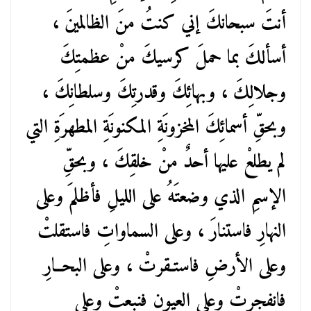
أنتَ سبحانكَ إني كنتُ منَ الظالمينَ ،
أسألكَ بما حملَ كرسيكَ منْ عظمتِكَ
وجلالِكَ ، وبهائِكَ وقدرتِكَ وسلطانِكَ ،
وبحقِّ أسمائِكَ المخزونَةِ المكنونَةِ المطهرَةِ التي
لم يطلعْ عليها أحدٌ منْ خلقِكَ ، وبحقِّ
الإسمِ الذي وضعتَهُ على الليلِ فأظلمَ وعلى
النهارِ فاستنارَ ، وعلى السماواتِ فاستقلتْ
وعلى الأرضِ فاستـقرتْ ، وعلى البحــارِ
فانفجرتْ وعلى العيونِ فنبعتْ وعلى