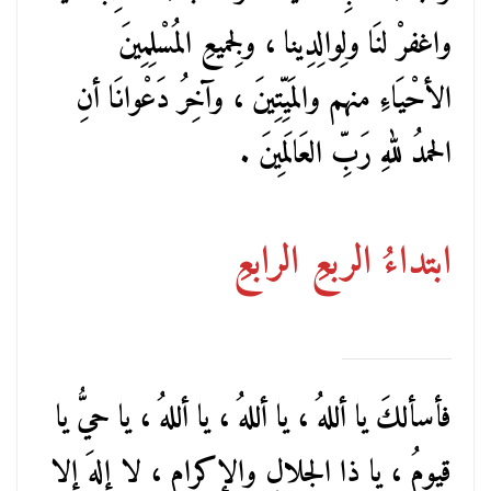
واغفرْ لنَا ولِوالِدِينا ، ولِجميعِ المُسْلِمِينَ
الأحْيَاءِ منهم والمَيِّتِينَ ، وآخِرُ دَعْوانَا أنِ
الحمدُ للهِ رَبِّ العَالَمِينَ .
ابتداءُ الربعِ الرابعِ
فأسألكَ يا أللهُ ، يا أللهُ ، يا أللهُ ، يا حيُّ يا
قيومُ ، يا ذا الجلالِ والإكرامِ ، لا إلهَ إلا