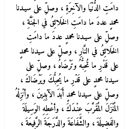
دامَتِ الدُّنْيَا والآخِرَةِ ، وصلِّ على سيـدنا
محمدٍ عددَ ما دامَتِ الخَلائِقُ في الجَنَّةِ ،
وصلِّ على سيـدنا محمدٍ عددَ ما دامَتِ
الخَلائِقُ في النَّارِ ، وصلِّ على سيدنا محمدٍ
على قَدْرِ ما تُحِبُّهُ وتَرْضَاهُ ، وصلِّ على
سيدنا محمدٍ على قَدْرِ ما يُحِبُّكَ ويَرْضَاكَ ،
وصلِّ على سيدنا محمدٍ أَبَدَ الآبِدِينَ ، وأنْزِلْهُ
المُنْزَلَ المُقَرَّبَ عِنْـدَكَ ، وأعْطِهِ الوَسِيلَةَ
والفَضِيلَةَ ، والشَّفَاعَةَ والدَّرَجَةَ الرَّفِيعَةَ ،