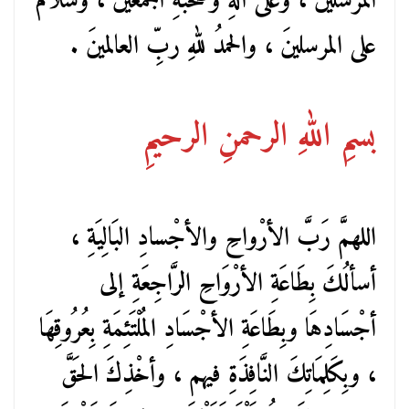
المرسلينَ ، وعلى آلهِ وصحبهِ أجمعينَ ، وسلامٌ
على المرسلينَ ، والحمدُ للهِ ربِّ العالمينَ .
بسمِ اللهِ الرحمنِ الرحيمِ
اللهمَّ رَبَّ الأرْواحِ والأجْسادِ البَالِيَةِ ،
أسألُكَ بِطَاعَةِ الأرْوَاحِ الرَّاجِعَةِ إلى
أجْسَادِهَا وبِطَاعَةِ الأجْسَادِ المُلْتَئِمَةِ بِعُرُوقِهَا
، وبِكَلِمَاتِكَ النَّافِذَةِ فيهم ، وأخْذِكَ الحَقَّ