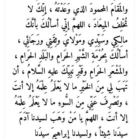
والمَقامَ المحمودَ الذي وَعَدْتَهُ ، إنِّكَ لا
تُخْلِفُ المِيعَادَ ، اللهمَّ إنِّي أسألُكَ بأنَّكَ
مالِكِي وسَيِّدِي ومَوْلايَ وثِقَتِي ورَجَائِي ،
أسألُكَ بِحُرْمَةِ الشَّهْرِ الحَرامِ والبَلَدِ الحَرامِ ،
والمَشْعَرِ الحَرامِ وقَبْرِ نَبِيِّكَ عليهِ السَّلامُ ، أن
تَهَبَ لِي مِنَ الخَيْرِ ما لا يَعْلَمُ عِلْمَهُ إلا أنتَ
، وتَصْرِفَ عَنِّي مِنَ السُّوءِ ما لا يَعْلَمُ عِلْمَهُ
إلا أنتَ ، اللهمَّ يا مَنْ وَهَبَ لسيدنا آدَمَ
سيدَنا شِيثاً ، ولسيدنا إبراهيمَ سيدَنا