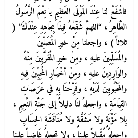
فاشْفَعْ لنا عِنْدَ المَوْلَى العَظِيمِ يا نِعْمَ الرَّسُولُ
الطَّاهِرُ ، “اللهمَّ شَفِّعْهُ فِينَا بِجَاهِهِ عِنْدَكَ” (
ثلاثاً ) ، واجعلنا مِنْ خيرِ المُصَلِّينَ
والمُسَلِّمِينَ عليهِ ، ومِنْ خيرِ المُقَرَّبِينَ مِنْهُ
والوَارِدِينَ عليهِ ، ومِنْ أخْيَـارِ المُحِبِّينَ فِيهِ
والمَحْبُوبِينَ لَدَيْهِ ، وفَرِّحْنَا بِهِ في عَرَصَاتِ
القِيَامَةِ ، واجعلهُ لنَا دليلاً إلى جَنَّةِ النَّعِيمِ ،
بِلا مَؤْنَةٍ ولا مَشَقَّةٍ ولا مُنَاقَشَةِ الحِسَابِ
واجعلهُ مُقْبِلاً علينا ، ولا تجعلهُ غَاضِباً علينا