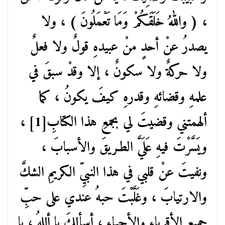
، ( واللهُ خَلَقَـكُمْ وَمَا تَعْمَلُونَ ) ، ولا
يصدرُ عنْ أحدٍ منْ عبيدهِ قولٌ ولا فعلٌ
ولا حركةٌ ولا سكونٌ ، إلا وقدْ سبقَ في
علمهِ وقضائهِ وقدرهِ كيفَ يكونُ ، كما
ألهمتني وقضيتَ لي بجمعِ هذا الكتابِ[1] ،
ويَسَّرْتَ فيهِ عَلَيَّ الطـريقَ والأسبابَ ،
ونفيتَ عنْ قلبي في هذا النبيِّ الكريمِ الشكَّ
والارتيابَ ، وغَلَّبْتَ حبهُ عندي على حبِّ
جميعِ الأقرباءِ والأحباءِ ، أسألكَ يا أللهُ ، يا