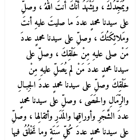
ويُمَجِّدُكَ ، ويَشْهَدُ أنَّكَ أنتَ اللهُ ، وصلِّ
على سيدنا محمدٍ عددَ ما صليتَ عليهِ أنتَ
ومَلائِكَتُكَ ، وصلِّ على سيدنا محمدٍ عددَ
مَنْ صلى عليهِ مِنْ خَلْقِكَ ، وصلِّ على
سيدنا محمدٍ عددَ مَنْ لم يُصَلِّ عليهِ مِنْ
خَلْقِكَ وصلِّ على سيدنا محمدٍ عددَ الجِبـالِ
والرِّمَالِ والحَصَى ، وصلِّ على سيدنا محمدٍ
عددَ الشَّجَرِ وأوراقِها والمَدَرِ وأثقالِها ، وصلِّ
على سيدنا محمدٍ عددَ كُلِّ سَنَةٍ وما تَخْلُقُ فيها