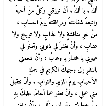
أللهُ ، يا أللهُ ، أنْ ترزقني وكلَّ منْ أحبهُ
واتبعهُ شفاعتهُ ومرافقتهُ يومَ الحسابِ ،
منْ غيرِ مناقشةٍ ولا عذابٍ ولا توبيخٍ ولا
عتـابٍ ، وأنْ تغفرَ لي ذنوبي وتسترَ لي
عيوبي يا غفـارُ يا وهابُ ، وأنْ تنعمني
بالنظرِ إلى وجهكَ الكريمِ في جملةِ
الأحبـابِ يومَ المزيدِ والثوابِ ، وأنْ تتقبلَ
مني عملي ، وأنْ تعفو عما أحاطَ علمكَ بهِ
منْ خطيئتي ونسياني وزَلَلِي ، وأنْ تبلغني