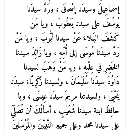
إسمـاعِيلَ وسيدَنا إسْحاقَ ، ورَدَّ سيدَنا
يُوسُفَ على سيدنا يَعْقُوبَ ، ويا مَنْ
كَشَفَ البَـلاءَ عَنْ سيدنا أيُّوبَ ، ويا مَنْ
رَدَّ سيدَنا مُوسَى إلى أُمِّهِ ، ويا زَائِدَ سيدنا
الخَضِرِ في عِلْمِهِ ، ويا مَنْ وَهَبَ لسيدنا
دَاوُدَ سيدَنا سُلَيْمَانَ ، ولسيدنا زَكَرِيَّاءَ سيدَنا
يَحْيَى ، ولسيدتنا مريمَ سيدَنا عِيسَى ، ويا
حافِظَ ابنة سيدنا شُعَيْبٍ ، أسألُكَ أن تُصَلِّيَ
على سيدنا محمدٍ وعلى جميعِ النَّبِيِّينَ والمُرْسَلِينَ