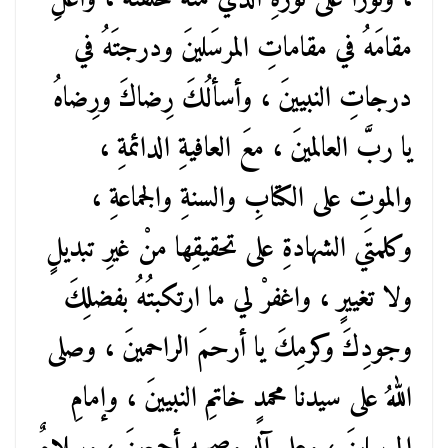
مقامَهُ في مقاماتِ المرسَلينَ ودرجتَهُ في
درجاتِ النبيينَ ، وأسألُكَ رِضاكَ ورِضاهُ
يا ربَّ العالمينَ ، معَ العافيةِ الدائمةِ ،
والموتِ على الكتابِ والسنةِ والجماعةِ ،
وكلمتَي الشهادةِ على تحقيقِها منْ غيرِ تبديلٍ
ولا تغييرٍ ، واغفرْ لي ما ارتكبتُهُ بفضلِكَ
وجودِكَ وكرمِكَ يا أرحمَ الراحمينَ ، وصلى
اللهُ على سيدنا محمدٍ خاتمِ النبيينَ ، وإمامِ