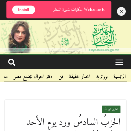
السبت, أغسطس 8, 2026
Welcome to حكايات شهيرة النجار
×
Install
.
.
.
الرئيسية
بورتريه
اخبار خفيفة
فن
دفتر احوال مجتمع مصر
ملفا
الطريق الي الله
الحزبُ السادسُ ورد يومِ الأحد