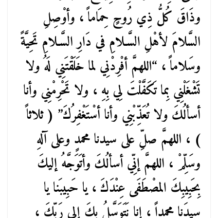
وذَاقَ كُلُّ ذِي رُوحٍ حِمَاماً ، وأوْصِلِ
السَّلامَ لأهْلِ السَّـلامِ في دَارِ السَّـلامِ تَحِيَّةً
وسَلاماً ، “اللهمَّ أفْرِدْنِي لما خَلَقْتَنِي لَهُ ولا
تَشْغَلْنِي بِما تَكَفَّلْتَ لِي بِهِ ، ولا تَحْرِمْنِي وأنا
أسألُكَ ولا تُعَذِّبْنِي وأنا أسْتَغْفِرُكَ” ( ثلاثاً
) ، اللهمَّ صلِّ على سيدنا محمدٍ وعلى آلهِ
وسَلِّمْ ، اللهمَّ إنِّي أسألُكَ وأتَوَجَّهُ إليكَ
بِحَبِيبِكَ المصْطَفَى عِنْدَكَ ، يا حَبِيبَنا يا
سيدَنا محمداً ، إنا نَتَوَسَّلُ بِكَ إلى رَبِّكَ ،