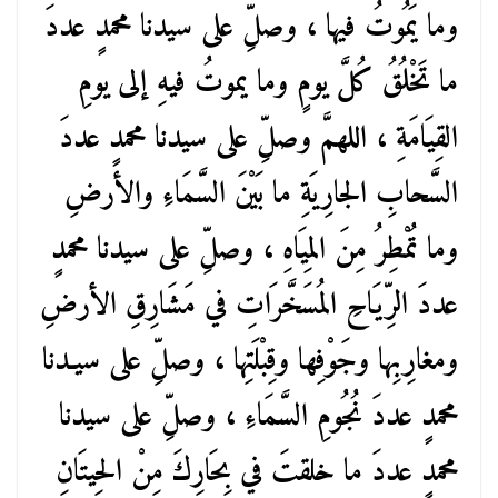
وما يَمُوتُ فيها ، وصلِّ على سيدنا محمدٍ عددَ
ما تَخْلُقُ كُلَّ يومٍ وما يموتُ فيهِ إلى يومِ
القِيَامَةِ ، اللهمَّ وصلِّ على سيدنا محمدٍ عددَ
السَّحابِ الجارِيَةِ ما بَيْنَ السَّمَاءِ والأرضِ
وما تُمْطِرُ مِنَ المِيَاهِ ، وصلِّ على سيدنا محمدٍ
عددَ الرِّيَاحِ المُسَخَّرَاتِ في مَشَارِقِ الأرضِ
ومغارِبِها وجَوْفِها وقِبْلَتِها ، وصلِّ على سيـدنا
محمدٍ عددَ نُجُومِ السَّمَاءِ ، وصلِّ على سيدنا
محمدٍ عددَ ما خلقتَ في بِحَارِكَ مِنْ الحِيتَانِ