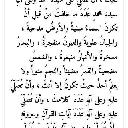
عليكَ ، أنْ تُصَلِّيَ على سيدنا محمدٍ وعلى آلِ
سيدنا محمدٍ عَدَدَ ما خلقتَ منْ قبلِ أنْ
تكونَ السماءُ مبنيةً والأرضُ مدحيةً ،
والجبالُ علويةً والعيونُ منفجرةً ، والبحارُ
مسخرةً والأنهارُ منهمرةً ، والشمسُ
مضحيةً والقمرُ مضيئاً والنجمُ منيراً ولا
يعلمُ أحدٌ حيثُ تكونُ إلا أنتَ ، وأنْ تُصَلِّيَ
عليهِ وعلى آلهِ عَدَدَ كلامكَ ، وأنْ تُصَلِّيَ
عليهِ وعلى آلهِ عَدَدَ آياتِ القرآنِ وحروفهِ