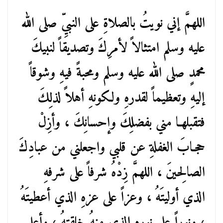
اللهمَّ إني نويتُ بالصلاةِ على النبيِّ صلى الله
عليه وسلم امتثالاً لأمرِكَ وتصديقاً لنبيكَ
محمدٍ صلى الله عليه وسلم ومحبةً فيهِ وشوقاً
إليهِ وتعظيماً لقدرهِ ولكونهِ أهلاً لذلِكَ
فتقبلهـا مني بفضلِكَ وإحسانِكَ ، وأزِلْ
حجـابَ الغفلةِ عن قلبي واجعلني من عبادِكَ
الصالِحينَ ، اللهمَّ زِدْهُ شرفاً على شرفهِ
الذي أوليتَهُ ، وعزاً على عزهِ الذي أعطيتَهُ
، ونوراً على نورهِ الذي منهُ خلقتهُ ، وأعلِ