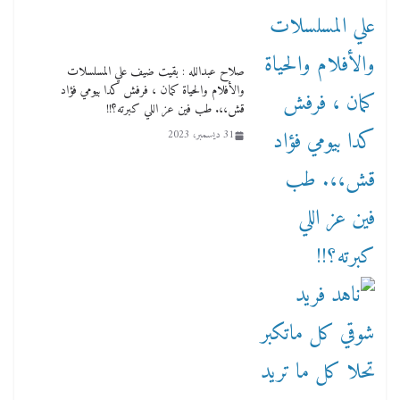
صلاح عبدالله : بقيت ضيف علي المسلسلات
والأفلام والحياة كمان ، فرفش كدا بيومي فؤاد
قش،،. طب فين عز اللي كبرته؟!!
31 ديسمبر، 2023