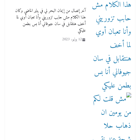
آخر إتصال من إيمان البحر لي في يناير الماضي وكان
هذا الكلام مش حابب تزوريني وأنا تعبان أوي لما
أخف هنتقابل في سان جيوفاني أنا بس بطمن
عليكي
12 يوليو، 2023