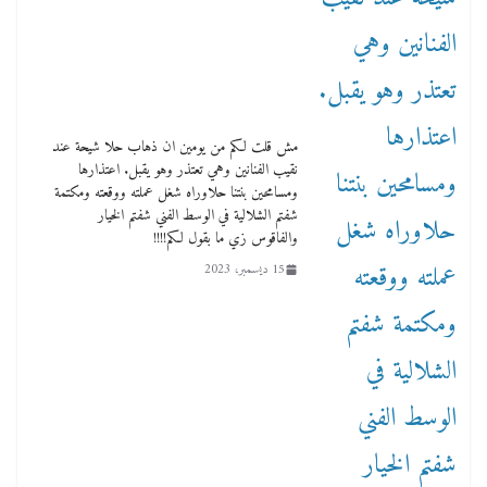
مش قلت لكم من يومين ان ذهاب حلا شيحة عند
نقيب الفنانين وهي تعتذر وهو يقبل. اعتذارها
ومسامحين بنتنا حلاوراه شغل عملته ووقعته ومكتمة
شفتم الشلالية في الوسط الفني شفتم الخيار
والفاقوس زي ما بقول لكم!!!!
15 ديسمبر، 2023