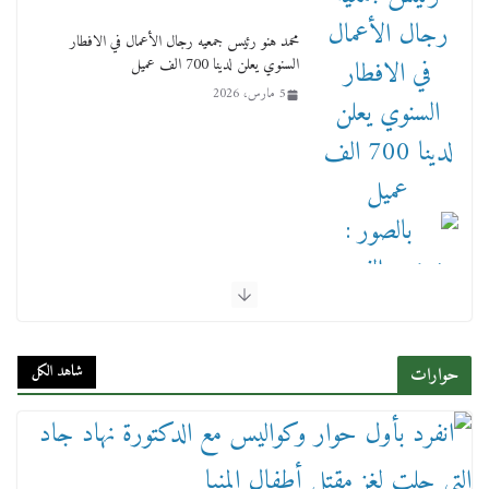
محمد هنو رئيس جمعيه رجال الأعمال في الافطار
السنوي يعلن لدينا 700 الف عميل
5 مارس، 2026
بالصور : بحضور الفريق كامل الوزير وزير النقل
وقيادات النقل البحري.. غرفة الملاحة تنظم حفل
إفطارها السنوي
شاهد الكل
حوارات
4 مارس، 2026