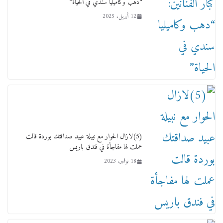
“دهب وكاميليا سندي في الحياة”
12 أبريل، 2025
لجنة النقل والمواصلات بمجلس النواب ترسم خارطة
طريق لتطوير المنظومة .. ومصيلحي يطالب بـ«لجان
نوعية متخصصة» وربط التمويل بالإنجاز.
4 فبراير، 2026
(5)لازال الحوار مع نبيلة عبيد صداقتك بوردة قالت
عملت لها مفاجأة في فندق باريس
18 نوفمبر، 2023