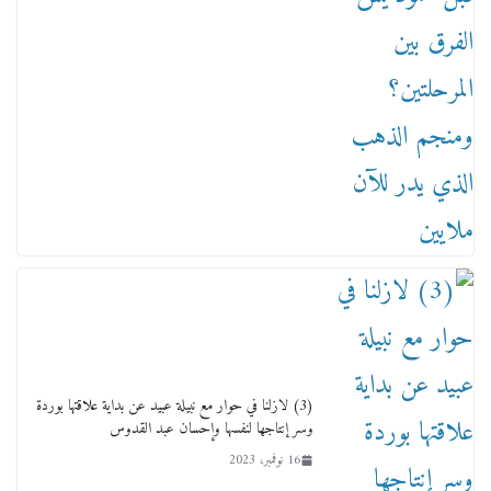
من مذكراتي علي هامش الأفراح حته كدا كهارب
تودي تحت الشمس يا ورا الشمس ووصفة كيف
تكون سمسار فنانين لناس مش مفهومين
12 يناير، 2026
(3) لازلنا في حوار مع نبيلة عبيد عن بداية علاقتها بوردة
وسر إنتاجها لنفسها وإحسان عبد القدوس
16 نوفمبر، 2023