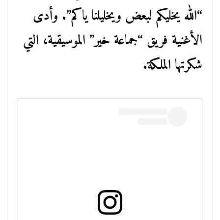
“الله يخليكم لبعض ويخليلنا ياكم”. وأدى
الأغنية فريق “جماعة خير” الموسيقية، التي
شكرتها الملكة.