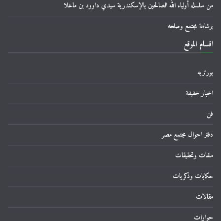
من سلسله أولياء الله الصالحين بالإسكندرية سيدي داوود بن ماخلا
برشامة مجتمع وصلحه
اقسام الموقع
بورتريه
اخبار خفيفة
فن
دفتر احوال مجتمع مصر
ملفات وتحقيقات
حكايات وذكريات
مقالات
حوارات