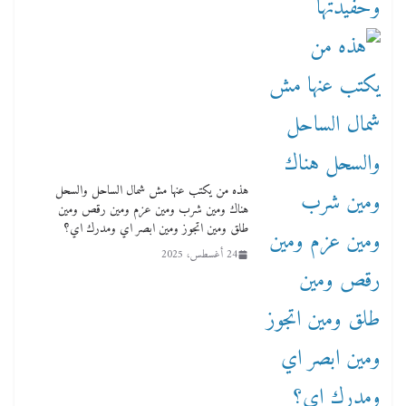
هذه من يكتب عنها مش شمال الساحل والسحل
هناك ومين شرب ومين عزم ومين رقص ومين
طلق ومين اتجوز ومين ابصر اي ومدرك اي؟
24 أغسطس، 2025