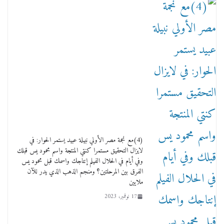
ماذا تعرف عن القويري غير انه بتاع الشمعدان
والإعلانات ؟
18 يناير، 2026
وفاة أسطورة الثمانيات وجيل العصر الذهبي طاهر
القويري ملك الدعاية لأشهر بسكويت في مصر
(4)مع نجمة مصر الأولي نبيلة عبيد يستمر الحوار: في
17 يناير، 2026
لايزال التحقيق مستمرا كنتي المنتجة واسم محمود يس قبلك
وفي أيام في الحلال الفيلم إنتاجك واسمك قبل محمود يس
الفرق بين المرحلتين؟ ومنجم الذهب الذي يدر للآن
ملايين
17 نوفمبر، 2023