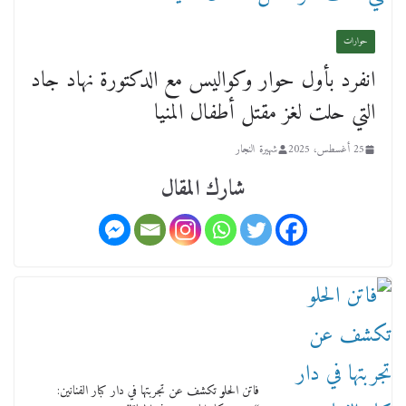
حوارات
انفرد بأول حوار وكواليس مع الدكتورة نهاد جاد
عن عمر يناهز ال99 عاما وشهر رحيل شقيق ميشيل
التي حلت لغز مقتل أطفال المنيا
أحد ودفنه في هدوء الأحد الماضي
18 فبراير، 2026
25 أغسطس، 2025
شهيرة النجار
شارك المقال
ورحل أبو القانون الدولي هكذا نعي المستشار سامح
عبد الحكم استاذه مفيد شهاب
15 فبراير، 2026
فاتن الحلو تكشف عن تجربتها في دار كبار الفنانين: