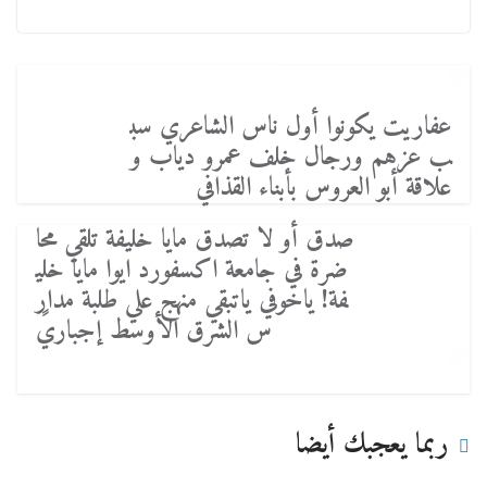
عفاريت يكونوا أول ناس الشاعري سب
ب عزهم ورجال خلف عمرو دياب و
علاقة أبو العروس بأبناء القذافي
صدق أو لا تصدق مايا خليفة تلقي محا
ضرة في جامعة اكسفورد ايوا مايا خلي
فة! ياخوفي ياتبقي منهج علي طلبة مدار
س الشرق الأوسط إجباريً
ربما يعجبك أيضا