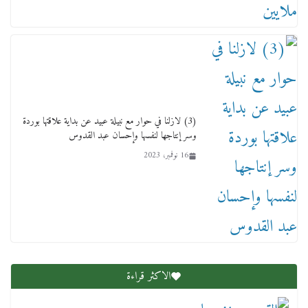
(3) لازلنا في حوار مع نبيلة عبيد عن بداية علاقتها بوردة
وسر إنتاجها لنفسها وإحسان عبد القدوس
16 نوفمبر، 2023
عاجل قيد حركته وهتك عرضه بالقوة”.. جنايات
دمنهور تصدر حيثيات حبس المتهم بالاعتداء على
الطفل ياسين
12 ديسمبر، 2025
الاكثر قراءة