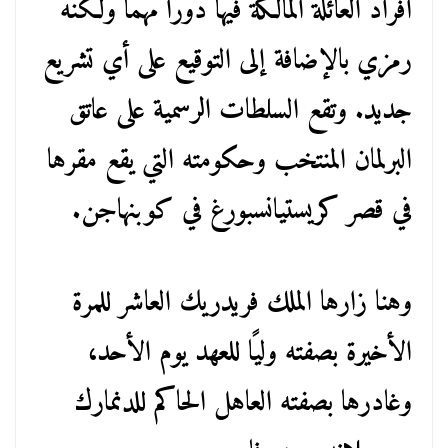
أفراد العائلة المالكة فيها دورًا مهمًا ولكنه
رمزي بالإضافة إلى التوقيع على أي تشريع
جديد. وتقع السلطات الرسمية على عاتق
البرلمان المنتخب وحكومته التي يقع مقرها
في قصر كريستيانسبورغ في كوبنهاجن.
وهنا زارها الملك فريدريك العاشر للمرة
الأخيرة بصفته وليًا للعهد يوم الأحد،
وغادرها بصفته العاهل الحاكم للدنمارك