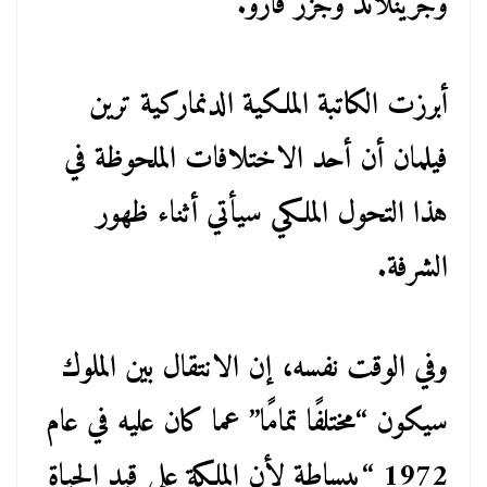
وجرينلاند وجزر فارو.
أبرزت الكاتبة الملكية الدنماركية ترين
فيلمان أن أحد الاختلافات الملحوظة في
هذا التحول الملكي سيأتي أثناء ظهور
الشرفة.
وفي الوقت نفسه، إن الانتقال بين الملوك
سيكون “مختلفًا تمامًا” عما كان عليه في عام
1972 “ببساطة لأن الملكة على قيد الحياة