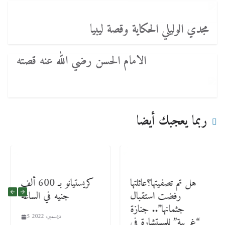
مجدي الوليلي الحكاية وقصة ليبيا
الامام الحسن رضي الله عنه قصته
ربما يعجبك أيضا
هل تم تصفيتها؟عائلتها
كريستيانو بـ 600 ألف
رفضت استقبال
جنيه في الساعة
جثمانها”.. جنازة
5 ديسمبر، 2022
“غريبة” للمستشارة في