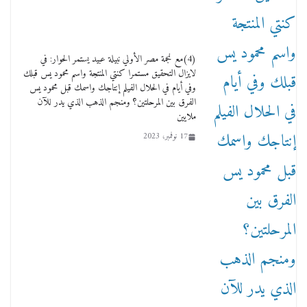
وفاة أسطورة الثمانيات وجيل العصر الذهبي طاهر
القويري ملك الدعاية لأشهر بسكويت في مصر
(4)مع نجمة مصر الأولي نبيلة عبيد يستمر الحوار: في
17 يناير، 2026
لايزال التحقيق مستمرا كنتي المنتجة واسم محمود يس قبلك
وفي أيام في الحلال الفيلم إنتاجك واسمك قبل محمود يس
الفرق بين المرحلتين؟ ومنجم الذهب الذي يدر للآن
ملايين
17 نوفمبر، 2023
من مذكراتي علي هامش الأفراح حته كدا كهارب
تودي تحت الشمس يا ورا الشمس ووصفة كيف
تكون سمسار فنانين لناس مش مفهومين
12 يناير، 2026