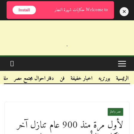
الخميس, أغسطس 6, 2026
Welcome to حكايات شهيرة النجار
×
Install
.
.
.
الرئيسية
بورتريه
اخبار خفيفة
فن
دفتر احوال مجتمع مصر
ملفا
مصر والعالم
لأول مرة منذ 900 عام تنازل آخر