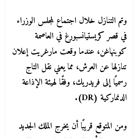
وتم التنازل خلال اجتماع لمجلس الوزراء
في قصر كريستيانسبورغ في العاصمة
كوبنهاغن، عندما وقعت مارغريت إعلان
تنازلها عن العرش، مما يعني نقل التاج
رسميًا إلى فريدريك، وفقًا لهيئة الإذاعة
الدنماركية (DR).
ومن المتوقع قريبًا أن يخرج الملك الجديد