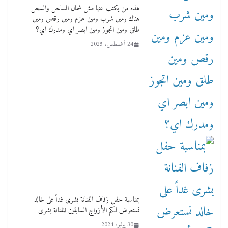
هذه من يكتب عنها مش شمال الساحل والسحل
هناك ومين شرب ومين عزم ومين رقص ومين
طلق ومين اتجوز ومين ابصر اي ومدرك اي؟
24 أغسطس، 2025
بمناسبة حفل زفاف الفنانة بشرى غداً على خالد
نستعرض لكم الأزواج السابقين للفنانة بشرى
30 يوليو، 2024