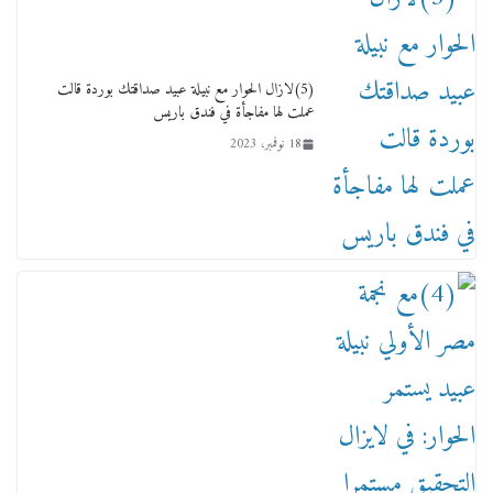
طريق لتطوير المنظومة .. ومصيلحي يطالب بـ«لجان
نوعية متخصصة» وربط التمويل بالإنجاز.
4 فبراير، 2026
(5)لازال الحوار مع نبيلة عبيد صداقتك بوردة قالت
عملت لها مفاجأة في فندق باريس
18 نوفمبر، 2023
ماذا تعرف عن القويري غير انه بتاع الشمعدان
والإعلانات ؟
18 يناير، 2026