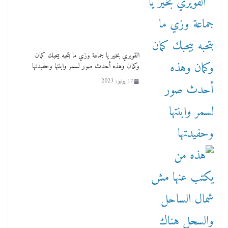
لنا ان نفخر جمعيا إنجلترا تحتفل بمرور 10 سنوات
لأول فرع لمدارس لها بمصر في فينا بحضور ولي
القويري بخير يا جماعة وزي ما بتحبه بيحبك كمان
العهد
وكمان وهذه أحدث صور لسمر وابنتها وحفيدتها
2 أبريل، 2026
17 يونيو، 2023