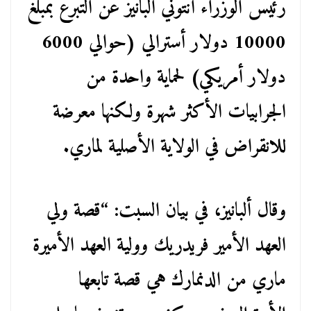
رئيس الوزراء أنتوني ألبانيز عن التبرع بمبلغ
10000 دولار أسترالي (حوالي 6000
دولار أمريكي) لحماية واحدة من
الجرابيات الأكثر شهرة ولكنها معرضة
للانقراض في الولاية الأصلية لماري.
وقال ألبانيز، في بيان السبت: “قصة ولي
العهد الأمير فريدريك وولية العهد الأميرة
ماري من الدنمارك هي قصة تابعها