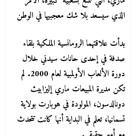
ماري، التي تتمتع بشعبية كبيرة، الأمر
الذي سيسعد بلا شك معجبيها في الوطن
بدأت علاقتهما الرومانسية الملكية بلقاء
صدفة في إحدى حانات سيدني خلال
دورة الألعاب الأولمبية لعام 2000. لم
تكن مديرة المبيعات ماري إليزابيث
دونالدسون، المولودة في هوبارت بولاية
تسمانيا، تعلم في البداية أنها كانت تتحدث
مع أمير حقيقي.