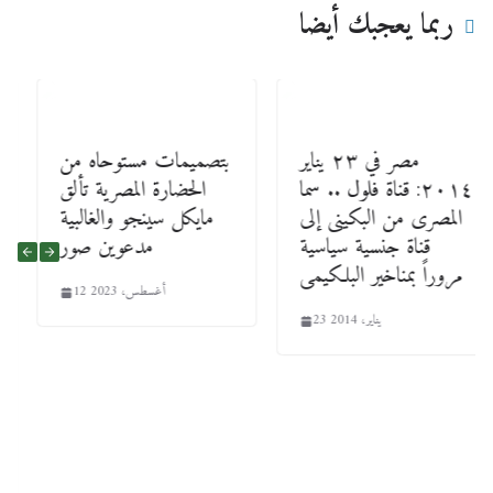
ربما يعجبك أيضا
مصر في ٢٣ يناير
بتصميمات مستوحاه من
٢٠١٤: قناة فلول .. سما
الحضارة المصرية تألق
المصرى من البكينى إلى
مايكل سينجو والغالبية
قناة جنسية سياسية
مدعوين صور
مروراً بمناخير البلكيمى
12 أغسطس، 2023
23 يناير، 2014