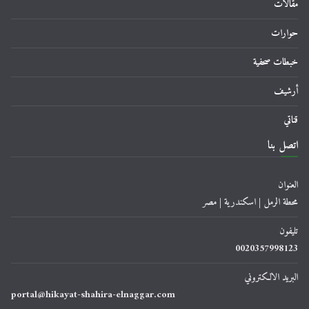
مقالات
حوارات
خبطات صحفية
أرشيف
قناتي
اتصل بنا
العنوان
محطة الرمل | اسكندرية | مصر
تليفون
0020357998123
البريد الالكتروني
portal@hikayat-shahira-elnaggar.com