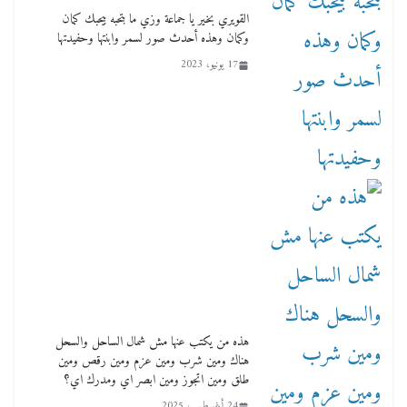
لأول فرع لمدارس لها بمصر في فينا بحضور ولي
القويري بخير يا جماعة وزي ما بتحبه بيحبك كمان
العهد
وكمان وهذه أحدث صور لسمر وابنتها وحفيدتها
2 أبريل، 2026
17 يونيو، 2023
هذه من يكتب عنها مش شمال الساحل والسحل
هناك ومين شرب ومين عزم ومين رقص ومين
طلق ومين اتجوز ومين ابصر اي ومدرك اي؟
24 أغسطس، 2025