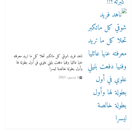
ناهد فريد شوقي كل ماتكبر تحلا كل ما تريد معرفته
عنها عائليا وفنيا دفعت بليلي علوي في أول بطولة لها
وأول بطولة خالصة ليسرا
6 ديسمبر، 2023