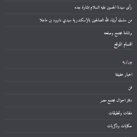
رأى سيدنا الحسين عليه السلام بشارة جده
من سلسله أولياء الله الصالحين بالإسكندرية سيدي داوود بن ماخلا
برشامة مجتمع وصلحه
اقسام الموقع
بورتريه
اخبار خفيفة
فن
دفتر احوال مجتمع مصر
ملفات وتحقيقات
حكايات وذكريات