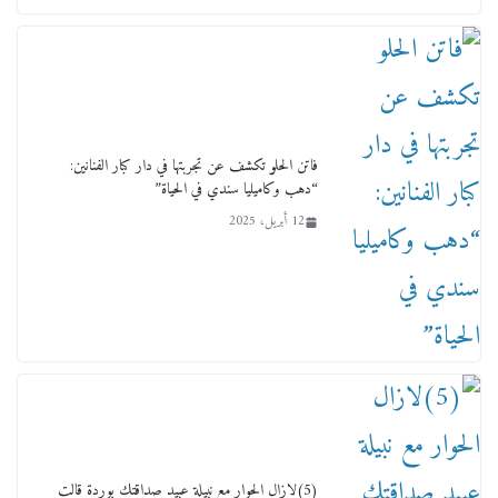
ورحل أبو القانون الدولي هكذا نعي المستشار سامح
عبد الحكم استاذه مفيد شهاب
15 فبراير، 2026
فاتن الحلو تكشف عن تجربتها في دار كبار الفنانين:
“دهب وكاميليا سندي في الحياة”
12 أبريل، 2025
لجنة النقل والمواصلات بمجلس النواب ترسم خارطة
طريق لتطوير المنظومة .. ومصيلحي يطالب بـ«لجان
نوعية متخصصة» وربط التمويل بالإنجاز.
4 فبراير، 2026
(5)لازال الحوار مع نبيلة عبيد صداقتك بوردة قالت