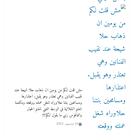
مش قلت لكم من يومين ان ذهاب حلا شيحة عند
نقيب الفنانين وهي تعتذر وهو يقبل. اعتذارها
ومسامحين بنتنا حلاوراه شغل عملته ووقعته ومكتمة
شفتم الشلالية في الوسط الفني شفتم الخيار
والفاقوس زي ما بقول لكم!!!!
15 ديسمبر، 2023