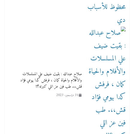
صلاح عبدالله : بقيت ضيف علي المسلسلات
والأفلام والحياة كمان ، فرفش كدا بيومي فؤاد
قش،،. طب فين عز اللي كبرته؟!!
31 ديسمبر، 2023