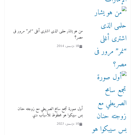
من هو يشار حلمى الذى اشترى أغلى “نمر” مرور فى
مصر؟
18 ديسمبر، 2014
أول صورة تجمع سامح الصريطي مع زوجته حنان
بس سيبكوا هو محظوظ للأسباب دي
10 ديسمبر، 2023