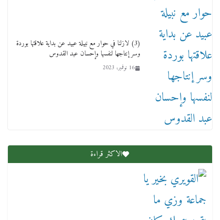
(3) لازلنا في حوار مع نبيلة عبيد عن بداية علاقتها بوردة
وسر إنتاجها لنفسها وإحسان عبد القدوس
16 نوفمبر، 2023
عاجل قيد حركته وهتك عرضه بالقوة”.. جنايات
دمنهور تصدر حيثيات حبس المتهم بالاعتداء على
الطفل ياسين
12 ديسمبر، 2025
الاكثر قراءة
لنا ان نفخر جمعيا إنجلترا تحتفل بمرور 10 سنوات