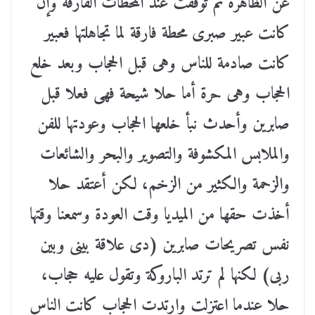
عن الظاهرة ثم توقفت عند المحطات الفارقة وإن
كانت عبير صبرى محطة فارقة لما تجاهلتها فعبير
كانت صادمة للناس وهى قبل الحجاب وبعد خلع
الحجاب وهى حرة أما حلا شيحة فهى فعلا قبل
صابرين وأحدث نبأ خلعها الحجاب وعودتها للفن
والملابس المكشوفة والتصوير والبحر والشائعات
والزحمة والكثير من الزخم، لكن أعتقد حلا
أخذت حقها من الميديا وقت العودة وسمعنا وقتها
نفس تصريحات صابرين (دى علاقة بينى وبين
ربى) لكنها لم ترتد الباروكة وتقول عليه حجاب،
حلا عندما اعتزلت وارتدت الحجاب كانت الناس