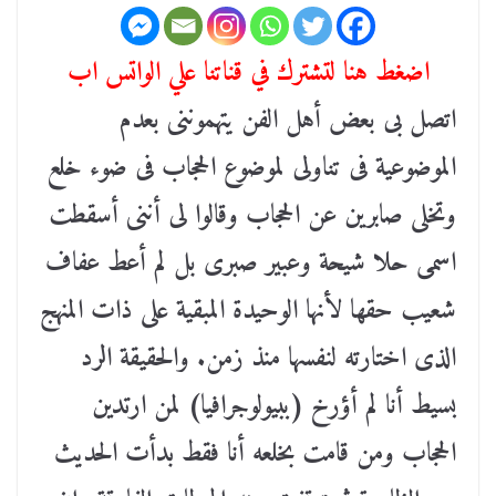
اضغط هنا لتشترك في قناتنا علي الواتس اب
اتصل بى بعض أهل الفن يتهموننى بعدم
الموضوعية فى تناولى لموضوع الحجاب فى ضوء خلع
وتخلى صابرين عن الحجاب وقالوا لى أننى أسقطت
اسمى حلا شيحة وعبير صبرى بل لم أعط عفاف
شعيب حقها لأنها الوحيدة المبقية على ذات المنهج
الذى اختارته لنفسها منذ زمن. والحقيقة الرد
بسيط أنا لم أؤرخ (ببيولوجرافيا) لمن ارتدين
الحجاب ومن قامت بخلعه أنا فقط بدأت الحديث