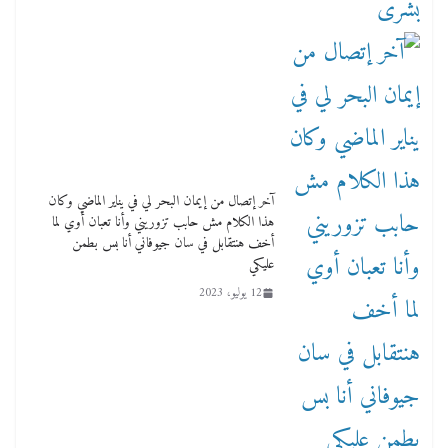
آخر إتصال من إيمان البحر لي في يناير الماضي وكان
هذا الكلام مش حابب تزوريني وأنا تعبان أوي لما
أخف هنتقابل في سان جيوفاني أنا بس بطمن
عليكي
12 يوليو، 2023