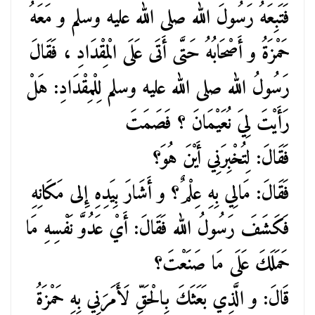
فَتَبِعَهُ رَسُولَ الله صلى الله عليه وسلم و مَعَهُ
حَمْزَةُ و أَصْحَابُهُ حَتَّى أَتَى عَلَى الْمِقْدَادِ ، فَقَالَ
رَسُولُ الله صلى الله عليه وسلم لِلْمِقْدَادِ: هَلْ
رَأَيْتَ لِيَ نُعَيْمَانَ ؟ فَصَمَتَ
فَقَالَ: لِتُخْبِرَنِي أَيْنَ هُوَ؟
فَقَالَ: مَالِي بِهِ عِلْمٌ؟ و أَشَارَ بِيَدِهِ إِلى مَكَانِهِ
فَكَشَفَ رَسُولُ الله فَقَالَ: أَيْ عَدُوَّ نَفْسِهِ مَا
حَمَلَكَ عَلَى مَا صَنَعْتَ؟
قَالَ: و الَّذِي بَعَثَكَ بِالْحَقِّ لَأَمَرَنِي بِهِ حَمْزَةُ