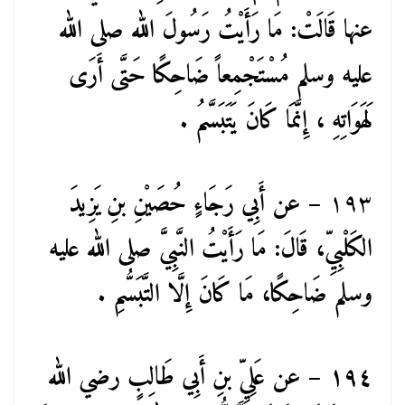
عنها قَالَتْ: مَا رَأَيْتُ رَسُولَ الله صلى الله
عليه وسلم مُسْتَجْمِعاً ضَاحِكًا حَتَّى أَرَى
لَهَوَاتِهِ ، إِنَّمَا كَانَ يَتَبَسَّمُ .
١٩٣
– عن أَبِي رَجَاءٍ حُصَيْنِ بنِ يَزِيدَ
الكَلْبِيِّ، قَالَ: مَا رَأَيْتُ النَّبِيَّ صلى الله عليه
وسلم ضَاحِكًا، مَا كَانَ إِلَّا التَّبَسُّمِ .
١٩٤ – عن عَلِيِّ بنِ أَبِي طَالِبٍ رضي الله