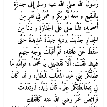
رَسُولُ الله صلى الله عليه وسلم إِلَى جَنَازَةٍ
بِالْبَقِيعِ و مَعَهُ أَبُو بَكْرٍ و عُمَرُ فِي نَفَرٍ مِنْ
أَصحَابِهِ، فَلَمَّا صَلَّى عَلَى الْجَنَازَةِ و دَنَا مِنَ
الجِدَارِ جَذَبْتُ بُردَيْهِ جَبْذَةً شَدِيدَةً حَتَّى
سَقَطَ عَنْ عَاتِقِهِ، ثُمَّ أَقْبَلْتُ بِوَجْهٍ جَهْمٍ
غَلِيظٍ فَقُلْتُ: أَلَا تَقْضِيَنِي يَا مُحَمَّدُ ، فَوَاللَّهِ مَا
عَلِمْتُكُمْ بَنِي عَبْدِ المُطَّلِبِ لَمُطْلٌ، و قَد كَانَ
لي بِمُخَالَطَتِكُمْ عِلْمٌ. قَالَ زَيْدٌ: فَارتَعَدَتْ
فَرَائِصُ عُمَرَ رضي الله عنه كَالْفَلَكِ