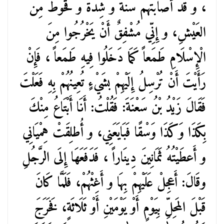
، و قَد أَصَابَتْهُمْ سَنَةٌ و شِدَّةٌ و قُحُوطٌ مِنَ
العَيْشِ، و إِنِّي مُشْفِقٌ أَنْ يَخْرُجُوا مِنَ
الْإِسْلَامِ طَمَعاً كَمَا دَخَلُوا فِيهِ طَمَعاً ، فَإِنْ
رَأَيْتَ أَنْ تُرْسِلُ إِلَيْهِمْ بشَيْءٍ تُعِينُهُمْ بِهِ فَعَلْتَ
فَقَالَ زَيْدُ بْنُ سَعْنَةَ: فَقُلْتُ: أَنَا أَبْتَاعُ مِنْكَ
بِكَذَا وَكَذَا وَسْقًا فَبَايَعَنِي، و أُطلِقَتْ هِمْيَانِي
و أَعطَيْتُهُ ثَمَانِينَ دِينَاراً ، فَدَفَعَهَا إِلَى الرَّجُلِ
وقَالَ: أَعجِلْ عَلَيْهِمْ بِهَا و أَغِثْهُمْ، فَلَمَّا كَانَ
قَبْلَ المَحِلِّ بِيَوْمٍ أَوْ يَوْمَيْنِ أَوْ ثَلَاثَةٍ، فَخَرَجَ