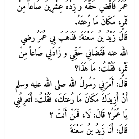
عُمَرُ فَاقْضِ حَقَّهُ و زِدْهُ عِشْرِينَ صَاعاً مِنْ
تَمْرٍ، مَكَانَ مَا رُعتَهُ.
قَالَ زَيْدُ بنُ سَعْنَةَ: فَذَهَبَ بِي عُمَرُ رضي
الله عنه فَقَضَانِي حَقِّي و زَادَنِي صَاعاً مِنْ
تَمْرٍ، فَقُلْتُ: مَا هَذَا؟
قَالَ: أَمَرَنِي رَسُولُ الله صلى الله عليه وسلم
أَنْ أَزِيدَكَ مَكَانَ مَا رُعتَكَ، فَقُلْتُ: أَتَعرِفُنِي
يَا عُمَرُ؟ قَالَ: لَا، فَمَنْ أَنْتَ ؟
قَالَ: أَنَا زَيدُ بنُ سَعْنَةَ