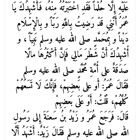
عَلَيْهِ إِلَّا حُلْماً فَقَدِ اخْتَبَرْتُهُ مِنْهُ، فَأُشْهِدُكَ يَا
عُمَرُ أَنَّنِي قَدْ رَضِيتُ بِاللَّهِ رَبّاً و بِالْإِسْلَامِ
دَيْناً و بِمُحَمَّدٍ صلى الله عليه وسلم نَبِيّاً ، و
أُشْهِدُكَ أَنَّ شَطْرَ مَالِي فَإِنَّ أَكْثَرُهَا مالًا
صَدَقَةٌ على أُمَّةِ مُحَمَّدٍ صلى الله عليه وسلم
فَقَالَ عُمَرُ: أَو على بَعضِهِمْ، فَإِنَّكَ لَا تَسَعُهُمْ
كُلَّهُمْ، قُلْتُ: أَوْ عَلَى بَعضِهِمْ
قَالَ: فَرَجَعَ عُمَرُ و زَيْدُ بنُ سَعنَةَ إِلى رَسُولِ
الله صلى الله عليه وسلم فَقَالَ زَيْدٌ: أَشْهَدُ أَلَّا