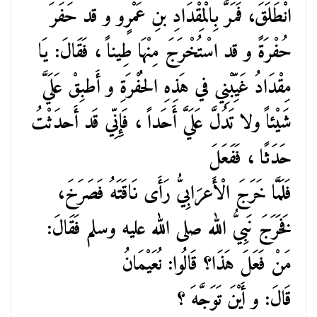
انْطَلَقَ، فَمَرَّ بِالْمِقْدَادِ بنِ عَمْرٍو و قد حَفَرَ
حُفْرَةً و قد اسْتُخْرَجَ مِنْهَا طِيناً ، فَقَالَ: يَا
مِقْدَادُ غَيِّبْنِي في هَذِهِ الحُفْرَةِ و أَطبِقْ عَلَيَّ
شَيْئاً ولا تَدُلَّ عَلَيَّ أَحَداً ، فَإِنِّي قَد أَحدَثْتُ
حَدَثًا ، فَفَعَلَ
فَلَمَّا خَرَجَ الْأَعرَابِيُّ رَأَى نَاقَتَهُ فَصَرَخَ،
فَخَرَجَ نَبِيُّ الله صلى الله عليه وسلم فَقَالَ:
مَنْ فَعَلَ هَذَا؟ قَالُوا: نُعَيْمَانُ
قَالَ: و أَيْنَ تَوَجَّهَ ؟