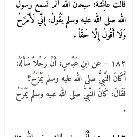
قَالَتْ عَائِشَةُ: سُبْحَانَ الله أَلَمْ تَسْمَع رَسُولُ
الله صلى الله عليه وسلم يَقُولُ: إِنَّي لَأَمْزَحُ
وَلَا أَقُولُ إِلَّا حَقّاً .
١٨٢ – عن ابنِ عَبَّاسٍ، أَنَّ رَجُلاً سَأَلَهُ:
أَكَانَ النَّبِيُّ صلى الله عليه وسلم يَمْزَحُ؟
فَقَالَ: كَانَ النَّبِيُّ صلى الله عليه وسلم يَمْزَحُ
.