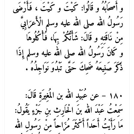
و أَصحَابُهُ و قَالُوا: كَيْتَ و كَيْتَ ، فَأَرْضَى
رَسُولُ الله صلى الله عليه وسلم الْأَعرَابِيَّ
مِنْ نَاقَتِهِ و قَالَ: شَأْنُكُمْ بِهَا، فُأْكُلُوهَا
و كَانَ رَسُولُ الله صلى الله عليه وسلم إِذَا
ذَكَرَ صَنِيعَهُ ضَحِكَ حَتَّى تَبْدُوَ نَوَاجِذُهُ .
١٨٠ – عن عُبَيْدِ الله بن المُغِيرَةِ قَالَ:
سَمِعْتُ عَبْدَ الله بنَ الْحَارِثِ بنِ جَزْءٍ يَقُولُ:
مَا رَأَيْتُ أَحَداً أَكْثَرَ مُزَاحاً مِنْ رَسُولِ الله