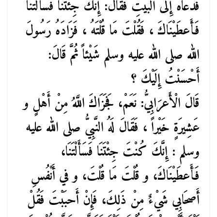
فَدَعَاهُ إِلى الْبَيْتِ فَقَالَ: إِنَّكَ جِئْتَنَا فَسَأَلْتَنَا
فَأَعطَيْنَاكَ ، فَقُلْتَ مَا قُلْتَهُ ، فَزَادَهُ رَسُولَ
الله صلى الله عليه وسلم شَيْئاً ثُمَّ قَالَ:
أَحْسَنْتُ إِلَيْكَ ؟
قَالَ الْأَعرَابِيُّ: نَعَمْ، فَجَزَاكَ اللَّهُ مِنْ أَهْلٍ و
عَشِيرَةٍ خَيْراً ، فَقَالَ لَهُ النَّبِيُّ صلى الله عليه
وسلم : إِنَّكَ كُنْتَ جِئْتَنَا فَسَأَلْتَنَا،
فَأَعطَيْنَاكَ، و قُلْتَ مَا قُلْتَ، و في أَنْفُسِ
أَصحَابِي شَيْءٌ مِنْ ذَلِكَ، فَإِنْ أَحبَبْتَ فَقُلْ