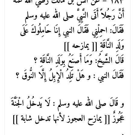
١٨٣ – عن أَنَس بن مالك رضي الله عنه
أَنَّ رَجُلاً أَتَى النَّبِيَّ صلى الله عليه وسلم
فَقَالَ: احمِلْنِي فَقَالَ النبي إِنَا حَامِلُوكَ عَلَى
وَلَدِ النَّاقَةِ [[ يمازحه ]]
قَالَ الشَّيخُ: وَمَا أَصنَعُ بِوَلَدِ النَّاقَةِ ؟
فَقَالَ النبي : و هَلْ تَلِدُ الْإِبِلُ إِلَّا النُّوقَ ؟
و قَالَ صلى الله عليه وسلم : لَا يَدخُلُ الْجَنَّةَ
عَجُوزٌ [[ يمازح العجوز لأنها تدخل شابة ]]
.