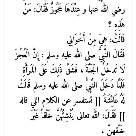
رضي الله عنها و عِنْدَهَا عَجُوزٌ فَقَالَ: مَنْ
هَذِهِ ؟
قَالَتْ: هِيَ مِنْ أَخْوَالِي
فَقَالَ النَّبِيُّ صلى الله عليه وسلم : إِنَّ الْعُجُزَ
لَا تَدخُلُ الْجَنَّةَ ، فَشَقَّ ذَلِكَ عَلَى الْمَرأَةِ
فَلَمَّا دَخَلَ النَّبِيُّ صلى الله عليه وسلم قَالَتْ
لَهُ عَائِشَةُ [[ تستفسر عن الكلام اللي قاله
]] فَقَالَ: الله تعالى يُنْشِئُهُنَّ خَلْقاً غَيْرَ
خَلْقِهِنَّ .