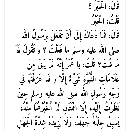
قَالَ: الْحَبْرُ ؟
قُلْتُ: الْحَبْرُ
قَالَ: فَمَا دَعَاكَ إِلَى أَنْ تَفْعَلَ بِرَسُولُ الله
صلى الله عليه وسلم ما فَعَلْتَ ؟ و تَقُولَ لَهُ
مَا قُلْتَ؟ قُلْتُ: يا عُمَرُ إِنَّهُ لَمْ يَبْقَ مِنْ
عَلَامَاتِ النُّبُوَّةِ شَيْءٌ إِلَّا و قَد عَرَفْتُهَا في
وَجْهِ رَسُولِ الله صلى الله عليه وسلم حِينَ
نَظَرْتُ إِلَيْهِ، إِلَّا اثْنَتَانِ لَمْ أَخْبُرْهُمَا مِنْهُ،
يَسْبِقُ حِلْمُهُ جَهْلَهُ، وَلَا يَزِيدُهُ شِدَّةُ الْجَهْلِ