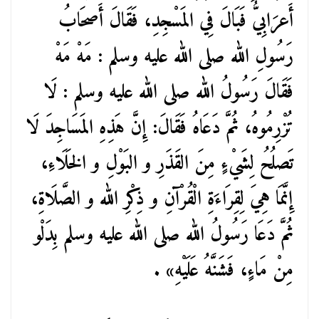
أَعرَابِيُّ فَبَالَ فِي المَسْجِدِ، فَقَالَ أَصحَابُ
رَسُولِ الله صلى الله عليه وسلم : مَهْ مَهْ
فَقَالَ رَسُولُ الله صلى الله عليه وسلم : لَا
تُزْرِمُوهُ، ثُمَّ دَعَاهُ فَقَالَ: إِنَّ هَذِهِ المَسَاجِدَ لَا
تَصلُحُ لِشَيْءٍ مِنَ القَذَرِ و البَوْلِ و الخَلَاءِ،
إِنَّمَا هِيَ لِقِرَاءَةِ الْقُرْآنِ و ذِكْرِ الله و الصَّلَاةِ،
ثُمَّ دَعَا رَسُولُ الله صلى الله عليه وسلم بِدَلْو
مِنْ مَاءٍ، فَشَنَّهُ عَلَيْهِ» .