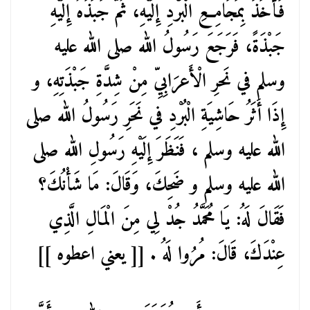
فَأَخَذَ بِمَجَامِعِ الْبُرْدِ إِلَيْهِ، ثُمَّ جَبَذَهُ إِلَيْهِ
جَبْذَةً، فَرَجَعَ رَسُولُ الله صلى الله عليه
وسلم في نَحرِ الْأَعرَابِيِّ مِنْ شِدَّةِ جَبْذَتِهِ، و
إِذَا أَثَرُ حَاشِيَةِ الْبُرْدِ في نَحَرِ رَسُولُ الله صلى
الله عليه وسلم ، فَنَظَرَ إِلَيْهِ رَسُولِ الله صلى
الله عليه وسلم و ضَحِكَ، وَقَالَ: مَا شَأْنُكَ؟
فَقَالَ لَهُ: يَا مُحَمَّدُ جُدْ لِي مِنَ الْمَالِ الَّذِي
عِنْدَكَ، قَالَ: مُرُوا لَهُ . [[ يعني اعطوه ]]