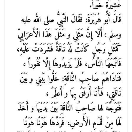
عَشِيرَةٍ خَيْراً.
قَالَ أَبُو هُرَيْرَةَ: فَقَالَ النَّبِيُّ صلى الله عليه
وسلم : أَلَا إِنَّ مَثَلِي و مَثَلَ هَذَا الْأَعرَابِيِّ
كَمَثَلِ رَجُلٍ كَانَتْ لَهُ نَاقَةٌ فَشَرَدَتْ عَلَيْهِ،
فَاتَّبَعَهَا النَّاسُ، فَلَمْ يَزيدُوهَا إِلَّا نُفُوراً ،
فَنَادَاهُمْ صَاحِبُ النَّاقَةِ: خَلُّوا بَيْنِي و بَيْنَ
نَاقَتِي، فَأَنَا أَرفَقُ بِهَا و أَعلَمُ ،
فَتَوَجَّهَ لها صَاحِبُ النَّاقَةِ بَيْنَ يَدَيْهَا و أَخَذَ
لَهَا مِنْ قُمَامِ الْأَرضِ، فَرَدَّهَا هَوْنًا هَوْنًا