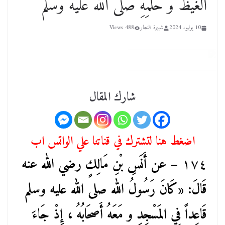
الغَيظَ و حُلمِهِ صلى الله عليه وسلم
10 يوليو، 2024
شهيرة النجار
488 Views
شارك المقال
اضغط هنا لتشترك في قناتنا علي الواتس اب
١٧٤
– عن أَنَسِ بْنِ مَالِكٍ رضي الله عنه
قَالَ: «كَانَ رَسُولُ الله صلى الله عليه وسلم
قَاعِداً فِي المَسْجِدِ و مَعَهُ أَصحَابُهُ ، إِذْ جَاءَ