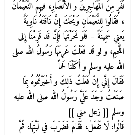
نَفَرٍ مِنَ المُهَاجِرِينَ و الأنْصَارِ، فيهِمُ النُّعَيْمَانُ
، فَقَالُوا لِلنُّعَيْمَانِ وَيْحَكَ إِنَّ نَاقَتَهُ نَاوِيَةٌ –
يَعنِي سَمِينَةً – فَلَو نَحَرْتَهَا فَإِنَّا قَد قَرِمْنَا إِلى
اللَّحمِ، و لو قَد فَعَلْتَ غَرِمَهَا رَسُولُ الله صلى
الله عليه وسلم و أَكَلْنَا لَحماً
فَقَالَ إِنَّي إِنْ فَعَلْتُ ذَلِكَ و أَخْبَرْتُمُوهُ بِمَا
صَنَعْتُ وَجَدَ عَلَيَّ رَسُولُ الله صلى الله عليه
وسلم [[ زعل مني ]]
قَالُوا: لَا تَفْعَلْ، فَقَامَ فَضَرَبَ في لَبَّتِهَا، ثُمَّ