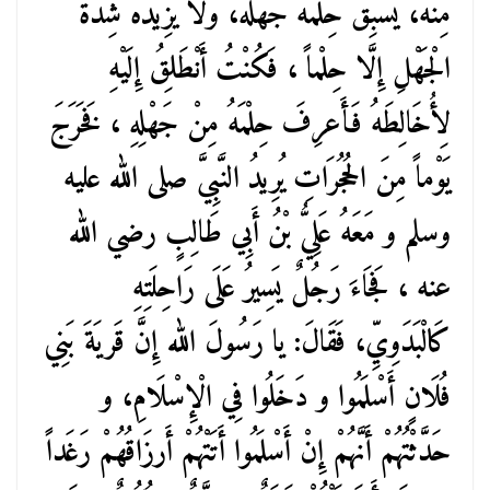
مِنْهُ، يَسْبِقُ حِلْمُهُ جَهْلَهُ، وَلَا يَزِيدُهُ شِدَّةُ
الْجَهْلِ إِلَّا حِلْماً ، فَكُنْتُ أَنْطَلِقُ إِلَيْهِ
لِأُخَالِطَهُ فَأَعرِفَ حِلْمَهُ مِنْ جَهْلِهِ ، فَخَرَجَ
يَوْماً مِنَ الحُجُرَاتِ يُرِيدُ النَّبِيَّ صلى الله عليه
وسلم و مَعَهُ عَلِيُّ بْنُ أَبِي طَالِبٍ رضي الله
عنه ، فَجَاءَ رَجُلٌ يَسِيرُ عَلَى رَاحِلَتِهِ
كَالْبَدَوِيِّ، فَقَالَ: يا رَسُولَ الله إِنَّ قَريَةَ بَنِي
فُلَانٍ أَسْلَمُوا و دَخَلُوا فِي الْإِسْلَامِ، و
حَدَّثْتُهُمْ أَنَّهُمْ إِنْ أَسْلَمُوا أَتَتْهُمْ أَرزَاقُهُمْ رَغَداً