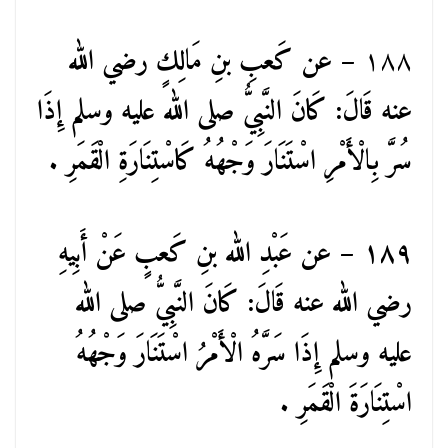
١٨٨
– عن كَعبِ بنِ مَالِكٍ رضي الله
عنه قَالَ: كَانَ النَّبِيُّ صلى الله عليه وسلم إِذَا
سُرَّ بِالْأَمْرِ اسْتَنَارَ وَجْهُهُ كَاسْتِنَارَةِ الْقَمَرِ .
١٨٩ – عن عَبْدِ الله بنِ كَعبٍ عَنْ أَبِيهِ
رضي الله عنه قَالَ: كَانَ النَّبِيُّ صلى الله
عليه وسلم إِذَا سَرَّهُ الْأَمْرُ اسْتَنَارَ وَجْهُهُ
اسْتِنَارَةَ الْقَمَرِ .