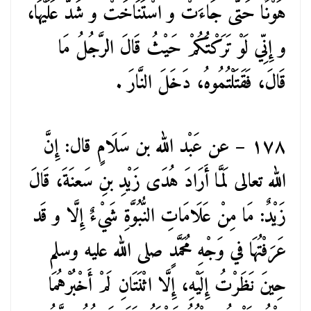
هَوْنًا حَتَّى جَاءَتْ و اسْتَنَاخَتْ و شَدَّ عَلَيْهَا،
و إِنِّي لَوْ تَرَكْتُكُمْ حَيْثُ قَالَ الرَّجُلُ مَا
قَالَ، فَقَتَلْتُمُوهُ، دَخَلَ النَّارَ .
١٧٨ – عن عَبْد الله بن سَلَامٍ قال: إِنَّ
الله تعالى لَمَّا أَرَادَ هُدَى زَيْدِ بنِ سَعنَةَ، قَالَ
زَيْدٌ: مَا مِنْ عَلَامَاتِ النُّبُوَّةِ شَيْءٌ إِلَّا و قَد
عَرَفْتُهَا في وَجْهِ مُحَمَّدٍ صلى الله عليه وسلم
حِينَ نَظَرْتُ إِلَيْهِ، إِلَّا اثْنَتَانِ لَمْ أَخْبُرْهُمَا