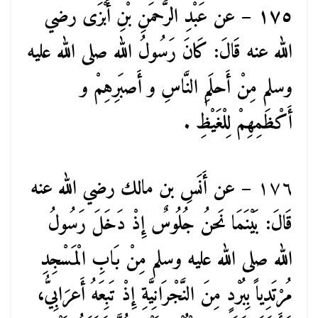
١٧٥ – عن عَبْدِ الرَّحمَنِ بْنِ أَبْزَى رضي
الله عنه قَالَ: كَانَ رَسُولُ الله صلى الله عليه
وسلم مِنْ أَحلَمِ النَّاسِ و أَصبَرِهِمْ و
أَكْظَمِهِمْ لِلْغَيْظِ .
١٧٦
– عن أَنَسِ بن مالك رضي الله عنه
قَالَ: بَيْنَمَا نَحنُ جُلُوسٌ إِذْ دَخَلَ رَسُولُ
الله صلى الله عليه وسلم مِنْ بَابِ الْمَسْجِدِ
مُرْتَدِياً بِبُرْدٍ مِنَ النَّجْرَانِيَّةِ إِذْ تَبِعَهُ أَعرَابِيُّ،