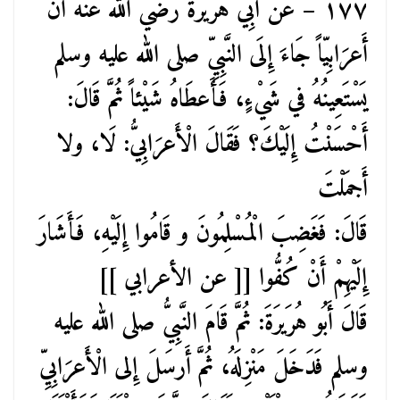
١٧٧ – عن أَبِي هُرَيرَةَ رضي الله عنه أَنَّ
أَعرَابِيّاً جَاءَ إِلَى النَّبِيِّ صلى الله عليه وسلم
يَسْتَعِينُهُ في شَيْءٍ، فَأَعطَاهُ شَيْئاً ثُمَّ قَالَ:
أَحْسَنْتُ إِلَيْكَ؟ فَقَالَ الْأَعرَابِيُّ: لَا، ولا
أَجمَلْتَ
قَالَ: فَغَضِبَ الْمُسْلِمُونَ و قَامُوا إِلَيْهِ، فَأَشَارَ
إِلَيْهِمْ أَنْ كُفُّوا [[ عن الأعرابي ]]
قَالَ أَبُو هُرَيرَةَ: ثُمَّ قَامَ النَّبِيُّ صلى الله عليه
وسلم فَدَخَلَ مَنْزِلَهُ، ثُمَّ أَرسَلَ إِلى الْأَعرَابِيِّ