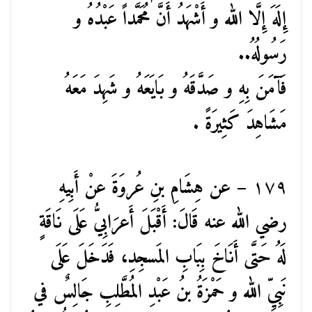
إِلَهَ إِلَّا الله و أَشْهَدُ أَنَّ مُحَمَّداً عَبْدُهُ و
رَسُولُهُ..
فَآمَنَ بِهِ و صَدَّقَهُ و بَايَعَهُ و شَهِدَ مَعَهُ
مَشَاهِدَ كَثِيرَةً .
١٧٩
– عن هِشَامِ بنِ عُروَةَ عنْ أَبِيهِ
رضي الله عنه قَالَ: أَقْبَلَ أَعرَابِيُّ عَلَى نَاقَةٍ
لَهُ حَتَّى أَنَاخَ بِبَابِ المَسجِدِ، فَدَخَلَ عَلَى
نَبِيِّ الله و حَمْزَةُ بنُ عَبْدِ المُطَّلِبِ جَالِسٌ في