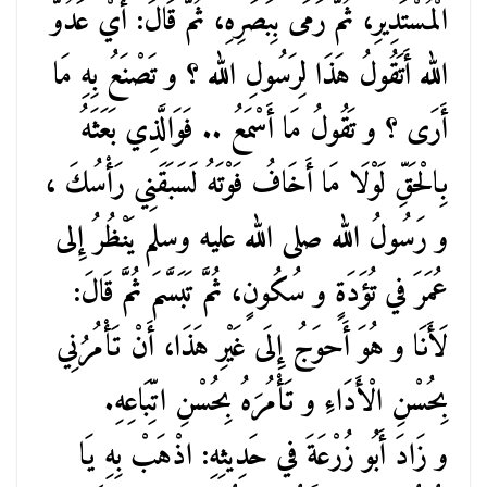
الْمُسْتَدِيرِ، ثُمَّ رَمَى بِبَصَرِهِ، ثُمَّ قَالَ: أَيْ عَدُوَّ
الله أَتَقُولُ هَذَا لِرَسُولِ الله ؟ و تَصْنَعُ بِهِ مَا
أَرَى ؟ و تَقُولُ مَا أَسْمَعُ .. فَوَالَّذِي بَعَثَهُ
بِالْحَقِّ لَوْلَا مَا أَخَافُ فَوْتَهُ لَسَبَقَنِي رَأْسُكَ ،
و رَسُولُ الله صلى الله عليه وسلم يَنْظُرُ إِلى
عُمَرَ في تُؤَدَةٍ و سُكُونٍ، ثُمَّ تَبَسَّمَ ثُمَّ قَالَ:
لَأَنَا و هُوَ أَحوَجُ إِلَى غَيْرِ هَذَا، أَنْ تَأْمُرُنِي
بِحُسْنِ الْأَدَاءِ و تَأْمُرَهُ بِحُسْنِ اتِّبَاعِهِ.
و زَادَ أَبُو زُرْعَةَ في حَدِيثِهِ: اذْهَبْ بِهِ يَا