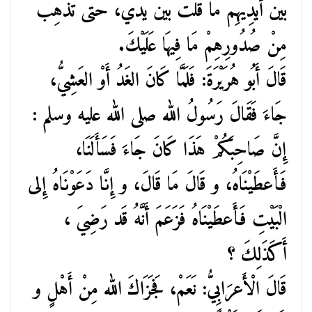
بَيْنَ أَيْدِيهِمْ مَا قُلْتَ بَيْنَ يَدَيَّ، حَتَّى تُذْهِبَ
مِنْ صُدُورِهِمْ مَا فِيهَا عَلَيْكَ.
قَالَ أَبُو هُرَيْرَةَ: فَلَمَّا كَانَ الغَدُ أَوْ العَشِيُّ،
جَاءَ فَقَالَ رَسُولُ الله صلى الله عليه وسلم :
إِنَّ صَاحِبَكُمْ هَذَا كَانَ جَاءَ فَسَأَلَنَا،
فَأَعطَيْنَاهُ، و قَالَ مَا قَالَ، و إِنَّا دَعَوْنَاهُ إِلى
الْبَيْتِ فَأَعطَيْنَاهُ فَزَعَمَ أَنَّهُ قَد رَضِيَ ،
أَكَذَلِكَ ؟
قَالَ الْأَعرَابِيُّ: نَعَمْ، فَجَزَاكَ الله مِنْ أَهْلٍ و