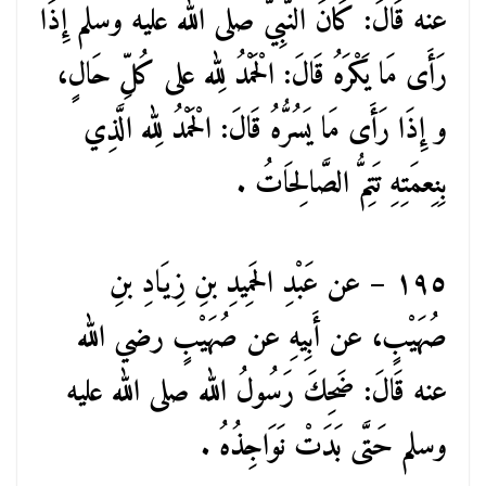
عنه قَالَ: كَانَ النَّبِيُّ صلى الله عليه وسلم إِذَا
رَأَى مَا يَكْرَهُ قَالَ: الْحَمْدُ لِله على كُلِّ حَالٍ،
و إِذَا رَأَى مَا يَسُرُّهُ قَالَ: الْحَمْدُ لِله الَّذِي
بِنِعمَتِهِ تَتِمُّ الصَّالِحَاتُ .
١٩٥ – عن عَبْدِ الحَمِيدِ بنِ زِيَادِ بنِ
صُهَيْبٍ، عن أَبِيهِ عن صُهَيْبٍ رضي الله
عنه قَالَ: ضَحِكَ رَسُولُ الله صلى الله عليه
وسلم حَتَّى بَدَتْ نَوَاجِذُهُ .