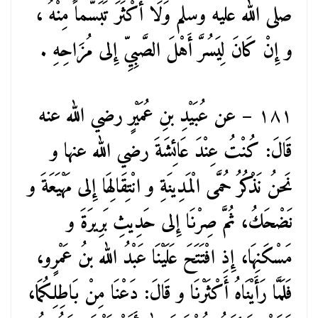
صلى الله عليه وسلم وَلَا أَكْثَرَ تَبَسُّماً مِنْهُ ،
و إِنْ كَانَ لِيَسُرَّ أَهْلَ الصَّبِيِّ إِلى مُزَاحِهِ .
١٨١
– عن عُبَيْدِ بنِ عُمَيْرٍ رضي الله عنه
قَالَ: كُنْتُ عِنْدَ عَائِشَةَ رضي الله عنها و
نَحنُ نَذْكُرُ حُمَّى الْمَدِينَةِ و انْتِقَالِهَا إِلى مَهْيَعَةَ و
نَضْحَكُ، ثُمَّ صِرْنَا إِلى حَدِيثِ بَرِيرَةَ و
مَسْكَنِهَا، إِذِ افْتَتَحَ عَلَيْنَا عَبْدُ الله بنُ عَمْرٍو،
فَلَمَّا رَأَيْنَاهُ أَكْثَرْنَا و قَالَ: دَعْنَا مِنْ بَاطِلِكُمَا،