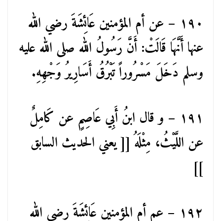
١٩٠ – عن أم المؤمنين عَائِشَةَ رضي الله
عنها أَنَّهَا قَالَتْ: أَنَّ رَسُولُ الله صلى الله عليه
وسلم دَخَلَ مَسْرُوراً تَبْرُقُ أَسَارِيرُ وَجْهِهِ.
١٩١ – و قال ابنُ أَبِي عَاصِمٍ عن كَامِلٌ
عن اللَّيْثُ، مِثْلَهُ [[ يعني الحديث السابق
]]
١٩٢ – عم أم المؤمنين عَائِشَةَ رضي الله