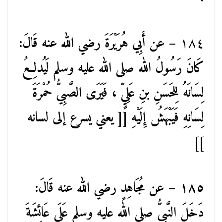
١٨٤
– عن أَبِي هُرَيْرَةَ رضي الله عنه قَالَ:
كَانَ رَسُولُ الله صلى الله عليه وسلم لَيُدلِعُ
لِسَانَهُ لِلحَسَنِ بنِ عَلِيٍّ ، فَيَرَى الصَّبِيُّ حُمْرَةَ
لِسَانِهِ فَيَبْهَشُ إِلَيْهِ [[ يعني يسرع إلى لسانه
]]
١٨٥ – عن مُجَاهِدٍ رضي الله عنه قَالَ:
دَخَلَ النَّبِيُّ صلى الله عليه وسلم عَلَى عَائِشَةَ