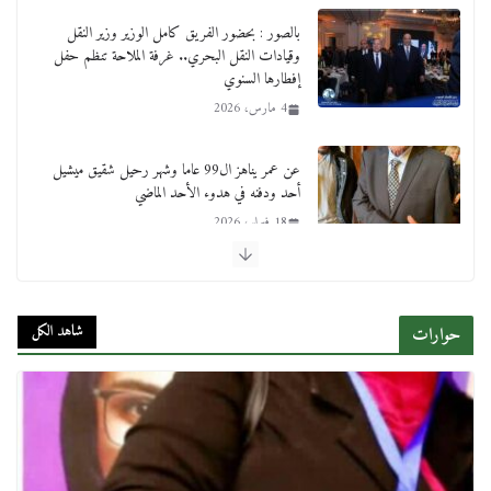
بالصور : بحضور الفريق كامل الوزير وزير النقل
وقيادات النقل البحري.. غرفة الملاحة تنظم حفل
إفطارها السنوي
4 مارس، 2026
عن عمر يناهز ال99 عاما وشهر رحيل شقيق ميشيل
أحد ودفنه في هدوء الأحد الماضي
18 فبراير، 2026
ورحل أبو القانون الدولي هكذا نعي المستشار سامح
عبد الحكم استاذه مفيد شهاب
شاهد الكل
حوارات
15 فبراير، 2026
لجنة النقل والمواصلات بمجلس النواب ترسم خارطة
طريق لتطوير المنظومة .. ومصيلحي يطالب بـ«لجان
نوعية متخصصة» وربط التمويل بالإنجاز.
4 فبراير، 2026