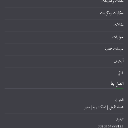
ملفات وتحقيقات
حكايات وذكريات
مقالات
حوارات
خبطات صحفية
أرشيف
قناتي
اتصل بنا
العنوان
محطة الرمل | اسكندرية | مصر
تليفون
0020357998123