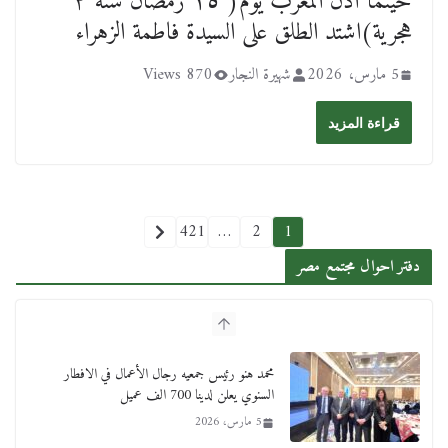
‏حينما أذن المغرب يوم( ١٥ رمضان سنة ٢
هجرية)اشتد الطلق على السيدة فاطمة الزهراء
5 مارس، 2026
شهيرة النجار
870 Views
قراءة المزيد
421
…
2
1
دفتر احوال مجتمع مصر
محمد هنو رئيس جمعيه رجال الأعمال في الافطار
السنوي يعلن لدينا 700 الف عميل
5 مارس، 2026