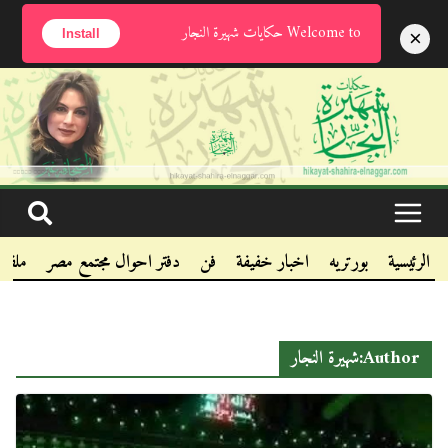
الأحد, أغسطس 9, 2026
Welcome to حكايات شهيرة النجار
×
Install
.
.
.
الرئيسية
بورتريه
اخبار خفيفة
فن
دفتر احوال مجتمع مصر
ملفا
Author:
شهيرة النجار