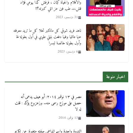
والأفلام والحياة كمان ، فرفش كدا بيومي فؤاد
قش،،. طب فين عز اللي كبرته؟!!
31 ديسمبر، 2023
ناهد فريد شوقي كل ماتكبر تحلا كل ما تريد معرفته
عنها عائليا وفنيا دفعت بليلي علوي في أول بطولة لها
وأول بطولة خالصة ليسرا
6 ديسمبر، 2023
اخبار منوعة
مصر في ١٣ نوفمبر ٢٠١٤: أبو هيف يدعى أنه
حصل على موزع رسمى منه.. وزعزوع يؤكد : قلت
له لا
13 نوفمبر، 2014
الندوة واحدة واسم الداعى صفته متغيرة: عن تكريم