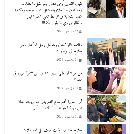
نقيب الفنانين وهي تعتذر وهو يقبل. اعتذارها
ومسامحين بنتنا حلاوراه شغل عملته ووقعته ومكتمة
شفتم الشلالية في الوسط الفني شفتم الخيار
والفاقوس زي ما بقول لكم!!!!
15 ديسمبر، 2023
زفاف داليا محمد ثروت علي رجل الأعمال ياسر
صلاح في الإمارات
24 ديسمبر، 2023
من هو يشار حلمى الذى اشترى أغلى “نمر” مرور فى
مصر؟
18 ديسمبر، 2014
أول صورة تجمع سامح الصريطي مع زوجته حنان
بس سيبكوا هو محظوظ للأسباب دي
10 ديسمبر، 2023
صلاح عبدالله : بقيت ضيف علي المسلسلات