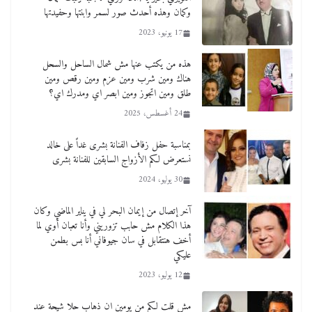
وكمان وهذه أحدث صور لسمر وابنتها وحفيدتها
17 يونيو، 2023
هذه من يكتب عنها مش شمال الساحل والسحل
هناك ومين شرب ومين عزم ومين رقص ومين
طلق ومين اتجوز ومين ابصر اي ومدرك اي؟
24 أغسطس، 2025
بمناسبة حفل زفاف الفنانة بشرى غداً على خالد
نستعرض لكم الأزواج السابقين للفنانة بشرى
30 يوليو، 2024
آخر إتصال من إيمان البحر لي في يناير الماضي وكان
هذا الكلام مش حابب تزوريني وأنا تعبان أوي لما
أخف هنتقابل في سان جيوفاني أنا بس بطمن
عليكي
12 يوليو، 2023
مش قلت لكم من يومين ان ذهاب حلا شيحة عند