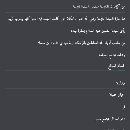
من كرامات النفيسة سيدتي السيدة نفيسة
هنا خلوة السيدة نفيسة رضي الله عنها… المكان اللي كانت تسيب فيه الدنيا كلها وتهرب لربنا.
رأى سيدنا الحسين عليه السلام بشارة جده
من سلسله أولياء الله الصالحين بالإسكندرية سيدي داوود بن ماخلا
برشامة مجتمع وصلحه
اقسام الموقع
بورتريه
اخبار خفيفة
فن
دفتر احوال مجتمع مصر