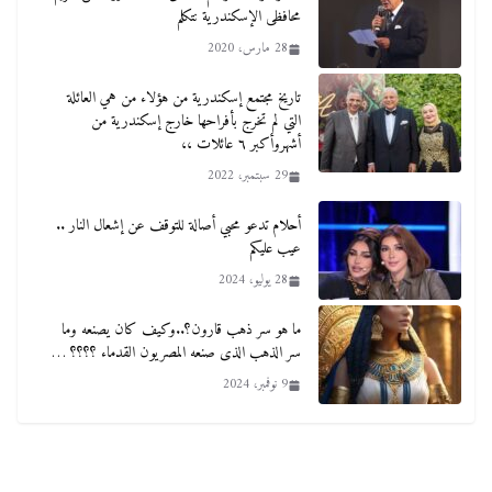
محافظى الإسكندرية نتكلم
28 مارس، 2020
تاريخ مجتمع إسكندرية من هؤلاء من هي العائلة
التي لم تخرج بأفراحها خارج إسكندرية من
أشهروأكبر ٦ عائلات ،،
29 سبتمبر، 2022
أحلام تدعو محبي أصالة للتوقف عن إشعال النار ..
عيب عليكم
28 يوليو، 2024
ما هو سر ذهب قارون؟..وكيف كان يصنعه وما
سر الذهب الذى صنعه المصريون القدماء ؟؟؟؟ …
9 نوفمبر، 2024