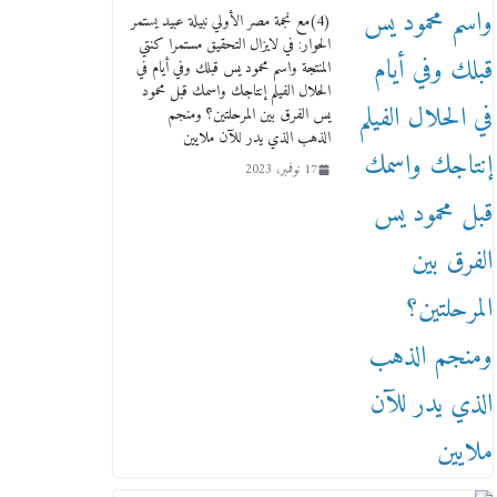
(4)مع نجمة مصر الأولي نبيلة عبيد يستمر
2 أبريل، 2026
الحوار: في لايزال التحقيق مستمرا كنتي
المنتجة واسم محمود يس قبلك وفي أيام في
الحلال الفيلم إنتاجك واسمك قبل محمود
يس الفرق بين المرحلتين؟ ومنجم
الذهب الذي يدر للآن ملايين
17 نوفمبر، 2023