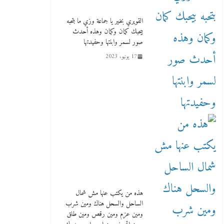
القويري بخير يا جماعة وزي ما بتحبه
بيحبك كمان وكمان وهذه أحدث
صور لسمر وابنتها وحفيدتها
17 يونيو، 2023
هذه من يكتب عنها مش شمال
الساحل والسحل هناك ومين شرب
ومين عزم ومين رقص ومين طلق