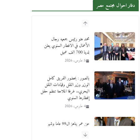
دفتر احوال مجتمع مصر
محمد هنو رئيس جمعيه رجال
الأعمال في الافطار السنوي يعلن
لدينا 700 الف عميل
5 مارس، 2026
بالصور : بحضور الفريق كامل
الوزير وزير النقل وقيادات النقل
البحري.. غرفة الملاحة تنظم حفل
إفطارها السنوي
4 مارس، 2026
عن عمر يناهز ال99 عاما وشهر
رحيل شقيق ميشيل أحد ودفنه في
هدوء الأحد الماضي