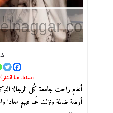
شا
اضغط هنا لتشترك 
أنغام راحت جامعة كُل الرجالة الت
أوضة ضالمة ونزلت غُنا فيهم معادا