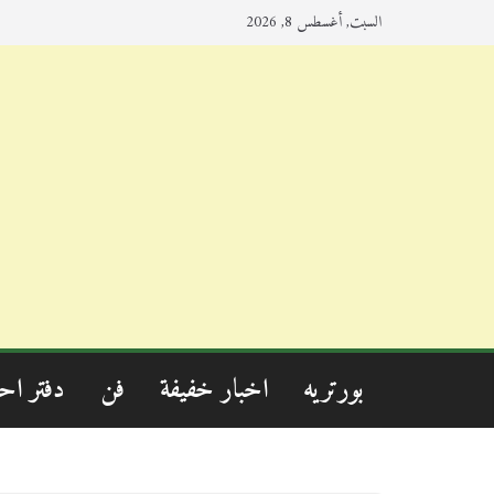
السبت, أغسطس 8, 2026
بورتريه
اخبار خفيفة
فن
دفتر اح