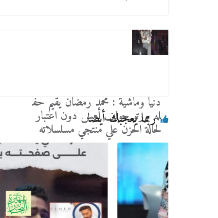
دنيا وماشية : محمد رمضان يقيم حف
له بورتو جولف أمس دون اعتبار
ربما يعجبك أيضا
لحالة الحزن علي منتجي مسلسلاته