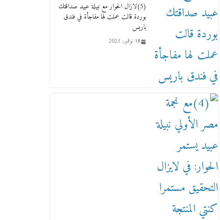
(5)لازال الحوار مع نبيلة عبيد صداقتك
بوردة قالت عملت لها مفاجأة في فندق
باريس
18 نوفمبر، 2023
عاجل قيد حركته وهتك عرضه
بالقوة”.. جنايات دمنهور تصدر
حيثيات حبس المتهم بالاعتداء على
الطفل ياسين
12 ديسمبر، 2025
لنا ان نفخر جمعيا إنجلترا تحتفل
بمرور 10 سنوات لأول فرع
لمدارس لها بمصر في فينا بحضور
ولي العهد