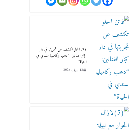
وفاة أسطورة الثمانيات وجيل
العصر الذهبي طاهر القويري ملك
الدعاية لأشهر بسكويت في مصر
17 يناير، 2026
فاتن الحلو تكشف عن تجربتها في دار
كبار الفنانين: “دهب وكاميليا سندي في
الحياة”
12 أبريل، 2025
من مذكراتي علي هامش الأفراح
حته كدا كهارب تودي تحت
الشمس يا ورا الشمس ووصفة
كيف تكون سمسار فنانين لناس
مش مفهومين
12 يناير، 2026