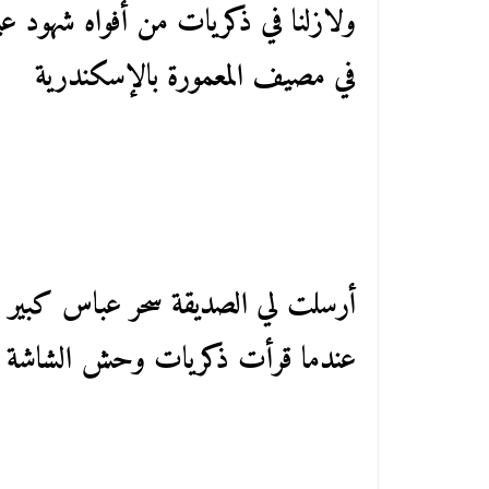
ولازلنا في ذكريات من أفواه شهود عي
في مصيف المعمورة بالإسكندرية
أرسلت لي الصديقة سحر عباس كبير م
عندما قرأت ذكريات وحش الشاشة فري