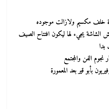
ورة خلف مكسيم ولازالت موجوده
حش الشاشة يجيء لها ليكون افتتاح الصيف
بدا
ار نجوم الفن والمجتمع
ون بأبو قير بعد المعمورة