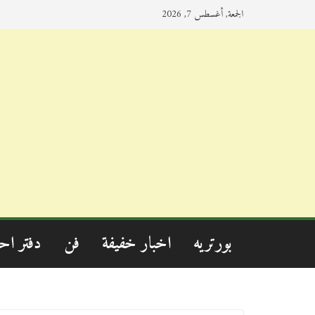
الجمعة, أغسطس 7, 2026
بورتريه
اخبار خفيفة
فن
دفتر اح