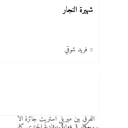
شهيرة النجار
فريد شوقي
الفرق بين ميريل استريت جائزة الا
وسكار 3 مرات ونادية الجندي كاي