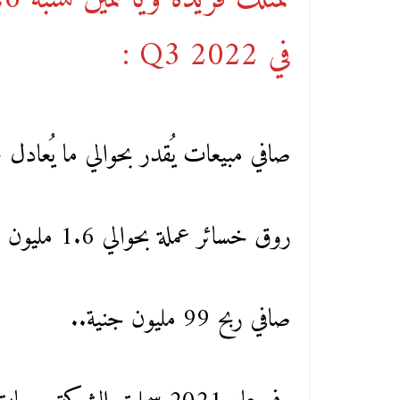
في Q3 2022 :
صافي مبيعات يُقدر بحوالي ما يُعادل 3 مليار جنيه بهامش ربح كلي 8.6%
روق خسائر عملة بحوالي 1.6 مليون جنية
صافي ربح 99 مليون جنية..