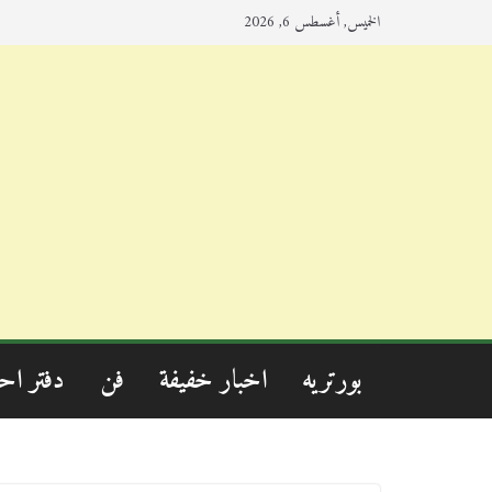
الخميس, أغسطس 6, 2026
بورتريه
اخبار خفيفة
فن
دفتر اح