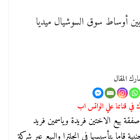
بين أوساط سوق السوشيال ميديا
رك المقال
في قناتنا علي الواتس اب
فقة بيع الاختين فريدة وياسمين فريد
 قاما بتأسيسها في انجلترا والبيع عبر شركة