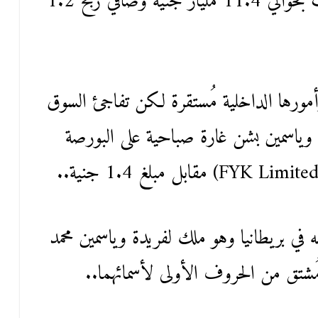
وفي عام 2021 سجلت الشركة مبيعات بحوالي 11.4 مليار جنية وصافي ربح 1.2
أمورها الداخلية مُستقرة لكن تفاجئ السوق
 فريدة وياسمين بشن غارة صباحية على البورصة
في بريطانيا وهو ملك لفريدة وياسمين محمد
شتق من الحروف الأولى لأسمائهما..