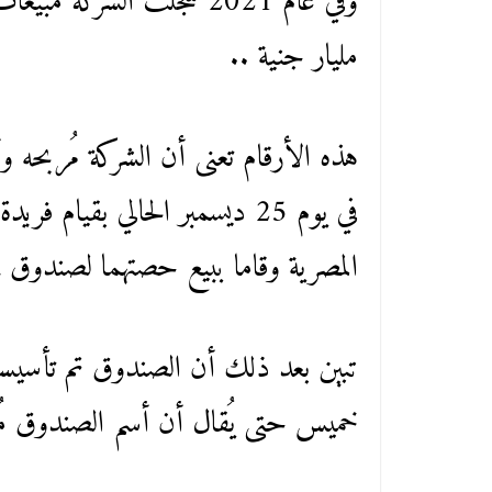
مليار جنية ..
هذه الأرقام تعنى أن الشركة مُربحه و
في يوم 25 ديسمبر الحالي بقيام
المصرية وقاما ببيع حصتهما لصندوق FYK Limited) مقابل مبلغ 1.4 جنية..
تبين بعد ذلك أن الصندوق تم تأسيسه 
خميس حتى يُقال أن أسم الصندوق مُ