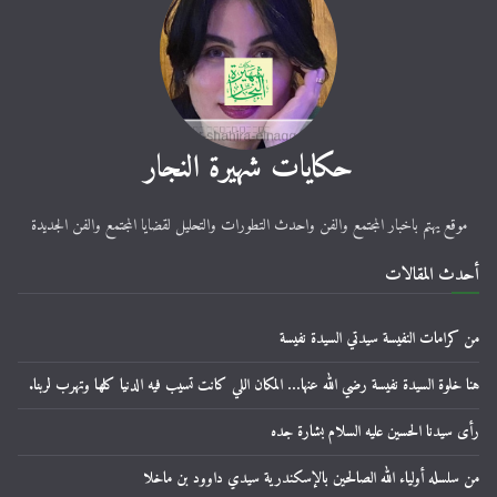
حكايات شهيرة النجار
موقع يهتم باخبار المجتمع والفن واحدث التطورات والتحليل لقضايا المجتمع والفن الجديدة
أحدث المقالات
من كرامات النفيسة سيدتي السيدة نفيسة
هنا خلوة السيدة نفيسة رضي الله عنها… المكان اللي كانت تسيب فيه الدنيا كلها وتهرب لربنا.
رأى سيدنا الحسين عليه السلام بشارة جده
من سلسله أولياء الله الصالحين بالإسكندرية سيدي داوود بن ماخلا