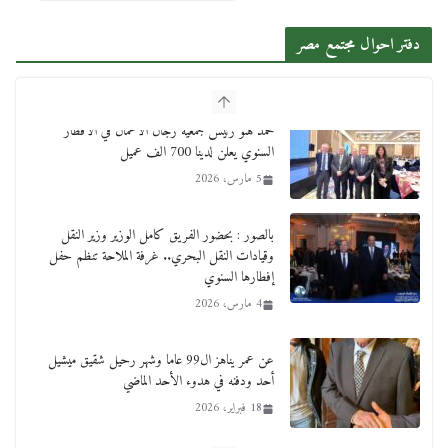
دفتر احوال مجتمع مصر
بالصور : بحضور الفريق كامل الوزير وزير النقل
وقيادات النقل البحري.. غرفة الملاحة تنظم حفل
إفطارها السنوي
4 مارس، 2026
عن عمر يناهز ال99 عاما وشهر رحيل شقيق ميشيل
أحد ودفنه في هدوء الأحد الماضي
18 فبراير، 2026
ورحل أبو القانون الدولي هكذا نعي المستشار سامح
عبد الحكم استاذه مفيد شهاب
15 فبراير، 2026