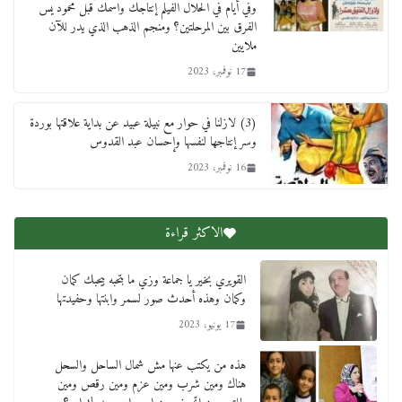
وفي أيام في الحلال الفيلم إنتاجك واسمك قبل محمود يس
الفرق بين المرحلتين؟ ومنجم الذهب الذي يدر للآن
ملايين
17 نوفمبر، 2023
(3) لازلنا في حوار مع نبيلة عبيد عن بداية علاقتها بوردة
وسر إنتاجها لنفسها وإحسان عبد القدوس
16 نوفمبر، 2023
الاكثر قراءة
القويري بخير يا جماعة وزي ما بتحبه بيحبك كمان
وكمان وهذه أحدث صور لسمر وابنتها وحفيدتها
17 يونيو، 2023
هذه من يكتب عنها مش شمال الساحل والسحل
هناك ومين شرب ومين عزم ومين رقص ومين