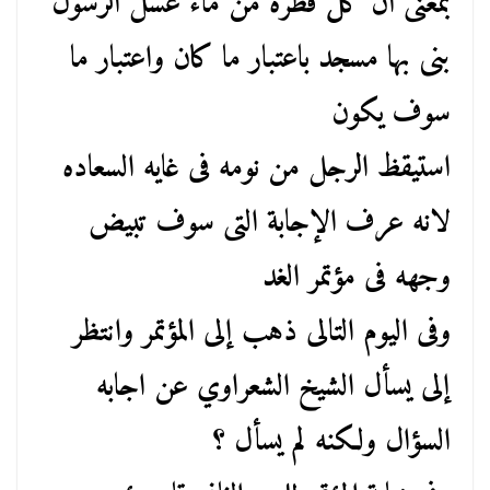
بمعنى أن كل قطره من ماء غسل الرسول
بنى بها مسجد باعتبار ما كان واعتبار ما
سوف يكون
استيقظ الرجل من نومه فى غايه السعاده
لانه عرف الإجابة التى سوف تبيض
وجهه فى مؤتمر الغد
وفى اليوم التالى ذهب إلى المؤتمر وانتظر
إلى يسأل الشيخ الشعراوي عن اجابه
السؤال ولكنه لم يسأل ؟