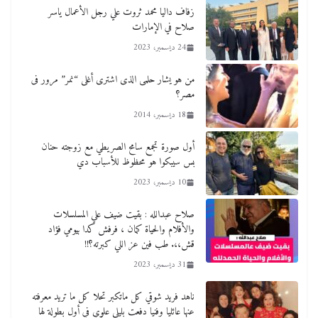
زفاف داليا محمد ثروت علي رجل الأعمال ياسر
صلاح في الإمارات
24 ديسمبر، 2023
من هو يشار حلمى الذى اشترى أغلى “نمر” مرور فى
مصر؟
18 ديسمبر، 2014
أول صورة تجمع سامح الصريطي مع زوجته حنان
بس سيبكوا هو محظوظ للأسباب دي
10 ديسمبر، 2023
صلاح عبدالله : بقيت ضيف علي المسلسلات
والأفلام والحياة كمان ، فرفش كدا بيومي فؤاد
قش،،. طب فين عز اللي كبرته؟!!
31 ديسمبر، 2023
ناهد فريد شوقي كل ماتكبر تحلا كل ما تريد معرفته
عنها عائليا وفنيا دفعت بليلي علوي في أول بطولة لها