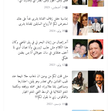
طلق ومين اتجوز ومين ابصر اي ومدرك اي؟
24 أغسطس، 2025
بمناسبة حفل زفاف الفنانة بشرى غداً على خالد
نستعرض لكم الأزواج السابقين للفنانة بشرى
30 يوليو، 2024
آخر إتصال من إيمان البحر لي في يناير الماضي وكان
هذا الكلام مش حابب تزوريني وأنا تعبان أوي لما
أخف هنتقابل في سان جيوفاني أنا بس بطمن
عليكي
12 يوليو، 2023
مش قلت لكم من يومين ان ذهاب حلا شيحة عند
نقيب الفنانين وهي تعتذر وهو يقبل. اعتذارها
ومسامحين بنتنا حلاوراه شغل عملته ووقعته ومكتمة
شفتم الشلالية في الوسط الفني شفتم الخيار
والفاقوس زي ما بقول لكم!!!!
15 ديسمبر، 2023