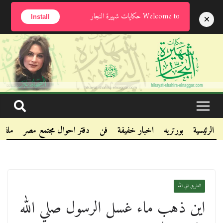
الخميس, أغسطس 6, 2026
Welcome to حكايات شهيرة النجار
×
Install
.
.
.
الرئيسية
بورتريه
اخبار خفيفة
فن
دفتر احوال مجتمع مصر
ملفا
الطريق الي الله
اين ذهب ماء غسل الرسول صلي الله