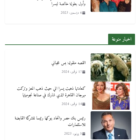
وأول بطولة خالصة ليسرا
6 ديسمبر، 2023
اخبار منوعة
القصه منقوله: بس عجباني
17 نوفمبر، 2024
كعادتها ذهبت يسرا الي حيث ذهب المعز وتركت
مهرجان القاهرة الذي شارك في صناعة نجوميتها
14 نوفمبر، 2024
رئيس بنك مصر واتحاد بنوكها رئيسا للشركة القابضة
للاستثمارات
5 يونيو، 2023