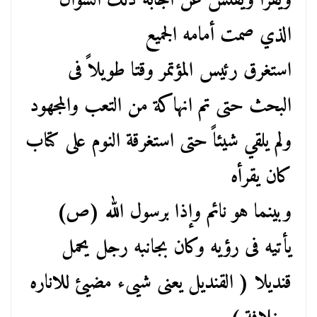
ويقرأ ويفتش عن اجابه ذلك السؤال
الذي صمت أمامه الجميع
استغرق رئيس المؤتمر وقتا طويلاً فى
البحث حتى تم انهاكة من التعب والمجهود
ولم يلقي شيئاً حتى استغرقة النوم على كتاب
كان يقرأه
وبينما هو نائم وإذا برسول الله (ص)
يأتيه فى رؤيه وكان بجانبه رجل يحمل
قنديلا ( القنديل يعنى شيىء مضيئ للاناره