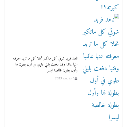
ناهد فريد شوقي كل ماتكبر تحلا كل ما تريد معرفته
عنها عائليا وفنيا دفعت بليلي علوي في أول بطولة لها
وأول بطولة خالصة ليسرا
6 ديسمبر، 2023