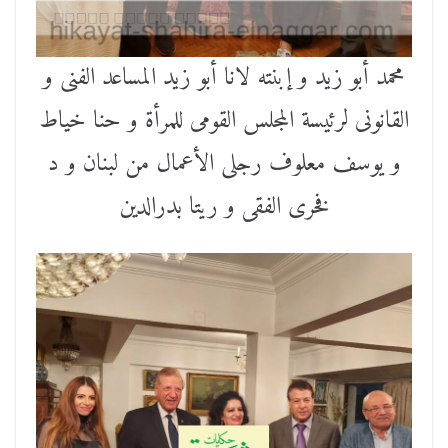
محمد أبو زيد و إبنته لانا أبو زيد المساعد الفنى و
القانونى لرئيسة المجلس القومى للمرأة و حنا خياط
و يوسف معلوف رجلى الأعمال من لبنان و د
فخرى الفقى و ريتا بدرالدين