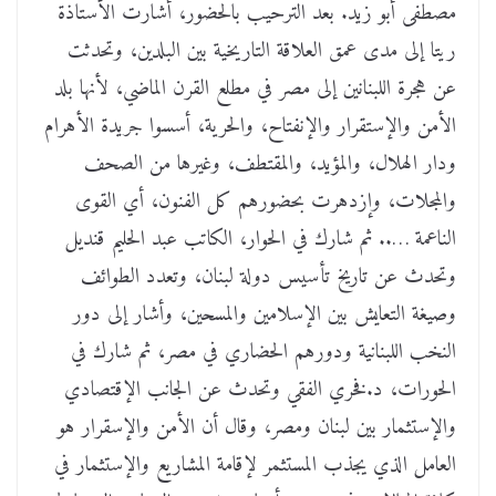
مصطفى أبو زيد. بعد الترحيب بالحضور، أشارت الأستاذة
ريتا إلى مدى عمق العلاقة التاريخية بين البلدين، وتحدثت
عن هجرة اللبنانين إلى مصر في مطلع القرن الماضي، لأنها بلد
الأمن والإستقرار والإنفتاح، والحرية، أسسوا جريدة الأهرام
ودار الهلال، والمؤيد، والمقتطف، وغيرها من الصحف
والمجلات، وإزدهرت بحضورهم كل الفنون، أي القوى
الناعمة ….. ثم شارك في الحوار، الكاتب عبد الحليم قنديل
وتحدث عن تاريخ تأسيس دولة لبنان، وتعدد الطوائف
وصيغة التعايش بين الإسلامين والمسحين، وأشار إلى دور
النخب اللبنانية ودورهم الحضاري في مصر، ثم شارك في
الحورات، د.فخري الفقي وتحدث عن الجانب الإقتصادي
والإستثمار بين لبنان ومصر، وقال أن الأمن والإسقرار هو
العامل الذي يجذب المستثمر لإقامة المشاريع والإستثمار في