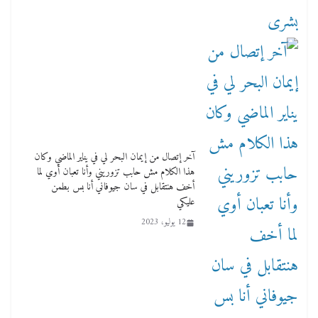
آخر إتصال من إيمان البحر لي في يناير الماضي وكان
هذا الكلام مش حابب تزوريني وأنا تعبان أوي لما
أخف هنتقابل في سان جيوفاني أنا بس بطمن
عليكي
12 يوليو، 2023