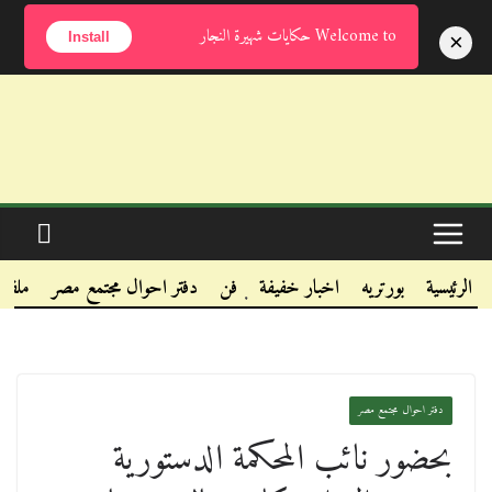
الأحد, أغسطس 9, 2026
Welcome to حكايات شهيرة النجار
×
Install
.
.
الرئيسية
بورتريه
اخبار خفيفة
فن
دفتر احوال مجتمع مصر
ملفا
.
دفتر احوال مجتمع مصر
بحضور نائب المحكمة الدستورية