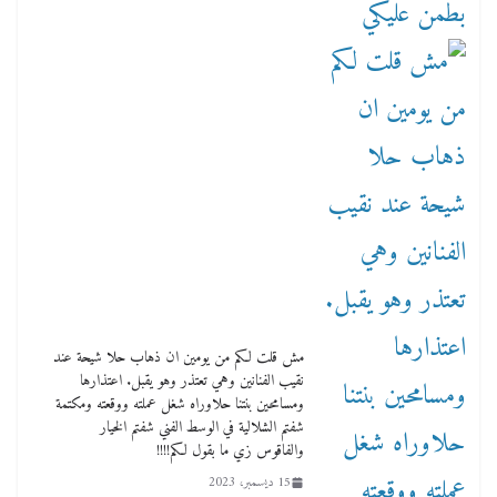
مش قلت لكم من يومين ان ذهاب حلا شيحة عند
نقيب الفنانين وهي تعتذر وهو يقبل. اعتذارها
ومسامحين بنتنا حلاوراه شغل عملته ووقعته ومكتمة
شفتم الشلالية في الوسط الفني شفتم الخيار
والفاقوس زي ما بقول لكم!!!!
15 ديسمبر، 2023