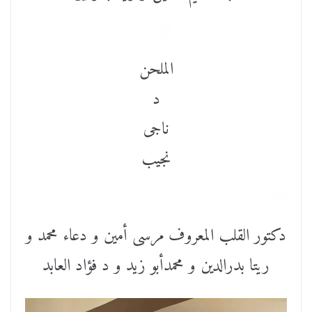
الملحن
د
ناجى
نجيب
دكتور القلب المعروف مرسى أمين و دعاء محمد و
ريتا بدرالدين و محمدأبو زيد و د فؤاد العابد