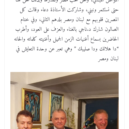
المواطن اللبناني، ونحن نحب مصر ونقدرها ولذلك نحن هنا
حتى نستثمر ونبني، وشاركت الأستاذة دعاء وقالت كل
المصرين قلوبهم مع لبنان ومصر بلدهم الثاني، وفي ختام
الصالون شارك د.ناجي بالغناء والعزف على العود، وأطرب
الحاضرين بسماع أغنيات الزمن الجميل وأغنيته كلماته والحانه
“دا هلالك ودا صليبك ” وهي تعبر عن وحدة التعايش في
لبنان ومصر