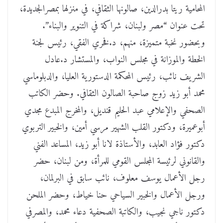
المحامية ريتا بدرالدين، صالونها الثقافي، في منزلها بمصرالجديدة،
تحت عنوان “مصر ولبنان، شراكة في التنوير والبناء”.
وبحضور نخبة متميزة، منهم، د.فخري الفقي، رئيس لجنة
الخطة والموزانة في مجلس النواب، والمستشار د.عادل
الشريف نائب، رئيس المحكمة الدستورية العليا، والدبلوماسي
محمد أبو زيد زوج صاحبة الصالون الثقافي. وحضر الكاتب
الصحفي والإعلامي عبد الحليم قنديل، والمخرج المبدع مجدي
أبوعميرة، ودكتور القلب الشهير مرسي أمين، والخبير التربوي
دكتور فؤاد العابد، والأستاذة لانا أبو زيد، المساعد الفني
والقانوني لرئيسة المجلس القومي للمرأة، ومن لبنان، حضر
رجل الأعمال يوسف معلوف، نائب سابق في البرلمان،
ورجل الأعمال والخبير السياحي حنا خياط، وحضر الملحن
دكتور ناجي نجيب، والكاتبة الصحفية دعاء محمد، والمصرفي