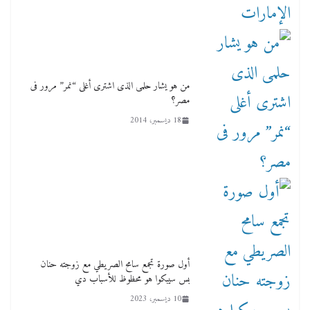
من هو يشار حلمى الذى اشترى أغلى “نمر” مرور فى
مصر؟
18 ديسمبر، 2014
أول صورة تجمع سامح الصريطي مع زوجته حنان
بس سيبكوا هو محظوظ للأسباب دي
10 ديسمبر، 2023