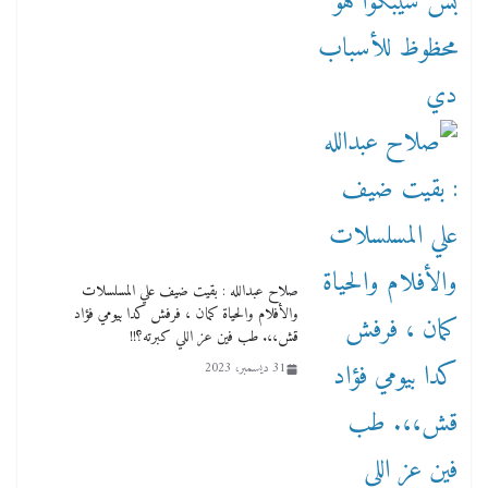
صلاح عبدالله : بقيت ضيف علي المسلسلات
والأفلام والحياة كمان ، فرفش كدا بيومي فؤاد
قش،،. طب فين عز اللي كبرته؟!!
31 ديسمبر، 2023