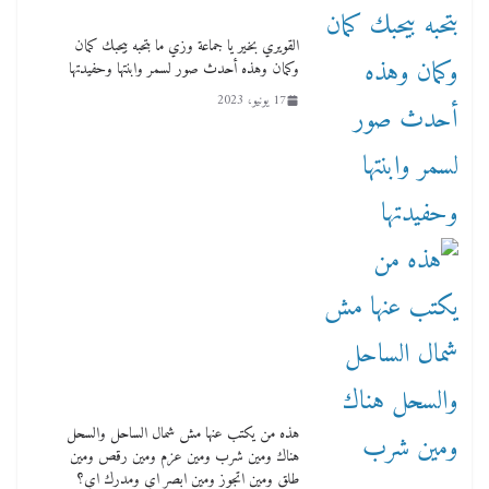
محمد هنو رئيس جمعيه رجال الأعمال في الافطار
السنوي يعلن لدينا 700 الف عميل
القويري بخير يا جماعة وزي ما بتحبه بيحبك كمان
وكمان وهذه أحدث صور لسمر وابنتها وحفيدتها
5 مارس، 2026
17 يونيو، 2023
هذه من يكتب عنها مش شمال الساحل والسحل
هناك ومين شرب ومين عزم ومين رقص ومين
طلق ومين اتجوز ومين ابصر اي ومدرك اي؟