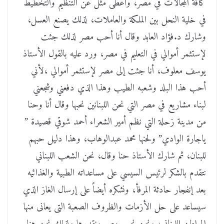
كافة المجالات في مصر، وأعطى مثل عن التنظيم والتخطيط
في خلية النحل بين الملكة والعاملات، لذلك يصنع العسل،
وشارك د.فؤاد العابد وقال أنا أحب مصر لذلك جئت
لإستثمر أموالي في التعليم في مصر، ورد عليه بالقول الأستاذ
يوسف معلوف، أنا جئت إلى مصر لإستثمر أموالي ،لأني
أحب هذا البلد وشعبه الطيب وهذا الذي دفعني وشجعني
لبناء مشاريع في مصر التي نحن اللبنانين نحبها وقال أنا وحنا
من مدينة زحلة التي نظم أمير الشعراء أحمد شوقي قصيدة ”
ياجارة الوادي” ولحنها محمد عبدالوهاب، وهذا دليل حبهم
للبنان، ثم شارك الأستاذ حنا وقال، نحن الشعب اللبناني
نتقدم بالشكر لرئيس السيسي على مساعداته الطبية والغذائيه
بعد إنفجار حادثة المرفأ، ونشكره أيضاً على إرسال الغاز الذي
سيساعد على حل الأزمات والظروف الصعبة التى يعانى منها