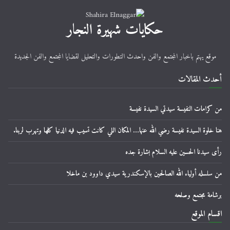
حكايات شهيرة النجار
موقع يهتم باخبار المجتمع والفن واحدث التطورات والتحليل لقضايا المجتمع والفن الجديدة
أحدث المقالات
من كرامات النفيسة سيدتي السيدة نفيسة
هنا خلوة السيدة نفيسة رضي الله عنها… المكان اللي كانت تسيب فيه الدنيا كلها وتهرب لربنا.
رأى سيدنا الحسين عليه السلام بشارة جده
من سلسله أولياء الله الصالحين بالإسكندرية سيدي داوود بن ماخلا
برشامة مجتمع وصلحه
اقسام الموقع