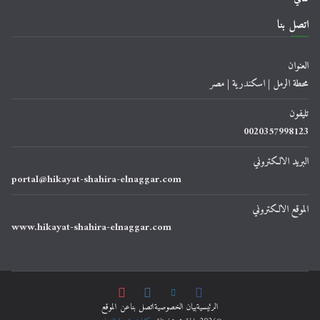
اتصل بنا
العنوان
محطة الرمل | اسكندرية | مصر
تليفون
0020357998123
البريد الالكتروني
portal@hikayat-shahira-elnaggar.com
الموقع الالكتروني
www.hikayat-shahira-elnaggar.com
الرئيسية
ﺑﻴﺎﻥ اﻟﺨﺼﻮﺻﻴﺔ
اتصل بنا
عن الموقع