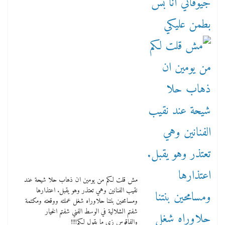
مش قلت لكم من يومين ان ذهاب حلا شيحة عند
نقيب الفنانين وهي تعتذر وهو يقبل. اعتذارها
ومسامحين بنتنا حلاوراه شغل عملته ووقعته ومكتمة
شفتم الشلالية في الوسط الفني شفتم الخيار
والفاقوس زي ما بقول لكم!!!!