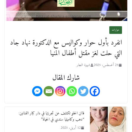
حوارات
انفرد بأول حوار وكواليس مع الدكتورة نهاد جاد
التي حلت لغز مقتل أطفال المنيا
25 أغسطس، 2025
شهيرة النجار
شارك المقال
فاتن الحلو تكشف عن تجربتها في دار كبار الفنانين:
“دهب وكاميليا سندي في الحياة”
12 أبريل، 2025