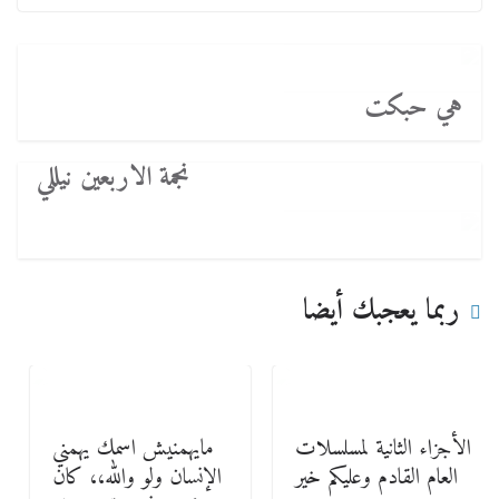
هي حبكت
نجمة الاربعين نيللي
ربما يعجبك أيضا
الأجزاء الثانية لمسلسلات
مايهمنيش اسمك يهمني
العام القادم وعليكم خير
الإنسان ولو والله،، كان