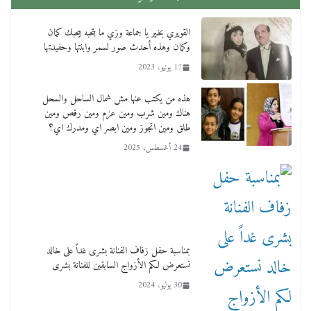
القويري بخير يا جماعة وزي ما بتحبه بيحبك كمان
وكمان وهذه أحدث صور لسمر وابنتها وحفيدتها
17 يونيو، 2023
هذه من يكتب عنها مش شمال الساحل والسحل
هناك ومين شرب ومين عزم ومين رقص ومين
طلق ومين اتجوز ومين ابصر اي ومدرك اي؟
24 أغسطس، 2025
بمناسبة حفل زفاف الفنانة بشرى غداً على خالد
نستعرض لكم الأزواج السابقين للفنانة بشرى
30 يوليو، 2024