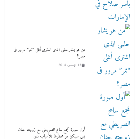
من هو يشار حلمى الذى اشترى أغلى “نمر” مرور فى
مصر؟
18 ديسمبر، 2014
أول صورة تجمع سامح الصريطي مع زوجته حنان
بس سيبكوا هو محظوظ للأسباب دي