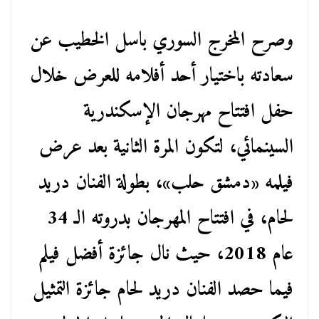
وصرح المخرج السوري باسل الخطيب عن
سعادته باختيار أحد أفلامه للعرض خلال
حفل افتتاح مهرجان الإسكندرية
السينمائي، لتكون المرة الثانية بعد عرض
فيلمه «دمشق حلب»، بطولة الفنان دريد
لحام، في افتتاح المهرجان بدروته الـ 34
عام 2018، حيث نال جائزة أفضل فيلم
فيما حصد الفنان دريد لحام جائزة التمثيل