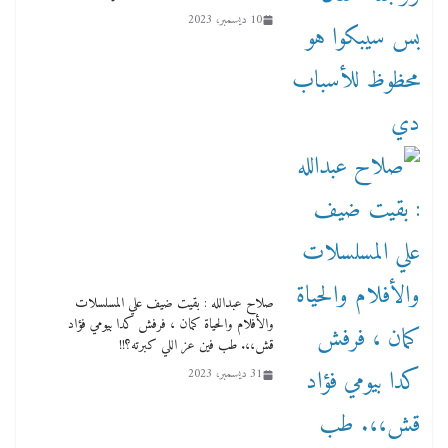
10 ديسمبر، 2023
صلاح عبدالله : بقيت ضيف علي المسلسلات
والأفلام والحياة كمان ، فرفش كدا بيومي فؤاد
قش،،. طب فين عز اللي كبرته؟!!
31 ديسمبر، 2023