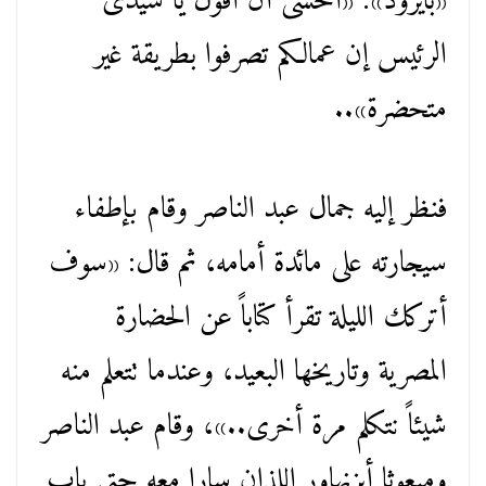
«بايرود»: «أخشى أن أقول يا سيدى
الرئيس إن عمالكم تصرفوا بطريقة غير
متحضرة»..
فنظر إليه جمال عبد الناصر وقام بإطفاء
سيجارته على مائدة أمامه، ثم قال: «سوف
أتركك الليلة تقرأ كتاباً عن الحضارة
المصرية وتاريخها البعيد، وعندما تتعلم منه
شيئاً نتكلم مرة أخرى..»، وقام عبد الناصر
ومبعوثا أيزنهاور اللذان سارا معه حتى باب