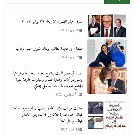
نشرة أخبار الظهيرة الأربعاء ٢٦ يوليو ٢٠٢٣
26 يوليو، 2023
طليقة أمير طعيمة تطالب بإنقاذ شيرين عبد الوهاب
22 يونيو، 2024
عندنا في مصر الست بتتزوج بعد السبعين وأصغر منها
وملياردير كمان وهدايا قصور وسيارات فارهة نظرة
المجتمع تغيرت يا بنات الساحل بيحكي
1 أغسطس، 2023
حديث مرعب «إن الغادر ينصب له لواء يوم القيامة
فيقال: هذه غدرة فلان بن فلان» يعني الغدار
هيتفضح على الملأ
15 مايو، 2025