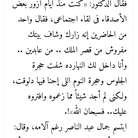
فقال الدكتور: «كنت منذ أيام أزور بعض
الأصدقاء فى لقاء اجتماعى، فقال واحد
من الحاضرين إنه زارك وشاف بيتك
مفروش من قصر الملك .. من عابدين ..
وأنا داخل لك النهارده شفت حجرة
الجلوس وحجرة النوم اللى إحنا فيها دلوقت،
ولكنى لم أجد شيئاً مما زعموه وافتروه
عليك.. فسبحان الله»!.
ابتسم جمال عبد الناصر رغم آلامه، وقال: