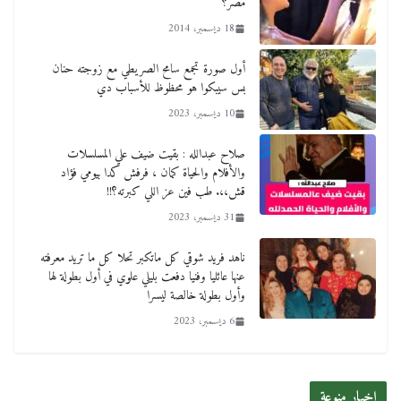
مصر؟
18 ديسمبر، 2014
أول صورة تجمع سامح الصريطي مع زوجته حنان
بس سيبكوا هو محظوظ للأسباب دي
10 ديسمبر، 2023
صلاح عبدالله : بقيت ضيف علي المسلسلات
والأفلام والحياة كمان ، فرفش كدا بيومي فؤاد
قش،،. طب فين عز اللي كبرته؟!!
31 ديسمبر، 2023
ناهد فريد شوقي كل ماتكبر تحلا كل ما تريد معرفته
عنها عائليا وفنيا دفعت بليلي علوي في أول بطولة لها
وأول بطولة خالصة ليسرا
6 ديسمبر، 2023
اخبار منوعة