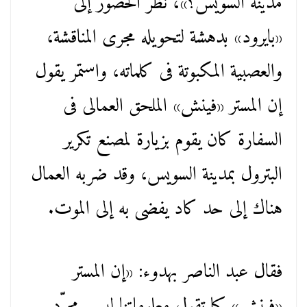
مدينة السويس؟»، نظر الحضور إلى
«بايرود» بدهشة لتحويله مجرى المناقشة،
والعصبية المكبوتة فى كلماته، واستمر يقول
إن المستر «فينش» الملحق العمالى فى
السفارة كان يقوم بزيارة لمصنع تكرير
البترول بمدينة السويس، وقد ضربه العمال
هناك إلى حد كاد يفضى به إلى الموت.
فقال عبد الناصر بهدوء: «إن المستر
«فينش» كما تقول معلوماتنا ليس مجرّد