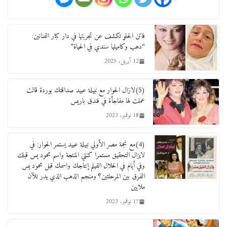
فاتن الحلو تكشف عن تجربتها في دار كبار الفنانين:
“دهب وكاميليا سندي في الحياة”
12 أبريل، 2025
(5)لازال الحوار مع نبيلة عبيد صداقتك بوردة قالت
عملت لها مفاجأة في فندق باريس
18 نوفمبر، 2023
(4)مع نجمة مصر الأولي نبيلة عبيد يستمر الحوار: في
لايزال التحقيق مستمرا كنتي المنتجة واسم محمود يس قبلك
وفي أيام في الحلال الفيلم إنتاجك واسمك قبل محمود يس
الفرق بين المرحلتين؟ ومنجم الذهب الذي يدر للآن
ملايين
17 نوفمبر، 2023