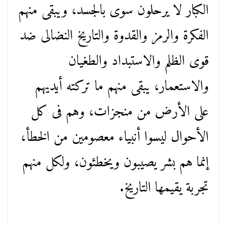
الكبار لا يرحلون سوى بالجسد، ويبقى منهم
الفكرة والرمز والقدوة والتاريخ النضالى ضد
قوى الظلم والاستبداد والطغيان
والاستعمار، يبقى منهم ما تركته أيديهم
على الأرض من منجزات، وهم فى كل
الأحوال ليسوا أنبياء معصومين من الخطأ،
إنما هم بشر يصيبون ويخطئون، ولكل منهم
تجربة يقيمها التاريخ.