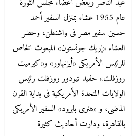
عبد الناصر وبعض أعضاء مجلس الثورة
عام 1955 عشاء بمنزل السفير أحمد
حسين سفير مصر فى واشنطن، وحضر
العشاء «إريك جونستون» المبعوث الخاص
للرئيس الأمريكى «أيزنهاور» و«كيرميت
روزفلت» حفيد تيودور روزفلت رئيس
الولايات المتحدة الأمريكية فى بداية القرن
الماضى، و «هنرى بايرود» السفير الأمريكى
بالقاهرة، ودارت أحاديث كثيرة