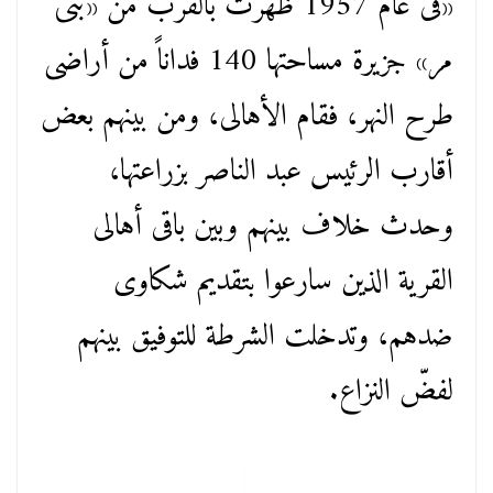
«فى عام 1957 ظهرت بالقرب من «بنى
مر» جزيرة مساحتها 140 فداناً من أراضى
طرح النهر، فقام الأهالى، ومن بينهم بعض
أقارب الرئيس عبد الناصر بزراعتها،
وحدث خلاف بينهم وبين باقى أهالى
القرية الذين سارعوا بتقديم شكاوى
ضدهم، وتدخلت الشرطة للتوفيق بينهم
لفضّ النزاع.