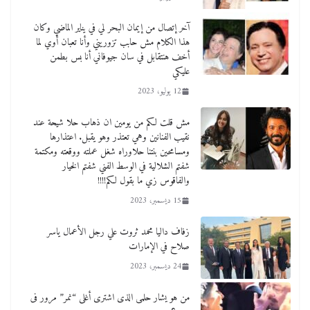
آخر إتصال من إيمان البحر لي في يناير الماضي وكان
هذا الكلام مش حابب تزوريني وأنا تعبان أوي لما
أخف هنتقابل في سان جيوفاني أنا بس بطمن
عليكي
12 يوليو، 2023
مش قلت لكم من يومين ان ذهاب حلا شيحة عند
نقيب الفنانين وهي تعتذر وهو يقبل. اعتذارها
ومسامحين بنتنا حلاوراه شغل عملته ووقعته ومكتمة
شفتم الشلالية في الوسط الفني شفتم الخيار
والفاقوس زي ما بقول لكم!!!!
15 ديسمبر، 2023
زفاف داليا محمد ثروت علي رجل الأعمال ياسر
صلاح في الإمارات
24 ديسمبر، 2023
من هو يشار حلمى الذى اشترى أغلى “نمر” مرور فى