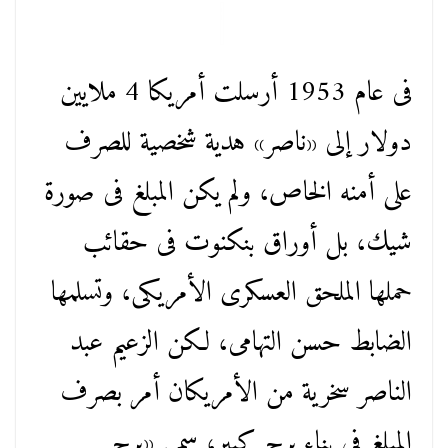
فى عام 1953 أرسلت أمريكا 4 ملايين
دولار إلى «ناصر» هدية شخصية للصرف
على أمنه الخاص، ولم يكن المبلغ فى صورة
شيك، بل أوراق بنكنوت فى حقائب
حملها الملحق العسكرى الأمريكى، وتسلمها
الضابط حسن التهامى، لكن الزعيم عبد
الناصر سخرية من الأمريكان أمر بصرف
المبلغ فى بناء برج كبير، سمى «برج