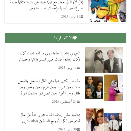
(3) لازلنا في حوار مع نبيلة عبيد عن بداية علاقتها بوردة
وسر إنتاجها لنفسها وإحسان عبد القدوس
16 نوفمبر، 2023
الاكثر قراءة
القويري بخير يا جماعة وزي ما بتحبه بيحبك كمان
وكمان وهذه أحدث صور لسمر وابنتها وحفيدتها
17 يونيو، 2023
هذه من يكتب عنها مش شمال الساحل والسحل
هناك ومين شرب ومين عزم ومين رقص ومين
طلق ومين اتجوز ومين ابصر اي ومدرك اي؟
24 أغسطس، 2025
بمناسبة حفل زفاف الفنانة بشرى غداً على خالد
نستعرض لكم الأزواج السابقين للفنانة بشرى
30 يوليو، 2024