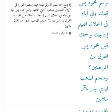
(4)مع نجمة مصر الأولي نبيلة عبيد يستمر الحوار: في
17 يناير، 2026
لايزال التحقيق مستمرا كنتي المنتجة واسم محمود يس قبلك
وفي أيام في الحلال الفيلم إنتاجك واسمك قبل محمود يس
الفرق بين المرحلتين؟ ومنجم الذهب الذي يدر للآن
ملايين
17 نوفمبر، 2023
من مذكراتي علي هامش الأفراح حته كدا كهارب
تودي تحت الشمس يا ورا الشمس ووصفة كيف
تكون سمسار فنانين لناس مش مفهومين
12 يناير، 2026