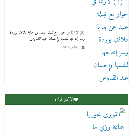
(3) لازلنا في حوار مع نبيلة عبيد عن بداية علاقتها بوردة
وسر إنتاجها لنفسها وإحسان عبد القدوس
16 نوفمبر، 2023
عاجل قيد حركته وهتك عرضه بالقوة”.. جنايات
دمنهور تصدر حيثيات حبس المتهم بالاعتداء على
الطفل ياسين
12 ديسمبر، 2025
الاكثر قراءة