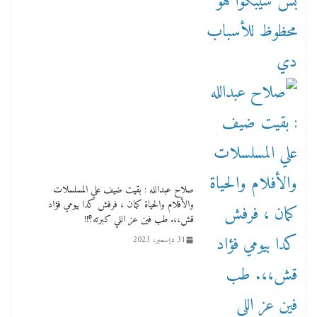
صلاح عبدالله : بقيت ضيف علي المسلسلات
والأفلام والحياة كمان ، فرفش كدا بيومي فؤاد
قش،،. طب فين عز اللي كبرته؟!!
31 ديسمبر، 2023