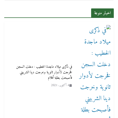
اخبار منوعة
في ذكرى ميلاد ماجدة الخطيب : دخلت السجن
فخرجت لأدوار ثانوية وخرجت دينا الشربيني
فأصبحت بطلة أفلام
4 أكتوبر، 2021