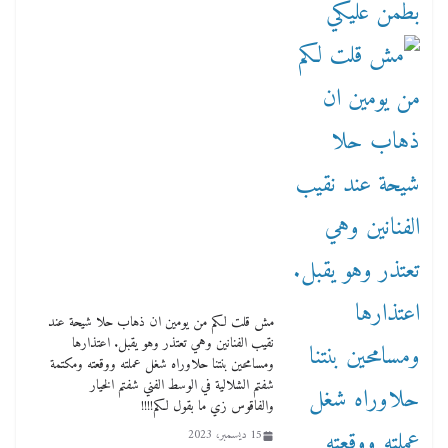
مش قلت لكم من يومين ان ذهاب حلا شيحة عند
نقيب الفنانين وهي تعتذر وهو يقبل. اعتذارها
ومسامحين بنتنا حلاوراه شغل عملته ووقعته ومكتمة
شفتم الشلالية في الوسط الفني شفتم الخيار
والفاقوس زي ما بقول لكم!!!!
15 ديسمبر، 2023