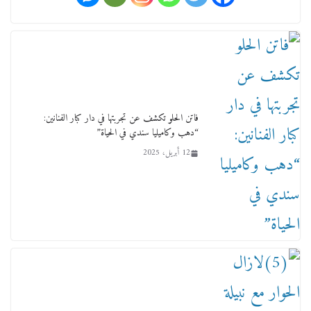
ورحل أبو القانون الدولي هكذا نعي المستشار سامح
عبد الحكم استاذه مفيد شهاب
15 فبراير، 2026
فاتن الحلو تكشف عن تجربتها في دار كبار الفنانين:
“دهب وكاميليا سندي في الحياة”
12 أبريل، 2025
لجنة النقل والمواصلات بمجلس النواب ترسم خارطة
طريق لتطوير المنظومة .. ومصيلحي يطالب بـ«لجان
نوعية متخصصة» وربط التمويل بالإنجاز.
4 فبراير، 2026