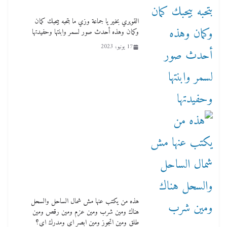
لنا ان نفخر جمعيا إنجلترا تحتفل بمرور 10 سنوات
لأول فرع لمدارس لها بمصر في فينا بحضور ولي
القويري بخير يا جماعة وزي ما بتحبه بيحبك كمان
العهد
وكمان وهذه أحدث صور لسمر وابنتها وحفيدتها
2 أبريل، 2026
17 يونيو، 2023
هذه من يكتب عنها مش شمال الساحل والسحل
هناك ومين شرب ومين عزم ومين رقص ومين
طلق ومين اتجوز ومين ابصر اي ومدرك اي؟