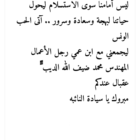
ليس أمامنا سوى الاستسلام ليحول
حياتنا لبهجة وسعادة وسرور .. آتى الحب
الونس
ليجمعني مع ابن عمي رجل الأعمال
المهندس محمد ضيف الله الديب ًًً
عقبال عندكم
مبروك يا سيادة النائبه