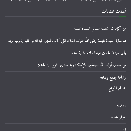
أحدث المقالات
من كرامات النفيسة سيدتي السيدة نفيسة
هنا خلوة السيدة نفيسة رضي الله عنها… المكان اللي كانت تسيب فيه الدنيا كلها وتهرب لربنا.
رأى سيدنا الحسين عليه السلام بشارة جده
من سلسله أولياء الله الصالحين بالإسكندرية سيدي داوود بن ماخلا
برشامة مجتمع وصلحه
اقسام الموقع
بورتريه
اخبار خفيفة
فن