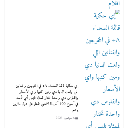
إي حكاية قائمة السعداء A+ في المخرجين والفنانين
اللي ولعت الدنيا دي ومين كتبها واي الأسعار
والفلوس دي واحدة تختار لممثلة تلبس أي تأخد
في أسبوع 100 ألف!!! اشمعني بتمطر علي دول ملايين
ياعم
5 سبتمبر، 2023