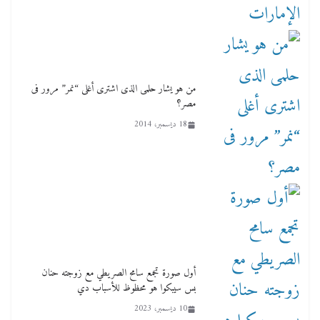
من هو يشار حلمى الذى اشترى أغلى “نمر” مرور فى
مصر؟
18 ديسمبر، 2014
أول صورة تجمع سامح الصريطي مع زوجته حنان
بس سيبكوا هو محظوظ للأسباب دي
10 ديسمبر، 2023