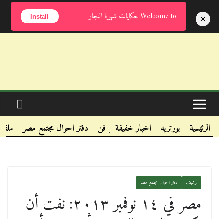
الجمعة, أغسطس 7, 2026
Welcome to حكايات شهيرة النجار
×
Install
.
.
الرئيسية
بورتريه
اخبار خفيفة
فن
دفتر احوال مجتمع مصر
ملفا
.
أرشيف
دفتر احوال مجتمع مصر
مصر في ١٤ نوفمبر ٢٠١٣: نفت أن