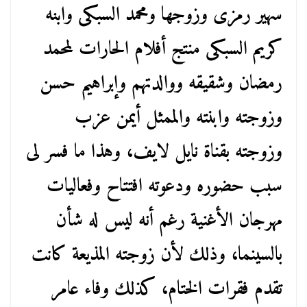
سهير رمزى وزوجها ومحمد السبكى وابنه
كريم السبكى منتج أفلام الحارات لمحمد
رمضان وشقيقه ووالدتهم وإبراهيم حسن
وزوجته وابنته والممثل أيمن عزب
وزوجته بقناة نايل لايف، وهذا ما فسر لى
سبب حضوره ودعوته افتتاح وفعاليات
مهرجان الأغنية رغم أنه ليس له شأن
بالسينما، وذلك لأن زوجته المذيعة كانت
تقدم فقرات الختام، كذلك وفاء عامر