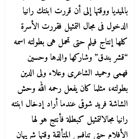
بالميديا ووقتها إلى أن قررت ابنتك رانيا
الدخول فى مجال التمثيل فقررت الأسرة
كلها إنتاج فيلم حتى تحمل هى بطولته اسمه
“قشر بندق” وشاركها والدها وحسين
فهمى وحميد الشاعرى وعلاء ولى الدين
بطولته، مثلما كان يفعل رحمه الله وحش
الشاشة فريد شوقى عندما أراد إدخال ابنته
رانيا مجالالتمثيل كبطلة فأنتج هو لها
الأفلام حتى تنافس المتألقة وقتها شريهان