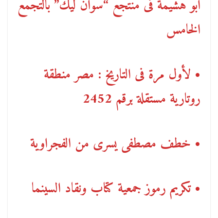
أبو هشيمة فى منتجع “سوان ليك” بالتجمع
الخامس
• لأول مرة فى التاريخ : مصر منطقة
روتارية مستقلة برقم 2452
• خطف مصطفى يسرى من الفجراوية
• تكريم رموز جمعية كتاب ونقاد السينما