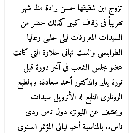
تزوج ابن شقيقها حسن برادة منذ شهر
تقريباً فى زفاف كبير كذلك حضر من
السيدات المعروفات ليلى حلمى وعاليا
الطرابلسى والست تهانى حلاوة التى كانت
عضو مجلس الشعب فى آخر دورة قبل
ثورة يناير والدكتور أحمد سعادة، وبالطبع
الروتارى التابع له الأنرويل سيدات
ويختلف عن الليونز، دول ناس ودى
ناس.. بالمناسبة أحيا ليالى المؤتمر السنوى