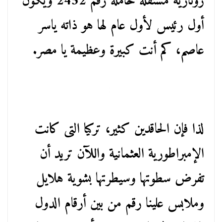
روتارية مستقلة حاملة رقم 2452 ويكون
أول رئيس لأول عام لها هو ذاته ياسر
عاصم، كم أنت كبيرة وعظيمة يا مصر.
لذا فإن الحاقدين كثير، تركيا التى كانت
الإمبراطورية العثمانية واللآن تريد أن
تفرض سطوتها وسيطرتها بشوية هلايل
وملابس علينا رقم من بين أرقام الدول