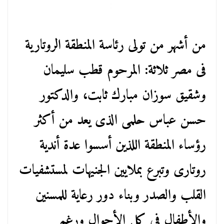
من أشهر من تولى رئاسة المنطقة الروتارية
فى مصر ثلاثة: المرحوم قطب سليمان
وشقيق سوزان مبارك ثابت، والدكتور
حسن عباس حلمى الذى يعد من أكثر
رؤساء المنطقة اللذين أسسوا عدة أندية
روتارى وتبرع بملايين الجنيهات لمستشفيات
القلب والصدر وبناء دور رعاية للمسنين
والأطفال فى كل الأحوال ورغم