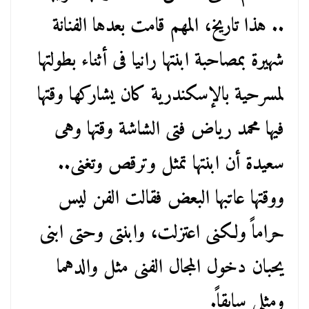
.. هذا تاريخ، المهم قامت بعدها الفنانة
شهيرة بمصاحبة ابنتها رانيا فى أثناء بطولتها
لمسرحية بالإسكندرية كان يشاركها وقتها
فيها محمد رياض فتى الشاشة وقتها وهى
سعيدة أن ابنتها تمثل وترقص وتغنى..
ووقتها عاتبها البعض فقالت الفن ليس
حراماً ولكنى اعتزلت، وابنتى وحتى ابنى
يحبان دخول المجال الفنى مثل والدهما
ومثلى سابقاً.