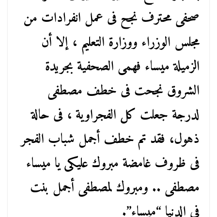
صحفى محترف نجح فى عمل انفرادات من
مجلس الوزراء ووزارة التعليم ، إلا أن
الزميلة ميساء فهمى الصحفية بجريدة
الشروق نجحت فى خطف مصطفى
لدرجة جعلت كل الفجراوية ، فى حالة
ذهول، فقد تم خطف أجمل شباب الفجر
فى ظروف غامضة مبروك عليكى يا ميساء
مصطفى .. ومبروك لمصطفى أجمل بنت
فى الدنيا “ميساء”.