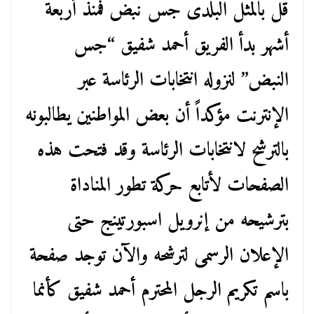
قل بالمثل البلدى جس نبض فمنذ أربعة
أشهر بدأ الفريق أحمد شفيق “جس
النبض” لنزوله انتخابات الرئاسة عبر
الإنترنت مؤكداً أن بعض المواطنين يطالبونه
بالترشح لانتخابات الرئاسة وقد فتحت هذه
الصفحات لأتابع حركة تطور المناداة
بترشيحه من إنرويل اسبورتينج حتى
الإعلان الرسمى لترشحه والآن توجد صفحة
باسم تكريم الرجل المحترم أحمد شفيق كأنما