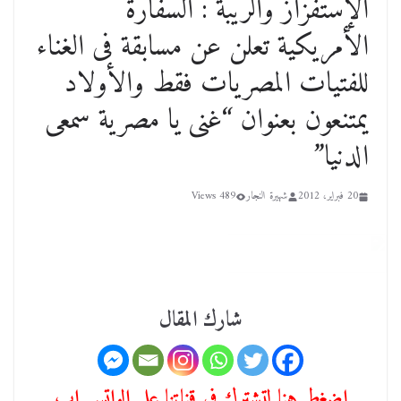
الإستفزاز والريبة : السفارة
الأمريكية تعلن عن مسابقة فى الغناء
للفتيات المصريات فقط والأولاد
يمتنعون بعنوان “غنى يا مصرية سمعى
الدنيا”
20 فبراير، 2012
شهيرة النجار
489 Views
شارك المقال
اضغط هنا لتشترك في قناتنا علي الواتس اب