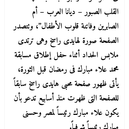
القلب الصبور – ديانا العرب – أم
الصابرين وفاتنة قلوب الأطفال”، وتتصدر
الصفحة صورة لهايدى راسخ وهى ترتدى
ملابس الحداد أثناء حفل إطلاق مسابقة
محمد علاء مبارك فى رمضان قبل الثورة،
يأتى ظهور صفحة محبى هايدى راسخ سابقاً
للصفحة التى ظهرت منذ أسابيع تدعو بأن
يكون علاء مبارك رئيساً لمصر وحسنى
مبارك رئيساً شرفياً.