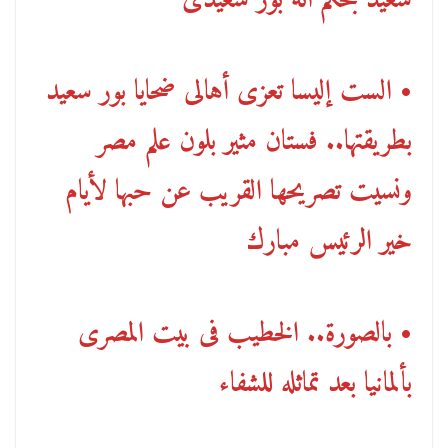
سعيد بحكم أنه بور سعيدى
• الست إليسا تعزى أهالى ضحايا بور سعيد
بطريقتها.. فستان مثير بلون علم مصر
ونسيت تصريحها القريب عن حبها لأيام
خير الرئيس مبارك
• بالصورة.. الخطيب فى بيت المصرى
بألمانيا بعد تماثله للشفاء