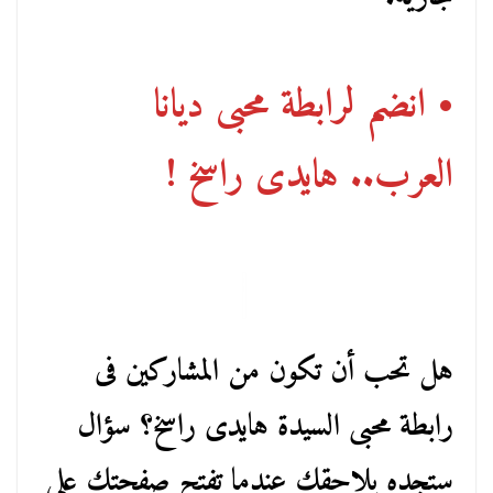
• انضم لرابطة محبى ديانا
العرب.. هايدى راسخ !
هل تحب أن تكون من المشاركين فى
رابطة محبى السيدة هايدى راسخ؟ سؤال
ستجده يلاحقك عندما تفتح صفحتك على