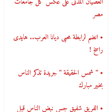
العصيان المدنى على عكس كل جامعات
مصر
• انضم لرابطة محبى ديانا العرب.. هايدى
راسخ !
• ” شمس الحقيقة ” جريدة تذكر الناس
بخير مبارك
• الفريق شفيق جس نبض الناس قبل