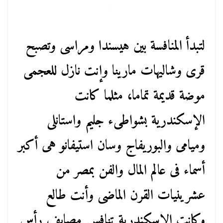
لتبدأ المنافسة بين هيسندا ومراسى وتصبح
قرى وشاليهات مارينا وإنت نازل للعجمى
موضة قديمة تماما، مثلما كانت
الإسكندرية بشواطىء جليم واستانلى
وميامى والبوريفاج وسان استيفانو هى أكبر
أسماء فى عالم المال والفن بمصر من
عشرينيات القرن الماضى وأنت طالع
وكانت الإسكندرية تنافس مصايف رأس