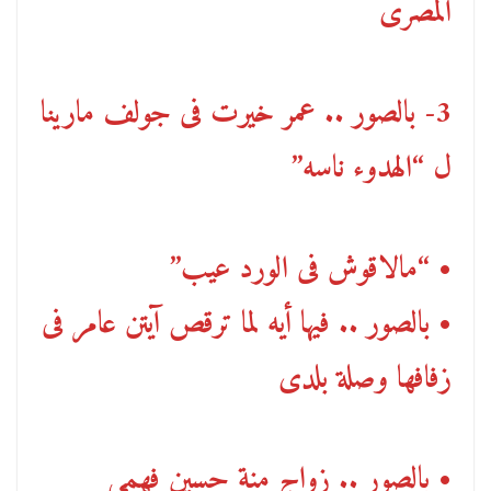
المصرى
3- بالصور .. عمر خيرت فى جولف مارينا
ل “الهدوء ناسه”
• “مالاقوش فى الورد عيب”
• بالصور .. فيها أيه لما ترقص آيتن عامر فى
زفافها وصلة بلدى
• بالصور .. زواج منة حسين فهمى