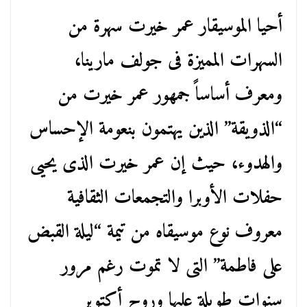
أحيا الموسيقار عمر خيرت سهرة من
السهرات المميزة فى جولف مارينا،
ومعرف أساساً جمهور عمر خيرت من
“الذويقة” الذين يهتمون بنعومة الإحساس
والهدوء، حيث إن عمر خيرت الذى يحيى
حفلات الأوبرا والتجمعات الثقافية
معروف نوع موسيقاه من تيمة “ليلة القبض
على فاطمة” التى لا تموت رغم مرور
سنوات طويلة عليها وروح أكتوبر