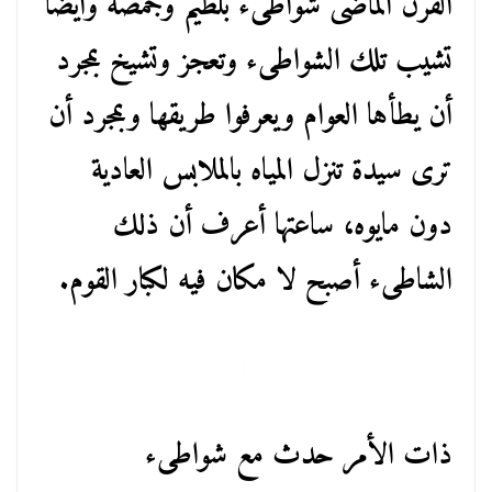
القرن الماضى شواطىء بلطيم وجمصه وأيضاً
تشيب تلك الشواطىء وتعجز وتشيخ بمجرد
أن يطأها العوام ويعرفوا طريقها وبمجرد أن
ترى سيدة تنزل المياه بالملابس العادية
دون مايوه، ساعتها أعرف أن ذلك
الشاطىء أصبح لا مكان فيه لكبار القوم.
ذات الأمر حدث مع شواطىء