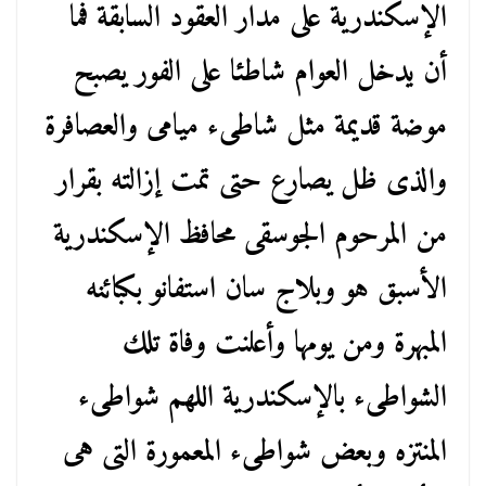
الإسكندرية على مدار العقود السابقة فما
أن يدخل العوام شاطئا على الفور يصبح
موضة قديمة مثل شاطىء ميامى والعصافرة
والذى ظل يصارع حتى تمت إزالته بقرار
من المرحوم الجوسقى محافظ الإسكندرية
الأسبق هو وبلاج سان استفانو بكبائنه
المبهرة ومن يومها وأعلنت وفاة تلك
الشواطىء بالإسكندرية اللهم شواطىء
المنتزه وبعض شواطىء المعمورة التى هى