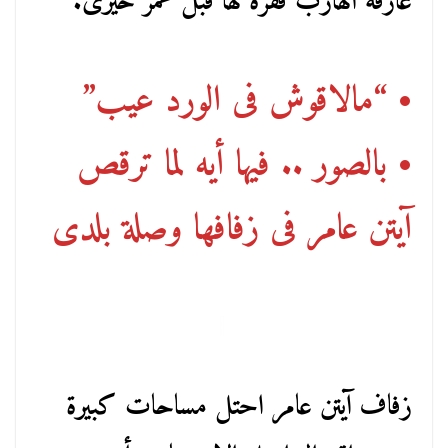
عازفة الهارب فقرة لها قبل عمر خيرى.
• “مالاقوش فى الورد عيب”
• بالصور .. فيها أيه لما ترقص
آيتن عامر فى زفافها وصلة بلدى
زفاف آيتن عامر احتل مساحات كبيرة