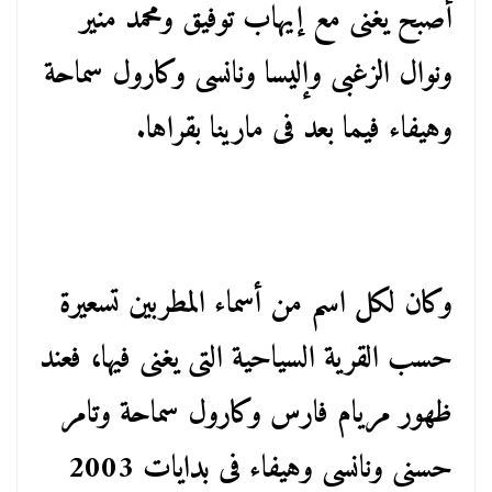
أصبح يغنى مع إيهاب توفيق ومحمد منير
ونوال الزغبى وإليسا ونانسى وكارول سماحة
وهيفاء فيما بعد فى مارينا بقراها.
وكان لكل اسم من أسماء المطربين تسعيرة
حسب القرية السياحية التى يغنى فيها، فعند
ظهور مريام فارس وكارول سماحة وتامر
حسنى ونانسى وهيفاء فى بدايات 2003