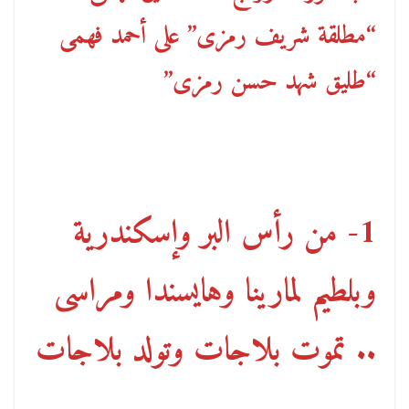
“مطلقة شريف رمزى” على أحمد فهمى
“طليق شهد حسن رمزى”
1- من رأس البر وإسكندرية
وبلطيم لمارينا وهايسندا ومراسى
.. تموت بلاجات وتولد بلاجات