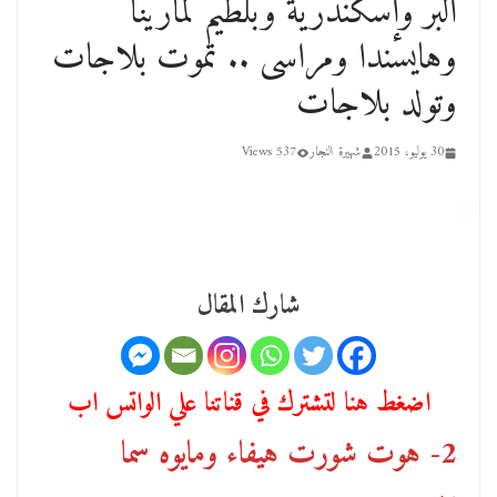
البر وإسكندرية وبلطيم لمارينا
وهايسندا ومراسى .. تموت بلاجات
وتولد بلاجات
30 يوليو، 2015
شهيرة النجار
537 Views
شارك المقال
اضغط هنا لتشترك في قناتنا علي الواتس اب
2- هوت شورت هيفاء ومايوه سما