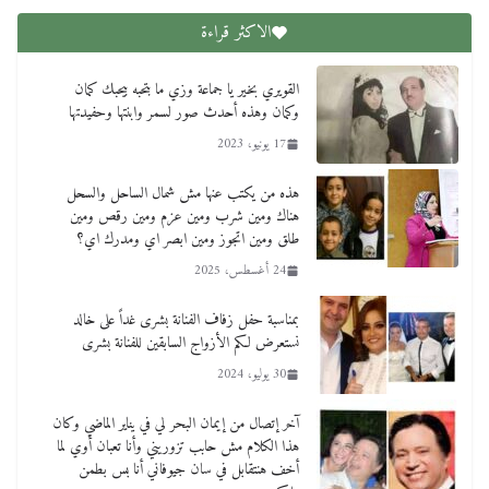
الاكثر قراءة
القويري بخير يا جماعة وزي ما بتحبه بيحبك كمان
وكمان وهذه أحدث صور لسمر وابنتها وحفيدتها
17 يونيو، 2023
هذه من يكتب عنها مش شمال الساحل والسحل
هناك ومين شرب ومين عزم ومين رقص ومين
طلق ومين اتجوز ومين ابصر اي ومدرك اي؟
24 أغسطس، 2025
بمناسبة حفل زفاف الفنانة بشرى غداً على خالد
نستعرض لكم الأزواج السابقين للفنانة بشرى
30 يوليو، 2024
آخر إتصال من إيمان البحر لي في يناير الماضي وكان
هذا الكلام مش حابب تزوريني وأنا تعبان أوي لما
أخف هنتقابل في سان جيوفاني أنا بس بطمن