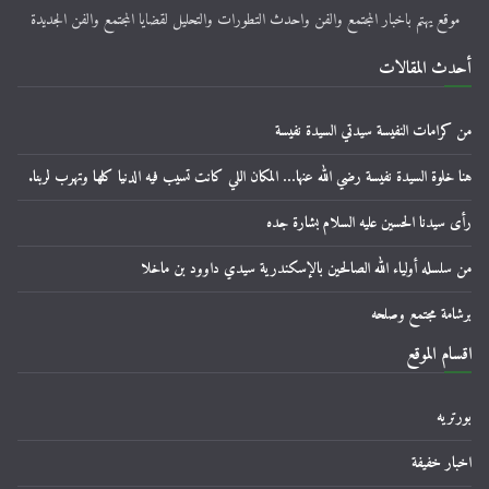
موقع يهتم باخبار المجتمع والفن واحدث التطورات والتحليل لقضايا المجتمع والفن الجديدة
أحدث المقالات
من كرامات النفيسة سيدتي السيدة نفيسة
هنا خلوة السيدة نفيسة رضي الله عنها… المكان اللي كانت تسيب فيه الدنيا كلها وتهرب لربنا.
رأى سيدنا الحسين عليه السلام بشارة جده
من سلسله أولياء الله الصالحين بالإسكندرية سيدي داوود بن ماخلا
برشامة مجتمع وصلحه
اقسام الموقع
بورتريه
اخبار خفيفة