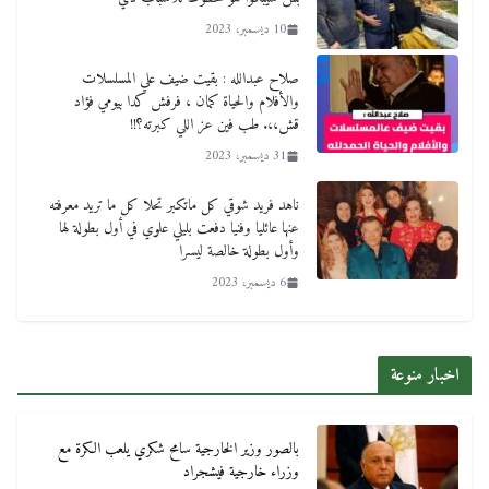
10 ديسمبر، 2023
صلاح عبدالله : بقيت ضيف علي المسلسلات
والأفلام والحياة كمان ، فرفش كدا بيومي فؤاد
قش،،. طب فين عز اللي كبرته؟!!
31 ديسمبر، 2023
ناهد فريد شوقي كل ماتكبر تحلا كل ما تريد معرفته
عنها عائليا وفنيا دفعت بليلي علوي في أول بطولة لها
وأول بطولة خالصة ليسرا
6 ديسمبر، 2023
اخبار منوعة
بالصور وزير الخارجية سامح شكري يلعب الكرة مع
وزراء خارجية فيشجراد