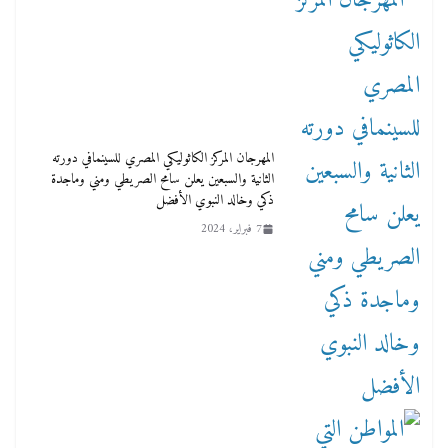
المهرجان المركز الكاثوليكي المصري للسينمافي دورته
الثانية والسبعين يعلن سامح الصريطي ومني وماجدة
ذكي وخالد النبوي الأفضل
7 فبراير، 2024