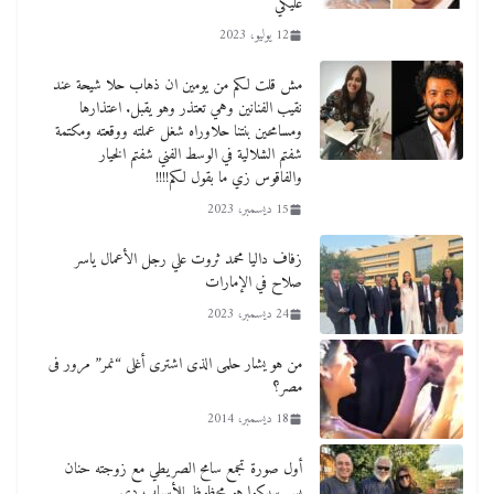
عليكي
12 يوليو، 2023
مش قلت لكم من يومين ان ذهاب حلا شيحة عند
نقيب الفنانين وهي تعتذر وهو يقبل. اعتذارها
ومسامحين بنتنا حلاوراه شغل عملته ووقعته ومكتمة
شفتم الشلالية في الوسط الفني شفتم الخيار
والفاقوس زي ما بقول لكم!!!!
15 ديسمبر، 2023
زفاف داليا محمد ثروت علي رجل الأعمال ياسر
صلاح في الإمارات
24 ديسمبر، 2023
من هو يشار حلمى الذى اشترى أغلى “نمر” مرور فى
مصر؟
18 ديسمبر، 2014
أول صورة تجمع سامح الصريطي مع زوجته حنان
بس سيبكوا هو محظوظ للأسباب دي