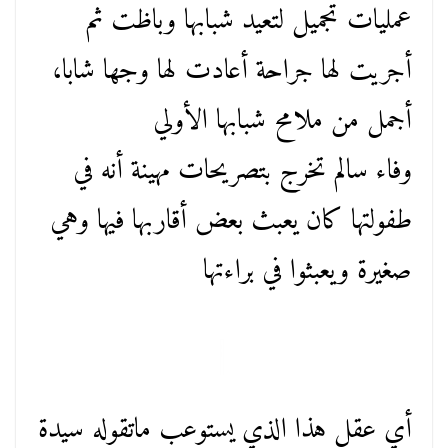
عمليات تجميل لتعيد شبابها وباظت ثم
أجريت لها جراحة أعادت لها وجها شابا،
أجمل من ملامح شبابها الأولي
وفاء سالم تخرج بتصريحات مهينة أنه في
طفولتها كان يعبث بعض أقاربها فيها وهي
صغيرة ويعبثوا في براءتها
أي عقل هذا الذي يستوعب ماتقوله سيدة