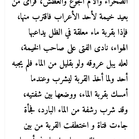
الصحراء وآلام الجوع والعطش، فرأى من
بعيد خيمة لأحد الأعراب فاقترب منها،
فإذا بقربة ماء معلقة في الظل يداعبها
الهواء، نادى الفتى على صاحب الخيمة،
لعله يبل عروقه ولو بقليل من الماء فلم يجبه
أحد ولما أخذ القربة ليشرب وعندما
أمسك بقربة الماء، ووضعها بين شفتيه،
وقد شرب رشفة من الماء البارد، فجأة
جاءت فتاة و اختطفت القربة من بين