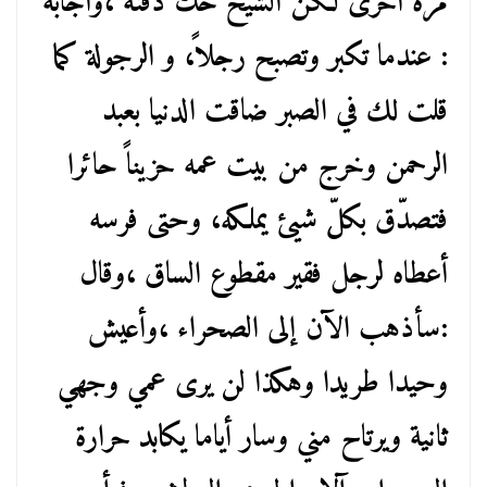
مرة أخرى لكن الشيخ حكّ ذقنه ،وأجابه
: عندما تكبر وتصبح رجلاً، و الرجولة كما
قلت لك في الصبر ضاقت الدنيا بعبد
الرحمن وخرج من بيت عمه حزيناً حائرا
فتصدّق بكلّ شيئ يملكه، وحتى فرسه
أعطاه لرجل فقير مقطوع الساق ،وقال
:سأذهب الآن إلى الصحراء ،وأعيش
وحيدا طريدا وهكذا لن يرى عمي وجهي
ثانية ويرتاح مني وسار أياما يكابد حرارة