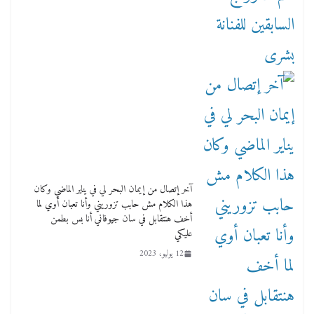
آخر إتصال من إيمان البحر لي في يناير الماضي وكان
هذا الكلام مش حابب تزوريني وأنا تعبان أوي لما
أخف هنتقابل في سان جيوفاني أنا بس بطمن
عليكي
12 يوليو، 2023