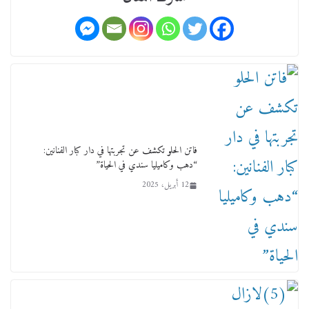
لجنة النقل والمواصلات بمجلس النواب ترسم خارطة
طريق لتطوير المنظومة .. ومصيلحي يطالب بـ«لجان
نوعية متخصصة» وربط التمويل بالإنجاز.
فاتن الحلو تكشف عن تجربتها في دار كبار الفنانين:
4 فبراير، 2026
“دهب وكاميليا سندي في الحياة”
12 أبريل، 2025