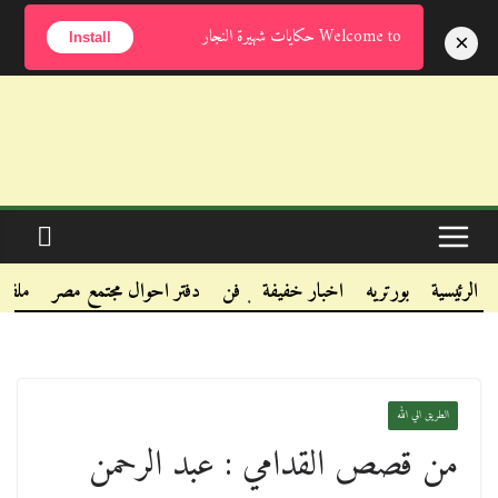
الخميس, أغسطس 6, 2026
Welcome to حكايات شهيرة النجار
×
Install
.
.
الرئيسية
بورتريه
اخبار خفيفة
فن
دفتر احوال مجتمع مصر
ملفا
.
الطريق الي الله
من قصص القدامي : عبد الرحمن