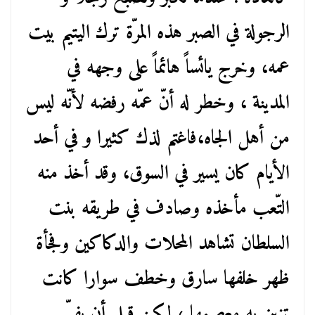
الرجولة في الصبر هذه المرّة ترك اليتيم بيت
عمه، وخرج يائساً هائماً على وجهه في
المدينة ، وخطر له أنّ عمّه رفضه لأنّه ليس
من أهل الجاه،فاغتم لذك كثيرا و في أحد
الأيام كان يسير في السوق، وقد أخذ منه
التّعب مأخذه وصادف في طريقه بنت
السلطان تشاهد المحلات والدكاكين وفجأة
ظهر خلفها سارق وخطف سوارا كانت
تزين به معصمها ، لكن قبل أن يفرّ