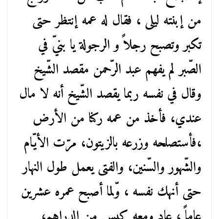
من إبنته ليلى ، فقال له عمه إنتظر حتى
تكبر وتصبح رجلاً و الرجولة يا بنيّ في
الصّبر لم يفهم عبد الرّحمن مقصد الشّيخ
وقال في نفسه ربما يقصد الشّيخ أنه لا مال
عندي، فأخذ من عمه ركنا من الأرض
،فأستصلحه وزرعه بالزيتون، مرّت الأيّام
والشّهور والسّنين، والفتى يعمل طول النهار
حتى أنهك نفسه ، وّلما أصبح عمره عشرين
عاماً ، عاد ومعه كيس من الدراهم،