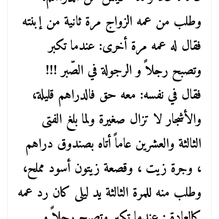
وطلب من عمه الزواج مرة ثانية من إبنته
فقال له عمه مرة أخرى: عندما تكبر
وتصبح رجلاً و الرجولة في الصّبر !!!
فقال في نفسه: معه حق فالدراهم قليلة،
والأشجار لا تزال صغيرة ولما بلغ الفتى
الثالثة والعشرين عاماً أتاه بصندوق دراهم
، وجرة زيت ، وقصعة زيتون أسود مملح،
وطلب منه للمرة الثالثة يد ليلى كان رد عمه
كالعادة : عندما تكبر وتصبح رجلاً و