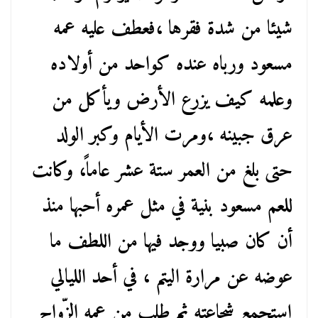
شيئا من شدة فقرها ،فعطف عليه عمه
مسعود ورباه عنده كواحد من أولاده
وعلمه كيف يزرع الأرض ويأكل من
عرق جبينه ،ومرت الأيام وكبر الولد
حتى بلغ من العمر ستة عشر عاماً، وكانت
للعم مسعود بنية في مثل عمره أحبها منذ
أن كان صبيا ووجد فيها من اللطف ما
عوضه عن مرارة اليتم ، في أحد الليالي
إستجمع شجاعته ثم طلب من عمه الزّواج