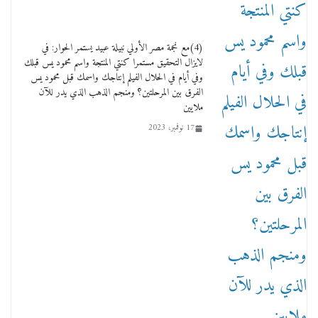
(4)مع نجمة مصر الأولي نبيلة عبيد يستمر الحوار: في
لايزال التحقيق مستمرا كنتي المنتجة واسم محمود يس قبلك
من مذكراتي علي هامش الأفراح حته كدا كهارب
وفي أيام في الحلال الفيلم إنتاجك واسمك قبل محمود يس
تودي تحت الشمس يا ورا الشمس ووصفة كيف
الفرق بين المرحلتين؟ ومنجم الذهب الذي يدر للآن
تكون سمسار فنانين لناس مش مفهومين
ملايين
12 يناير، 2026
17 نوفمبر، 2023
عاجل قيد حركته وهتك عرضه بالقوة”.. جنايات