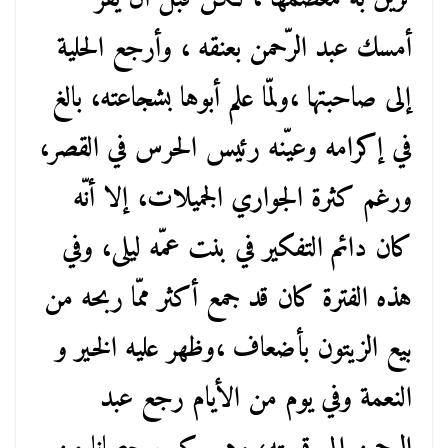
أمسك عبد الرّحمن بعنقه ، وأرجع الحلية
إلى صاحبتها ،ولمّا علم أبوها بشجاعته، بالغ
في إكرامه وعيّنه رئيس الحرس في القصر،
ورغم كثرة الجواري الجميلات، إلا أنّه
كان دائم التفكير في بنت عمّه ليلى، وفي
هذه الفترة كان قد جمع أكثر ممّا ربحه من
بيع الزيتون بأضعاف ،وظهر عليه الخير و
النعمة وفي يوم من الأيام رجع عبد