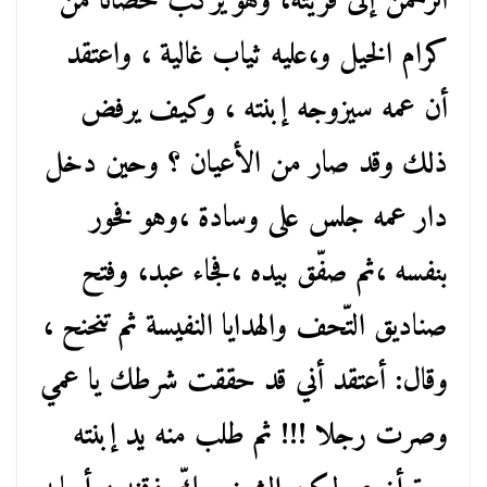
الرحمن إلى قريته، وهو يركب حصانا من
كرام الخيل و،عليه ثياب غالية ، واعتقد
أن عمه سيزوجه إبنته ، وكيف يرفض
ذلك وقد صار من الأعيان ؟ وحين دخل
دار عمه جلس على وسادة ،وهو فخور
بنفسه ،ثم صفّق بيده ،فجاء عبد، وفتح
صناديق التّحف والهدايا النفيسة ثم تنحنح ،
وقال: أعتقد أني قد حققت شرطك يا عمي
وصرت رجلا !!! ثم طلب منه يد إبنته