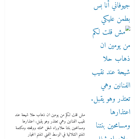
مش قلت لكم من يومين ان ذهاب حلا شيحة عند
نقيب الفنانين وهي تعتذر وهو يقبل. اعتذارها
ومسامحين بنتنا حلاوراه شغل عملته ووقعته ومكتمة
شفتم الشلالية في الوسط الفني شفتم الخيار