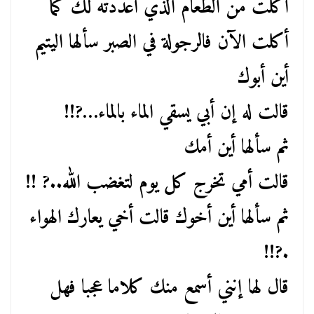
أكلت من الطعام الذي أعددته لك كما
أكلت الآن فالرجولة في الصبر سألها اليتيم
أين أبوك
قالت له إن أبي يسقي الماء بالماء…?!!
ثم سألها أين أمك
قالت أمي تخرج كل يوم لتغضب الله..? !!
ثم سألها أين أخوك قالت أخي يعارك الهواء
.?!!
قال لها إنني أسمع منك كلاما عجبا فهل