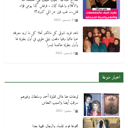
والأفلام والحياة كمان ، فرفش كدا بيومي فؤاد
قش،،. طب فين عز اللي كبرته؟!!
31 ديسمبر، 2023
ناهد فريد شوقي كل ماتكبر تحلا كل ما تريد معرفته
عنها عائليا وفنيا دفعت بليلي علوي في أول بطولة لها
وأول بطولة خالصة ليسرا
6 ديسمبر، 2023
اخبار منوعة
لوحات هنا عاش لفايزة أحمد وسلطان وغيرهم
سرقت أيضا والسبب النحاس
7 سبتمبر، 2023
مجموعة فوج للنساء والرجال عجيبة جدا