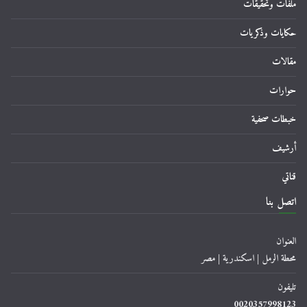
ملفات وتحقيقات
حكايات وذكريات
مقالات
حوارات
خبطات صحفية
أرشيف
قناتي
اتصل بنا
العنوان
محطة الرمل | اسكندرية | مصر
تليفون
0020357998123