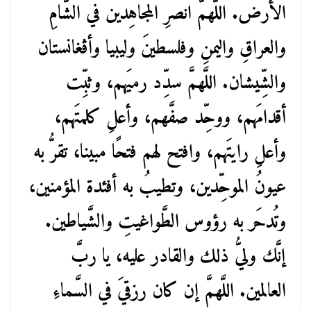
الأرض. اللَّهمَّ انصرِ المجاهِدين في الشَّامِ
والعراقِ واليمنِ وفلسطينَ وليبيا وأڤغانستان
والشِّيشان. اللَّهمَّ سدِّد رميَهم، وثبِّت
أقدامَهم، ووحِّد صفَّهم، وأعلِ كلمتَهم،
وأعلِ رايتَهم، وافتح لهم فتحًا مبينا، تقرُّ به
عيونُ الموحِّدين، وتطيبُ به أفئدة المؤمنين،
وتُدحَر به رؤوس الطَّواغيتِ والشَّياطين.
إنَّك وليُّ ذلك والقادر عليه، يا ربَّ
العالمين. اللَّهمَّ إن كان رزقيَ في السَّماءِ