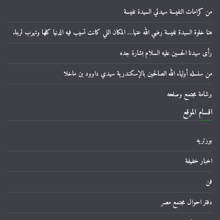
من كرامات النفيسة سيدتي السيدة نفيسة
هنا خلوة السيدة نفيسة رضي الله عنها… المكان اللي كانت تسيب فيه الدنيا كلها وتهرب لربنا.
رأى سيدنا الحسين عليه السلام بشارة جده
من سلسله أولياء الله الصالحين بالإسكندرية سيدي داوود بن ماخلا
برشامة مجتمع وصلحه
اقسام الموقع
بورتريه
اخبار خفيفة
فن
دفتر احوال مجتمع مصر