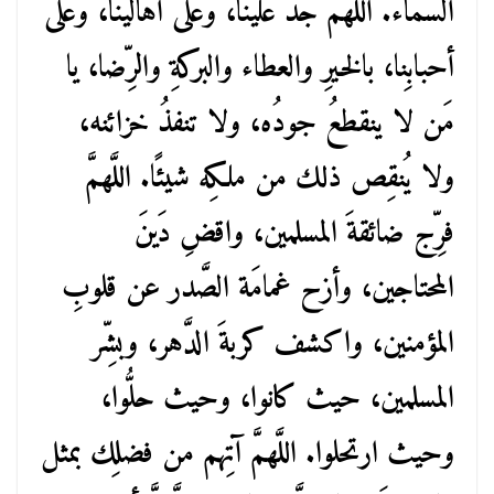
السَّماء. اللَّهمَّ جُد علينا، وعلى أهالينا، وعلى
أحبابِنا، بالخيرِ والعطاء والبركةِ والرِّضا، يا
مَن لا ينقطعُ جودُه، ولا تنفذُ خزائنه،
ولا يُنقِص ذلك من ملكِه شيئًا. اللَّهمَّ
فرِّج ضائقةَ المسلمين، واقضِ دَينَ
المحتاجين، وأزح غمامَة الصَّدر عن قلوبِ
المؤمنين، واكشف كربةَ الدَّهر، وبشِّر
المسلمين، حيث كانوا، وحيث حلُّوا،
وحيث ارتحلوا. اللَّهمَّ آتِهم من فضلِك بمثل