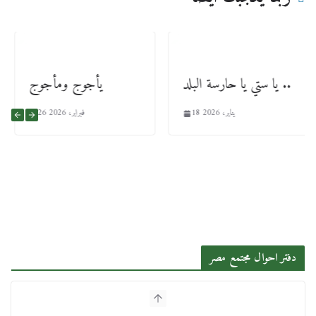
يا ستي يا حارسة البلد ..
يأجوج ومأجوج
18 يناير، 2026
26 فبراير، 2026
دفتر احوال مجتمع مصر