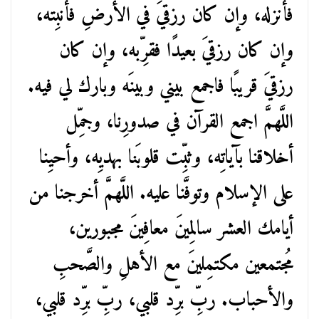
فأنزله، وإن كان رزقيَ في الأرضِ فأنبِته،
وإن كان رزقيَ بعيدًا فقرِّبه، وإن كان
رزقيَ قريبًا فاجمع بيني وبينَه وبارك لي فيه.
اللَّهمَّ اجمع القرآن في صدورِنا، وجمِّل
أخلاقنا بآياتِه، وثبِّت قلوبَنا بهديِه، وأحيِنا
على الإسلام وتوفَّنا عليه. اللَّهمَّ أخرجنا من
أيامك العشر سالِمينَ معافِينَ مجبورين،
مُجتمعين مكتمِلينَ مع الأهلِ والصَّحبِ
والأحباب. ربِّ برِّد قلبي، ربِّ برِّد قلبي،