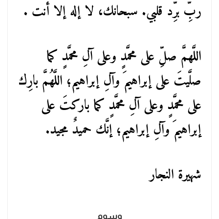
ربِّ برِّد قلبي. سبحانك، لا إله إلا أنت .
اللَّهمَّ صلِّ على محمَّدٍ وعلى آلِ محمَّدٍ كما
صلَّيتَ على إبراهيمَ وآلِ إبراهيم؛ اللَّهُمَّ بارِك
على محمَّدٍ وعلى آلِ محمَّدٍ كما باركتَ على
إبراهيمَ وآلِ إبراهيم؛ إنَّك حميدٌ مجيد.
شهيرة النجار
وسوم