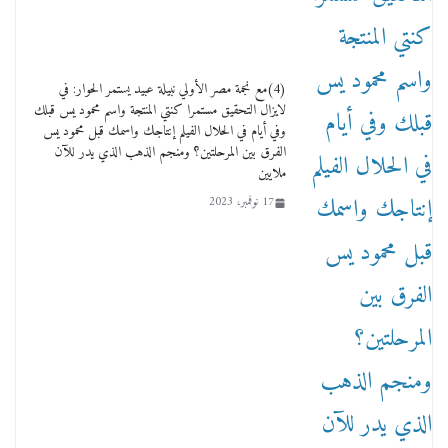
(4)مع نجمة مصر الأولي نبيلة عبيد يستمر الحوار: في
لايزال التحقيق مستمرا كنتي المنتجة واسم محمود يس قبلك
وفي أيام في الحلال الفيلم إنتاجك واسمك قبل محمود يس
الفرق بين المرحلتين؟ ومنجم الذهب الذي يدر للآن
ملايين
17 نوفمبر، 2023