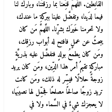
القانِطين. اللَّهمَّ قنِّعنا بما رزقتَنا، وبارك لنا
فيما لدَينا، وتفضَّل علينا ببركةِ ما عندك،
ولا تحرمنا خَيرَك بشرِّنا. اللَّهمَّ مَن كان
يبحثُ عن عملٍ فافتح له أبواب رزقِك،
ومَن كان يطمعُ بولدٍ فتفضَّل عليه بذريَّةٍ
مباركةٍ تقيمُ أمر هذا الدِّين، ومَن كان يريد
زوجةً حلالًا فيسِّر له ذلك، ومَن كانت
تريد زوجًا صالحًا مصلحًا فجمِّل لها نصيبَها،
لا يعجزك شيءٌ في السَّماء ولا في