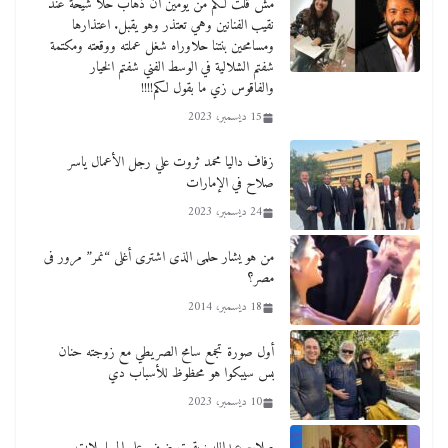
مش قلت لكم من يومين ان ذهاب حلا شيحة عند
نقيب الفنانين وهي تعتذر وهو يقبل. اعتذارها
ومسامحين بنتنا حلاوراه شغل عملته ووقعته ومكتمة
شفتم الشلالية في الوسط الفني شفتم الخيار
والفاقوس زي ما بقول لكم!!!!
15 ديسمبر، 2023
زفاف داليا محمد ثروت علي رجل الأعمال ياسر
صلاح في الإمارات
24 ديسمبر، 2023
من هو يشار حلمى الذى اشترى أغلى “نمر” مرور فى
مصر؟
18 ديسمبر، 2014
أول صورة تجمع سامح الصريطي مع زوجته حنان
بس سيبكوا هو محظوظ للأسباب دي
10 ديسمبر، 2023
صلاح عبدالله : بقيت ضيف علي المسلسلات