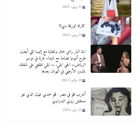
15 يوليو، 2023
كارثة الورقة دي!!!
24 يونيو، 2024
ابننا البار رامي جمال ونحتاية مع إليسا التي أجلت
طرح ألبومها تضامنا مع شهداء غزة في موسم
الرياض،، الحي ابقي. ،، ابقي اطلعي علي شفتك
بالدور الأرضي في اليونان بعدها
20 نوفمبر، 2023
أغرب قلم في مصر : قلم حمدي غيث الذي غير
مستقبل زيزي البدراوي
25 مايو، 2024