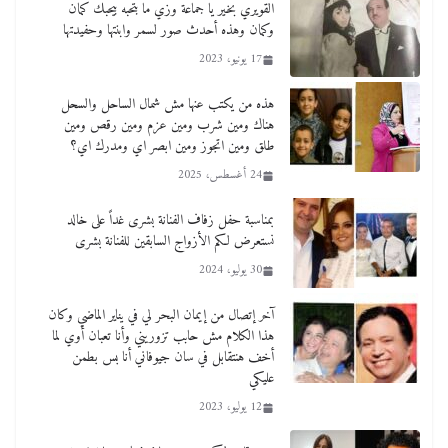
القويري بخير يا جماعة وزي ما بتحبه بيحبك كمان
وكمان وهذه أحدث صور لسمر وابنتها وحفيدتها
17 يونيو، 2023
هذه من يكتب عنها مش شمال الساحل والسحل
هناك ومين شرب ومين عزم ومين رقص ومين
طلق ومين اتجوز ومين ابصر اي ومدرك اي؟
24 أغسطس، 2025
بمناسبة حفل زفاف الفنانة بشرى غداً على خالد
نستعرض لكم الأزواج السابقين للفنانة بشرى
30 يوليو، 2024
آخر إتصال من إيمان البحر لي في يناير الماضي وكان
هذا الكلام مش حابب تزوريني وأنا تعبان أوي لما
أخف هنتقابل في سان جيوفاني أنا بس بطمن
عليكي
12 يوليو، 2023