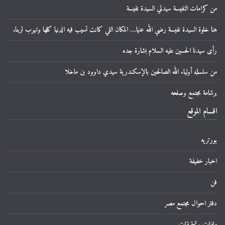
من كرامات النفيسة سيدتي السيدة نفيسة
هنا خلوة السيدة نفيسة رضي الله عنها… المكان اللي كانت تسيب فيه الدنيا كلها وتهرب لربنا.
رأى سيدنا الحسين عليه السلام بشارة جده
من سلسله أولياء الله الصالحين بالإسكندرية سيدي داوود بن ماخلا
برشامة مجتمع وصلحه
اقسام الموقع
بورتريه
اخبار خفيفة
فن
دفتر احوال مجتمع مصر
ملفات وتحقيقات