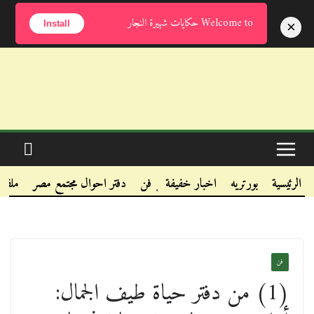
الخميس, أغسطس 6, 2026
Welcome to حكايات شهيرة النجار
×
Install
.
.
الرئيسية
بورتريه
اخبار خفيفة
فن
دفتر احوال مجتمع مصر
ملفا
.
فن
(1) من دفتر حياة طيف الجمال: