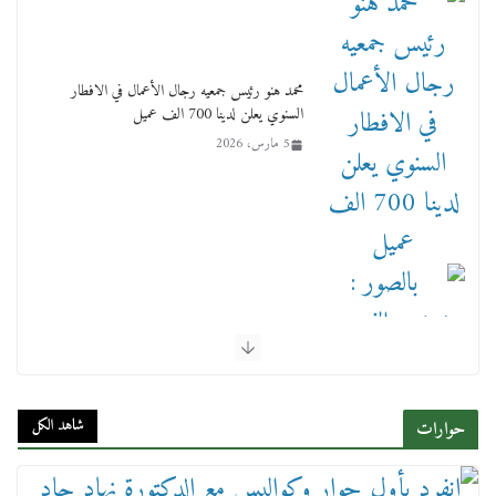
محمد هنو رئيس جمعيه رجال الأعمال في الافطار
السنوي يعلن لدينا 700 الف عميل
5 مارس، 2026
بالصور : بحضور الفريق كامل الوزير وزير النقل
وقيادات النقل البحري.. غرفة الملاحة تنظم حفل
إفطارها السنوي
شاهد الكل
حوارات
4 مارس، 2026