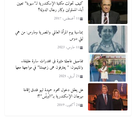
كيف تحولت مكتبة الإسكندرية لـ”سبوبة” تعيين
أبناء المسئولين وكبار رجال الدولة؟
11 أغسطس، 2017
بمناسبة يوم المرأة العالمي والمصرية ومارس: من هي
ليلي دوس
11 مارس، 2023
تفاصيل عاجلة مثيرة فى مخدرات سارة خليفة..
والمتهمون: ” يعترفون هى زعيمتنا” في مواجهة معها
21 أبريل، 2025
هل يعقل دخول محمود حميدة لبهو فندق إقامة
مهرجان الإسكندرية بـ”البُرنْس”؟!
24 أكتوبر، 2019