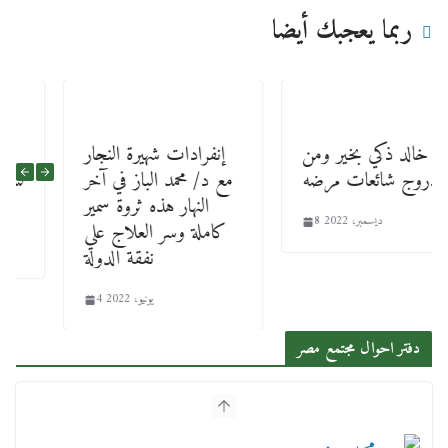
ربما يعجبك أيضا
خالد ذكي بخير ومن
إنفرادات شهيرة النجار
روج شائعات مرضه…
مع د/ محمد الباز في آخر
النهار هذه ثروة سمير
8 ديسمبر، 2022
كاملة وسر العلاج علي
نفقة الدولة
4 يونيو، 2022
دفتر احوال مجتمع مصر