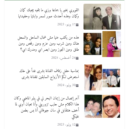
القويري بخير يا جماعة وزي ما بتحبه بيحبك كمان
وكمان وهذه أحدث صور لسمر وابنتها وحفيدتها
ماذا تعرف عن القويري غير انه بتاع الشمعدان
17 يونيو، 2023
والإعلانات ؟
18 يناير، 2026
هذه من يكتب عنها مش شمال الساحل والسحل
هناك ومين شرب ومين عزم ومين رقص ومين
طلق ومين اتجوز ومين ابصر اي ومدرك اي؟
24 أغسطس، 2025
بمناسبة حفل زفاف الفنانة بشرى غداً على خالد
نستعرض لكم الأزواج السابقين للفنانة بشرى
وفاة أسطورة الثمانيات وجيل العصر الذهبي طاهر
30 يوليو، 2024
القويري ملك الدعاية لأشهر بسكويت في مصر
17 يناير، 2026
آخر إتصال من إيمان البحر لي في يناير الماضي وكان
هذا الكلام مش حابب تزوريني وأنا تعبان أوي لما
أخف هنتقابل في سان جيوفاني أنا بس بطمن
عليكي
12 يوليو، 2023