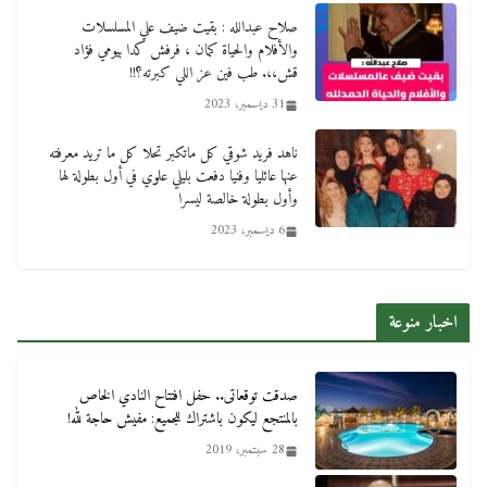
صلاح عبدالله : بقيت ضيف علي المسلسلات
عاجل قيد حركته وهتك عرضه بالقوة”.. جنايات
والأفلام والحياة كمان ، فرفش كدا بيومي فؤاد
دمنهور تصدر حيثيات حبس المتهم بالاعتداء على
قش،،. طب فين عز اللي كبرته؟!!
الطفل ياسين
31 ديسمبر، 2023
12 ديسمبر، 2025
ناهد فريد شوقي كل ماتكبر تحلا كل ما تريد معرفته
عنها عائليا وفنيا دفعت بليلي علوي في أول بطولة لها
وأول بطولة خالصة ليسرا
6 ديسمبر، 2023
اخبار منوعة
لنا ان نفخر جمعيا إنجلترا تحتفل بمرور 10 سنوات
لأول فرع لمدارس لها بمصر في فينا بحضور ولي
العهد
صدقت توقعاتى.. حفل افتتاح النادي الخاص
بالمنتجع ليكون باشتراك للجميع: مفيش حاجة لله!
2 أبريل، 2026
28 سبتمبر، 2019