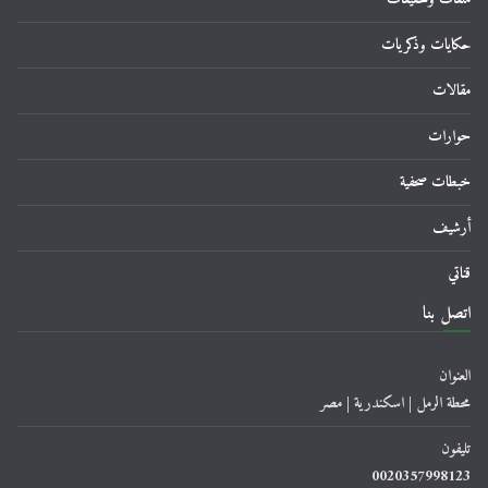
حكايات وذكريات
مقالات
حوارات
خبطات صحفية
أرشيف
قناتي
اتصل بنا
العنوان
محطة الرمل | اسكندرية | مصر
تليفون
0020357998123