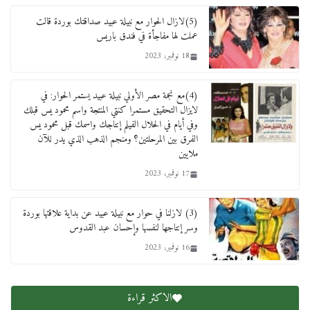
(5)لازال الحوار مع نبيلة عبيد صداقتك بوردة قالت
عملت لها مفاجأة في فندق باريس
18 نوفمبر، 2023
(4)مع نجمة مصر الأولي نبيلة عبيد يستمر الحوار: في
لايزال التحقيق مستمرا كنتي المنتجة واسم محمود يس قبلك
وفي أيام في الحلال الفيلم إنتاجك واسمك قبل محمود يس
الفرق بين المرحلتين؟ ومنجم الذهب الذي يدر للآن
لجنة النقل والمواصلات بمجلس النواب ترسم خارطة
ملايين
طريق لتطوير المنظومة .. ومصيلحي يطالب بـ«لجان
17 نوفمبر، 2023
نوعية متخصصة» وربط التمويل بالإنجاز.
4 فبراير، 2026
(3) لازلنا في حوار مع نبيلة عبيد عن بداية علاقتها بوردة
وسر إنتاجها لنفسها وإحسان عبد القدوس
16 نوفمبر، 2023
الاكثر قراءة