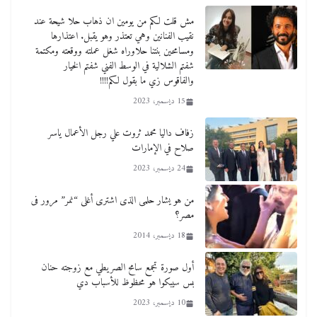
مش قلت لكم من يومين ان ذهاب حلا شيحة عند
نقيب الفنانين وهي تعتذر وهو يقبل. اعتذارها
ومسامحين بنتنا حلاوراه شغل عملته ووقعته ومكتمة
شفتم الشلالية في الوسط الفني شفتم الخيار
والفاقوس زي ما بقول لكم!!!!
15 ديسمبر، 2023
من مذكراتي علي هامش الأفراح حته كدا كهارب
تودي تحت الشمس يا ورا الشمس ووصفة كيف
زفاف داليا محمد ثروت علي رجل الأعمال ياسر
تكون سمسار فنانين لناس مش مفهومين
صلاح في الإمارات
12 يناير، 2026
24 ديسمبر، 2023
من هو يشار حلمى الذى اشترى أغلى “نمر” مرور فى
مصر؟
18 ديسمبر، 2014
أول صورة تجمع سامح الصريطي مع زوجته حنان
بس سيبكوا هو محظوظ للأسباب دي
10 ديسمبر، 2023