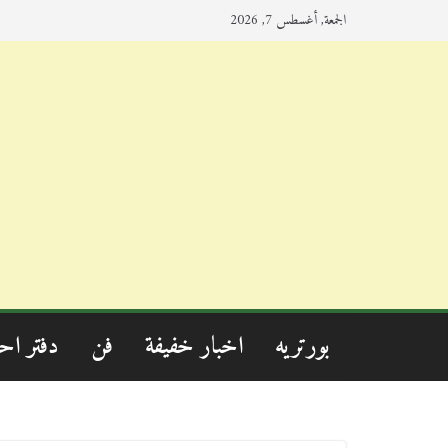
الجمعة, أغسطس 7, 2026
بورتريه
اخبار خفيفة
فن
دفتر اح