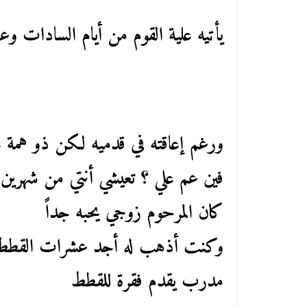
يأتيه علية القوم من أيام السادات وع
ورغم إعاقته في قدميه لكن ذو همة عا
فين عم علي ؟ تعيشي أنتي من شهرين
كان المرحوم زوجي يحبه جداً
وكنت أذهب له أجد عشرات القطط نا
مدرب يقدم فقرة للقطط