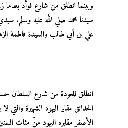
وبينما انطلق من شارع فوأد بعدما ز
سيدنا محمد صلي الله عليه وسلم. سيدي
علي بن أبي طالب والسيدة فاطمة الزه
انطلق للعودة من شارع السلطان ح
الحدائق مقابر اليهود الشهيرة والتي ل
الأصفر مقابره اليهود منّ مئات السنين