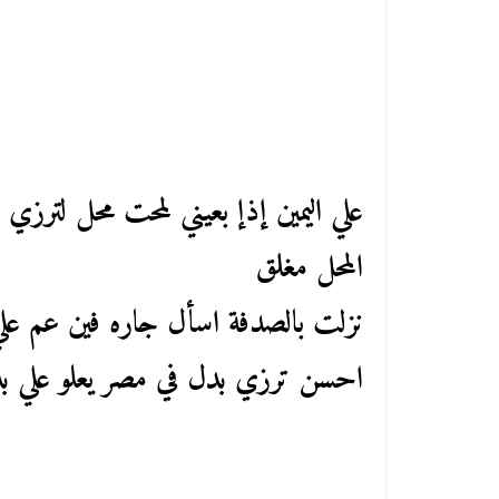
علي اليمين إذإ بعيني لمحت محل لترزي
المحل مغلق
نزلت بالصدفة اسأل جاره فين عم علي
احسن ترزي بدل في مصر يعلو علي بد