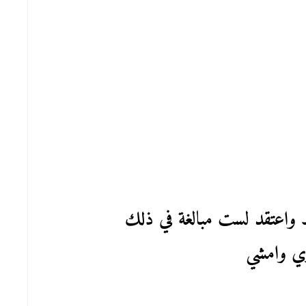
طط واعتقد لست مبالغة في ذلك
ري وامشي