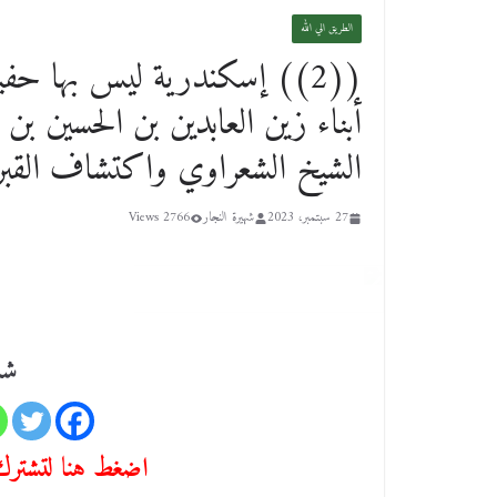
الطريق الي الله
((2)) إسكندرية ليس بها حف
أبناء زين العابدين بن الحسين بن
الشيخ الشعراوي واكتشاف القب
27 سبتمبر، 2023
شهيرة النجار
2766 Views
شا
اضغط هنا لتشترك 