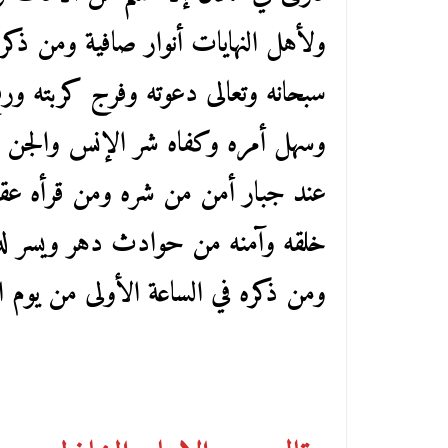
ولأهل النهايات أنوار صافية ومن ذ
سبحانه وتعالى دعوته وفرج كربته ور
وسهل أمره وكفاه شر الإنس والجن ول
عند جبار أمن من شره ومن قرأه عقي
خلقه وآمنه من حوادث دهر ويسر له أ
ومن ذكره في الساعة الأولى من يوم الج