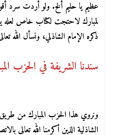
عظيم يا حليم ألخ. ولو أردت سرد أقو
لمبارك لاحتجت لكتاب خاص لعله يفي 
ذكره الإمام الشاذلي، ونسأل الله تعالى
سندنا الشريفة في الحزب المب
ونروي هذا الحزب المبارك من طريق 
الشاذلية الذين أكرمنا الله تعالى بال