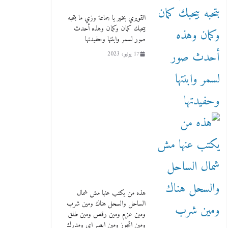
لمدارس لها بمصر في فينا بحضور
ولي العهد
القويري بخير يا جماعة وزي ما بتحبه
بيحبك كمان وكمان وهذه أحدث
2 أبريل، 2026
صور لسمر وابنتها وحفيدتها
17 يونيو، 2023
هذه من يكتب عنها مش شمال
الساحل والسحل هناك ومين شرب
ومين عزم ومين رقص ومين طلق
ومين اتجوز ومين ابصر اي ومدرك