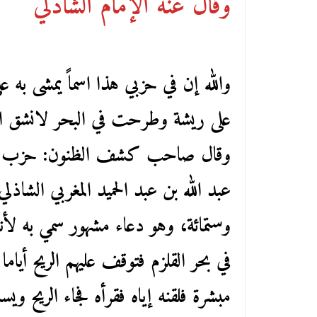
وقال عنه الإمام الشاذلي
والله إن في حزبي هذا اسماً يمشى به ع
على ريشة وطرحت في البحر لانشق ال
وقال صاحب كشف الظنون: حزب البحر
وستمائة، وهو دعاء مشهور سمي به لأن
في بحر القلزم فتوقف عليهم الريح أياما
مبشرة فلقنه إياه فقرأه فجاء الريح ويسمى