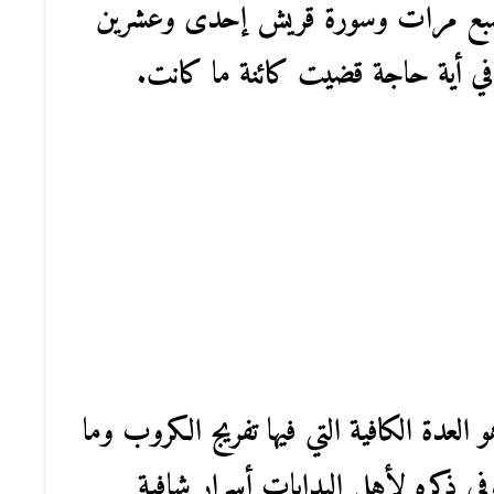
مد سبع مرات وسورة قريش إحدى وعشرين
ي أية حاجة قضيت كائنة ما كانت.
العدة الكافية التي فيها تفريج الكروب وما
ي ذكره لأهل البدايات أسرار شافية