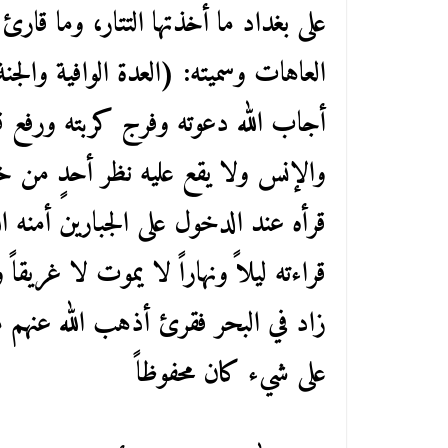
على بغداد ما أخذتها التتار، وما قا
العاهات وسميته: (العدة الوافية والج
أجاب الله دعوته وفرج كربته ورفع
والإنس ولا يقع عليه نظر أحدٍ من خل
قرأه عند الدخول على الجبارين أمنه 
قراءته ليلاً ونهاراً لا يموت لا غريقاً
زاد في البحر فقرئ أذهب الله عنهم ما
على شيء كان محفوظاً