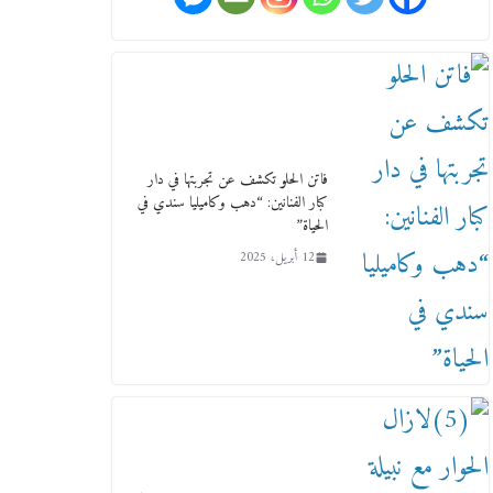
ورحل أبو القانون الدولي هكذا نعي
المستشار سامح عبد الحكم استاذه
مفيد شهاب
15 فبراير، 2026
فاتن الحلو تكشف عن تجربتها في دار
كبار الفنانين: “دهب وكاميليا سندي في
الحياة”
12 أبريل، 2025
لجنة النقل والمواصلات بمجلس
النواب ترسم خارطة طريق لتطوير
المنظومة .. ومصيلحي يطالب
بـ«لجان نوعية متخصصة» وربط
التمويل بالإنجاز.
4 فبراير، 2026