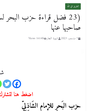
الطريق الي الله
(23 فضل قراءة حزب البحر لس
صاحبها عنها
7 ديسمبر، 2023
شهيرة النجار
16140 Views
شا
اضغط هنا لتشترك 
حزب البَحرِ للإمام الشَاذِلِيّ