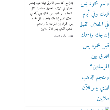
17 يناير، 2026
(4)مع نجمة مصر الأولي نبيلة عبيد يستمر
الحوار: في لايزال التحقيق مستمرا كنتي
المنتجة واسم محمود يس قبلك وفي أيام في
الحلال الفيلم إنتاجك واسمك قبل محمود
يس الفرق بين المرحلتين؟ ومنجم
الذهب الذي يدر للآن ملايين
17 نوفمبر، 2023
من مذكراتي علي هامش الأفراح
حته كدا كهارب تودي تحت
الشمس يا ورا الشمس ووصفة
كيف تكون سمسار فنانين لناس
مش مفهومين
12 يناير، 2026