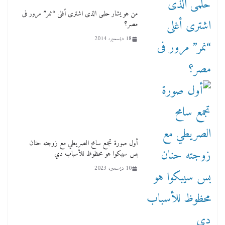
من هو يشار حلمى الذى اشترى أغلى “نمر” مرور فى
مصر؟
18 ديسمبر، 2014
أول صورة تجمع سامح الصريطي مع زوجته حنان
بس سيبكوا هو محظوظ للأسباب دي
10 ديسمبر، 2023