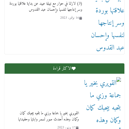
(3) لازلنا في حوار مع نبيلة عبيد عن بداية علاقتها بوردة
وسر إنتاجها لنفسها وإحسان عبد القدوس
16 نوفمبر، 2023
عاجل قيد حركته وهتك عرضه بالقوة”.. جنايات
دمنهور تصدر حيثيات حبس المتهم بالاعتداء على
الطفل ياسين
12 ديسمبر، 2025
الاكثر قراءة
لنا ان نفخر جمعيا إنجلترا تحتفل بمرور 10 سنوات
لأول فرع لمدارس لها بمصر في فينا بحضور ولي
العهد
القويري بخير يا جماعة وزي ما بتحبه بيحبك كمان
وكمان وهذه أحدث صور لسمر وابنتها وحفيدتها
2 أبريل، 2026
17 يونيو، 2023