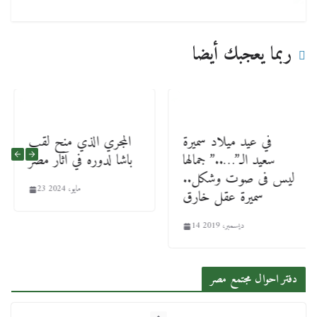
ربما يعجبك أيضا
في عيد ميلاد سميرة
المجري الذي منح لقب
سعيد الـ”…..” جمالها
باشا لدوره في آثار مصر
ليس فى صوت وشكل..
23 مايو، 2024
سميرة عقل خارق
14 ديسمبر، 2019
دفتر احوال مجتمع مصر