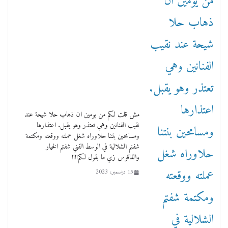
مش قلت لكم من يومين ان ذهاب حلا شيحة عند
نقيب الفنانين وهي تعتذر وهو يقبل. اعتذارها
ومسامحين بنتنا حلاوراه شغل عملته ووقعته ومكتمة
شفتم الشلالية في الوسط الفني شفتم الخيار
والفاقوس زي ما بقول لكم!!!!
15 ديسمبر، 2023