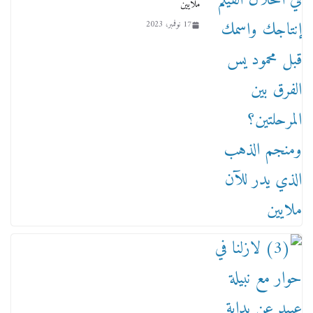
ملايين
17 نوفمبر، 2023
من مذكراتي علي هامش الأفراح حته كدا كهارب
تودي تحت الشمس يا ورا الشمس ووصفة كيف
تكون سمسار فنانين لناس مش مفهومين
12 يناير، 2026