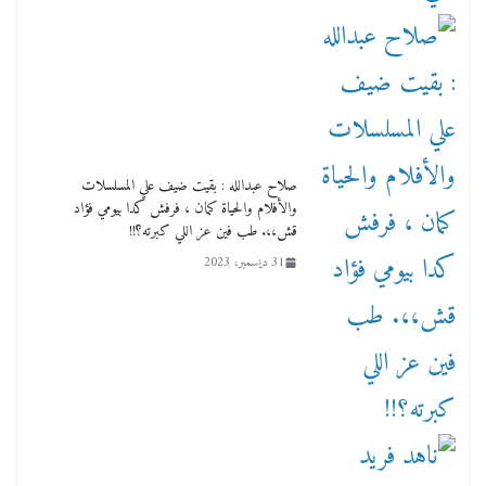
صلاح عبدالله : بقيت ضيف علي المسلسلات
والأفلام والحياة كمان ، فرفش كدا بيومي فؤاد
قش،،. طب فين عز اللي كبرته؟!!
31 ديسمبر، 2023