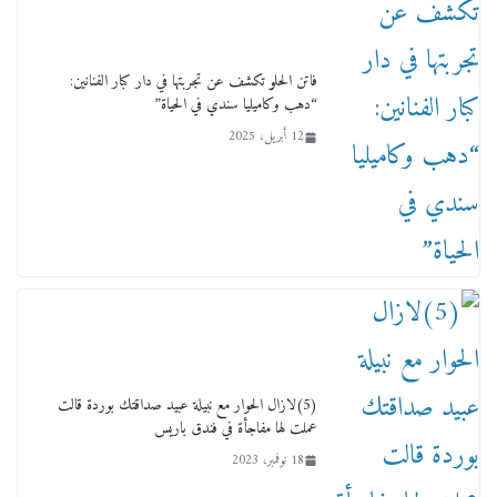
15 فبراير، 2026
فاتن الحلو تكشف عن تجربتها في دار كبار الفنانين:
“دهب وكاميليا سندي في الحياة”
12 أبريل، 2025
لجنة النقل والمواصلات بمجلس النواب ترسم خارطة
طريق لتطوير المنظومة .. ومصيلحي يطالب بـ«لجان
نوعية متخصصة» وربط التمويل بالإنجاز.
4 فبراير، 2026
(5)لازال الحوار مع نبيلة عبيد صداقتك بوردة قالت
عملت لها مفاجأة في فندق باريس
18 نوفمبر، 2023