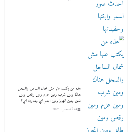
هذه من يكتب عنها مش شمال الساحل والسحل
هناك ومين شرب ومين عزم ومين رقص ومين
طلق ومين اتجوز ومين ابصر اي ومدرك اي؟
24 أغسطس، 2025