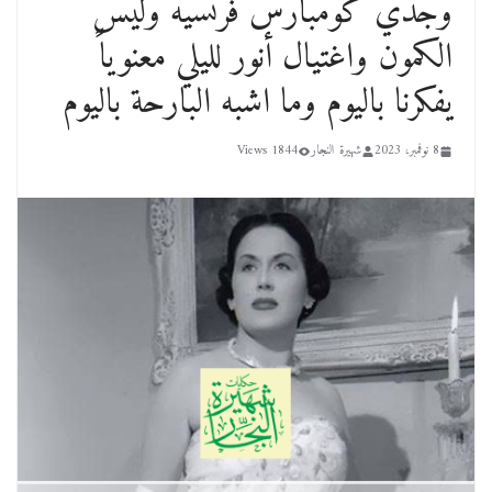
وجدي كومبارس فرنسيه وليس
الكمون واغتيال أنور لليلي معنوياً
يفكرنا باليوم وما اشبه البارحة باليوم
8 نوفمبر، 2023
شهيرة النجار
1844 Views