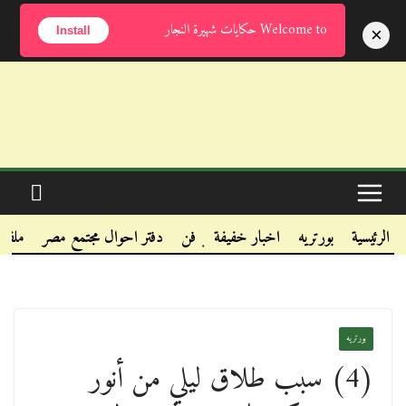
الخميس, أغسطس 6, 2026
Welcome to حكايات شهيرة النجار
×
Install
.
.
الرئيسية
بورتريه
اخبار خفيفة
فن
دفتر احوال مجتمع مصر
ملفا
.
بورتريه
(4) سبب طلاق ليلي من أنور