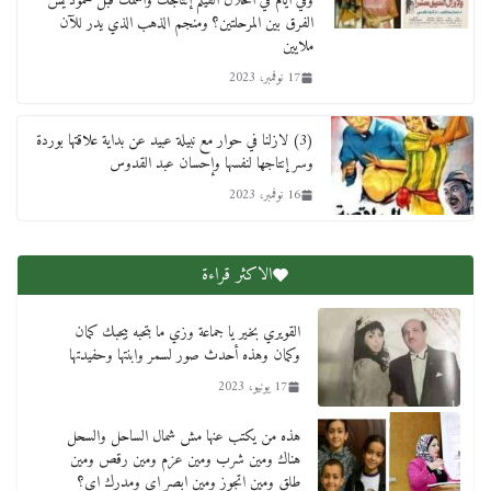
وفي أيام في الحلال الفيلم إنتاجك واسمك قبل محمود يس
الفرق بين المرحلتين؟ ومنجم الذهب الذي يدر للآن
ملايين
17 نوفمبر، 2023
(3) لازلنا في حوار مع نبيلة عبيد عن بداية علاقتها بوردة
وسر إنتاجها لنفسها وإحسان عبد القدوس
16 نوفمبر، 2023
الاكثر قراءة
القويري بخير يا جماعة وزي ما بتحبه بيحبك كمان
وكمان وهذه أحدث صور لسمر وابنتها وحفيدتها
17 يونيو، 2023
هذه من يكتب عنها مش شمال الساحل والسحل
هناك ومين شرب ومين عزم ومين رقص ومين
طلق ومين اتجوز ومين ابصر اي ومدرك اي؟