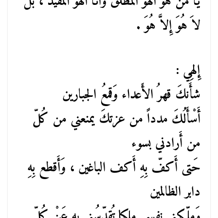
يَا مَنْ هُوَ الهو المُطلق وَأَنَا الهو المُقيّد ، بل
لاَ هُوَ إِلاَّ هُوَ .
إِلهِي :
شأَنكَ قهرُ الأَعداء وَقمعُ الجبارين
أَسْأَلُكَ مدداً من عزتكَ يمنعني من كُلّ
من أَرادني بسوء
حَتى أَكفّ بِهِ أَكف الباغين ، وَأَقطع بِهِ
دابر الظالمين
وَملّكني نفسي ملكا تُقدِّسُني بِهِ عَنْ كُلّ