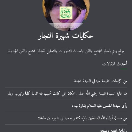
حكايات شهيرة النجار
موقع يهتم باخبار المجتمع والفن واحدث التطورات والتحليل لقضايا المجتمع والفن الجديدة
أحدث المقالات
من كرامات النفيسة سيدتي السيدة نفيسة
هنا خلوة السيدة نفيسة رضي الله عنها… المكان اللي كانت تسيب فيه الدنيا كلها وتهرب لربنا.
رأى سيدنا الحسين عليه السلام بشارة جده
من سلسله أولياء الله الصالحين بالإسكندرية سيدي داوود بن ماخلا
برشامة مجتمع وصلحه