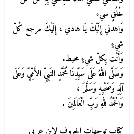
خُلُقٍ سيء
وَاهدني إِلَيْكَ يَا هادي ، إِلَيْكَ مرجع كُلّ
شيءٍ
وَأَنْت بِكلّ شيءٍ محيط.
وَصَلَّى اللهُ عَلَى سَيِّدِنَا مُحَمَّدٍ النَبِيِّ الأَمِّيِّ وَعَلَى
آلِهِ وَصَحْبِهِ وَسَلَّمَ ،
وَالْحَمْدُ للهِ رَبِّ الْعَالَمِينَ .
كتاب توجهات الحروف لابن عربي