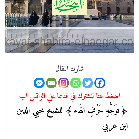
شارك المقال
اضغط هنا لتشترك في قناتنا علي الواتس اب
﴿ توَجُّهِ حَرْفِ الهَاء ﴾ للشيخ محيي الدين
ابن عربي