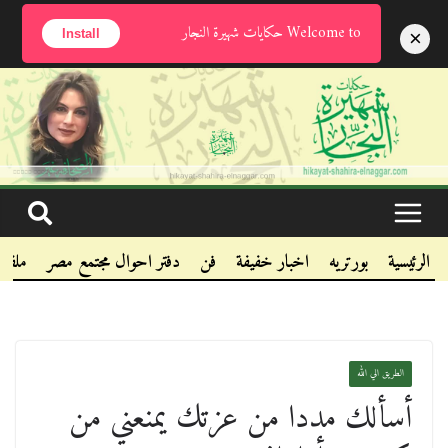
الجمعة, أغسطس 7, 2026
Welcome to حكايات شهيرة النجار
×
Install
.
.
.
الرئيسية
بورتريه
اخبار خفيفة
فن
دفتر احوال مجتمع مصر
ملفا
الطريق الي الله
أسألك مددا من عزتك يمنعني من