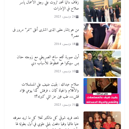
زفاف داليا محمد ثروت علي رجل الأعمال ياسر
صلاح في الإمارات
24 ديسمبر، 2023
من هو يشار حلمى الذى اشترى أغلى “نمر” مرور فى
مصر؟
18 ديسمبر، 2014
أول صورة تجمع سامح الصريطي مع زوجته حنان
بس سيبكوا هو محظوظ للأسباب دي
10 ديسمبر، 2023
صلاح عبدالله : بقيت ضيف علي المسلسلات
والأفلام والحياة كمان ، فرفش كدا بيومي فؤاد
قش،،. طب فين عز اللي كبرته؟!!
31 ديسمبر، 2023
ناهد فريد شوقي كل ماتكبر تحلا كل ما تريد معرفته
عنها عائليا وفنيا دفعت بليلي علوي في أول بطولة لها