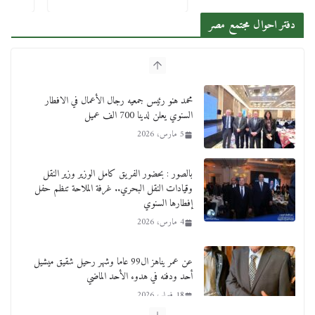
دفتر احوال مجتمع مصر
محمد هنو رئيس جمعيه رجال الأعمال في الافطار
السنوي يعلن لدينا 700 الف عميل
5 مارس، 2026
بالصور : بحضور الفريق كامل الوزير وزير النقل
وقيادات النقل البحري.. غرفة الملاحة تنظم حفل
إفطارها السنوي
4 مارس، 2026
عن عمر يناهز ال99 عاما وشهر رحيل شقيق ميشيل
أحد ودفنه في هدوء الأحد الماضي
18 فبراير، 2026