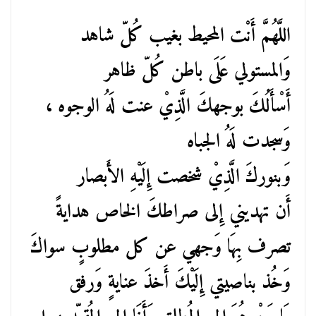
اللَّهُمَّ أَنْت المحيط بغيب كُلّ شاهد
وَالمستولي عَلَى باطن كُلّ ظاهر
أَسْأَلُكَ بوجهكَ الَّذِيْ عنت لَهُ الوجوه ،
وَسجدت لَهُ الجباه
وَبنوركَ الَّذِيْ شخصت إِلَيْهِ الأَبصار
أَن تهديني إِلى صراطكَ الخاص هدايةً
تصرف بِهَا وَجهي عن كل مطلوبٍ سواكَ
وَخُذ بناصيتي إِلَيْكَ أَخذَ عنايةٍ وَرفق