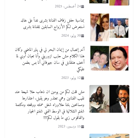
24 أغسطس، 2025
بمناسبة حفل زفاف الفنانة بشرى غداً على خالد
نستعرض لكم الأزواج السابقين للفنانة بشرى
30 يوليو، 2024
آخر إتصال من إيمان البحر لي في يناير الماضي وكان
هذا الكلام مش حابب تزوريني وأنا تعبان أوي لما
أخف هنتقابل في سان جيوفاني أنا بس بطمن
عليكي
12 يوليو، 2023
مش قلت لكم من يومين ان ذهاب حلا شيحة عند
نقيب الفنانين وهي تعتذر وهو يقبل. اعتذارها
ومسامحين بنتنا حلاوراه شغل عملته ووقعته ومكتمة
شفتم الشلالية في الوسط الفني شفتم الخيار
والفاقوس زي ما بقول لكم!!!!
15 ديسمبر، 2023