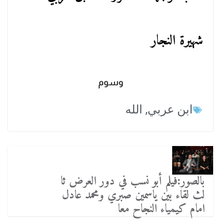
شهيرة النجار
وسوم
ابن عربي
,
الله
بالصور:فيلم أبو نسب في دور العرض ثا
لث لقاء بين ياسمين صبري ومحمد عادل
امام كيمياء النجاح معا