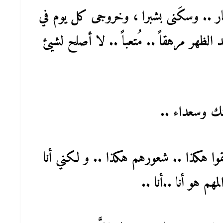
ار .. وسكَنى بشبرا ، وخروجى كل يوم في
الظهر مرهقاً .. مُتعباً .. لا أصلح لشيئ
نك وسعداء ..
قوا هكذا .. شعورهم هكذا .. و لكني أنا
م هو أنا ..أنا ..