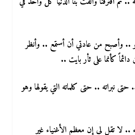
 .. ثم افترقنا وألقت بنا الدنيا كل واحد في
 .. وأصبح من عادتي أن أستمع .. وأنظر
ئماً كأنما على ثأر بايت ..
 حتى نبراته .. حتى كلماته التي يقولها وهو
اء .. لا تقل لي إن معظم الأغنياء غير