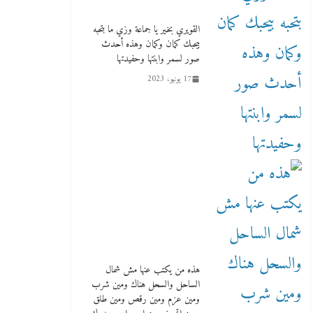
القويري بخير يا جماعة وزي ما بتحبه
بيحبك كمان وكمان وهذه أحدث
صور لسمر وابنتها وحفيدتها
17 يونيو، 2023
هذه من يكتب عنها مش شمال
الساحل والسحل هناك ومين شرب
ومين عزم ومين رقص ومين طلق