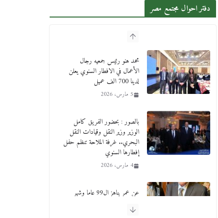
دفتر احوال مجتمع مصر
محمد هنو رئيس جمعيه رجال
الأعمال في الافطار السنوي يعلن
لدينا 700 الف عميل
5 مارس، 2026
بالصور : بحضور الفريق كامل
الوزير وزير النقل وقيادات النقل
البحري.. غرفة الملاحة تنظم حفل
إفطارها السنوي
4 مارس، 2026
عن عمر يناهز ال99 عاما وشهر
رحيل شقيق ميشيل أحد ودفنه في
هدوء الأحد الماضي