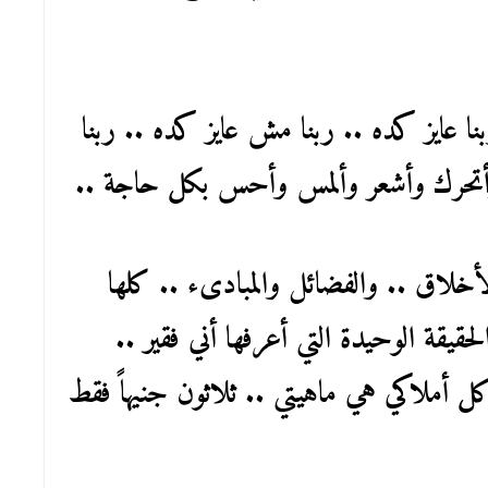
نا عايز كده .. ربنا مش عايز كده .. ربنا
أتحرك وأشعر وألمس وأحس بكل حاجة ..
أخلاق .. والفضائل والمبادىء .. كلها
قيقة الوحيدة التي أعرفها أني فقير ..
ل أملاكي هي ماهيتي .. ثلاثون جنيهاً فقط