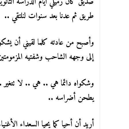
صديق كان زميلي أيام الدراسة الثانوية
طريق ثم عدنا بعد سنوات لنلتقي ..
وأصبح من عادته كلما لقيني أن يشكو
إلى وجهه الشاحب وشفتيه المزمومتين دا
وشكواه دائما هي .. هي .. لا تتغير ..
يطحن أضراسه ..
أريد أن أحيا كما يحيا السعداء الأغني