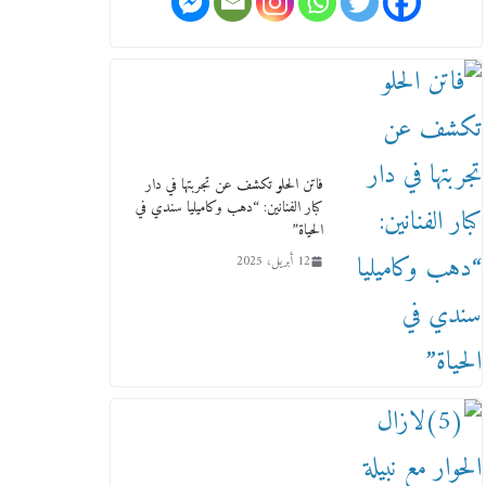
وفاة أسطورة الثمانيات وجيل
العصر الذهبي طاهر القويري ملك
الدعاية لأشهر بسكويت في مصر
17 يناير، 2026
من مذكراتي علي هامش الأفراح
حته كدا كهارب تودي تحت
فاتن الحلو تكشف عن تجربتها في دار
الشمس يا ورا الشمس ووصفة
كبار الفنانين: “دهب وكاميليا سندي في
كيف تكون سمسار فنانين لناس
الحياة”
مش مفهومين
12 أبريل، 2025
12 يناير، 2026
عاجل قيد حركته وهتك عرضه
بالقوة”.. جنايات دمنهور تصدر
حيثيات حبس المتهم بالاعتداء على
الطفل ياسين