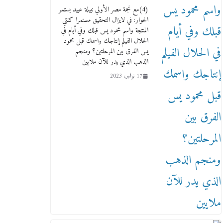
(4)مع نجمة مصر الأولي نبيلة عبيد يستمر
الحوار: في لايزال التحقيق مستمرا كنتي
المنتجة واسم محمود يس قبلك وفي أيام في
الحلال الفيلم إنتاجك واسمك قبل محمود
يس الفرق بين المرحلتين؟ ومنجم
الذهب الذي يدر للآن ملايين
17 نوفمبر، 2023