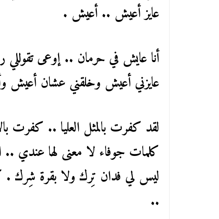
عايز أعيش .. أعيش .
أنا عايش في حرمان .. إوعى تقوللي رب
عايزني أعيش وخلقني عشان أعيش و
لقد كفرت بالمثل العليا .. كفرت بال
كلمات جوفاء لا معنى لها عندي .. الح
ليس لي فدان تِرك ولا بقرة شِرك . ك
..