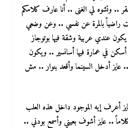
ر .. وتشوه لي الغنى .. أنا عارف كلامكم
لست راضياً بالمرة عن نفسي .. وعن وضعي
ز يكون عندي عربية وشقة فيها بوتوجاز
سكن في عمارة فيها أسانسير .. ويكون
عايز أدخل السينما وأقعد بنوار .. مش
عايز أعرف إيه الموجود داخل هذه العلب
ماً .. عايز أشوف بعيني وأسمع بودني ..