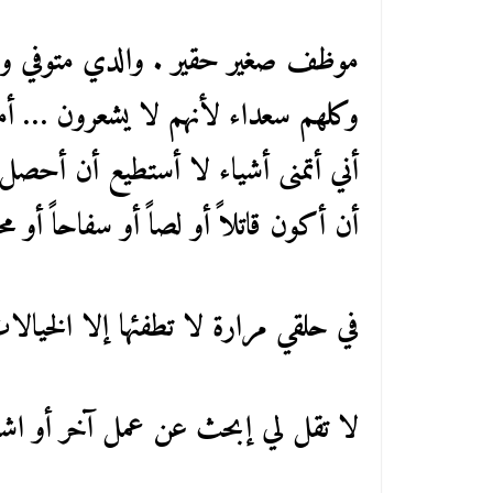
موظف صغير حقير . والدي متوفي ويشا
وكلهم سعداء لأنهم لا يشعرون … أما 
أني أتمنى أشياء لا أستطيع أن أحصل
أن أكون قاتلاً أو لصاً أو سفاحاً أو مح
في حلقي مرارة لا تطفئها إلا الخيالا
لا تقل لي إبحث عن عمل آخر أو اشتغ