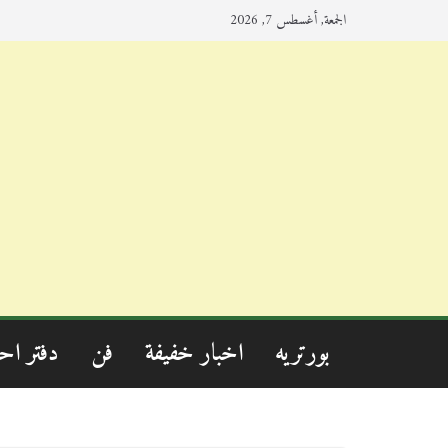
الجمعة, أغسطس 7, 2026
بورتريه
اخبار خفيفة
فن
دفتر اح