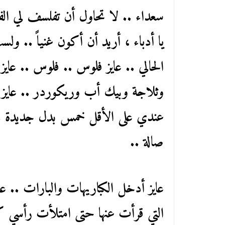
سعداء .. لا تحاول أن تفلسف لي الفق
يا أدباء ، أريد أن أكون غنياً .. و
الحالي .. عايز فلوس .. فلوس .. عاي
وثلاجة وبيك أب وريكوردر .. عايز أ
عندي على الأقل خمس بدل جديدة .. 
صالة ..
عايز أدخل الكباريهات والبارات .. 
التي قرأت عنها حتى امتلأت رأسي كلا