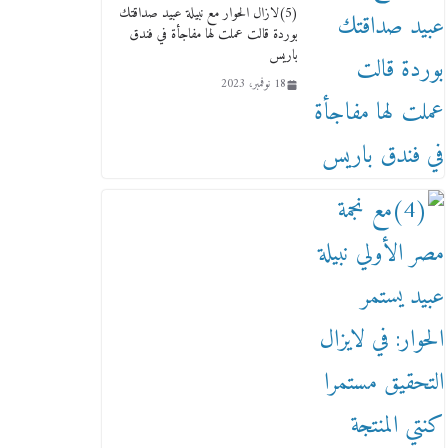
(5)لازال الحوار مع نبيلة عبيد صداقتك
12 ديسمبر، 2025
بوردة قالت عملت لها مفاجأة في فندق
باريس
18 نوفمبر، 2023
لنا ان نفخر جمعيا إنجلترا تحتفل
بمرور 10 سنوات لأول فرع
لمدارس لها بمصر في فينا بحضور
ولي العهد
2 أبريل، 2026