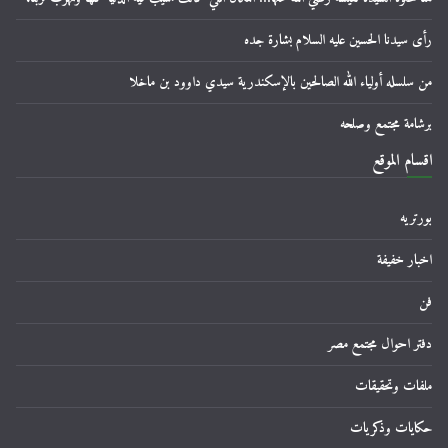
رأى سيدنا الحسين عليه السلام بشارة جده
من سلسله أولياء الله الصالحين بالإسكندرية سيدي داوود بن ماخلا
برشامة مجتمع وصلحه
اقسام الموقع
بورتريه
اخبار خفيفة
فن
دفتر احوال مجتمع مصر
ملفات وتحقيقات
حكايات وذكريات