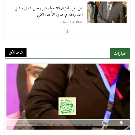
عن عمر يناهز ال99 عاما وشهر رحيل شقيق ميشيل
أحد ودفنه في هدوء الأحد الماضي
18 فبراير، 2026
ورحل أبو القانون الدولي هكذا نعي المستشار سامح
عبد الحكم استاذه مفيد شهاب
شاهد الكل
حوارات
15 فبراير، 2026
لجنة النقل والمواصلات بمجلس النواب ترسم خارطة
طريق لتطوير المنظومة .. ومصيلحي يطالب بـ«لجان
نوعية متخصصة» وربط التمويل بالإنجاز.
4 فبراير، 2026
ماذا تعرف عن القويري غير انه بتاع الشمعدان
والإعلانات ؟
18 يناير، 2026