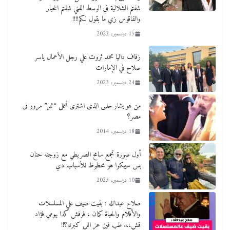
شفتم الشلالية في الوسط الفني شفتم الخيار
والفاقوس زي ما بقول لكم!!!!
15 ديسمبر، 2023
زفاف داليا محمد ثروت علي رجل الأعمال ياسر
صلاح في الإمارات
24 ديسمبر، 2023
من هو يشار حلمى الذى اشترى أغلى “نمر” مرور فى
مصر؟
18 ديسمبر، 2014
أول صورة تجمع سامح الصريطي مع زوجته حنان
بس سيبكوا هو محظوظ للأسباب دي
10 ديسمبر، 2023
صلاح عبدالله : بقيت ضيف علي المسلسلات
والأفلام والحياة كمان ، فرفش كدا بيومي فؤاد
قش،،. طب فين عز اللي كبرته؟!!