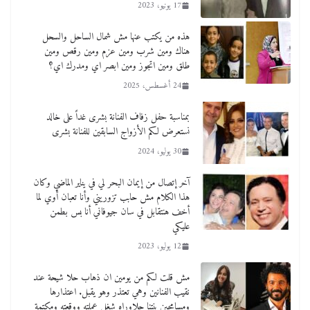
17 يونيو، 2023
هذه من يكتب عنها مش شمال الساحل والسحل
هناك ومين شرب ومين عزم ومين رقص ومين
طلق ومين اتجوز ومين ابصر اي ومدرك اي؟
24 أغسطس، 2025
بمناسبة حفل زفاف الفنانة بشرى غداً على خالد
نستعرض لكم الأزواج السابقين للفنانة بشرى
30 يوليو، 2024
آخر إتصال من إيمان البحر لي في يناير الماضي وكان
هذا الكلام مش حابب تزوريني وأنا تعبان أوي لما
أخف هنتقابل في سان جيوفاني أنا بس بطمن
عليكي
12 يوليو، 2023
مش قلت لكم من يومين ان ذهاب حلا شيحة عند
نقيب الفنانين وهي تعتذر وهو يقبل. اعتذارها
ومسامحين بنتنا حلاوراه شغل عملته ووقعته ومكتمة