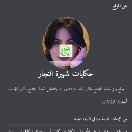
عن الموقع
حكايات شهيرة النجار
موقع يهتم باخبار المجتمع والفن واحدث التطورات والتحليل لقضايا المجتمع والفن الجديدة
أحدث المقالات
من كرامات النفيسة سيدتي السيدة نفيسة
هنا خلوة السيدة نفيسة رضي الله عنها… المكان اللي كانت تسيب فيه الدنيا كلها وتهرب لربنا.