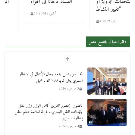
مستحقات الدولة أو
الفساد دخانا فى الهواء
تغيير النشاط”
16 أكتوبر، 2014
4 يناير، 2019
دفتر احوال مجتمع مصر
محمد هنو رئيس جمعيه رجال الأعمال في الافطار
السنوي يعلن لدينا 700 الف عميل
5 مارس، 2026
بالصور : بحضور الفريق كامل الوزير وزير النقل
وقيادات النقل البحري.. غرفة الملاحة تنظم حفل
إفطارها السنوي
4 مارس، 2026