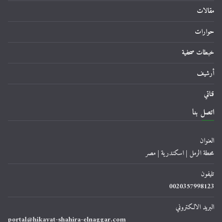
مقالات
حوارات
خبطات صحفية
أرشيف
قناتي
اتصل بنا
العنوان
محطة الرمل | اسكندرية | مصر
تليفون
0020357998123
البريد الالكتروني
portal@hikayat-shahira-elnaggar.com