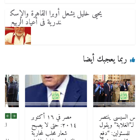
يحيى خليل يشعل أوبرا القاهرة والإسك
ندرية فى أعياد الربيع
ربما يعجبك أيضا
الرئيس السيسى ينتصر
مصر في ١٦ أكتوبر
لـ”الغلابة” ويقول
٢٠١٤: حتى لا يصبح
للمسئولين: “دفع
شعار محلب لمحاربة