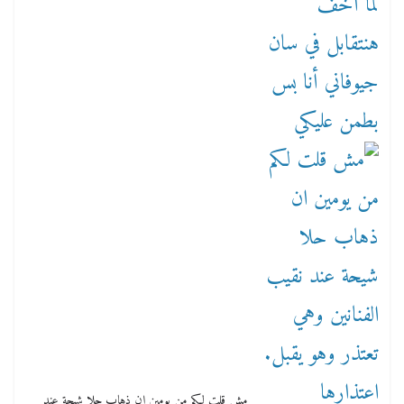
مش قلت لكم من يومين ان ذهاب حلا شيحة عند