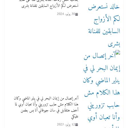
نستعرض لكم الأزواج السابقين للفنانة بشرى
30 يوليو، 2024
آخر إتصال من إيمان البحر لي في يناير الماضي وكان
هذا الكلام مش حابب تزوريني وأنا تعبان أوي لما
أخف هنتقابل في سان جيوفاني أنا بس بطمن
عليكي
12 يوليو، 2023