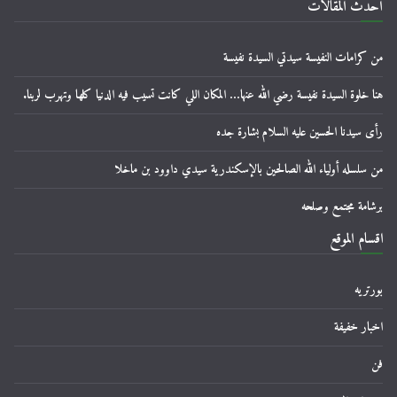
أحدث المقالات
من كرامات النفيسة سيدتي السيدة نفيسة
هنا خلوة السيدة نفيسة رضي الله عنها… المكان اللي كانت تسيب فيه الدنيا كلها وتهرب لربنا.
رأى سيدنا الحسين عليه السلام بشارة جده
من سلسله أولياء الله الصالحين بالإسكندرية سيدي داوود بن ماخلا
برشامة مجتمع وصلحه
اقسام الموقع
بورتريه
اخبار خفيفة
فن