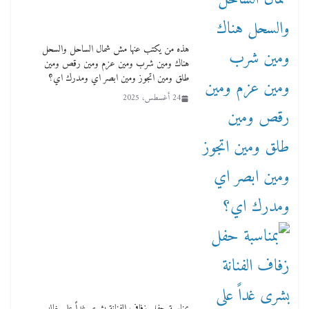
هذه من يكتب عنها مش شمال الساحل والسحل
هناك ومين شرب ومين عزم ومين رقص ومين
طلق ومين اتجوز ومين ابصر اي ومدرك اي؟
24 أغسطس، 2025
بمناسبة حفل زفاف الفنانة بشرى غداً على خالد