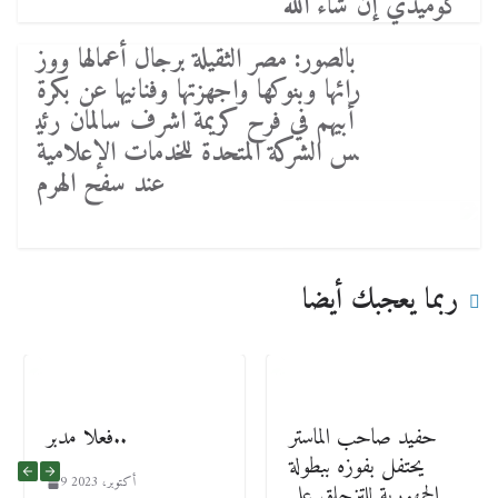
كوميدي إن شاء الله
بالصور: مصر الثقيلة برجال أعمالها ووز
رائها وبنوكها واجهزتها وفنانيها عن بكرة
أبيهم في فرح كريمة اشرف سالمان رئي
س الشركة المتحدة للخدمات الإعلامية
عند سفح الهرم
ربما يعجبك أيضا
حفيد صاحب الماستر
فعلا مدبر..
يحتفل بفوزه ببطولة
9 أكتوبر، 2023
الجمهورية للتزحلق على