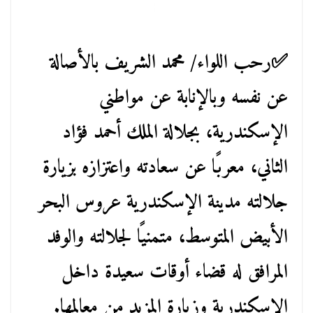
✅️رحب اللواء/ محمد الشريف بالأصالة
عن نفسه وبالإنابة عن مواطني
الإسكندرية، بجلالة الملك أحمد فؤاد
الثاني، معربًا عن سعادته واعتزازه بزيارة
جلالته مدينة الإسكندرية عروس البحر
الأبيض المتوسط، متمنيًا لجلالته والوفد
المرافق له قضاء أوقات سعيدة داخل
الإسكندرية وزيارة المزيد من معالمها.