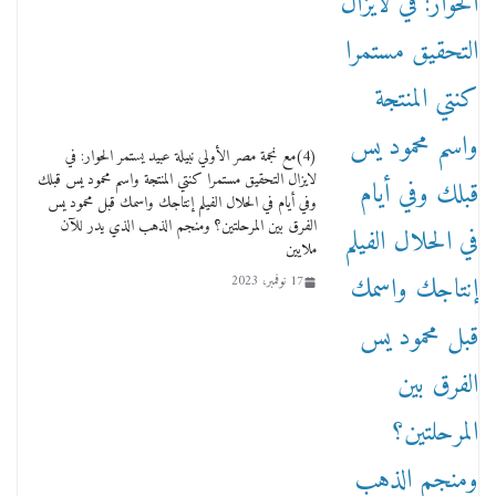
وفاة أسطورة الثمانيات وجيل العصر الذهبي طاهر
القويري ملك الدعاية لأشهر بسكويت في مصر
17 يناير، 2026
(4)مع نجمة مصر الأولي نبيلة عبيد يستمر الحوار: في
لايزال التحقيق مستمرا كنتي المنتجة واسم محمود يس قبلك
وفي أيام في الحلال الفيلم إنتاجك واسمك قبل محمود يس
الفرق بين المرحلتين؟ ومنجم الذهب الذي يدر للآن
ملايين
17 نوفمبر، 2023
من مذكراتي علي هامش الأفراح حته كدا كهارب
تودي تحت الشمس يا ورا الشمس ووصفة كيف
تكون سمسار فنانين لناس مش مفهومين