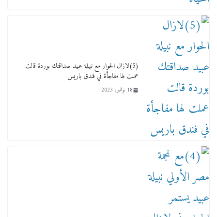
لجنة النقل والمواصلات بمجلس النواب ترسم خارطة
طريق لتطوير المنظومة .. ومصيلحي يطالب بـ«لجان
نوعية متخصصة» وربط التمويل بالإنجاز.
4 فبراير، 2026
(5)لازال الحوار مع نبيلة عبيد صداقتك بوردة قالت
عملت لها مفاجأة في فندق باريس
18 نوفمبر، 2023
ماذا تعرف عن القويري غير انه بتاع الشمعدان
والإعلانات ؟
18 يناير، 2026