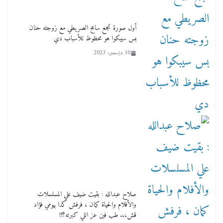
أول صورة تجمع سامح الصريطي مع زوجته حنان
بس سيبكوا هو محظوظ للأسباب دي
10 ديسمبر، 2023
صلاح عبدالله : بقيت ضيف علي المسلسلات
والأفلام والحياة كمان ، فرفش كدا بيومي فؤاد
قش،،. طب فين عز اللي كبرته؟!!