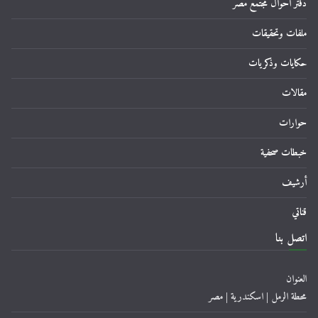
دفتر احوال مجتمع مصر
ملفات وتحقيقات
حكايات وذكريات
مقالات
حوارات
خبطات صحفية
أرشيف
قناتي
اتصل بنا
العنوان
محطة الرمل | اسكندرية | مصر