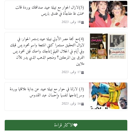
لأول فرع لمدارس لها بمصر في فينا بحضور ولي
(5)لازال الحوار مع نبيلة عبيد صداقتك بوردة قالت
العهد
عملت لها مفاجأة في فندق باريس
2 أبريل، 2026
18 نوفمبر، 2023
(4)مع نجمة مصر الأولي نبيلة عبيد يستمر الحوار: في
لايزال التحقيق مستمرا كنتي المنتجة واسم محمود يس قبلك
وفي أيام في الحلال الفيلم إنتاجك واسمك قبل محمود يس
الفرق بين المرحلتين؟ ومنجم الذهب الذي يدر للآن
ملايين
17 نوفمبر، 2023
(3) لازلنا في حوار مع نبيلة عبيد عن بداية علاقتها بوردة
وسر إنتاجها لنفسها وإحسان عبد القدوس
16 نوفمبر، 2023
الاكثر قراءة