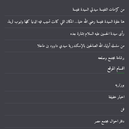
من كرامات النفيسة سيدتي السيدة نفيسة
هنا خلوة السيدة نفيسة رضي الله عنها… المكان اللي كانت تسيب فيه الدنيا كلها وتهرب لربنا.
رأى سيدنا الحسين عليه السلام بشارة جده
من سلسله أولياء الله الصالحين بالإسكندرية سيدي داوود بن ماخلا
برشامة مجتمع وصلحه
اقسام الموقع
بورتريه
اخبار خفيفة
فن
دفتر احوال مجتمع مصر