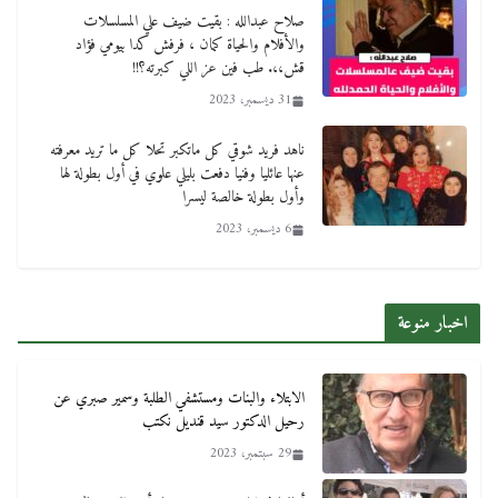
صلاح عبدالله : بقيت ضيف علي المسلسلات
والأفلام والحياة كمان ، فرفش كدا بيومي فؤاد
قش،،. طب فين عز اللي كبرته؟!!
31 ديسمبر، 2023
ناهد فريد شوقي كل ماتكبر تحلا كل ما تريد معرفته
عنها عائليا وفنيا دفعت بليلي علوي في أول بطولة لها
وأول بطولة خالصة ليسرا
6 ديسمبر، 2023
اخبار منوعة
الابتلاء والبنات ومستشفي الطلبة وسمير صبري عن
رحيل الدكتور سيد قنديل نكتب
29 سبتمبر، 2023