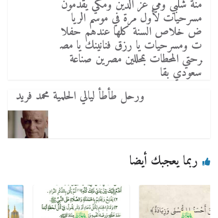
منة شلبي ومي عز الدين ومكي يقدمون
مسرحيات لأول مرة في موسم الريا
ض خلاص السنة كلها عندهم حفلا
ت ومسرحيات يا رزق فنانينك يا مص
رحتي المحطات بمحللين مصرين صناعة
سعودي بقا
ورحل طأطأ ليالي الحلمية محمد فريد
ربما يعجبك أيضا