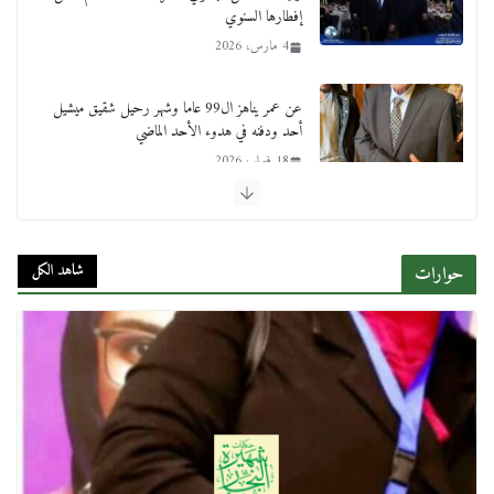
إفطارها السنوي
4 مارس، 2026
عن عمر يناهز ال99 عاما وشهر رحيل شقيق ميشيل
أحد ودفنه في هدوء الأحد الماضي
18 فبراير، 2026
ورحل أبو القانون الدولي هكذا نعي المستشار سامح
عبد الحكم استاذه مفيد شهاب
شاهد الكل
حوارات
15 فبراير، 2026
لجنة النقل والمواصلات بمجلس النواب ترسم خارطة
طريق لتطوير المنظومة .. ومصيلحي يطالب بـ«لجان
نوعية متخصصة» وربط التمويل بالإنجاز.
4 فبراير، 2026
ماذا تعرف عن القويري غير انه بتاع الشمعدان