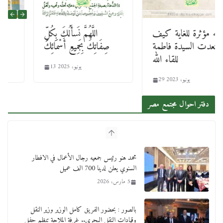
قصه مؤثرة للغاية كيف
اللَّهُمَّ نَسأَلُكَ بِكُلِّ
استعدت السيدة فاطمة
صِفَاتِكَ بِجَمِيعِ أَسْمَائِكَ
للقاء الله
13 يونيو، 2025
29 يونيو، 2023
دفتر احوال مجتمع مصر
محمد هنو رئيس جمعيه رجال الأعمال في الافطار
السنوي يعلن لدينا 700 الف عميل
5 مارس، 2026
بالصور : بحضور الفريق كامل الوزير وزير النقل
وقيادات النقل البحري.. غرفة الملاحة تنظم حفل