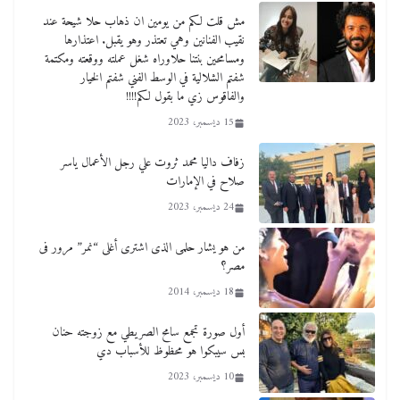
مش قلت لكم من يومين ان ذهاب حلا شيحة عند
نقيب الفنانين وهي تعتذر وهو يقبل. اعتذارها
ومسامحين بنتنا حلاوراه شغل عملته ووقعته ومكتمة
شفتم الشلالية في الوسط الفني شفتم الخيار
والفاقوس زي ما بقول لكم!!!!
15 ديسمبر، 2023
زفاف داليا محمد ثروت علي رجل الأعمال ياسر
صلاح في الإمارات
24 ديسمبر، 2023
من هو يشار حلمى الذى اشترى أغلى “نمر” مرور فى
مصر؟
18 ديسمبر، 2014
أول صورة تجمع سامح الصريطي مع زوجته حنان
بس سيبكوا هو محظوظ للأسباب دي
10 ديسمبر، 2023