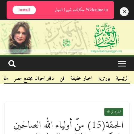
الأحد, أغسطس 9, 2026
Welcome to حكايات شهيرة النجار
×
Install
.
.
.
الرئيسية
بورتريه
اخبار خفيفة
فن
دفتر احوال مجتمع مصر
ملفا
الطريق الي الله
الحلقة(15) منّ أولياء الله الصالحين