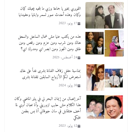
القويري بخير يا جماعة وزي ما بتحبه بيحبك كمان
وكمان وهذه أحدث صور لسمر وابنتها وحفيدتها
17 يونيو، 2023
هذه من يكتب عنها مش شمال الساحل والسحل
هناك ومين شرب ومين عزم ومين رقص ومين
طلق ومين اتجوز ومين ابصر اي ومدرك اي؟
24 أغسطس، 2025
بمناسبة حفل زفاف الفنانة بشرى غداً على خالد
نستعرض لكم الأزواج السابقين للفنانة بشرى
30 يوليو، 2024
آخر إتصال من إيمان البحر لي في يناير الماضي وكان
هذا الكلام مش حابب تزوريني وأنا تعبان أوي لما
أخف هنتقابل في سان جيوفاني أنا بس بطمن
عليكي
12 يوليو، 2023