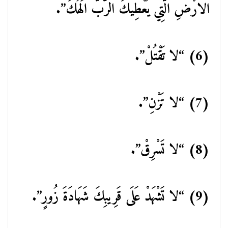
الارْضِ الَّتِي يُعْطِيكَ الرَّبُّ الَهُكَ”.
(6) “لا تَقْتُلْ”.
(7) “لا تَزْنِ”.
(8) “لا تَسْرِقْ”.
(9) “لا تَشْهَدْ عَلَى قَرِيبِكَ شَهَادَةَ زُورٍ”.