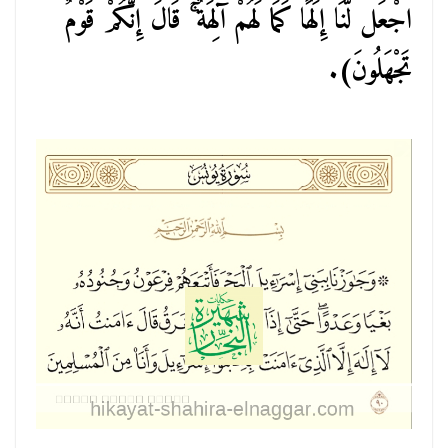
اجْعَل لَّنَا إِلَٰهًا كَمَا لَهُمْ آلِهَةٌ ۚ قَالَ إِنَّكُمْ قَوْمٌ
تَجْهَلُونَ).