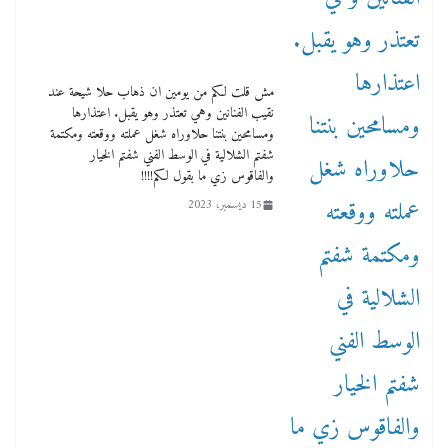
مش قلت لكم من يومين ان ذهاب حلا شيحة عند
نقيب الفنانين وهي تعتذر وهو يقبل. اعتذارها
ومسامحين بنتنا حلاوراه شغل عملته ووقعته ومكتمة
شفتم الشلالية في الوسط الفني شفتم الخيار
والفاقوس زي ما بقول لكم!!!!
15 ديسمبر، 2023