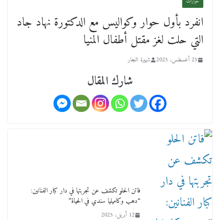
أحد ودفنه في هدوء الأحد الماضي
حوارات
18 فبراير، 2026
انفرد بأول حوار وكواليس مع الدكتورة نهاد جاد
التي حلت لغز مقتل أطفال المنيا
25 أغسطس، 2025
شهيرة النجار
شارك المقال
ورحل أبو القانون الدولي هكذا نعي المستشار سامح
عبد الحكم استاذه مفيد شهاب
15 فبراير، 2026
فاتن الحلو تكشف عن تجربتها في دار كبار الفنانين:
“دهب وكاميليا سندي في الحياة”
12 أبريل، 2025