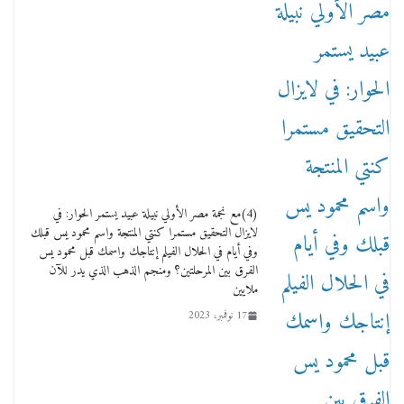
وفاة أسطورة الثمانيات وجيل العصر الذهبي طاهر
القويري ملك الدعاية لأشهر بسكويت في مصر
17 يناير، 2026
(4)مع نجمة مصر الأولي نبيلة عبيد يستمر الحوار: في
لايزال التحقيق مستمرا كنتي المنتجة واسم محمود يس قبلك
وفي أيام في الحلال الفيلم إنتاجك واسمك قبل محمود يس
الفرق بين المرحلتين؟ ومنجم الذهب الذي يدر للآن
ملايين
17 نوفمبر، 2023
من مذكراتي علي هامش الأفراح حته كدا كهارب
تودي تحت الشمس يا ورا الشمس ووصفة كيف