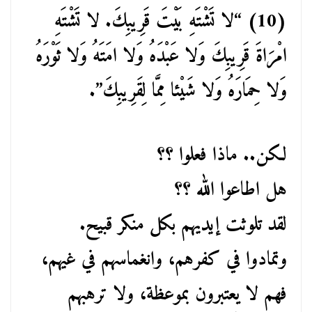
(10) “لا تَشْتَهِ بَيْتَ قَرِيبِكَ. لا تَشْتَهِ
امْرَاةَ قَرِيبِكَ وَلا عَبْدَهُ وَلا امَتَهُ وَلا ثَوْرَهُ
وَلا حِمَارَهُ وَلا شَيْئا مِمَّا لِقَرِيبِكَ”.
لكن.. ماذا فعلوا ؟؟
هل اطاعوا الله ؟؟
لقد تلوثت إيديهم بكل منكر قبيح.
وتمادوا في كفرهم، وانغماسهم في غيهم،
فهم لا يعتبرون بموعظة، ولا ترهبهم