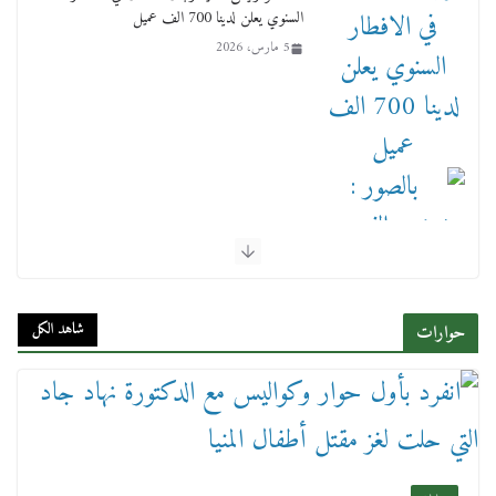
بالصور : بحضور الفريق كامل الوزير وزير النقل
وقيادات النقل البحري.. غرفة الملاحة تنظم حفل
إفطارها السنوي
4 مارس، 2026
شاهد الكل
حوارات
عن عمر يناهز ال99 عاما وشهر رحيل شقيق ميشيل