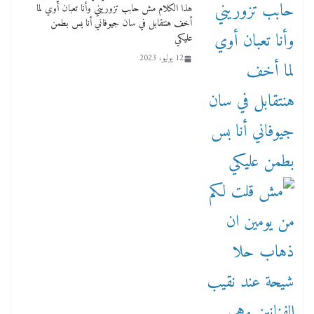
هذا الكلام مش حابب تزوريني وأنا تعبان أوي لما
أخف هنتقابل في سان جيوفاني أنا بس بطمن
عليكي
12 يوليو، 2023