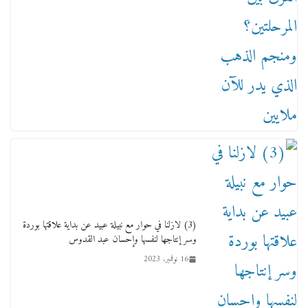
تكون سمسار فنانين لناس مش مفهومين
12 يناير، 2026
عاجل قيد حركته وهتك عرضه بالقوة”.. جنايات
(3) لازلنا في حوار مع نبيلة عبيد عن بداية علاقتها بوردة
دمنهور تصدر حيثيات حبس المتهم بالاعتداء على
وسر إنتاجها لنفسها وإحسان عبد القدوس
الطفل ياسين
16 نوفمبر، 2023
12 ديسمبر، 2025