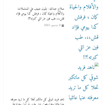
صلاح عبدالله : بقيت ضيف علي المسلسلات
والأفلام والحياة كمان ، فرفش كدا بيومي فؤاد
قش،،. طب فين عز اللي كبرته؟!!
31 ديسمبر، 2023
ناهد فريد شوقي كل ماتكبر تحلا كل ما تريد معرفته
عنها عائليا وفنيا دفعت بليلي علوي في أول بطولة لها