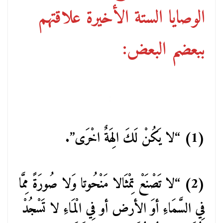
الوصايا الستة الأخيرة علاقتهم
ببعضم البعض:
(1) “لا يَكُنْ لَكَ الِهَةٌ اخْرَى”.
(2) “لا تَصْنَعْ تِمْثَالا مَنْحُوتا وَلا صُورَةً مِمَّا
فِي السَّمَاءِ أوَ الأرض أو فِي الْمَاءِ لا تَسْجُدْ