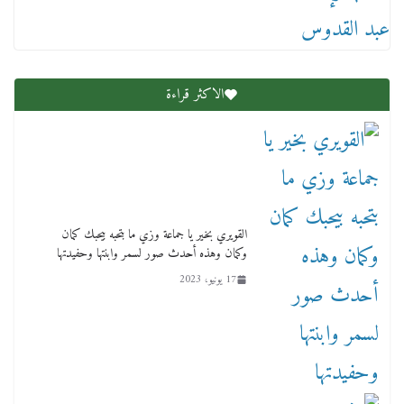
الاكثر قراءة
لنا ان نفخر جمعيا إنجلترا تحتفل بمرور 10 سنوات
لأول فرع لمدارس لها بمصر في فينا بحضور ولي
العهد
2 أبريل، 2026
القويري بخير يا جماعة وزي ما بتحبه بيحبك كمان
وكمان وهذه أحدث صور لسمر وابنتها وحفيدتها
17 يونيو، 2023