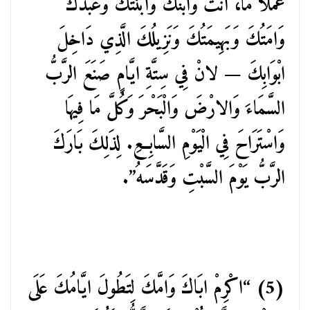
عَمَلا مَا، انْتَ وَابْنُكَ وَابْنَتُكَ وَعَبْدُكَ
وَامَتُكَ وَبَهِيمَتُكَ وَنَزِيلُكَ الَّذِي دَاخِلَ
ابْوَابِكَ — لانْ فِي سِتَّةِ ايَّامٍ صَنَعَ الرَّبُّ
السَّمَاءَ وَالارْضَ وَالْبَحْرَ وَكُلَّ مَا فِيهَا
وَاسْتَرَاحَ فِي الْيَوْمِ السَّابِعِ. لِذَلِكَ بَارَكَ
الرَّبُّ يَوْمَ السَّبْتِ وَقَدَّسَهُ”.
(5) “اكْرِمْ ابَاكَ وَامَّكَ لِتَطُولَ ايَّامُكَ عَلَى