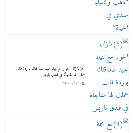
لجنة النقل والمواصلات بمجلس النواب ترسم خارطة
طريق لتطوير المنظومة .. ومصيلحي يطالب بـ«لجان
نوعية متخصصة» وربط التمويل بالإنجاز.
4 فبراير، 2026
(5)لازال الحوار مع نبيلة عبيد صداقتك بوردة قالت
عملت لها مفاجأة في فندق باريس
18 نوفمبر، 2023
ماذا تعرف عن القويري غير انه بتاع الشمعدان
والإعلانات ؟
18 يناير، 2026