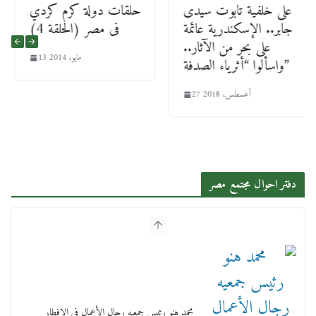
على خلفية تابوت سيدى
حلقات دولة كرم كردي
جابر.. الإسكندرية عائمة
فى مصر (الحلقة 4)
على بحر من الآثار..
13 مايو، 2014
واسألوا “أثرياء الصدفة”
27 أغسطس، 2018
دفتر احوال مجتمع مصر
محمد هنو رئيس جمعيه رجال الأعمال في الافطار
السنوي يعلن لدينا 700 الف عميل
5 مارس، 2026