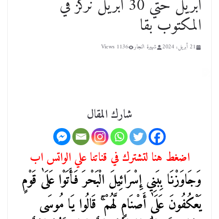
أبريل حتي 30 أبريل نركز في
المكتوب بقا
21 أبريل، 2024
شهيرة النجار
1136 Views
شارك المقال
اضغط هنا لتشترك في قناتنا علي الواتس اب
وَجَاوَزْنَا بِبَنِي إِسْرَائِيلَ الْبَحْرَ فَأَتَوْا عَلَىٰ قَوْمٍ
يَعْكُفُونَ عَلَىٰ أَصْنَامٍ لَّهُمْ ۚ قَالُوا يَا مُوسَى