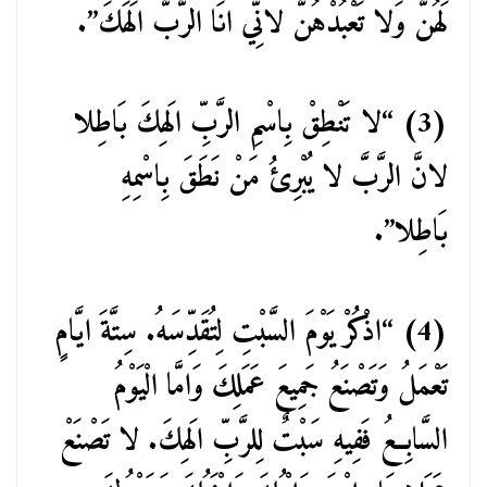
لَهُنَّ وَلا تَعْبُدْهُنَّ لانِّي انَا الرَّبَّ الَهَكَ”.
(3) “لا تَنْطِقْ بِاسْمِ الرَّبِّ الَهِكَ بَاطِلا
لانَّ الرَّبَّ لا يُبْرِئُ مَنْ نَطَقَ بِاسْمِهِ
بَاطِلا”.
(4) “اذْكُرْ يَوْمَ السَّبْتِ لِتُقَدِّسَهُ. سِتَّةَ ايَّامٍ
تَعْمَلُ وَتَصْنَعُ جَمِيعَ عَمَلِكَ وَامَّا الْيَوْمُ
السَّابِعُ فَفِيهِ سَبْتٌ لِلرَّبِّ الَهِكَ. لا تَصْنَعْ