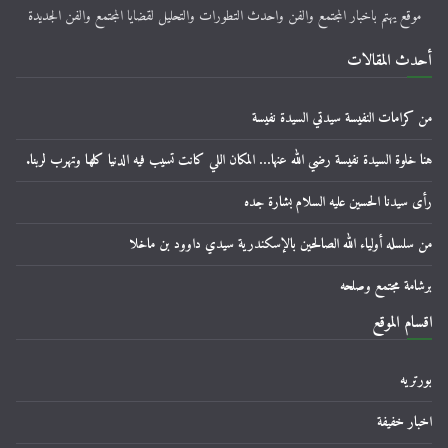
موقع يهتم باخبار المجتمع والفن واحدث التطورات والتحليل لقضايا المجتمع والفن الجديدة
أحدث المقالات
من كرامات النفيسة سيدتي السيدة نفيسة
هنا خلوة السيدة نفيسة رضي الله عنها… المكان اللي كانت تسيب فيه الدنيا كلها وتهرب لربنا.
رأى سيدنا الحسين عليه السلام بشارة جده
من سلسله أولياء الله الصالحين بالإسكندرية سيدي داوود بن ماخلا
برشامة مجتمع وصلحه
اقسام الموقع
بورتريه
اخبار خفيفة