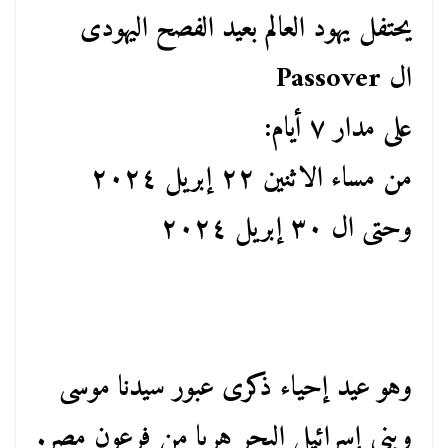
يحتفل يهود العالم بعيد الفصح اليهودى
ال Passover
على مدار ٧ أيام:
من مساء الاثنين ٢٢ إبريل ٢٠٢٤
وحتى ال ٣٠ إبريل ٢٠٢٤
وهو عيد إحياء ذكرى عبور سيدنا موسى
وبنى إسرائيل البحر هربا من فرعون مصر.