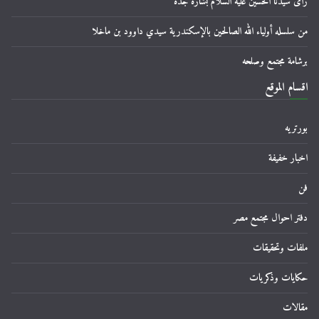
رأى سيدنا الحسين عليه السلام بشارة جده
من سلسله أولياء الله الصالحين بالإسكندرية سيدي داوود بن ماخلا
برشامة مجتمع وصلحه
اقسام الموقع
بورتريه
اخبار خفيفة
فن
دفتر احوال مجتمع مصر
ملفات وتحقيقات
حكايات وذكريات
مقالات