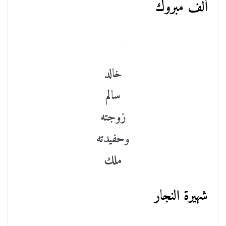
ألف مبروك
خالد
سالم
زوجته
وحفيدته
ملك
شهيرة النجار