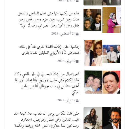
17 يونيو، 2023
هذه من يكتب عنها مش شمال الساحل والسحل
هناك ومين شرب ومين عزم ومين رقص ومين
طلق ومين اتجوز ومين ابصر اي ومدرك اي؟
24 أغسطس، 2025
بمناسبة حفل زفاف الفنانة بشرى غداً على خالد
نستعرض لكم الأزواج السابقين للفنانة بشرى
30 يوليو، 2024
آخر إتصال من إيمان البحر لي في يناير الماضي وكان
هذا الكلام مش حابب تزوريني وأنا تعبان أوي لما
أخف هنتقابل في سان جيوفاني أنا بس بطمن
عليكي
12 يوليو، 2023
مش قلت لكم من يومين ان ذهاب حلا شيحة عند
نقيب الفنانين وهي تعتذر وهو يقبل. اعتذارها
ومسامحين بنتنا حلاوراه شغل عملته ووقعته ومكتمة