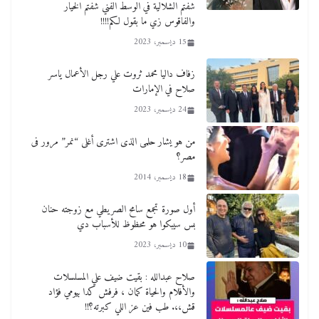
شفتم الشلالية في الوسط الفني شفتم الخيار
والفاقوس زي ما بقول لكم!!!!
15 ديسمبر، 2023
زفاف داليا محمد ثروت علي رجل الأعمال ياسر
صلاح في الإمارات
24 ديسمبر، 2023
من هو يشار حلمى الذى اشترى أغلى “نمر” مرور فى
مصر؟
18 ديسمبر، 2014
أول صورة تجمع سامح الصريطي مع زوجته حنان
بس سيبكوا هو محظوظ للأسباب دي
10 ديسمبر، 2023
صلاح عبدالله : بقيت ضيف علي المسلسلات
والأفلام والحياة كمان ، فرفش كدا بيومي فؤاد
قش،،. طب فين عز اللي كبرته؟!!