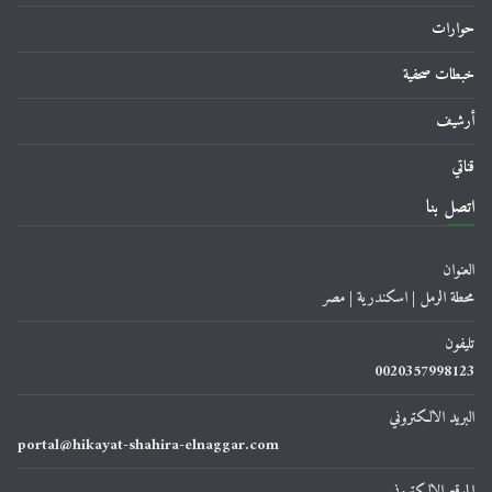
حوارات
خبطات صحفية
أرشيف
قناتي
اتصل بنا
العنوان
محطة الرمل | اسكندرية | مصر
تليفون
0020357998123
البريد الالكتروني
portal@hikayat-shahira-elnaggar.com
الموقع الالكتروني