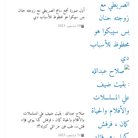
أول صورة تجمع سامح الصريطي مع زوجته حنان
بس سيبكوا هو محظوظ للأسباب دي
10 ديسمبر، 2023
صلاح عبدالله : بقيت ضيف علي المسلسلات
والأفلام والحياة كمان ، فرفش كدا بيومي فؤاد
قش،،. طب فين عز اللي كبرته؟!!
31 ديسمبر، 2023