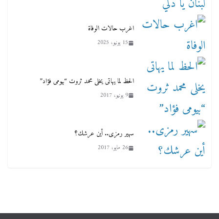
اغرب حالات الوفاة
15 يونيو، 2025
الحظ لما يهاتى يخلى محمد ثروت “بيومى فؤاد”
9 يونيو، 2017
سهير رمزى.. أين عرشك؟
26 مايو، 2017