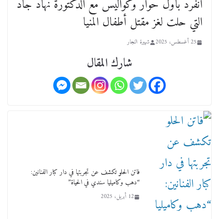
انفرد بأول حوار وكواليس مع الدكتورة نهاد جاد
عن عمر يناهز ال99 عاما وشهر رحيل شقيق ميشيل
التي حلت لغز مقتل أطفال المنيا
أحد ودفنه في هدوء الأحد الماضي
18 فبراير، 2026
25 أغسطس، 2025
شهيرة النجار
شارك المقال
ورحل أبو القانون الدولي هكذا نعي المستشار سامح
عبد الحكم استاذه مفيد شهاب
15 فبراير، 2026
فاتن الحلو تكشف عن تجربتها في دار كبار الفنانين:
“دهب وكاميليا سندي في الحياة”
12 أبريل، 2025