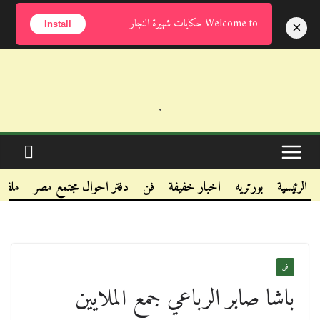
الجمعة, أغسطس 7, 2026
Welcome to حكايات شهيرة النجار
×
Install
.
.
.
الرئيسية
بورتريه
اخبار خفيفة
فن
دفتر احوال مجتمع مصر
ملفا
فن
باشا صابر الرباعي جمع الملايين