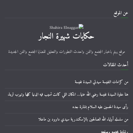
عن الموقع
حكايات شهيرة النجار
موقع يهتم باخبار المجتمع والفن واحدث التطورات والتحليل لقضايا المجتمع والفن الجديدة
أحدث المقالات
من كرامات النفيسة سيدتي السيدة نفيسة
هنا خلوة السيدة نفيسة رضي الله عنها… المكان اللي كانت تسيب فيه الدنيا كلها وتهرب لربنا.
رأى سيدنا الحسين عليه السلام بشارة جده
من سلسله أولياء الله الصالحين بالإسكندرية سيدي داوود بن ماخلا
برشامة مجتمع وصلحه