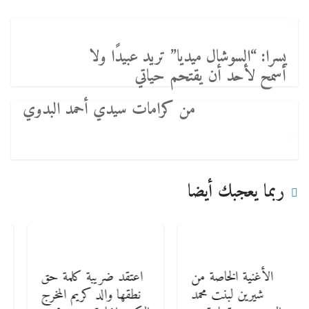
يسرا: “السوشال ميديا” تريد عبيدًا ولا
أسمح لأحد أن يقتحم حياتي
من كرامات سيدي أحمد البدوي
ربما يعجبك أيضا
الأغنية الخاصة من
اعتقد ضريبة كلمة حق
شيرين لبنت محمد
نطقها والد كريم المخرج