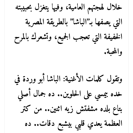
خلال لهجتهم العامية، وفيها يتغزل بحبيبته
التي يصفها بـ”الباشا” بالطريقة المصرية
الخفيفة التي تعجب الجميع، وتشعرك بالمرح
والمحبة.
وتقول كلمات الأغنية: الباشا أبو وردة في
خده بيمسي على الحلوين.. ده جمال أصلي
بتاع بلده مشفتش زيه اثنين.. من كتر
العظمة يعدي قلبي بيشبع دقات.. ده