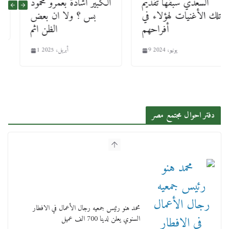
السعدي سبقها تقديم
الكبير اشادة بعمرو محمود
تلك الأغنيات لهؤلاء في
بس ؟ ولا ان بعض
أفراحهم
الظن اثم
9 يونيو، 2024
1 أبريل، 2025
دفتر احوال مجتمع مصر
محمد هنو رئيس جمعيه رجال الأعمال في الافطار
السنوي يعلن لدينا 700 الف عميل