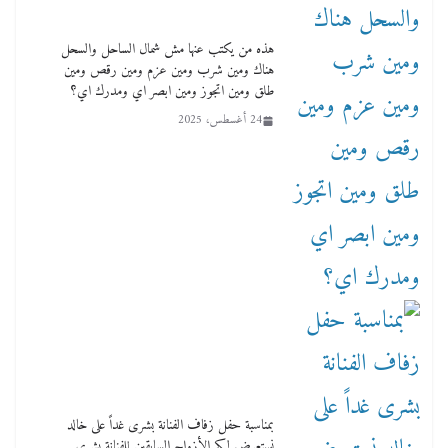
هذه من يكتب عنها مش شمال الساحل والسحل
هناك ومين شرب ومين عزم ومين رقص ومين
طلق ومين اتجوز ومين ابصر اي ومدرك اي؟
24 أغسطس، 2025
لنا ان نفخر جمعيا إنجلترا تحتفل بمرور 10 سنوات
لأول فرع لمدارس لها بمصر في فينا بحضور ولي
العهد
2 أبريل، 2026
بمناسبة حفل زفاف الفنانة بشرى غداً على خالد
نستعرض لكم الأزواج السابقين للفنانة بشرى