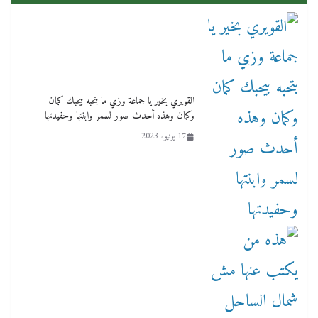
من مذكراتي علي هامش الأفراح حته كدا كهارب
تودي تحت الشمس يا ورا الشمس ووصفة كيف
تكون سمسار فنانين لناس مش مفهومين
12 يناير، 2026
القويري بخير يا جماعة وزي ما بتحبه بيحبك كمان
وكمان وهذه أحدث صور لسمر وابنتها وحفيدتها
17 يونيو، 2023
عاجل قيد حركته وهتك عرضه بالقوة”.. جنايات
دمنهور تصدر حيثيات حبس المتهم بالاعتداء على
الطفل ياسين
12 ديسمبر، 2025