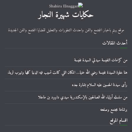
حكايات شهيرة النجار
موقع يهتم باخبار المجتمع والفن واحدث التطورات والتحليل لقضايا المجتمع والفن الجديدة
أحدث المقالات
من كرامات النفيسة سيدتي السيدة نفيسة
هنا خلوة السيدة نفيسة رضي الله عنها… المكان اللي كانت تسيب فيه الدنيا كلها وتهرب لربنا.
رأى سيدنا الحسين عليه السلام بشارة جده
من سلسله أولياء الله الصالحين بالإسكندرية سيدي داوود بن ماخلا
برشامة مجتمع وصلحه
اقسام الموقع