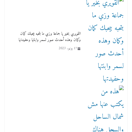
القويري بخير يا جماعة وزي ما بتحبه بيحبك كمان
وكمان وهذه أحدث صور لسمر وابنتها وحفيدتها
17 يونيو، 2023