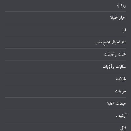
بورتريه
اخبار خفيفة
فن
دفتر احوال مجتمع مصر
ملفات وتحقيقات
حكايات وذكريات
مقالات
حوارات
خبطات صحفية
أرشيف
قناتي