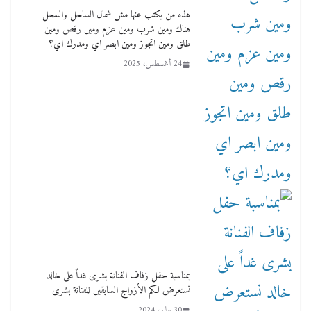
هذه من يكتب عنها مش شمال الساحل والسحل
هناك ومين شرب ومين عزم ومين رقص ومين
طلق ومين اتجوز ومين ابصر اي ومدرك اي؟
24 أغسطس، 2025
بمناسبة حفل زفاف الفنانة بشرى غداً على خالد
نستعرض لكم الأزواج السابقين للفنانة بشرى
30 يوليو، 2024