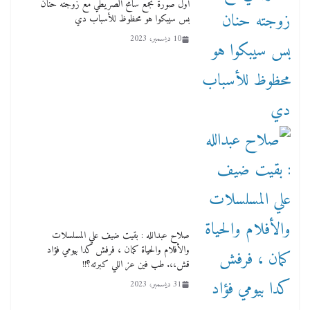
أول صورة تجمع سامح الصريطي مع زوجته حنان
بس سيبكوا هو محظوظ للأسباب دي
10 ديسمبر، 2023
صلاح عبدالله : بقيت ضيف علي المسلسلات
والأفلام والحياة كمان ، فرفش كدا بيومي فؤاد
قش،،. طب فين عز اللي كبرته؟!!
31 ديسمبر، 2023