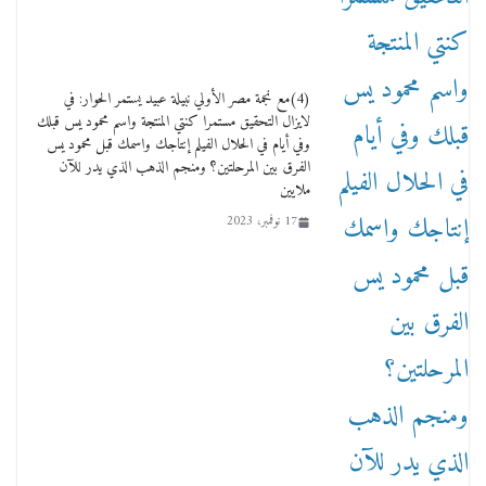
(4)مع نجمة مصر الأولي نبيلة عبيد يستمر الحوار: في
لايزال التحقيق مستمرا كنتي المنتجة واسم محمود يس قبلك
وفي أيام في الحلال الفيلم إنتاجك واسمك قبل محمود يس
الفرق بين المرحلتين؟ ومنجم الذهب الذي يدر للآن
ملايين
17 نوفمبر، 2023