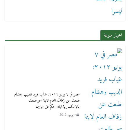
اخبار منوعة
مصر في ٧ يونيو ٢٠١٢: غياب فريد الديب وهشام
طلعت عن زفاف العام لابنة سحر طلعت
بالإسكندرية ليلة الحكم على مبارك
7 يونيو، 2012