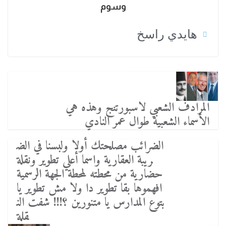
وسوم
هايدي راسخ
المرادف الشعبي لاسبورتنج وهذه هي
الأسماء الشعبية طوال عمر النادي
الضرائب مصلحتك أولا ولبسنا في الض
ريبة العقارية واسما أعلي تطوير ونقلة
حضارية من محطته لمحطة الجهة الرسمية
افهموها بقا تطوير دا ولا مش تطوير يا
بتوع المدارس يا متنورين ؟!!! شفت الن
قلة