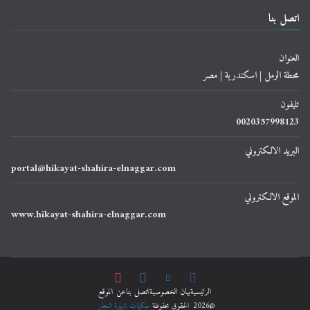
اتصل بنا
العنوان
محطة الرمل | اسكندرية | مصر
تليفون
0020357998123
البريد الالكتروني
portal@hikayat-shahira-elnaggar.com
الموقع الالكتروني
www.hikayat-shahira-elnaggar.com
الرئيسية
ﺑﻴﺎﻥ اﻟﺨﺼﻮﺻﻴﺔ
اتصل بنا
عن الموقع
@2026 الحقوق محفوظة
حكايات شهيرة النجار