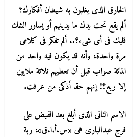
الخارق الذى يغلبون به شيطان أفكارك؟
ألم يقع تحت يدك ما يدينهم أو يساور الشك
قلبك فى أى شىء؟.. ألم تفكر فى كلامى
مرة واحدة، وأنه قد يكون فيه واحد من
المائة صواب قبل أن تعطيهم ثلاثة ملايين
إلا ربع؟! إنهم حقا أذكى من عرفت.
الاسم الثانى الذى أبلغ بعد القبض على
فرج عبدالبارى هى «س.أ.ا.ق»، ربة