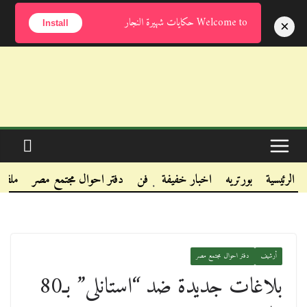
السبت, أغسطس 8, 2026
Welcome to حكايات شهيرة النجار
×
Install
.
.
الرئيسية
بورتريه
اخبار خفيفة
فن
دفتر احوال مجتمع مصر
ملفا
.
أرشيف
دفتر احوال مجتمع مصر
بلاغات جديدة ضد “استانلى” بـ80