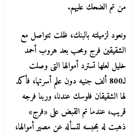
من تم الضحك عليهم.
ونعود لزميلته بالبنك، ظلت تتواصل مع
الشقيقين فرج ومحب بعد هروب أحمد
خليل لعلها تسترد أموالها التى وصلت
لـ800 ألف جنيه دون علم أسرتها، فأكد
لها الشقيقان فلوسك عندنا، وربنا فرجه
قريب، عندما تم القبض على «فرج»
ذهبت له بمحبسه لتسأله عن مصير أموالها،