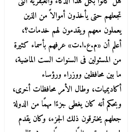
هل كانوا بكل هذا الذكاء والعبقرية التى
تجعلهم حتى يأخذون أموالاً من الذين
يعملون معهم ويقدمون لهم خدمات؟،
أعلم أن «م.ع.ا.ت» عرفهم بأسماء كثيرة
من المسئولين فى السنوات الست الماضية،
ما بين محافظين ووزراء ورؤساء
أكاديميات، وطال الأمر محافظات أخرى،
وبحكم أنه كان يغطى جزءًا مهمًا من الدولة
جعلهم يخترقون ذلك الجزء، وكان يقدم