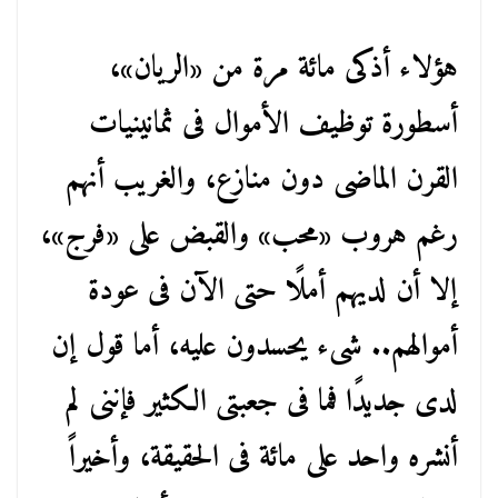
هؤلاء أذكى مائة مرة من «الريان»،
أسطورة توظيف الأموال فى ثمانينيات
القرن الماضى دون منازع، والغريب أنهم
رغم هروب «محب» والقبض على «فرج»،
إلا أن لديهم أملًا حتى الآن فى عودة
أموالهم.. شىء يحسدون عليه، أما قول إن
لدى جديدًا فما فى جعبتى الكثير فإننى لم
أنشره واحد على مائة فى الحقيقة، وأخيراً