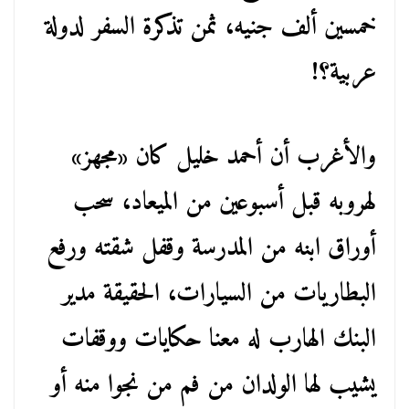
خمسين ألف جنيه، ثمن تذكرة السفر لدولة
عربية؟!
والأغرب أن أحمد خليل كان «مجهز»
لهروبه قبل أسبوعين من الميعاد، سحب
أوراق ابنه من المدرسة وقفل شقته ورفع
البطاريات من السيارات، الحقيقة مدير
البنك الهارب له معنا حكايات ووقفات
يشيب لها الولدان من فم من نجوا منه أو