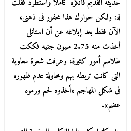
حديثه القديم فأنكره كاملاً واستطرد فقلت
له: ولكن حوارك هذا محفور فى ذهنى،
الآن فقط بعد إبلاغه عن أن استانلى
أخذت منه 2.75 مليون جنيه فككت
طلاسم أمور كثيرة، وعرفت شعرة معاوية
التى كانت تربطه بهم ومحاولة عدم ظهوره
فى شكل المهاجم «أخذوه لحم ورموه
عضم».