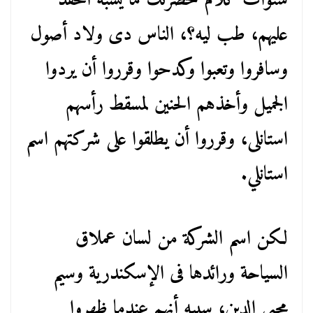
سنوات كلام حضرتك ما يشبه الحقد
عليهم، طب ليه؟، الناس دى ولاد أصول
وسافروا وتعبوا وكدحوا وقرروا أن يردوا
الجميل وأخذهم الحنين لمسقط رأسهم
استانلى، وقرروا أن يطلقوا على شركتهم اسم
استانلي.
لكن اسم الشركة من لسان عملاق
السياحة ورائدها فى الإسكندرية وسيم
محيى الدين، سببه أنهم عندما ظهروا