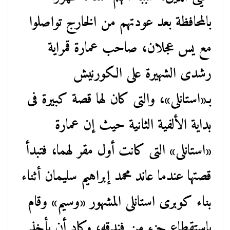
بالمحافظة بعد عودتهم من الخارج تواصلوا
مع يس عجلان، صاحب عمارة قمراية
رشدى الشهيرة على الكورنيش
بـ«استانلى»، والتى كان لها قصة كبيرة فى
بداية الألفية الثانية حيث إن عمارة
«استانلى» التى كانت أول مقر لهما، فتبدأ
قصتها عندما عاند محمد إبراهيم سليمان أثناء
بناء كوبرى استانلى المشهور «وسيم» وقام
باستقطاع جزء من فندقه، وكاد أن يأخذ