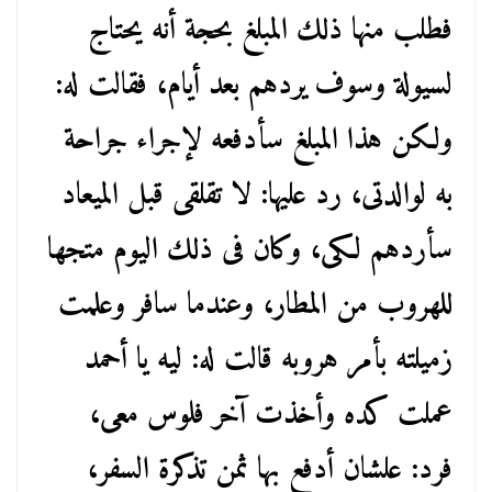
فطلب منها ذلك المبلغ بحجة أنه يحتاج
لسيولة وسوف يردهم بعد أيام، فقالت له:
ولكن هذا المبلغ سأدفعه لإجراء جراحة
به لوالدتى، رد عليها: لا تقلقى قبل الميعاد
سأردهم لكى، وكان فى ذلك اليوم متجها
للهروب من المطار، وعندما سافر وعلمت
زميلته بأمر هروبه قالت له: ليه يا أحمد
عملت كده وأخذت آخر فلوس معى،
فرد: علشان أدفع بها ثمن تذكرة السفر،