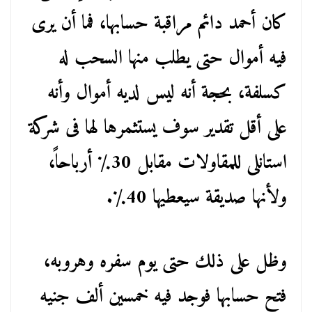
كان أحمد دائم مراقبة حسابها، فما أن يرى
فيه أموال حتى يطلب منها السحب له
كسلفة، بحجة أنه ليس لديه أموال وأنه
على أقل تقدير سوف يستثمرها لها فى شركة
استانلى للمقاولات مقابل 30٪ أرباحاً،
ولأنها صديقة سيعطيها 40٪.
وظل على ذلك حتى يوم سفره وهروبه،
فتح حسابها فوجد فيه خمسين ألف جنيه