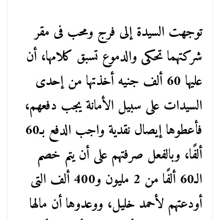
توجهت السيدة إلى فرج ومحب فى مقر
شركتهما تحكى والدموع تسبق كلامها، أن
عليها 60 ألف جنيه أخذتها من إحدى
السيدات على سبيل الأمانة يجب دفعهم،
فأعطوها إيصال نقدية واجب الدفع بـ60
ألفًا، وبالفعل صرفتهم على أن يتم خصم
الـ60 ألفًا من 2 مليون و400 ألف التى
أودعتهم لأحمد خليل، ووعدوها أن مالها