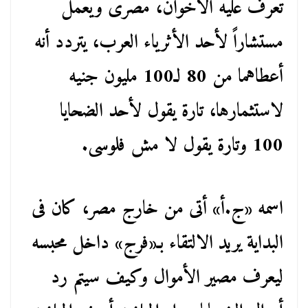
تعرف عليه الأخوان، مصرى ويعمل
مستشاراً لأحد الأثرياء العرب، يتردد أنه
أعطاهما من 80 لـ100 مليون جنيه
لاستثمارها، تارة يقول لأحد الضحايا
100 وتارة يقول لا مش فلوسى.
اسمه «ج.أ» أتى من خارج مصر، كان فى
البداية يريد الالتقاء بـ«فرج» داخل محبسه
ليعرف مصير الأموال وكيف سيتم رد