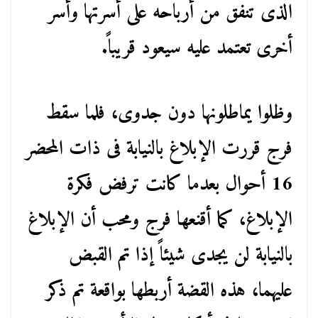
الذى تنفق من أرباحه على أسرتها وأسر
أخرى تعتمد عليه سيعود قريباً.
وظلوا يماطلونها دون جدوى، فلما سقط
فرج قررت الإبلاغ بالنيابة فى ذات المحضر
16 أحوال بعدما كانت ترفض فكرة
الإبلاغ، كما أقنعها فرج ومحب أن الإبلاغ
بالنيابة لن يجدى شيئاً إذا تم القبض
عليهما، هذه القضة أربطها بواقعة تم ذكر