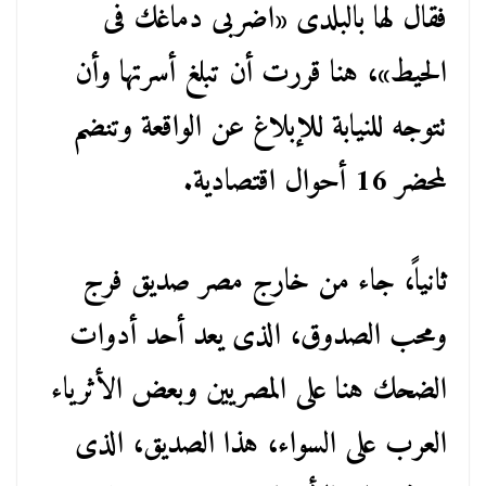
فقال لها بالبلدى «اضربى دماغك فى
الحيط»، هنا قررت أن تبلغ أسرتها وأن
تتوجه للنيابة للإبلاغ عن الواقعة وتنضم
لمحضر 16 أحوال اقتصادية.
ثانياً، جاء من خارج مصر صديق فرج
ومحب الصدوق، الذى يعد أحد أدوات
الضحك هنا على المصريين وبعض الأثرياء
العرب على السواء، هذا الصديق، الذى