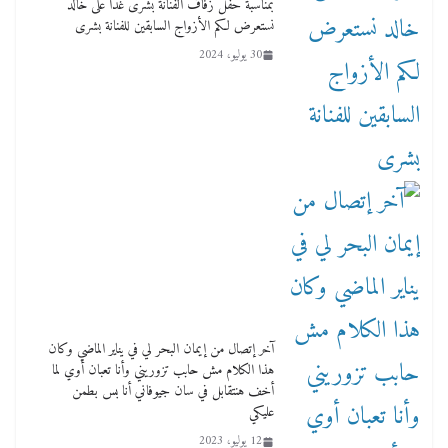
بمناسبة حفل زفاف الفنانة بشرى غداً على خالد
نستعرض لكم الأزواج السابقين للفنانة بشرى
30 يوليو، 2024
آخر إتصال من إيمان البحر لي في يناير الماضي وكان
هذا الكلام مش حابب تزوريني وأنا تعبان أوي لما
أخف هنتقابل في سان جيوفاني أنا بس بطمن
عليكي
12 يوليو، 2023