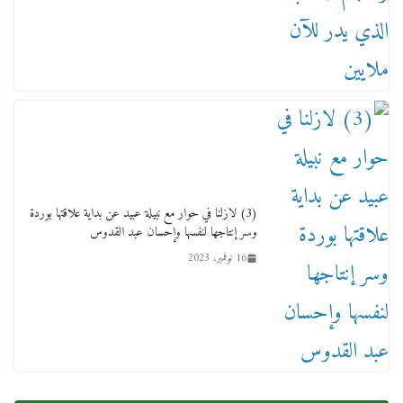
تكون سمسار فنانين لناس مش مفهومين
12 يناير، 2026
(3) لازلنا في حوار مع نبيلة عبيد عن بداية علاقتها بوردة
وسر إنتاجها لنفسها وإحسان عبد القدوس
16 نوفمبر، 2023
عاجل قيد حركته وهتك عرضه بالقوة”.. جنايات
دمنهور تصدر حيثيات حبس المتهم بالاعتداء على
الطفل ياسين
12 ديسمبر، 2025