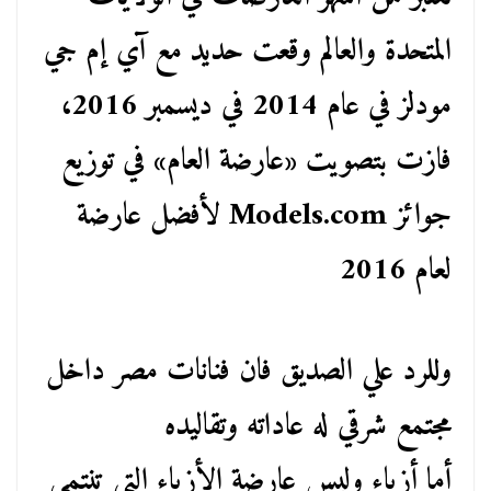
المتحدة والعالم وقعت حديد مع آي إم جي
مودلز في عام 2014 في ديسمبر 2016،
فازت بتصويت «عارضة العام» في توزيع
جوائز Models.com لأفضل عارضة
لعام 2016
وللرد علي الصديق فان فنانات مصر داخل
مجتمع شرقي له عاداته وتقاليده
أما أزياء وليس عارضة الأزياء التي تنتمي