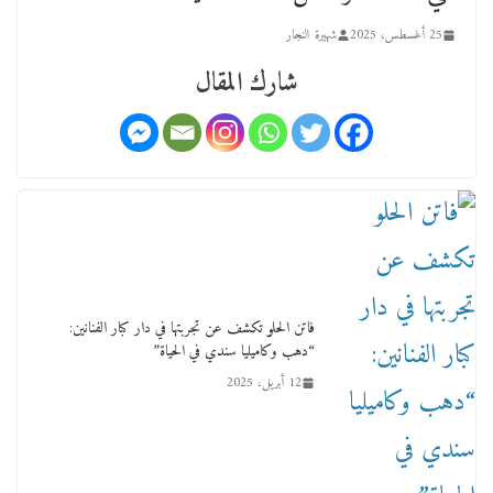
أحد ودفنه في هدوء الأحد الماضي
18 فبراير، 2026
25 أغسطس، 2025
شهيرة النجار
شارك المقال
ورحل أبو القانون الدولي هكذا نعي المستشار سامح
عبد الحكم استاذه مفيد شهاب
15 فبراير، 2026
فاتن الحلو تكشف عن تجربتها في دار كبار الفنانين:
“دهب وكاميليا سندي في الحياة”
12 أبريل، 2025