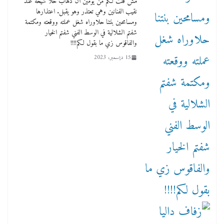
مش قلت لكم من يومين ان ذهاب حلا شيحة عند
نقيب الفنانين وهي تعتذر وهو يقبل. اعتذارها
ومسامحين بنتنا حلاوراه شغل عملته ووقعته ومكتمة
شفتم الشلالية في الوسط الفني شفتم الخيار
والفاقوس زي ما بقول لكم!!!!
15 ديسمبر، 2023