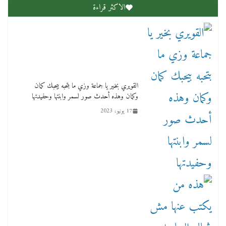
الاكثر قراءة
لنا ان نفخر جمعيا إنجلترا تحتفل بمرور 10 سنوات
لأول فرع لمدارس لها بمصر في فينا بحضور ولي
القويري بخير يا جماعة وزي ما بتحبه بيحبك كمان
العهد
وكمان وهذه أحدث صور لسمر وابنتها وحفيدتها
2 أبريل، 2026
17 يونيو، 2023