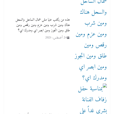
هذه من يكتب عنها مش شمال الساحل والسحل
هناك ومين شرب ومين عزم ومين رقص ومين
طلق ومين اتجوز ومين ابصر اي ومدرك اي؟
24 أغسطس، 2025