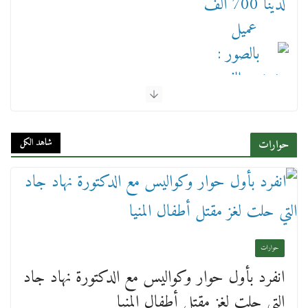
بالصور : بحضور الفريق كامل الوزير وزير النقل
وقيادات النقل البحري.. غرفة الملاحة تنظم حفل
إفطارها السنوي
شاهد الكل
حوارات
4 مارس، 2026
حوارات
انفرد بأول حوار وكواليس مع الدكتورة نهاد جاد
عن عمر يناهز ال99 عاما وشهر رحيل شقيق ميشيل
التي حلت لغز مقتل أطفال المنيا