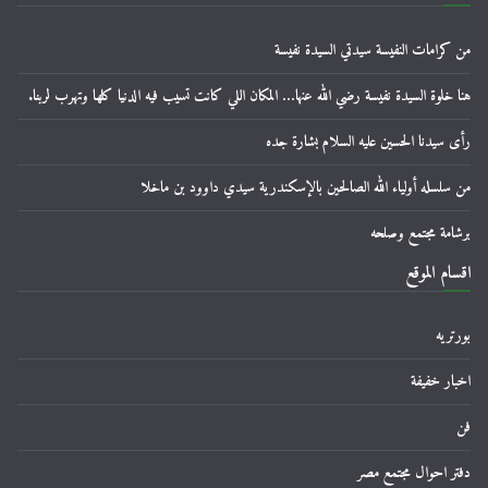
من كرامات النفيسة سيدتي السيدة نفيسة
هنا خلوة السيدة نفيسة رضي الله عنها… المكان اللي كانت تسيب فيه الدنيا كلها وتهرب لربنا.
رأى سيدنا الحسين عليه السلام بشارة جده
من سلسله أولياء الله الصالحين بالإسكندرية سيدي داوود بن ماخلا
برشامة مجتمع وصلحه
اقسام الموقع
بورتريه
اخبار خفيفة
فن
دفتر احوال مجتمع مصر