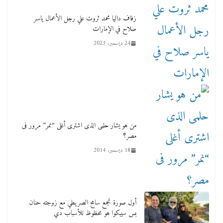
زفاف داليا محمد ثروت علي رجل الأعمال ياسر
صلاح في الإمارات
24 ديسمبر، 2023
من هو يشار حلمى الذى اشترى أغلى “نمر” مرور فى
مصر؟
18 ديسمبر، 2014
أول صورة تجمع سامح الصريطي مع زوجته حنان
بس سيبكوا هو محظوظ للأسباب دي