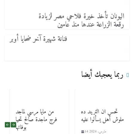
اليونان تأخذ خيرة فلاحي مصر لزيادة
رقعة الزراعة عندها منذ عامين
فنانة شهيرة آخر ضحايا أوبر
ربما يعجبك أيضا
تحس ان التريند ده
من مايا مرسي لماجد
ملوش أهل يسألوا عليه
فرج ماجدة صالح تحيا
بوفاتها
14 مارس، 2024