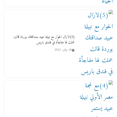
لجنة النقل والمواصلات بمجلس النواب ترسم خارطة
طريق لتطوير المنظومة .. ومصيلحي يطالب بـ«لجان
نوعية متخصصة» وربط التمويل بالإنجاز.
4 فبراير، 2026
(5)لازال الحوار مع نبيلة عبيد صداقتك بوردة قالت
عملت لها مفاجأة في فندق باريس
18 نوفمبر، 2023
ماذا تعرف عن القويري غير انه بتاع الشمعدان
والإعلانات ؟
18 يناير، 2026