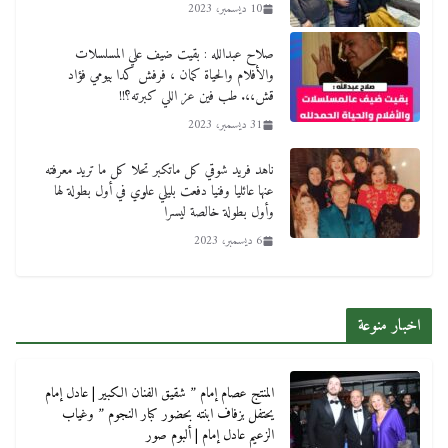
10 ديسمبر، 2023
صلاح عبدالله : بقيت ضيف علي المسلسلات
والأفلام والحياة كمان ، فرفش كدا بيومي فؤاد
قش،،. طب فين عز اللي كبرته؟!!
31 ديسمبر، 2023
ناهد فريد شوقي كل ماتكبر تحلا كل ما تريد معرفته
عنها عائليا وفنيا دفعت بليلي علوي في أول بطولة لها
وأول بطولة خالصة ليسرا
6 ديسمبر، 2023
اخبار منوعة
المنتج عصام إمام ” شقيق الفنان الكبير | عادل إمام
يحتفل بزفاف ابنته بحضور كبار النجوم ” وغياب
الزعيم عادل إمام | ألبوم صور