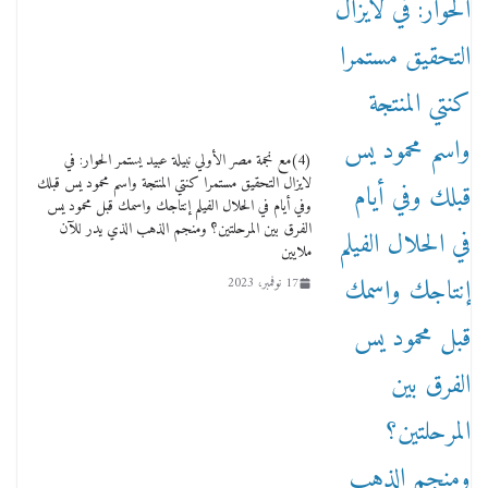
وفاة أسطورة الثمانيات وجيل العصر الذهبي طاهر
القويري ملك الدعاية لأشهر بسكويت في مصر
(4)مع نجمة مصر الأولي نبيلة عبيد يستمر الحوار: في
17 يناير، 2026
لايزال التحقيق مستمرا كنتي المنتجة واسم محمود يس قبلك
وفي أيام في الحلال الفيلم إنتاجك واسمك قبل محمود يس
الفرق بين المرحلتين؟ ومنجم الذهب الذي يدر للآن
ملايين
17 نوفمبر، 2023
من مذكراتي علي هامش الأفراح حته كدا كهارب
تودي تحت الشمس يا ورا الشمس ووصفة كيف