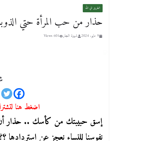
الطريق الي الله
حذار من حب المرأة حتي الذوبا
9 مايو، 2024
شهيرة النجار
601 Views
شا
اضغط هنا لتشترك 
إسق حبيبتك من كأسك .. حذار أن ت
نفوسنا للنساء نعجز عن استردادها ؟؟