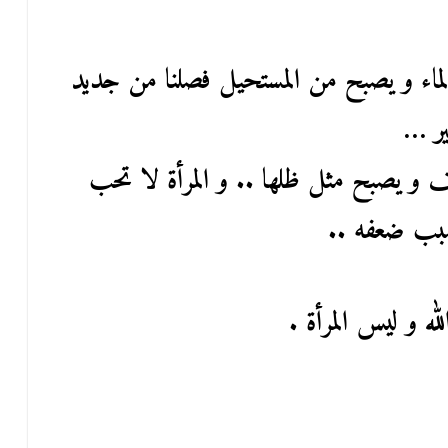
الماء و يصبح من المستحيل فصلنا من جديد
خير …
 و يصبح مثل ظلها .. و المرأة لا تحب
بب ضعفه ..
له و ليس المرأة .