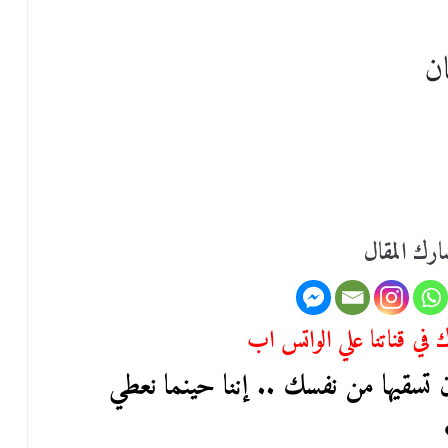
ن
رك المقال
في قناتنا علي الواتس اب
سقيها من نفسك .. إننا حينما نعطي