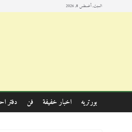
السبت, أغسطس 8, 2026
بورتريه
اخبار خفيفة
فن
دفتر اح