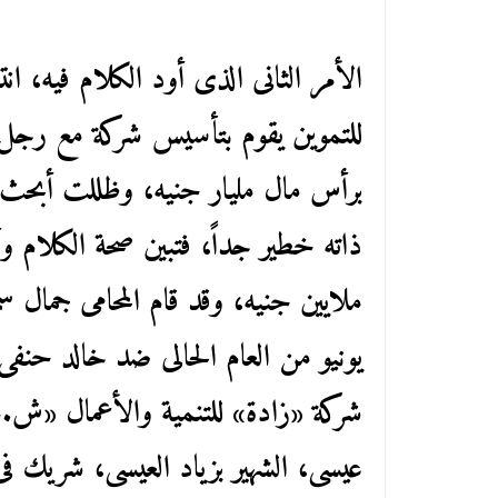
الأمر الثانى الذى أود الكلام فيه، ان
للتموين يقوم بتأسيس شركة مع رجل أع
برأس مال مليار جنيه، وظللت أبحث
ذاته خطير جداً، فتبين صحة الكلام وأ
ملايين جنيه، وقد قام المحامى جمال سم
يونيو من العام الحالى ضد خالد حنفى
شركة «زادة» للتنمية والأعمال «ش.م
عيسى، الشهير بزياد العيسى، شريك فى 