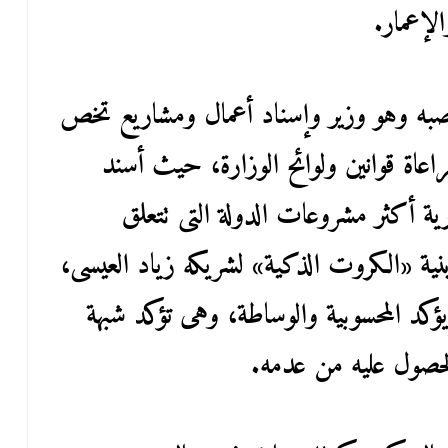
لإعمار.
صبه وهو وزير وإسناد أعمال ومشاريع تخص
مراعاة قوانين ولوائح الوزارة، حيث أسند
ارية أكثر مشروعات الدولة التى تتعلق
ينية «الكروت الذكية» لشريكه زياد العيسى،
ؤكد المحسوبية والوساطة، وهى تؤكد شبهة
الحصول عليه من عدمه.