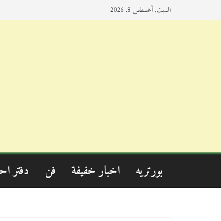
السبت, أغسطس 8, 2026
بورتريه
اخبار خفيفة
فن
دفتر اح