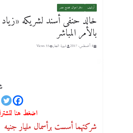
أرشيف
دفتر احوال مجتمع مصر
خالد حنفى أسند لشريكه «زياد 
بالأمر المباشر
4 أغسطس، 2017
شهيرة النجار
55 Views
شا
اضغط هنا لتشترك 
شركتهما أسست برأسمال مليار جنيه