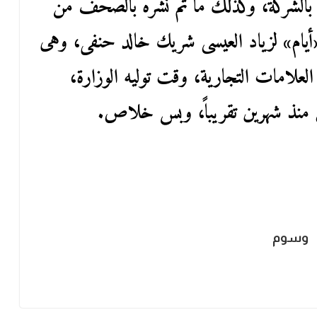
 بالشركة، وكذلك ما تم نشره بالصحف من
أيام» لزياد العيسى شريك خالد حنفى، وهى
العلامات التجارية، وقت توليه الوزارة،
ثائق منذ شهرين تقريباً، وبس خلاص.
وسوم