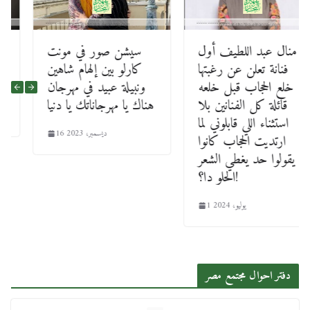
منال عبد اللطيف أول
سيشن صور في مونت
فنانة تعلن عن رغبتها
كارلو بين إلهام شاهين
خلع الحجاب قبل خلعه
ونبيلة عبيد في مهرجان
قائلة كل الفنانين بلا
هناك يا مهرجاناتك يا دنيا
استثناء اللي قابلوني لما
16 ديسمبر، 2023
ارتديت الحجاب كانوا
يقولوا حد يغطي الشعر
الحلو دا؟!
1 يوليو، 2024
دفتر احوال مجتمع مصر