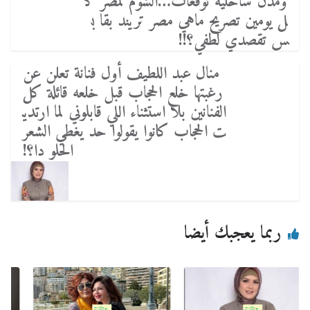
ومدن ساحلية توقعات…الشوم لمصر ك
ل يومين تصريح ماهي مصر تريند بقا ب
س تقصدي لطفي؟!!
منال عبد اللطيف أول فنانة تعلن عن
رغبتها خلع الحجاب قبل خلعه قائلة كل
الفنانين بلا استثناء اللي قابلوني لما ارتدي
ت الحجاب كانوا يقولوا حد يغطي الشعر
الحلو دا؟!
ربما يعجبك أيضا