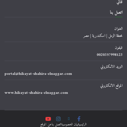
قناتي
اتصل بنا
العنوان
محطة الرمل | اسكندرية | مصر
تليفون
0020357998123
البريد الالكتروني
portal@hikayat-shahira-elnaggar.com
الموقع الالكتروني
www.hikayat-shahira-elnaggar.com
الرئيسية
ﺑﻴﺎﻥ اﻟﺨﺼﻮﺻﻴﺔ
اتصل بنا
عن الموقع