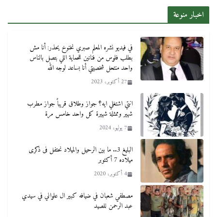
اخبار منوعة
في فيديو نشره المعلم صبري نخنوخ يحذر: أنا مش
بطلب فلوس من فنانين للحماية اللي بتصل بالناس
واحد منتحل شخصيتي أنا بساعد لوجه الله
27 أكتوبر، 2023
انتي اشتغلي ايه؟ جواز وطلاق قريباً جواز مطرب
شهير وممثلة شهيرة كل واحد خامس مرة
7 يوليو، 2024
البليغ 3.. ما بين الرحيل والميلاد نحتفل فى ذكرى
ميلاده 7 أكتوبر
4 أكتوبر، 2020
مصطفي شعبان في ضيافه كبير ال علواني في سيدي
عبد الرحمن للصيد