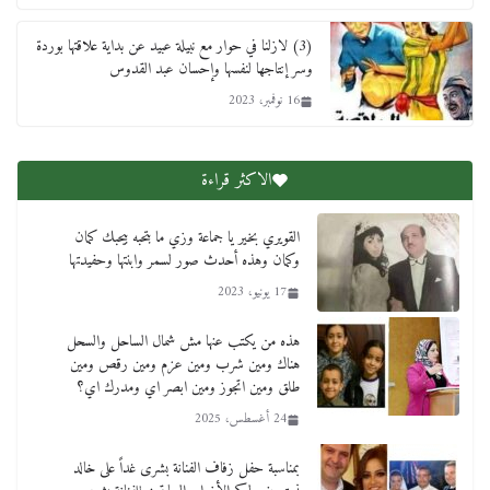
(3) لازلنا في حوار مع نبيلة عبيد عن بداية علاقتها بوردة
وسر إنتاجها لنفسها وإحسان عبد القدوس
16 نوفمبر، 2023
الاكثر قراءة
القويري بخير يا جماعة وزي ما بتحبه بيحبك كمان
وكمان وهذه أحدث صور لسمر وابنتها وحفيدتها
17 يونيو، 2023
هذه من يكتب عنها مش شمال الساحل والسحل
هناك ومين شرب ومين عزم ومين رقص ومين
طلق ومين اتجوز ومين ابصر اي ومدرك اي؟
24 أغسطس، 2025
بمناسبة حفل زفاف الفنانة بشرى غداً على خالد