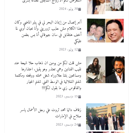
نستعرض لكم الأزواج السابقين للفنانة بشرى
30 يوليو، 2024
آخر إتصال من إيمان البحر لي في يناير الماضي وكان
هذا الكلام مش حابب تزوريني وأنا تعبان أوي لما
أخف هنتقابل في سان جيوفاني أنا بس بطمن
عليكي
12 يوليو، 2023
مش قلت لكم من يومين ان ذهاب حلا شيحة عند
نقيب الفنانين وهي تعتذر وهو يقبل. اعتذارها
ومسامحين بنتنا حلاوراه شغل عملته ووقعته ومكتمة
شفتم الشلالية في الوسط الفني شفتم الخيار
والفاقوس زي ما بقول لكم!!!!
15 ديسمبر، 2023
زفاف داليا محمد ثروت علي رجل الأعمال ياسر
صلاح في الإمارات
24 ديسمبر، 2023