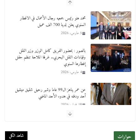
محمد هنو رئيس جمعيه رجال الأعمال في الافطار
السنوي يعلن لدينا 700 الف عميل
5 مارس، 2026
بالصور : بحضور الفريق كامل الوزير وزير النقل
وقيادات النقل البحري.. غرفة الملاحة تنظم حفل
إفطارها السنوي
4 مارس، 2026
عن عمر يناهز ال99 عاما وشهر رحيل شقيق ميشيل
أحد ودفنه في هدوء الأحد الماضي
18 فبراير، 2026
ورحل أبو القانون الدولي هكذا نعي المستشار سامح
عبد الحكم استاذه مفيد شهاب
شاهد الكل
حوارات
15 فبراير، 2026