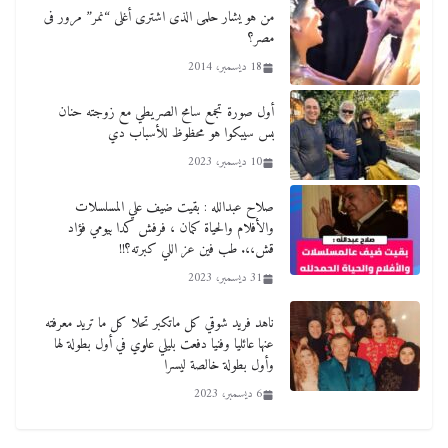
من هو يشار حلمى الذى اشترى أغلى “نمر” مرور فى
مصر؟
18 ديسمبر، 2014
أول صورة تجمع سامح الصريطي مع زوجته حنان
بس سيبكوا هو محظوظ للأسباب دي
10 ديسمبر، 2023
صلاح عبدالله : بقيت ضيف علي المسلسلات
والأفلام والحياة كمان ، فرفش كدا بيومي فؤاد
قش،،. طب فين عز اللي كبرته؟!!
31 ديسمبر، 2023
ناهد فريد شوقي كل ماتكبر تحلا كل ما تريد معرفته
عنها عائليا وفنيا دفعت بليلي علوي في أول بطولة لها
وأول بطولة خالصة ليسرا
6 ديسمبر، 2023