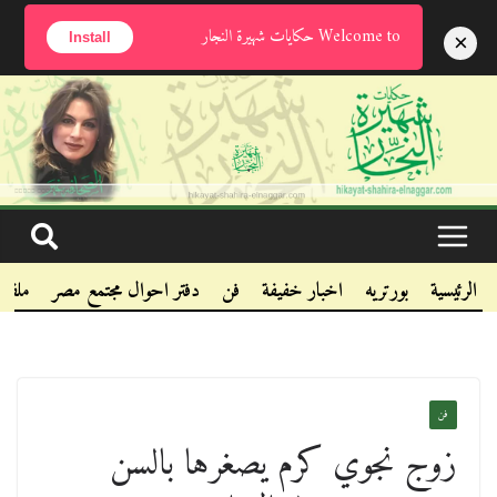
الأحد, أغسطس 9, 2026
Welcome to حكايات شهيرة النجار
×
Install
.
.
.
الرئيسية
بورتريه
اخبار خفيفة
فن
دفتر احوال مجتمع مصر
ملفا
فن
زوج نجوي كرم يصغرها بالسن