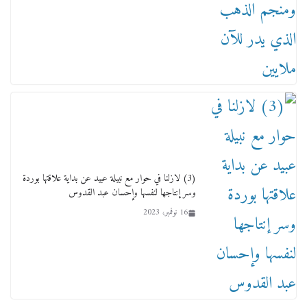
تودي تحت الشمس يا ورا الشمس ووصفة كيف
تكون سمسار فنانين لناس مش مفهومين
12 يناير، 2026
(3) لازلنا في حوار مع نبيلة عبيد عن بداية علاقتها بوردة
وسر إنتاجها لنفسها وإحسان عبد القدوس
16 نوفمبر، 2023
عاجل قيد حركته وهتك عرضه بالقوة”.. جنايات
دمنهور تصدر حيثيات حبس المتهم بالاعتداء على
الطفل ياسين
12 ديسمبر، 2025