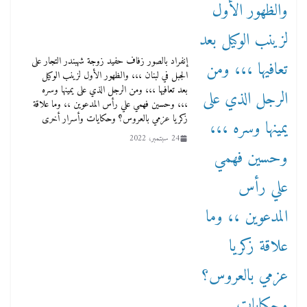
إنفراد بالصور زفاف حفيد زوجة شهبندر التجار على
الجبل في لبنان ،،، والظهور الأول لزينب الوكيل
بعد تعافيها ،،، ومن الرجل الذي على يمينها وسره
،،، وحسين فهمي علي رأس المدعوين ،، وما علاقة
زكريا عزمي بالعروس؟ وحكايات وأسرار أخرى
24 سبتمبر، 2022