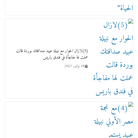
لجنة النقل والمواصلات بمجلس النواب ترسم خارطة
طريق لتطوير المنظومة .. ومصيلحي يطالب بـ«لجان
نوعية متخصصة» وربط التمويل بالإنجاز.
4 فبراير، 2026
(5)لازال الحوار مع نبيلة عبيد صداقتك بوردة قالت
عملت لها مفاجأة في فندق باريس
18 نوفمبر، 2023
ماذا تعرف عن القويري غير انه بتاع الشمعدان
والإعلانات ؟
18 يناير، 2026