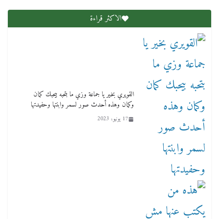
الاكثر قراءة
لنا ان نفخر جمعيا إنجلترا تحتفل بمرور 10 سنوات
لأول فرع لمدارس لها بمصر في فينا بحضور ولي
القويري بخير يا جماعة وزي ما بتحبه بيحبك كمان
العهد
وكمان وهذه أحدث صور لسمر وابنتها وحفيدتها
2 أبريل، 2026
17 يونيو، 2023