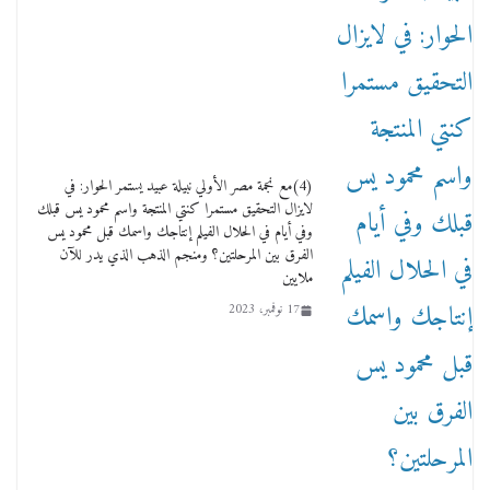
وفاة أسطورة الثمانيات وجيل العصر الذهبي طاهر
القويري ملك الدعاية لأشهر بسكويت في مصر
(4)مع نجمة مصر الأولي نبيلة عبيد يستمر الحوار: في
17 يناير، 2026
لايزال التحقيق مستمرا كنتي المنتجة واسم محمود يس قبلك
وفي أيام في الحلال الفيلم إنتاجك واسمك قبل محمود يس
الفرق بين المرحلتين؟ ومنجم الذهب الذي يدر للآن
ملايين
17 نوفمبر، 2023
من مذكراتي علي هامش الأفراح حته كدا كهارب