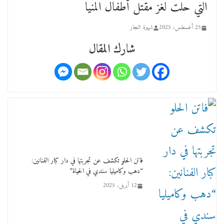
عن عمر يناهز ال99 عاما وشهر رحيل شقيق ميشيل
التي حلت لغز مقتل أطفال المنيا
أحد ودفنه في هدوء الأحد الماضي
18 فبراير، 2026
25 أغسطس، 2025
شهيرة النجار
شارك المقال
ورحل أبو القانون الدولي هكذا نعي المستشار سامح
عبد الحكم استاذه مفيد شهاب
15 فبراير، 2026
فاتن الحلو تكشف عن تجربتها في دار كبار الفنانين:
“دهب وكاميليا سندي في الحياة”
12 أبريل، 2025