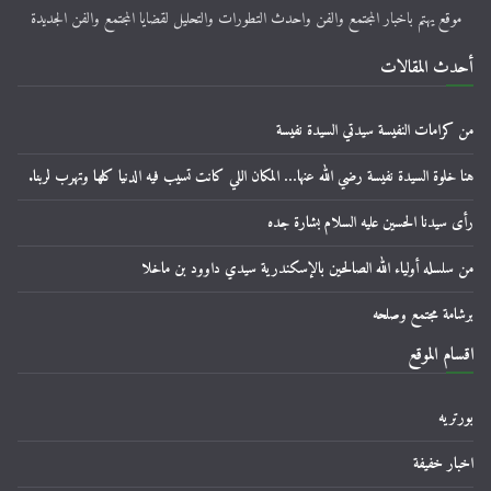
موقع يهتم باخبار المجتمع والفن واحدث التطورات والتحليل لقضايا المجتمع والفن الجديدة
أحدث المقالات
من كرامات النفيسة سيدتي السيدة نفيسة
هنا خلوة السيدة نفيسة رضي الله عنها… المكان اللي كانت تسيب فيه الدنيا كلها وتهرب لربنا.
رأى سيدنا الحسين عليه السلام بشارة جده
من سلسله أولياء الله الصالحين بالإسكندرية سيدي داوود بن ماخلا
برشامة مجتمع وصلحه
اقسام الموقع
بورتريه
اخبار خفيفة