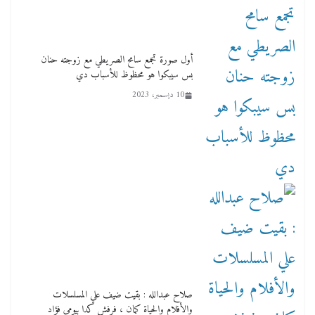
أول صورة تجمع سامح الصريطي مع زوجته حنان
بس سيبكوا هو محظوظ للأسباب دي
10 ديسمبر، 2023
صلاح عبدالله : بقيت ضيف علي المسلسلات
والأفلام والحياة كمان ، فرفش كدا بيومي فؤاد