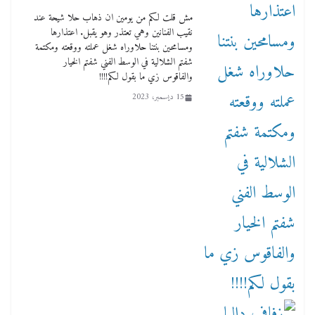
مش قلت لكم من يومين ان ذهاب حلا شيحة عند
نقيب الفنانين وهي تعتذر وهو يقبل. اعتذارها
ومسامحين بنتنا حلاوراه شغل عملته ووقعته ومكتمة
شفتم الشلالية في الوسط الفني شفتم الخيار
والفاقوس زي ما بقول لكم!!!!
15 ديسمبر، 2023