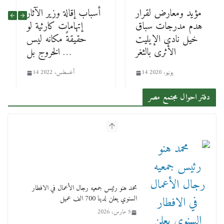
مؤيد ومعارض لقرار
أسباب إقالة وزير الآثار
هدم مدرجات سباق
إتهامات كارثية لو
خيل نادى الإيليت
حقيقةً مكانه ليس
الأثرى بالثغر
الخروج بل …
14 يونيو، 2020
14 أغسطس، 2022
دفتر احوال مجتمع مصر
محمد هنو رئيس جمعيه رجال الأعمال في الافطار
السنوي يعلن لدينا 700 الف عميل
5 مارس، 2026