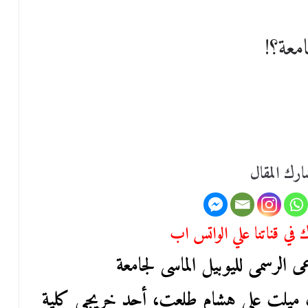
معة؟!
رك المقال
في قناتنا علي الواتس اب
ى الرسمى لليوبيل الماسى لجامعة
 ميلت على هشام طلعت، أحد خريجى كلية