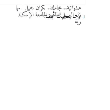
عشوائية.. مجاملة.. نكران جميل | مها
زل اليوبيل الماسى لجامعة الإسكند
ربما يعجبك أيضا
رية