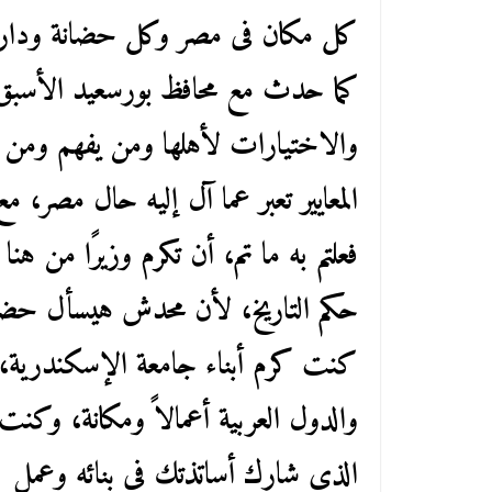
كل مكان فى مصر وكل حضانة ودار أي
كما حدث مع محافظ بورسعيد الأسبق ول
والاختيارات لأهلها ومن يفهم ومن 
المعايير تعبر عما آل إليه حال مصر، 
فعلتم به ما تم، أن تكرم وزيرًا من هن
حكم التاريخ، لأن محدش هيسأل حضر
كنت كرم أبناء جامعة الإسكندرية، ا
والدول العربية أعمالاً ومكانة، وكنت
الذى شارك أساتذتك فى بنائه وعمل 