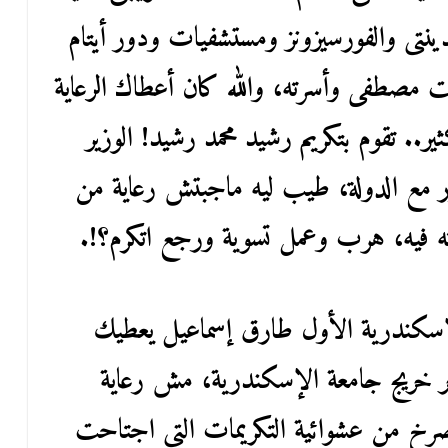
ينتى والفورسيزونز ومستشفيات ودور أيتام
ت مصطفى وأسرته، والله كان أعطاك الرعاية
ر.. تقوم بتكريم رشيد محمد رشيد! الوزير
 مع الدولة، طيب ليه ماجبتش رعاية من
ته فيه، هرب وعمل تسوية ورجع اتكرم؟!.
سكندرية الأول طارق إسماعيل يعطيك
ر خريج جامعة الإسكندرية، مش رعاية
خ من عشوائية التكريمات التى اجتاحت