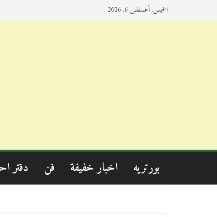
الخميس, أغسطس 6, 2026
بورتريه
اخبار خفيفة
فن
دفتر اح