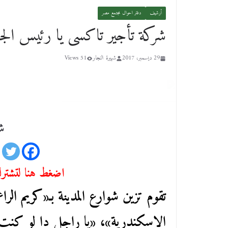
أرشيف
دفتر احوال مجتمع مصر
شركة تأجير تاكسى يا رئيس الجا
29 ديسمبر، 2017
شهيرة النجار
51 Views
شا
اضغط هنا لتشترك 
تقوم تزين شوارع المدينة بـ«كريم الراع
الإسكندرية»، «يا راجل دا لو كنت