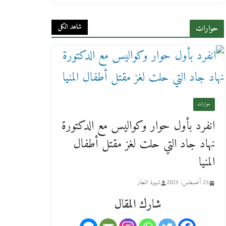
18 فبراير، 2026
شاهد الكل
حوارات
ورحل أبو القانون الدولي هكذا نعي
المستشار سامح عبد الحكم استاذه
مفيد شهاب
15 فبراير، 2026
حوارات
انفرد بأول حوار وكواليس مع الدكتورة
نهاد جاد التي حلت لغز مقتل أطفال
المنيا
25 أغسطس، 2025
شهيرة النجار
شارك المقال
لجنة النقل والمواصلات بمجلس
النواب ترسم خارطة طريق لتطوير
المنظومة .. ومصيلحي يطالب