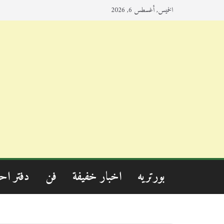
الخميس, أغسطس 6, 2026
بورتريه
اخبار خفيفة
فن
دفتر اح