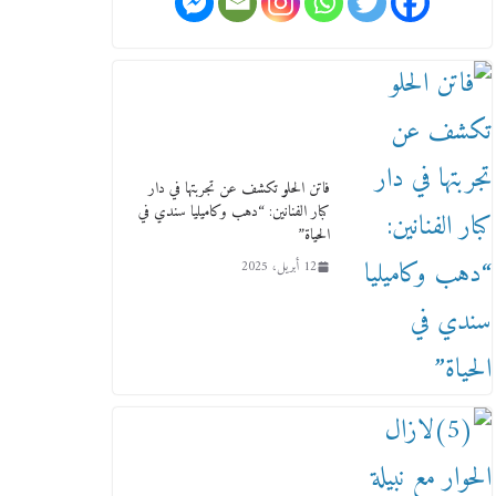
بـ«لجان نوعية متخصصة» وربط
التمويل بالإنجاز.
4 فبراير، 2026
فاتن الحلو تكشف عن تجربتها في دار
كبار الفنانين: “دهب وكاميليا سندي في
الحياة”
12 أبريل، 2025
ماذا تعرف عن القويري غير انه
بتاع الشمعدان والإعلانات ؟
18 يناير، 2026