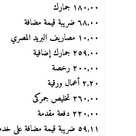
١٨٠,٠٠ جمارك
٦٨,٠٠ ضريبة قيمة مضافة
١٠,٠٠ مصاريف البريد المصري
٢٥٩,٠٠ جمارك إضافية
٢٠٠,٠٠ رخصة
٢,٢٠ أعمال ورقية
٢٦٠,٠٠ تخليص جمركى
٢٢٠,٠٠ دفعة مقدمة
٥٩,١١ ضريبة قيمة مضافة على خدمة DHL