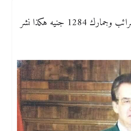
شوكولاته ب193 أضيف لها ضرائب وجمارك 1284 جنيه هكذا نشر