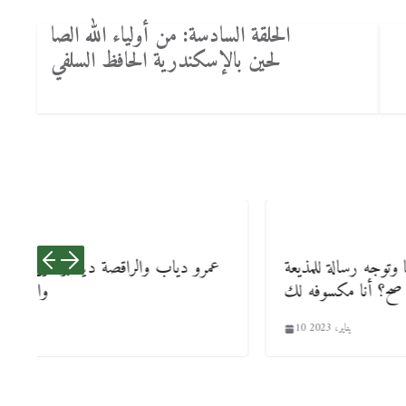
الحلقة السادسة: من أولياء الله الصا
لحين بالإسكندرية الحافظ السلفي
مايا مرسي تخرج عن صمتها وتوجه رسالة للمذيعة
عمرو د
إياها: أكيد دا برنامج مقالب صح؟ أنا مكسوفه لك
10 يناير، 2023