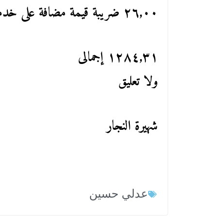
٢٦,٠٠ ضريبة قيمة مضافة على خدمة DHL
١٢٨٤,٣١ إجمالى
ولا تعليق
شهيرة النجار
عدلي حسين