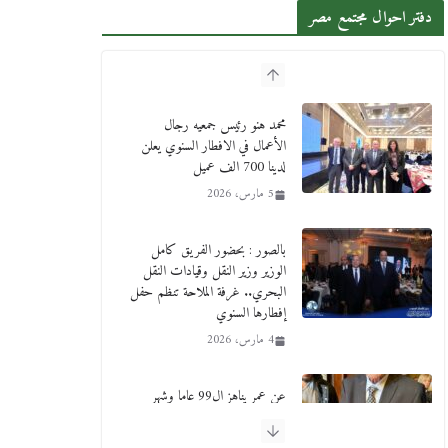
دفتر احوال مجتمع مصر
محمد هنو رئيس جمعيه رجال
الأعمال في الافطار السنوي يعلن
لدينا 700 الف عميل
5 مارس، 2026
بالصور : بحضور الفريق كامل
الوزير وزير النقل وقيادات النقل
البحري.. غرفة الملاحة تنظم حفل
إفطارها السنوي
4 مارس، 2026
عن عمر يناهز ال99 عاما وشهر
رحيل شقيق ميشيل أحد ودفنه في
هدوء الأحد الماضي