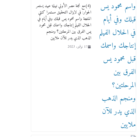
(4)مع نجمة مصر الأولي نبيلة عبيد يستمر
الحوار: في لايزال التحقيق مستمرا كنتي
المنتجة واسم محمود يس قبلك وفي أيام في
الحلال الفيلم إنتاجك واسمك قبل محمود
يس الفرق بين المرحلتين؟ ومنجم
الذهب الذي يدر للآن ملايين
17 نوفمبر، 2023
عاجل قيد حركته وهتك عرضه
بالقوة”.. جنايات دمنهور تصدر
حيثيات حبس المتهم بالاعتداء على
الطفل ياسين
12 ديسمبر، 2025