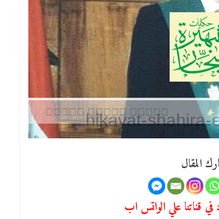
رك المقال
في قناتنا علي الواتس اب