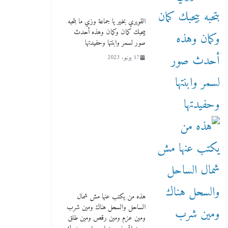
القويري بخير يا جماعة وزي ما بتحبه
بيحبك كمان وكمان وهذه أحدث
صور لسمر وابنتها وحفيدتها
17 يونيو، 2023
هذه من يكتب عنها مش شمال
الساحل والسحل هناك ومين شرب
ومين عزم ومين رقص ومين طلق