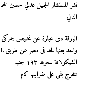
نشر المستشار الجليل عدلي حسين المح
التالي
الورقة دى عبارة عن تخليص جمركى ل
واحد بعتها لحد فى مصر عن طريق DHL
الشيكولاتة سعرها ١٩٣ جنيه
نتفرج بقى على ضرايبها كام