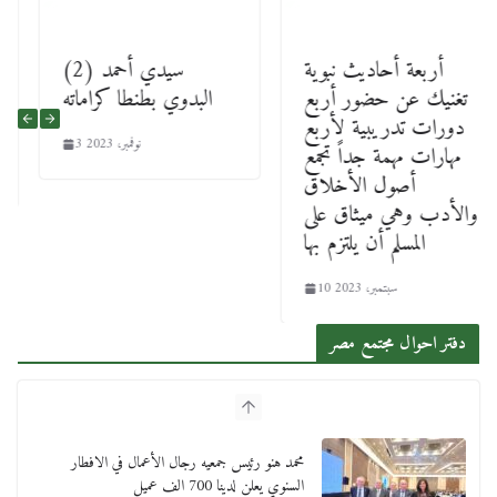
أربعة أحاديث نبوية
(2) سيدي أحمد
تغنيك عن حضور أربع
البدوي بطنطا كراماته
دورات تدريبية لأربع
3 نوفمبر، 2023
مهارات مهمة جداً تجمع
أصول الأخلاق
والأدب وهي ميثاق على
المسلم أن يلتزم بها
10 سبتمبر، 2023
دفتر احوال مجتمع مصر
محمد هنو رئيس جمعيه رجال الأعمال في الافطار
السنوي يعلن لدينا 700 الف عميل