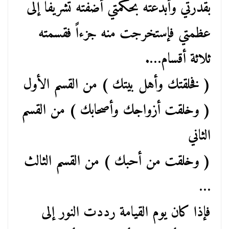
بقدرتي وأبدعته بحكمتي أضفته تشريفاً إلى
عظمتي فإستخرجت منه جزءاً فقسمته
ثلاثة أقسام….
( فخلقتك وأهل بيتك ) من القسم الأول
( وخلقت أزواجك وأصحابك ) من القسم
الثاني
( وخلقت من أحبك ) من القسم الثالث
…
فإذا كان يوم القيامة رددت النور إلى