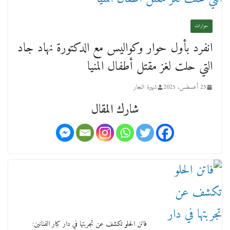
نوعية متخصصة» وربط التمويل بالإنجاز.
4 فبراير، 2026
حوارات
ماذا تعرف عن القويري غير انه بتاع الشمعدان
انفرد بأول حوار وكواليس مع الدكتورة نهاد جاد
والإعلانات ؟
التي حلت لغز مقتل أطفال المنيا
18 يناير، 2026
25 أغسطس، 2025
شهيرة النجار
وفاة أسطورة الثمانيات وجيل العصر الذهبي طاهر
شارك المقال
القويري ملك الدعاية لأشهر بسكويت في مصر
17 يناير، 2026
من مذكراتي علي هامش الأفراح حته كدا كهارب
فاتن الحلو تكشف عن تجربتها في دار كبار الفنانين:
تودي تحت الشمس يا ورا الشمس ووصفة كيف