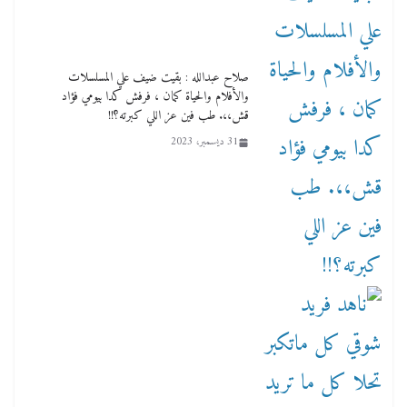
صلاح عبدالله : بقيت ضيف علي المسلسلات
والأفلام والحياة كمان ، فرفش كدا بيومي فؤاد
قش،،. طب فين عز اللي كبرته؟!!
31 ديسمبر، 2023