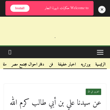
السبت, أغسطس 8, 2026
Welcome to حكايات شهيرة النجار
×
Install
.
.
.
الرئيسية
بورتريه
اخبار خفيفة
فن
دفتر احوال مجتمع مصر
ملفا
الطريق الي الله
عن سيدنا علي بن أبي طالب كرم الله