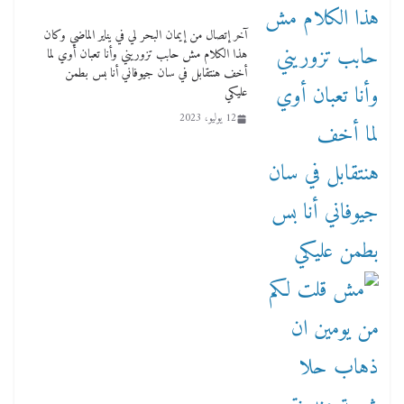
آخر إتصال من إيمان البحر لي في يناير الماضي وكان
هذا الكلام مش حابب تزوريني وأنا تعبان أوي لما
أخف هنتقابل في سان جيوفاني أنا بس بطمن
عليكي
12 يوليو، 2023