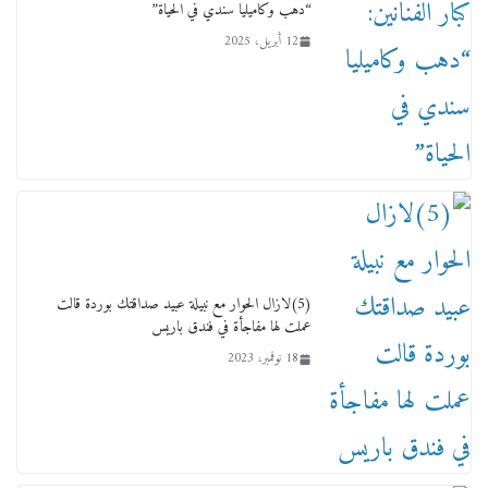
“دهب وكاميليا سندي في الحياة”
تكون سمسار فنانين لناس مش مفهومين
12 أبريل، 2025
12 يناير، 2026
(5)لازال الحوار مع نبيلة عبيد صداقتك بوردة قالت
عملت لها مفاجأة في فندق باريس
عاجل قيد حركته وهتك عرضه بالقوة”.. جنايات
18 نوفمبر، 2023
دمنهور تصدر حيثيات حبس المتهم بالاعتداء على
الطفل ياسين
12 ديسمبر، 2025