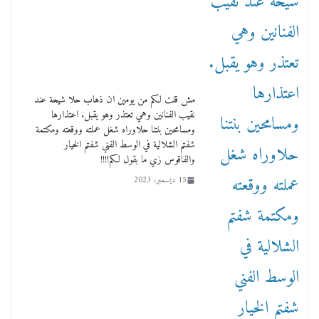
مش قلت لكم من يومين ان ذهاب حلا شيحة عند
نقيب الفنانين وهي تعتذر وهو يقبل. اعتذارها
ومسامحين بنتنا حلاوراه شغل عملته ووقعته ومكتمة
شفتم الشلالية في الوسط الفني شفتم الخيار
والفاقوس زي ما بقول لكم!!!!
15 ديسمبر، 2023