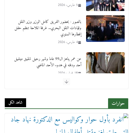
5 مارس، 2026
بالصور : بحضور الفريق كامل الوزير وزير النقل
وقيادات النقل البحري.. غرفة الملاحة تنظم حفل
إفطارها السنوي
4 مارس، 2026
عن عمر يناهز ال99 عاما وشهر رحيل شقيق ميشيل
أحد ودفنه في هدوء الأحد الماضي
18 فبراير، 2026
ورحل أبو القانون الدولي هكذا نعي المستشار سامح
عبد الحكم استاذه مفيد شهاب
شاهد الكل
حوارات
15 فبراير، 2026
لجنة النقل والمواصلات بمجلس النواب ترسم خارطة
طريق لتطوير المنظومة .. ومصيلحي يطالب بـ«لجان