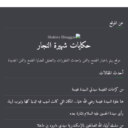
عن الموقع
حكايات شهيرة النجار
موقع يهتم باخبار المجتمع والفن واحدث التطورات والتحليل لقضايا المجتمع والفن الجديدة
أحدث المقالات
من كرامات النفيسة سيدتي السيدة نفيسة
هنا خلوة السيدة نفيسة رضي الله عنها… المكان اللي كانت تسيب فيه الدنيا كلها وتهرب لربنا.
رأى سيدنا الحسين عليه السلام بشارة جده
من سلسله أولياء الله الصالحين بالإسكندرية سيدي داوود بن ماخلا