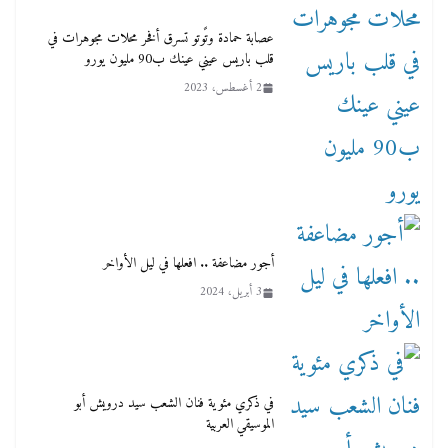
عصابة حمادة وتًوتو تسرق أفخر محلات مجوهرات في
قلب باريس عيني عينك ب90 مليون يورو
2 أغسطس، 2023
أجور مضاعفة .. افعلها في ليل الأواخر
3 أبريل، 2024
في ذكري مئوية فنان الشعب سيد درويش أبو
الموسيقي العربية