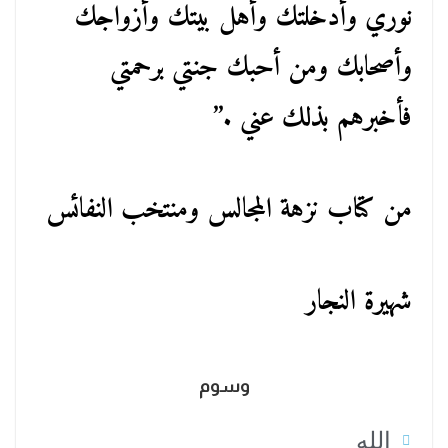
نوري وأدخلتك وأهل بيتك وأزواجك
وأصحابك ومن أحبك جنتي برحمتي
فأخبرهم بذلك عني .”
من كتاب نزهة المجالس ومنتخب النفائس
شهيرة النجار
وسوم
الله