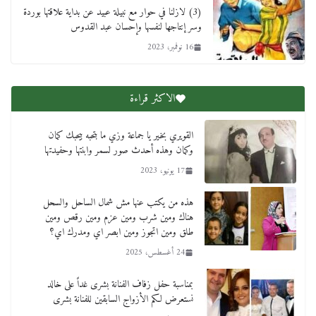
(3) لازلنا في حوار مع نبيلة عبيد عن بداية علاقتها بوردة
وسر إنتاجها لنفسها وإحسان عبد القدوس
16 نوفمبر، 2023
الاكثر قراءة
القويري بخير يا جماعة وزي ما بتحبه بيحبك كمان
وكمان وهذه أحدث صور لسمر وابنتها وحفيدتها
17 يونيو، 2023
هذه من يكتب عنها مش شمال الساحل والسحل
هناك ومين شرب ومين عزم ومين رقص ومين
طلق ومين اتجوز ومين ابصر اي ومدرك اي؟
24 أغسطس، 2025
بمناسبة حفل زفاف الفنانة بشرى غداً على خالد
نستعرض لكم الأزواج السابقين للفنانة بشرى