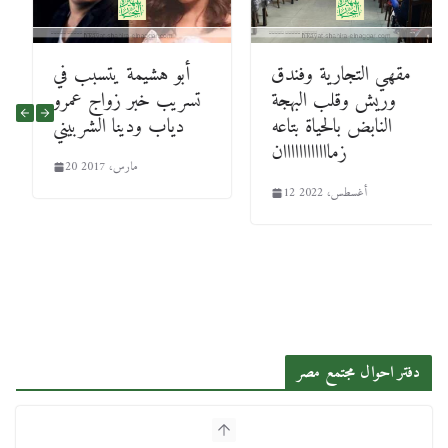
مقهي التجارية وفندق
أبو هشيمة يتسبب في
وريش وقلب البهجة
تسريب خبر زواج عمرو
النابض بالحياة بتاعه
دياب ودينا الشربيني
زماااااااااااان
20 مارس، 2017
12 أغسطس، 2022
دفتر احوال مجتمع مصر