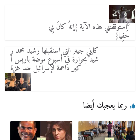
‏”استوقفتني هذه الآية {إنهُ كانَ بِي
حَفِيا}
كايلي جينر التي استقبلها رشيد محمد ر
شيد بحرارة في أسبوع موضة باريس أ
كبر داعمة لإسرائيل ضد غزة
ربما يعجبك أيضا