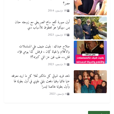
مصر؟
18 ديسمبر، 2014
أول صورة تجمع سامح الصريطي مع زوجته حنان
بس سيبكوا هو محظوظ للأسباب دي
10 ديسمبر، 2023
صلاح عبدالله : بقيت ضيف علي المسلسلات
والأفلام والحياة كمان ، فرفش كدا بيومي فؤاد
قش،،. طب فين عز اللي كبرته؟!!
31 ديسمبر، 2023
ناهد فريد شوقي كل ماتكبر تحلا كل ما تريد معرفته
عنها عائليا وفنيا دفعت بليلي علوي في أول بطولة لها
وأول بطولة خالصة ليسرا
6 ديسمبر، 2023