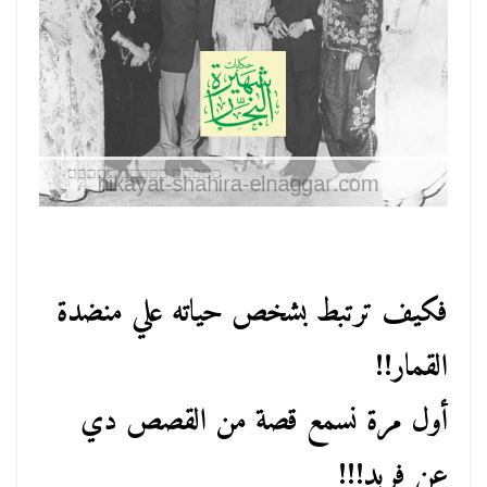
فكيف ترتبط بشخص حياته علي منضدة
القمار!!
أول مرة نسمع قصة من القصص دي
عن فريد!!!