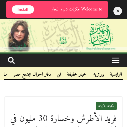
السبت, أغسطس 8, 2026
Welcome to حكايات شهيرة النجار
×
Install
.
.
.
الرئيسية
بورتريه
اخبار خفيفة
فن
دفتر احوال مجتمع مصر
ملفا
حكايات وذكريات
فريد الأطرش وخسارة 30 مليون في