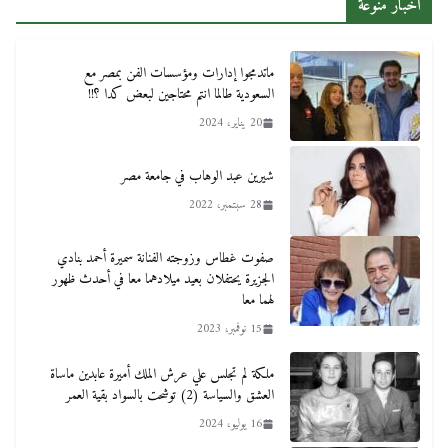
اخبار منوعة
ماتدمجوا إدارات ومؤسسات الفن بمصر مع
السعودية طالما انتم محتاجين لبعض كدا ؟!!
20 يناير، 2024
شيرين عبد الوهاب في جامعة مصر
28 سبتمبر، 2022
صفوت غطاس وزوجته الفنانة سميرة أحمد بنادي
الجزيرة يحتفلان بعيد ميلادهما معا في أحدث ظهور
لهما معا
15 نوفمبر، 2023
ملكة لم تجلس علي عرش الملك أميرة عابدين ماساة
العشق والسياسة (2) توشحت بالسواد بقية العمر
16 يوليو، 2024