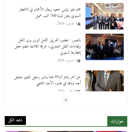
بالصور : بحضور الفريق كامل الوزير وزير النقل
وقيادات النقل البحري.. غرفة الملاحة تنظم حفل
إفطارها السنوي
4 مارس، 2026
عن عمر يناهز ال99 عاما وشهر رحيل شقيق ميشيل
أحد ودفنه في هدوء الأحد الماضي
18 فبراير، 2026
ورحل أبو القانون الدولي هكذا نعي المستشار سامح
عبد الحكم استاذه مفيد شهاب
15 فبراير، 2026
لجنة النقل والمواصلات بمجلس النواب ترسم خارطة
طريق لتطوير المنظومة .. ومصيلحي يطالب بـ«لجان
نوعية متخصصة» وربط التمويل بالإنجاز.
شاهد الكل
حوارات
4 فبراير، 2026