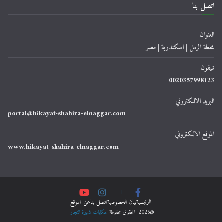
اتصل بنا
العنوان
محطة الرمل | اسكندرية | مصر
تليفون
0020357998123
البريد الالكتروني
portal@hikayat-shahira-elnaggar.com
الموقع الالكتروني
www.hikayat-shahira-elnaggar.com
الرئيسية
ﺑﻴﺎﻥ اﻟﺨﺼﻮﺻﻴﺔ
اتصل بنا
عن الموقع
@2026 الحقوق محفوظة
حكايات شهيرة النجار