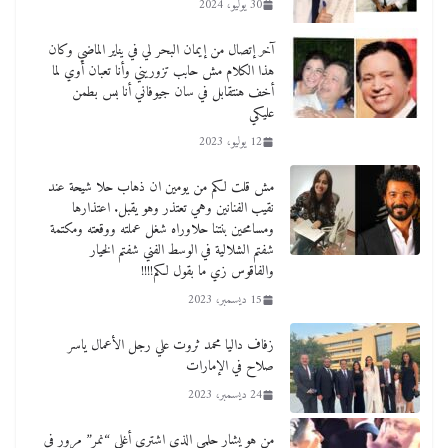
30 يوليو، 2024
آخر إتصال من إيمان البحر لي في يناير الماضي وكان
هذا الكلام مش حابب تزوريني وأنا تعبان أوي لما
أخف هنتقابل في سان جيوفاني أنا بس بطمن
عليكي
12 يوليو، 2023
مش قلت لكم من يومين ان ذهاب حلا شيحة عند
نقيب الفنانين وهي تعتذر وهو يقبل. اعتذارها
ومسامحين بنتنا حلاوراه شغل عملته ووقعته ومكتمة
شفتم الشلالية في الوسط الفني شفتم الخيار
والفاقوس زي ما بقول لكم!!!!
15 ديسمبر، 2023
زفاف داليا محمد ثروت علي رجل الأعمال ياسر
صلاح في الإمارات
24 ديسمبر، 2023
من هو يشار حلمى الذى اشترى أغلى “نمر” مرور فى