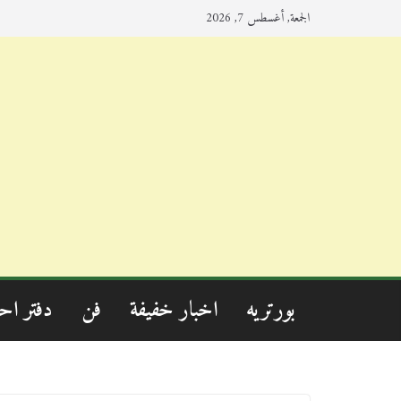
الجمعة, أغسطس 7, 2026
بورتريه
اخبار خفيفة
فن
دفتر اح