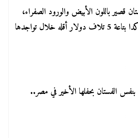
ن قصير باللون الأبيض والورود الصفراء،
من دار “دولتشي آند غابانا”، حاجة كدا بتاعة 5 تلاف دولار أقله خلال تواجدها
بنفس الفستان بحفلها الأخير في مصر..