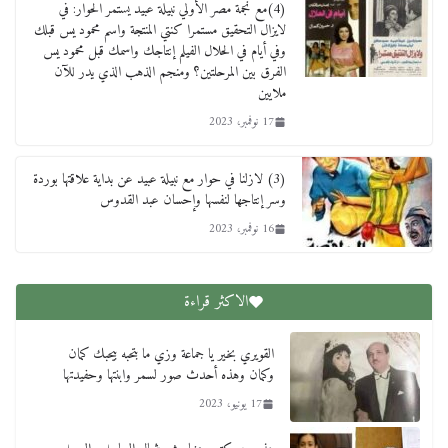
(4)مع نجمة مصر الأولي نبيلة عبيد يستمر الحوار: في
لايزال التحقيق مستمرا كنتي المنتجة واسم محمود يس قبلك
وفي أيام في الحلال الفيلم إنتاجك واسمك قبل محمود يس
الفرق بين المرحلتين؟ ومنجم الذهب الذي يدر للآن
ملايين
17 نوفمبر، 2023
(3) لازلنا في حوار مع نبيلة عبيد عن بداية علاقتها بوردة
وسر إنتاجها لنفسها وإحسان عبد القدوس
16 نوفمبر، 2023
الاكثر قراءة
القويري بخير يا جماعة وزي ما بتحبه بيحبك كمان
وكمان وهذه أحدث صور لسمر وابنتها وحفيدتها
17 يونيو، 2023