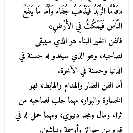
«فَأَمَّا الزَّبَدُ فَيَذْهَبُ جُفَاء وَأَمَّا مَا يَنفَعُ
النَّاسَ فَيَمْكُثُ فِي الأَرْضِ»
فالفن الخير البناء هو الذي سيبقى
لصاحبه، وهو الذي سيغدو له حسنة في
الدنيا وحسنة في الآخرة.
أما الفن الضار والهدام والهابط، فهو
الخسارة والبوار، مهما جلب لصاحبه من
ثراء ومال ومجد دنيوي، ومهما حمل له في
قبره من جوائز وأوسمة ونياشين.