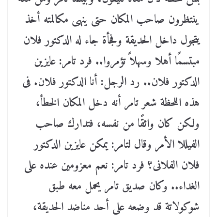
ينتظرون صاحب المكان حتى ينهى مكالمته أخذ
يتجول داخل الحديقة وفجأة جاء له الدكتور فلان
مبتسمًا أهلا وسهلاً تؤمروا.. فرد تامر: عايزين
الدكتور فلان.. رد الرجل: أنا الدكتور فلان. فى
هذه اللحظة شعر تامر أنه دخل المكان الخطأ،
ولكن كان واثقًا من نفسه، فتدارك صاحب
الفيللا الأمر وقال لتامر: يمكن عايزين الدكتور
فلان الفلانى؟ فرد تامر: نعم معزومين عنده على
الغداء.. وكان صديق تامر يحمل معه طبق
شوكولاتة قد وضعه على أحد مناضد الحديقة،