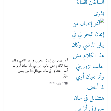
آخر إتصال من إيمان البحر لي في يناير الماضي وكان
هذا الكلام مش حابب تزوريني وأنا تعبان أوي لما
أخف هنتقابل في سان جيوفاني أنا بس بطمن
عليكي
12 يوليو، 2023