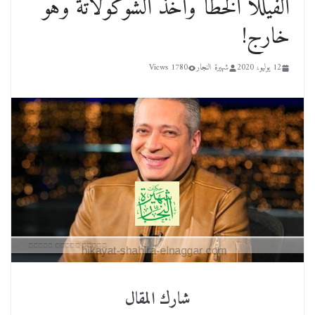
الفيللا الخطأ وأخذ الشوكولاتة وهو
خارج!
12 يوليو، 2020
شهيرة النجار
1780 Views
شارك المقال