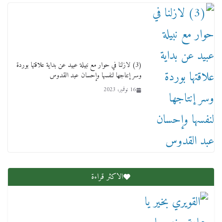
(3) لازلنا في حوار مع نبيلة عبيد عن بداية علاقتها بوردة
وسر إنتاجها لنفسها وإحسان عبد القدوس
16 نوفمبر، 2023
عاجل قيد حركته وهتك عرضه بالقوة”.. جنايات
دمنهور تصدر حيثيات حبس المتهم بالاعتداء على
الطفل ياسين
12 ديسمبر، 2025
الاكثر قراءة