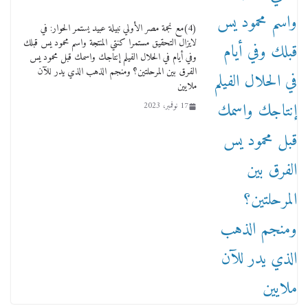
وفاة أسطورة الثمانيات وجيل العصر الذهبي طاهر
القويري ملك الدعاية لأشهر بسكويت في مصر
(4)مع نجمة مصر الأولي نبيلة عبيد يستمر الحوار: في
17 يناير، 2026
لايزال التحقيق مستمرا كنتي المنتجة واسم محمود يس قبلك
وفي أيام في الحلال الفيلم إنتاجك واسمك قبل محمود يس
الفرق بين المرحلتين؟ ومنجم الذهب الذي يدر للآن
ملايين
17 نوفمبر، 2023
من مذكراتي علي هامش الأفراح حته كدا كهارب
تودي تحت الشمس يا ورا الشمس ووصفة كيف
تكون سمسار فنانين لناس مش مفهومين
12 يناير، 2026