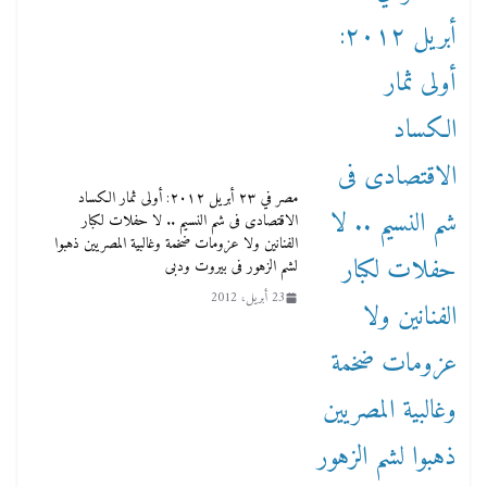
مصر في ٢٣ أبريل ٢٠١٢: أولى ثمار الكساد
الاقتصادى فى شم النسيم .. لا حفلات لكبار
الفنانين ولا عزومات ضخمة وغالبية المصريين ذهبوا
لشم الزهور فى بيروت ودبى
23 أبريل، 2012