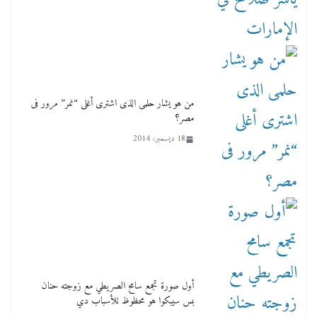
من هو يشار حلمى الذى اشترى أغلى “نمر” مرور فى
مصر؟
18 ديسمبر، 2014
أول صورة تجمع سامح الصريطي مع زوجته حنان
بس سيبكوا هو محظوظ للأسباب دي