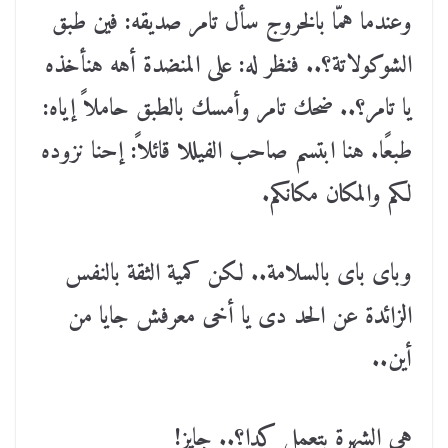
وعندما همّا بالخروج سأل تامر صديقه: فين طبق
الشوكولاتة؟.. فنظر له: على المنضدة أهه هنأخذه
يا تامر؟.. ضحك تامر وأمسك بالطبق حاملاً إياه:
طبعًا. هنا ابتسم صاحب الفيللا قائلاً: إحنا نزوده
لكم والمكان مكانكم
.
وباى باى بالسلامة.. لكن كمية الثقة بالنفس
الزائدة عن الحد دى يا أخى معرفش جايا من
أين
..
هى الشهرة بتعمل كدا؟.. جايز!