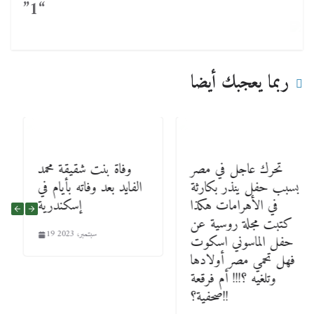
“1”
ربما يعجبك أيضا
تحرك عاجل في مصر
وفاة بنت شقيقة محمد
بسبب حفل ينذر بكارثة
الفايد بعد وفاته بأيام في
في الأهرامات هكذا
إسكندرية
كتبت مجلة روسية عن
19 سبتمبر، 2023
حفل الماسوني اسكوت
فهل تحمي مصر أولادها
وتلغيه ؟!!! أم فرقعة
صحفية؟!!