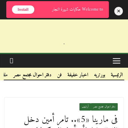
السبت, أغسطس 8, 2026
Welcome to حكايات شهيرة النجار
×
Install
.
.
.
الرئيسية
بورتريه
اخبار خفيفة
فن
دفتر احوال مجتمع مصر
ملفا
دفتر احوال مجتمع مصر
أرشيف
فى مارينا «5».. تامر أمين دخل