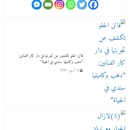
ورحل أبو القانون الدولي هكذا نعي المستشار سامح
عبد الحكم استاذه مفيد شهاب
15 فبراير، 2026
فاتن الحلو تكشف عن تجربتها في دار كبار الفنانين:
“دهب وكاميليا سندي في الحياة”
12 أبريل، 2025
لجنة النقل والمواصلات بمجلس النواب ترسم خارطة
طريق لتطوير المنظومة .. ومصيلحي يطالب بـ«لجان
نوعية متخصصة» وربط التمويل بالإنجاز.