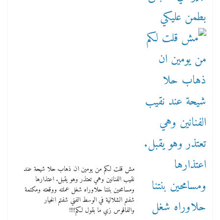
مش قلت لكم من يومين ان ذهاب حلا شيحة عند
نقيب الفنانين وهي تعتذر وهو يقبل. اعتذارها
ومسامحين بنتنا حلاوراه شغل عملته ووقعته ومكتمة
شفتم الشلالية في الوسط الفني شفتم الخيار
والفاقوس زي ما بقول لكم!!!!