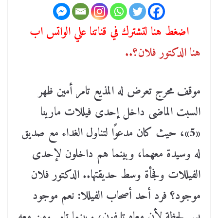
اضغط هنا لتشترك في قناتنا علي الواتس اب
هنا الدكتور فلان؟..
موقف محرج تعرض له المذيع تامر أمين ظهر
السبت الماضى داخل إحدى فيللات مارينا
«5»، حيث كان مدعوًا لتناول الغداء مع صديق
له وسيدة معهما، وبينما هم داخلون لإحدى
الفيللات وفجأة وسط حديقتها.. الدكتور فلان
موجود؟ فرد أحد أصحاب الفيللا: نعم موجود
بس لحظة لأن معاه تليفون، وبينما تامر ومن معه