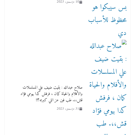
10 ديسمبر، 2023
صلاح عبدالله : بقيت ضيف علي المسلسلات
والأفلام والحياة كمان ، فرفش كدا بيومي فؤاد
قش،،. طب فين عز اللي كبرته؟!!
31 ديسمبر، 2023