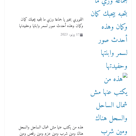
لنا ان نفخر جمعيا إنجلترا تحتفل بمرور 10 سنوات
لأول فرع لمدارس لها بمصر في فينا بحضور ولي
القويري بخير يا جماعة وزي ما بتحبه بيحبك كمان
العهد
وكمان وهذه أحدث صور لسمر وابنتها وحفيدتها
2 أبريل، 2026
17 يونيو، 2023
هذه من يكتب عنها مش شمال الساحل والسحل
هناك ومين شرب ومين عزم ومين رقص ومين