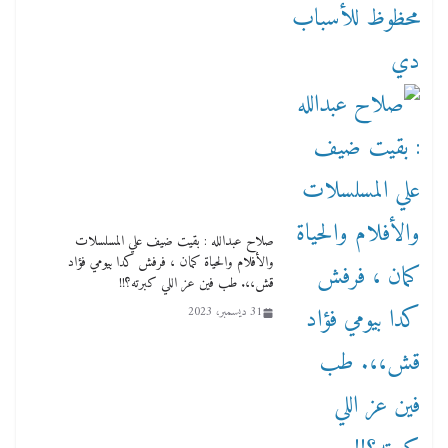
صلاح عبدالله : بقيت ضيف علي المسلسلات
والأفلام والحياة كمان ، فرفش كدا بيومي فؤاد
قش،،. طب فين عز اللي كبرته؟!!
31 ديسمبر، 2023