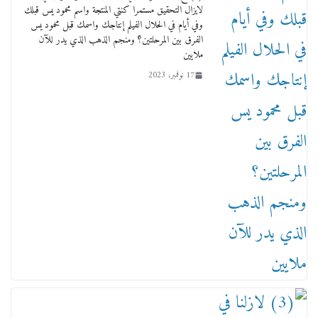
لايزال التحقيق مستمرا كنتي المنتجة واسم محمود يس قبلك
وفي أيام في الحلال الفيلم إنتاجك واسمك قبل محمود يس
الفرق بين المرحلتين؟ ومنجم الذهب الذي يدر للآن
ملايين
17 نوفمبر، 2023
من مذكراتي علي هامش الأفراح حته كدا كهارب
تودي تحت الشمس يا ورا الشمس ووصفة كيف
تكون سمسار فنانين لناس مش مفهومين
12 يناير، 2026