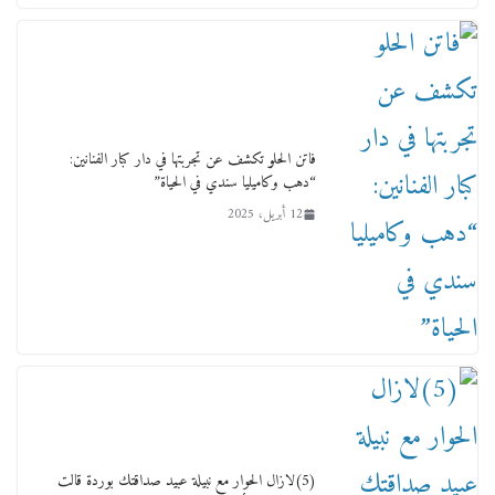
15 فبراير، 2026
فاتن الحلو تكشف عن تجربتها في دار كبار الفنانين:
“دهب وكاميليا سندي في الحياة”
12 أبريل، 2025
لجنة النقل والمواصلات بمجلس النواب ترسم خارطة
طريق لتطوير المنظومة .. ومصيلحي يطالب بـ«لجان
نوعية متخصصة» وربط التمويل بالإنجاز.
4 فبراير، 2026
(5)لازال الحوار مع نبيلة عبيد صداقتك بوردة قالت