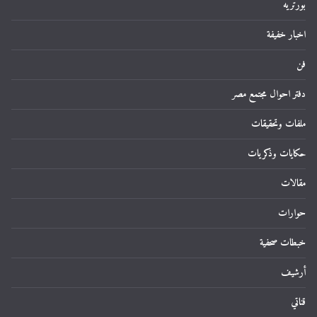
بورتريه
اخبار خفيفة
فن
دفتر احوال مجتمع مصر
ملفات وتحقيقات
حكايات وذكريات
مقالات
حوارات
خبطات صحفية
أرشيف
قناتي