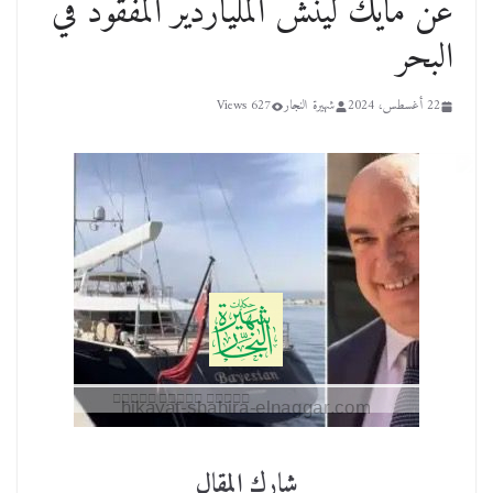
عن مايك لينش الملياردير المفقود في
البحر
22 أغسطس، 2024
شهيرة النجار
627 Views
شارك المقال