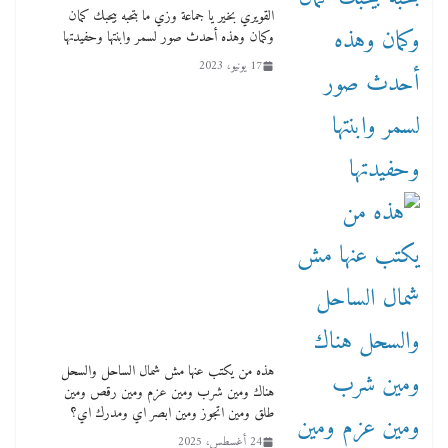
القويري بخير يا جماعة وزي ما بتحبه بيحبك كمان
وكمان وهذه أحدث صور لسمر وابنتها وحفيدتها
17 يونيو، 2023
هذه من يكتب عنها مش شمال الساحل والسحل
هناك ومين شرب ومين عزم ومين رقص ومين
طلق ومين اتجوز ومين ابصر اي ومدرك اي؟
24 أغسطس، 2025