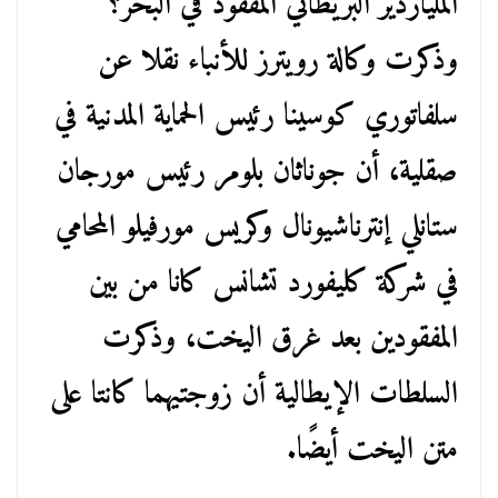
الملياردير البريطاني المفقود في البحر؟
وذكرت وكالة رويترز للأنباء نقلا عن
سلفاتوري كوسينا رئيس الحماية المدنية في
صقلية، أن جوناثان بلومر رئيس مورجان
ستانلي إنترناشيونال وكريس مورفيلو المحامي
في شركة كليفورد تشانس كانا من بين
المفقودين بعد غرق اليخت، وذكرت
السلطات الإيطالية أن زوجتيهما كانتا على
متن اليخت أيضًا.