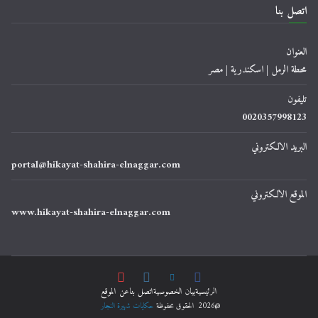
اتصل بنا
العنوان
محطة الرمل | اسكندرية | مصر
تليفون
0020357998123
البريد الالكتروني
portal@hikayat-shahira-elnaggar.com
الموقع الالكتروني
www.hikayat-shahira-elnaggar.com
الرئيسية
ﺑﻴﺎﻥ اﻟﺨﺼﻮﺻﻴﺔ
اتصل بنا
عن الموقع
@2026 الحقوق محفوظة
حكايات شهيرة النجار