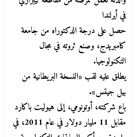
والدته تعمل ممرضة من مقاطعة تيبراري
في أيرلندا
حصل على درجة الدكتوراه من جامعة
كامبريدج، وصنع ثروته في مجال
التكنولوجيا.
يطلق عليه لقب «النسخة البريطانية من
بيل جيتس».
باع شركته، أوتونومي، إلى هيوليت باكارد
مقابل 11 مليار دولار في عام 2011، في