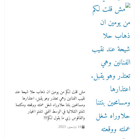
مش قلت لكم من يومين ان ذهاب حلا شيحة عند
نقيب الفنانين وهي تعتذر وهو يقبل. اعتذارها
ومسامحين بنتنا حلاوراه شغل عملته ووقعته ومكتمة
شفتم الشلالية في الوسط الفني شفتم الخيار
والفاقوس زي ما بقول لكم!!!!
15 ديسمبر، 2023