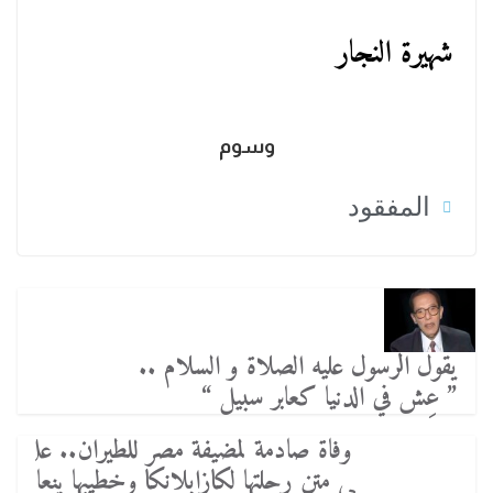
شهيرة النجار
وسوم
المفقود
يقول الرسول عليه الصلاة و السلام ..
” عِش في الدنيا كعابر سبيل “
وفاة صادمة لمضيفة مصر للطيران.. عل
ي متن رحلتها لكازابلانكا وخطيبها ينعا