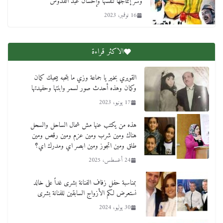
وسر إنتاجها لنفسها وإحسان عبد القدوس
16 نوفمبر، 2023
الاكثر قراءة
القويري بخير يا جماعة وزي ما بتحبه بيحبك كمان
وكمان وهذه أحدث صور لسمر وابنتها وحفيدتها
17 يونيو، 2023
هذه من يكتب عنها مش شمال الساحل والسحل
هناك ومين شرب ومين عزم ومين رقص ومين
طلق ومين اتجوز ومين ابصر اي ومدرك اي؟
24 أغسطس، 2025
بمناسبة حفل زفاف الفنانة بشرى غداً على خالد
نستعرض لكم الأزواج السابقين للفنانة بشرى
30 يوليو، 2024