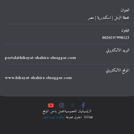
العنوان
محطة الرمل | اسكندرية | مصر
تليفون
0020357998123
البريد الالكتروني
portal@hikayat-shahira-elnaggar.com
الموقع الالكتروني
www.hikayat-shahira-elnaggar.com
الرئيسية
ﺑﻴﺎﻥ اﻟﺨﺼﻮﺻﻴﺔ
اتصل بنا
عن الموقع
@2026 الحقوق محفوظة
حكايات شهيرة النجار