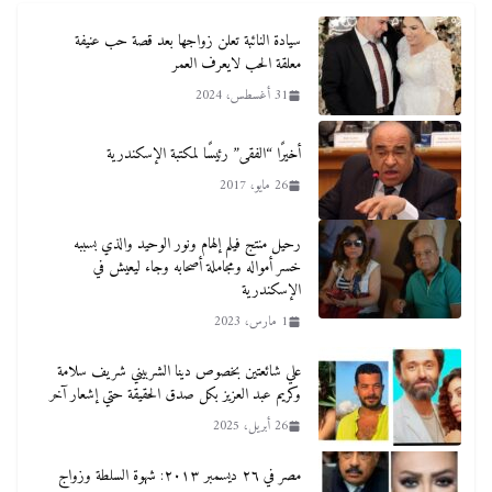
سيادة النائبة تعلن زواجها بعد قصة حب عنيفة
معلقة الحب لايعرف العمر
31 أغسطس، 2024
أخيرًا “الفقى” رئيسًا لمكتبة الإسكندرية
26 مايو، 2017
رحيل منتج فيلم إلهام ونور الوحيد والذي بسببه
خسر أمواله ومجاملة أصحابه وجاء ليعيش في
الإسكندرية
1 مارس، 2023
علي شائعتين بخصوص دينا الشربيني شريف سلامة
وكريم عبد العزيز بكل صدق الحقيقة حتي إشعار آخر
26 أبريل، 2025
مصر في ٢٦ ديسمبر ٢٠١٣: شهوة السلطة وزواج