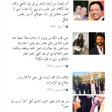
آخر إتصال من إيمان البحر لي في يناير الماضي وكان
هذا الكلام مش حابب تزوريني وأنا تعبان أوي لما
أخف هنتقابل في سان جيوفاني أنا بس بطمن
عليكي
12 يوليو، 2023
مش قلت لكم من يومين ان ذهاب حلا شيحة عند
نقيب الفنانين وهي تعتذر وهو يقبل. اعتذارها
ومسامحين بنتنا حلاوراه شغل عملته ووقعته ومكتمة
شفتم الشلالية في الوسط الفني شفتم الخيار
والفاقوس زي ما بقول لكم!!!!
15 ديسمبر، 2023
زفاف داليا محمد ثروت علي رجل الأعمال ياسر
صلاح في الإمارات
24 ديسمبر، 2023
من هو يشار حلمى الذى اشترى أغلى “نمر” مرور فى
مصر؟