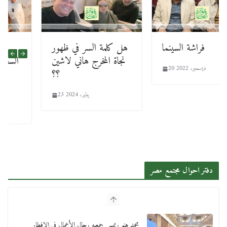
فراشة السينما
هل كلمة السر في ظهور
نجاة المخرج هاني لاشين
20 ديسمبر، 2022
؟؟
23 يناير، 2024
دفتر احوال مجتمع مصر
محمد هنو رئيس جمعيه رجال الأعمال في الافطار