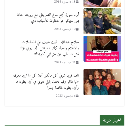
18 ديسمبر، 2014
أول صورة تجمع سامح الصريطي مع زوجته حنان
بس سيبكوا هو محظوظ للأسباب دي
10 ديسمبر، 2023
صلاح عبدالله : بقيت ضيف علي المسلسلات
والأفلام والحياة كمان ، فرفش كدا بيومي فؤاد
قش،،. طب فين عز اللي كبرته؟!!
31 ديسمبر، 2023
ناهد فريد شوقي كل ماتكبر تحلا كل ما تريد معرفته
عنها عائليا وفنيا دفعت بليلي علوي في أول بطولة لها
وأول بطولة خالصة ليسرا
6 ديسمبر، 2023
اخبار منوعة