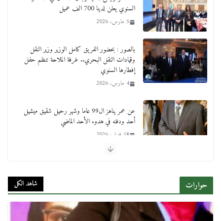
السنوي يعلن لدينا 700 الف عميل
5 مارس، 2026
بالصور : بحضور الفريق كامل الوزير وزير النقل
وقيادات النقل البحري.. غرفة الملاحة تنظم حفل
إفطارها السنوي
4 مارس، 2026
عن عمر يناهز ال99 عاما وشهر رحيل شقيق ميشيل
أحد ودفنه في هدوء الأحد الماضي
18 فبراير، 2026
ورحل أبو القانون الدولي هكذا نعي المستشار سامح
عبد الحكم استاذه مفيد شهاب
شاهد الكل
حوارات
15 فبراير، 2026
لجنة النقل والمواصلات بمجلس النواب ترسم خارطة