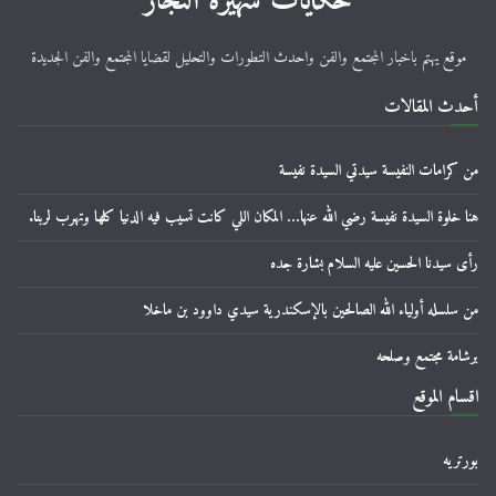
حكايات شهيرة النجار
موقع يهتم باخبار المجتمع والفن واحدث التطورات والتحليل لقضايا المجتمع والفن الجديدة
أحدث المقالات
من كرامات النفيسة سيدتي السيدة نفيسة
هنا خلوة السيدة نفيسة رضي الله عنها… المكان اللي كانت تسيب فيه الدنيا كلها وتهرب لربنا.
رأى سيدنا الحسين عليه السلام بشارة جده
من سلسله أولياء الله الصالحين بالإسكندرية سيدي داوود بن ماخلا
برشامة مجتمع وصلحه
اقسام الموقع
بورتريه