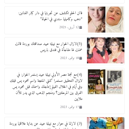
دمنهور تصدر حيثيات حبس المتهم بالاعتداء على
الطفل ياسين
فاتن الحلو تكشف عن تجربتها في دار كبار الفنانين:
“دهب وكاميليا سندي في الحياة”
12 ديسمبر، 2025
12 أبريل، 2025
لنا ان نفخر جمعيا إنجلترا تحتفل بمرور 10 سنوات
لأول فرع لمدارس لها بمصر في فينا بحضور ولي
(5)لازال الحوار مع نبيلة عبيد صداقتك بوردة قالت
العهد
عملت لها مفاجأة في فندق باريس
2 أبريل، 2026
18 نوفمبر، 2023
(4)مع نجمة مصر الأولي نبيلة عبيد يستمر الحوار: في
لايزال التحقيق مستمرا كنتي المنتجة واسم محمود يس قبلك
وفي أيام في الحلال الفيلم إنتاجك واسمك قبل محمود يس
الفرق بين المرحلتين؟ ومنجم الذهب الذي يدر للآن
ملايين
17 نوفمبر، 2023
(3) لازلنا في حوار مع نبيلة عبيد عن بداية علاقتها بوردة