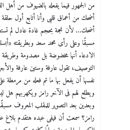
من الجمهور فيما يفعله بالضيوف من أهل ال
أضحك من أعماق قلبى وأنا أتابع أول حلقة ل
أضحك… لأن نجمة بحجم غادة عادل لم تستطع 
مسبقًا وعلى رأى محمد سعد وبطريقته «أبسل
الادعاء أنها مخضوضة بل مصدومة وطريقة رام
التوصيف، تقول عارفة وستين عارفة والأجر غ
نفسها أن يفعل بها ما تم فعله من مرمطة على
ويطلع لهم فى الآخر رامز ويكهربهم هل ل
وبعدين بعد التصوير للمقلب المعروف مسبقً
رامز؟ سمعت أن فيفى عبده هتقدم بلاغ 