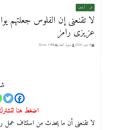
فن
أرشيف
لا تقنعنى إن الفلوس جعلتهم يواف
عزيزى رامز
8 مايو، 2020
شهيرة النجار
1988 Views
شا
اضغط هنا لتشترك 
لا تقنعنى أن ما يحدث من استئاف عمل رام