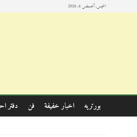
الخميس, أغسطس 6, 2026
بورتريه
اخبار خفيفة
فن
دفتر اح