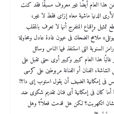
فن هذا العام أيضًا غير معروف مسبقًا فقد كنت
أرى الدنيا ماشية معاه إزاى فقط لا غير،
تمثيل وإقناع المتفرج أنها لا تعرف بالمقلب
يوتلى» ملامح الضحك فى عيون غادة عادل ومحاولة
ز السنوية التى استنفذ فيها الناس وسائل
البًا هذا العام كبير وكبير أوى حتى تقبل على
 الشاشة، الفنان أو الفنانة مربوطين على كرسى
يس فى إمكانية الضيف أن يقول استوب إى دا؟!
ا أما كان فى إمكانية أى فنان تقديم شكوى ضد
عشان اتكهربت؟ لكن هل قدمت فعلاً؟ وهل