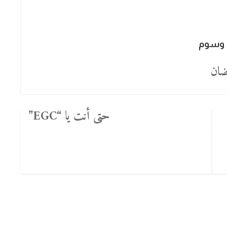
وسوم
ان
حتى أنت يا “EGC”