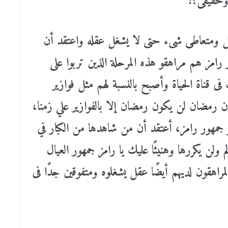
 وحقيقى؟
!
قل ومتعاطى شىء حتى لا يشغل عقله واعتقد أن
امز هم مراهقو هذه المرحلة الذين تربوا على
ى قناة الحياة وأصبح بالنسبة لهم مثل فوازير
أن رمضان لن يكون رمضان إلا بالفوازير علي زمنا،
جمهور رامز، أعتقد أن من شاهدها من الكبار في
لن يكررها وهنيئًا عليك يا رامز جمهور العيال
مراهقون لديهم أيضًا عقل يشغلوه ومتفوقين جدًا فى