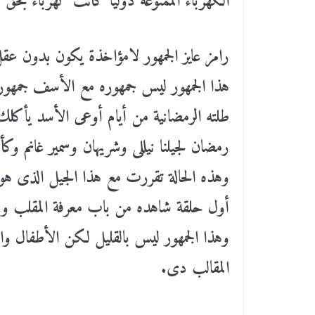
الكهرباء الممنوعة دوليًا كانت كهرباء بحق
رامز عايز الجمهور لامؤاخذة يكون بدون ع
هذا الجمهور ليس جمهوره مع الأسف جمهور ر
طلته الرمضانية من أيام أوعى الأسد يأكلك ف
رمضان لجيلنا نيللى وشريهان وسمير غانم وك
وهذه الحالة تقررت مع هذا الجيل الذى هو 
أول حلقة شاهده من باب معرفة المقلب ولم و
وهذا الجمهور ليس بالقليل لكن الأطفال وال
المقالب دى.