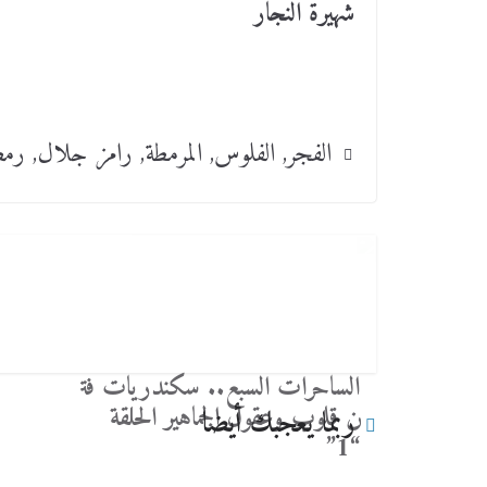
شهيرة النجار
الفجر
,
الفلوس
,
المرمطة
,
رامز جلال
,
رمض
الساحرات السبع.. سكندريات فت
ن قلوب وعقول الجماهير الحلقة
ربما يعجبك أيضا
“1”