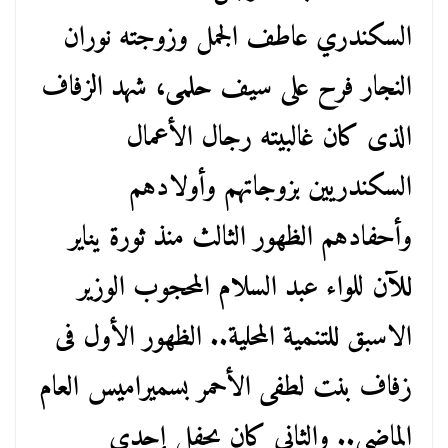
السكندري عاطف الجمل وزوجته نوران
النجار فرح على سيف حلمى، شهد الزفاف
الذى كان غالبيته رجال الأعمال
السكندريين بزوجاتهم وأولادهم
وأحفادهم الظهور الثالث منذ ثورة يناير
للآن للواء عبد السلام المحجوب الوزير
الاسبق للتنمية المحلية.. الظهور الأول فى
زفاف بنت لطفى الأحمر بسميراميس العام
الماضى.. والثانى كان بحفل إحدى