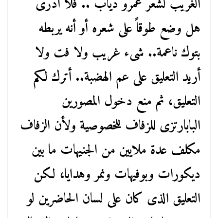
الغريب لشعر عمرو دياب .. فلا أدرى
هل وضع طوقاً على شعره أو أنه يربطه
بتوك ناعمة.. شىء غريب ولا فت ولا
أريد التعليق على عم الهضبة.. أترك لكم
التعليق، ثم منع دخول المصورين
البابارتزى للزفاف للخصوصية ولأن الزفاف
مكلف عدة ملايين من الجنيهات ما بين
ديكورات وبوفيهات ونمر وهدايا، لكن
التعليق الذى كان على لسان الحاضرين لو