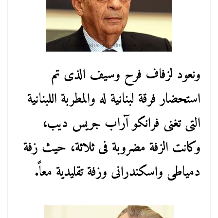
ونعود لزفاف فرح وسيف الذى تم
استحضار فرقة لبنانية له والمطربة اللبنانية
التى تغنى فرانكو آراب جريس ديب،
وكانت الزفة مضروبة فى ثلاثة، حيث زفة
دمياطى واسكندرانى وزفة تقليدية معاً.