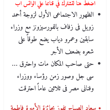
اضغط هنا لتشترك في قناتنا علي الواتس اب
الظهور الاجتماعى الأول لزوجة أحمد
زويل فى زفاف بالفورسيزونز مع وزراء
سابقين وعمرو دياب يضع طوقاً على
شعره بضعف الأجر
حتى صاحب المكان مات واحترق …
سى جل وصور زمن رؤساء ووزراء
وفنانى مصر فى ثلاثين عاماً احترقت
• سعاد الصباح تفوز بجائزة الأميرة فاطمة