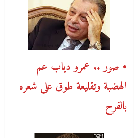
• صور .. عمرو دياب عم
الهضبة وتقليعة طوق على شعره
بالفرح